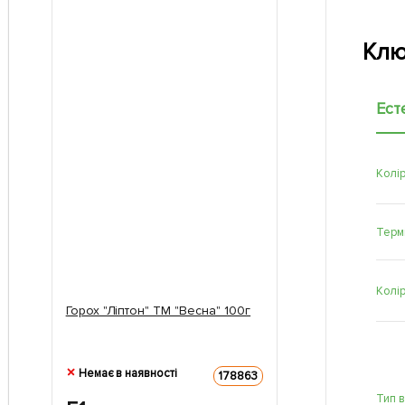
Клю
Ест
Колі
Терм
Колі
Горох "Ліптон" ТМ "Весна" 100г
Немає в наявності
178863
Тип 