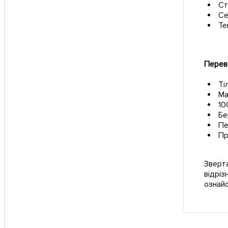
Ст
Се
Те
Перева
Ті
Ма
10
Бе
Пе
Пр
Зверта
відріз
ознай