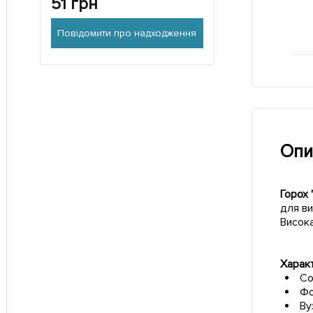
51
грн
Повідомити про надходження
Опи
Горох 
для ви
Висока
Харак
Со
Фо
Ву