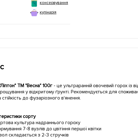
консервування
кулінарія
с
"Ліптон" ТМ "Весна" 100г
- це ультраранній овочевий горох із 
рощування у відкритому ґрунті. Рекомендується для споживання
 стійкість до фузаріозного в'янення.
теристики сорту
ртова культура надраннього гороху
рмування 7-8 вузлів до цвітіння першої квітки
зол складається з 2-3 стручків