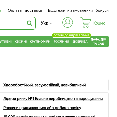
а
Оплата і доставка
Відстежити замовлення і бонуси
Укр
Кошик
ГОТОВІ ДО ВІДПРАВЛЕННЯ
ДАЧА, ДІМ
АТИВНІ
ХВОЙНІ
КРУПНОМІРИ
РОСЛИНИ
ДОБРИВА
ТА САД
Хворобостійкий, засухостійкий, невибагливий
Лідери ринку №1 Власне виробництво та вирощування
Рослини приживаються або робимо заміну
16 000 сортів рослин та насіння у нашому магазині