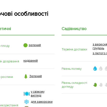
чові особливості
етичні
Садівництво
з вересня

зелений
р плоду
грудень
Терміни доставки
з лютого 
надранній
ін дозрівання
Рівень поливу

Зелений
р рослини
Рівень складності
догляду
у свіжому
вигляді
для заморозки
використання