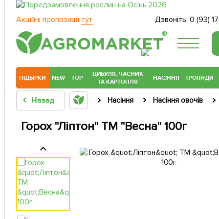
Акційні пропозиції
тут
Дзвоніть:
0 (93) 1
®
ЦИБУЛЯ, ЧАСНИК
ПІДБІРКИ
NEW
TOP
НАСІННЯ
ТРОЯНДИ
ТА КАРТОПЛЯ
Назад
Насіння
Насіння овочів
Горох "Ліптон" ТМ "Весна" 100г