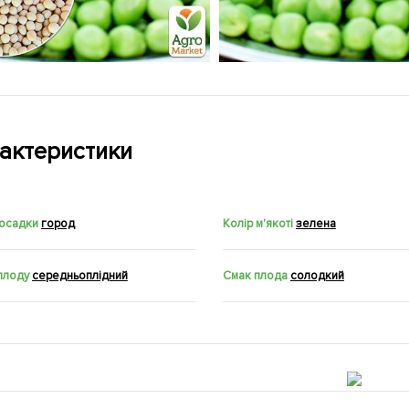
актеристики
посадки
город
Колір м'якоті
зелена
плоду
середньоплідний
Смак плода
солодкий