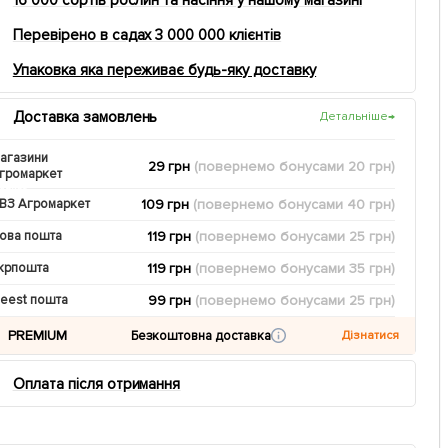
Перевірено в садах 3 000 000 клієнтів
Упаковка яка переживає будь-яку доставку
Доставка замовлень
Детальніше
→
агазини
29 грн
(повернемо
бонусами
20
грн)
громаркет
109 грн
(повернемо
бонусами
40
грн)
ВЗ Агромаркет
119 грн
(повернемо
бонусами
25
грн)
ова пошта
119 грн
(повернемо
бонусами
35
грн)
крпошта
99 грн
(повернемо
бонусами
25
грн)
eest пошта
PREMIUM
Безкоштовна доставка
Дізнатися
Оплата після отримання