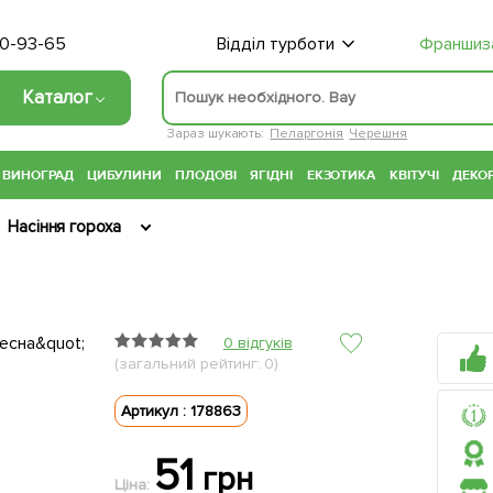
70-93-65
Відділ турботи
Франшиз
Каталог
Зараз шукають:
Пеларгонія
Черешня
ВИНОГРАД
ЦИБУЛИНИ
ПЛОДОВІ
ЯГІДНІ
ЕКЗОТИКА
КВІТУЧІ
ДЕКОР
Насіння гороха
0 відгуків
(загальний рейтинг: 0)
Артикул : 178863
51
грн
Ціна: