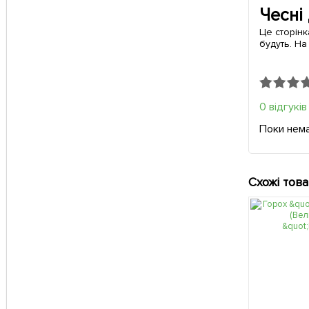
Чесні
Це сторінк
будуть. На
0 відгуків
Поки нема
Схожі тов