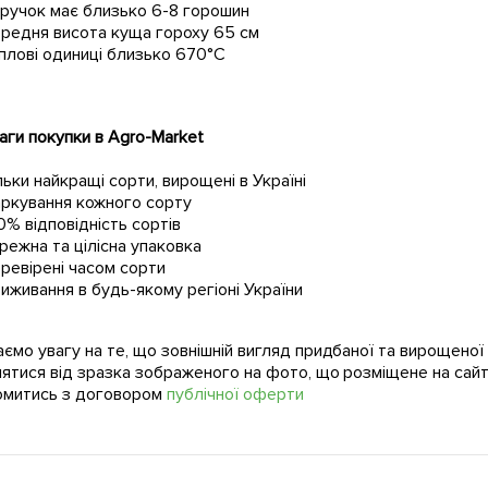
ручок має близько 6-8 горошин
редня висота куща гороху 65 см
плові одиниці близько 670°C
ги покупки в Agro-Market
льки найкращі сорти, вирощені в Україні
ркування кожного сорту
0% відповідність сортів
режна та цілісна упаковка
ревірені часом сорти
иживання в будь-якому регіоні України
ємо увагу на те, що зовнішній вигляд придбаної та вирощено
нятися від зразка зображеного на фото, що розміщене на сайт
омитись з договором
публічної оферти