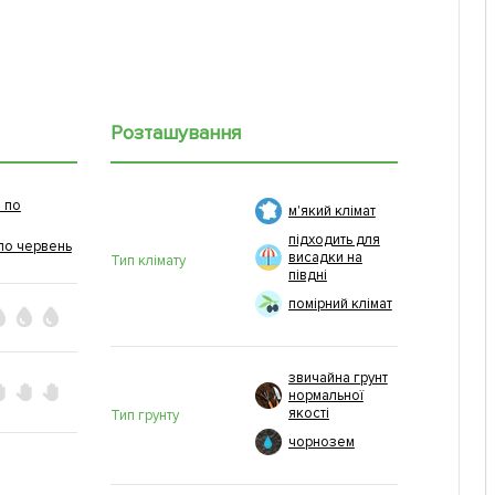
Розташування
 по
м'який клімат
підходить для
по червень
висадки на
Тип клімату
півдні
помірний клімат
звичайна грунт
нормальної
якості
Тип грунту
чорнозем