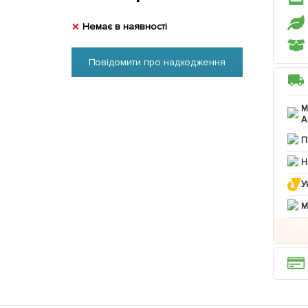
Немає в наявності
Повідомити про надходження
М
А
П
Н
У
M