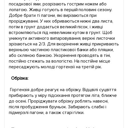
посадкової ями, розрізають гострим ножем або
лопатою. Живці готують в першій половині сезону.
Добре брати ті пагони, які вирізаються при
проріджуванні. У них обриваються нижні два листа,
потім в грунт додається великий пісок, і живці
встромляються під невеликим кутом в грунт. Щоб
уникнути активного випаровування, верхні листочки
зрізаються на 2/3. Для вкорінення живці прикривають
верхньою частиною пластикової банки або пляшки,
або скляною банкою. Укорінення проводять в тіні,
постійно стежать за вологістю. На постійне місце
пересаджують молоді гортензії на третій рік.
Обрізка:
Гортензія добре реагує на обрізку. Відцвілі суцвіття
прибирають у міру підсихання протягом літа, ближче
до осені. Проріджувати обрізку роблять навесні,
після пробудження бруньок. Забирають слабкі і
підмерзлі пагони, а також старі гілки.