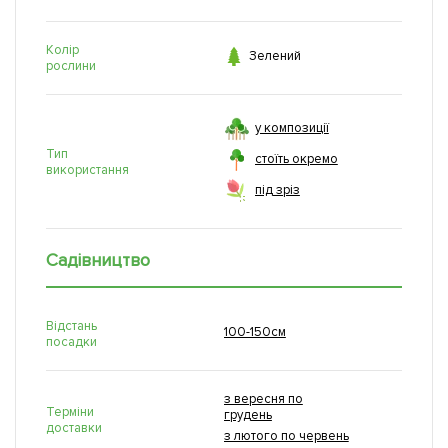
Колір

Зелений
рослини
у композиції
Тип
стоїть окремо
використання
під зріз
Садівництво
Відстань
100-150см
посадки
з вересня по
Терміни
грудень
доставки
з лютого по червень