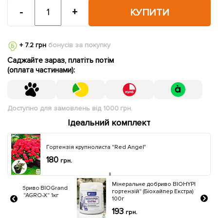
-
+
КУПИТИ
+ 7.2 грн
бонусів за покупку
Саджайте зараз, платіть потім
(оплата частинами):
Доступно для замовлень від 1000 грн.
Ідеальний комплект
Гортензія крупнолиста "Red Angel"
180
грн.
Мінеральне добриво BIOHYPER EXTRA "Для
OGrand
гортензій" (Біохайпер Екстра) ТМ "AGRO-X"
1кг
100г
193
грн.