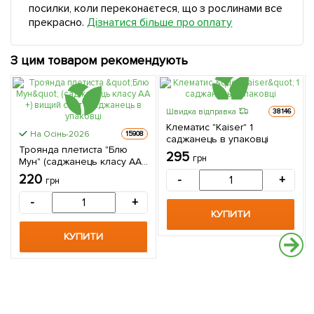
посилки, коли переконаєтеся, що з рослинами все
прекрасно.
Дізнатися більше про оплату
З цим товаром рекомендують
Швидка відправка
38146
Клематис "Kaiser" 1
На Осінь-2026
15908
саджанець в упаковці
Троянда плетиста "Блю
295
грн
Мун" (саджанець класу АА
+) вищий сорт 1 саджанець
220
-
+
грн
в упаковці
-
+
КУПИТИ
КУПИТИ