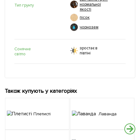
нормальної
Тип грунту
якості
пісок
чорнозем
зростає в
Сонячне
півтіні
світло
Також купують у категоріях
Плетисті
Лаванда