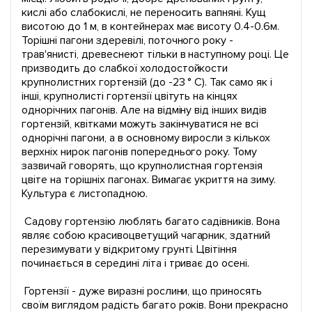
кислі або слабокислі, не переносить вапняні. Кущ
висотою до 1 м, в контейнерах має висоту 0.4-0.6м.
Торішні пагони здеревілі, поточного року -
трав'янисті, древеснеют тільки в наступному році. Це
призводить до слабкої холодостойкости
крупнолистних гортензій (до -23 ° С). Так само як і
інші, крупнолисті гортензії цвітуть на кінцях
однорічних пагонів. Але на відміну від інших видів
гортензій, квітками можуть закінчуватися не всі
однорічні пагони, а в основному виросли з кількох
верхніх нирок пагонів попереднього року. Тому
зазвичай говорять, що крупнолистная гортензія
цвіте на торішніх пагонах. Вимагає укриття на зиму.
Культура є листопадною.
Садову гортензію люблять багато садівників. Вона
являє собою красивоцветущий чагарник, здатний
перезимувати у відкритому грунті. Цвітіння
починається в середині літа і триває до осені.
Гортензії - дуже виразні рослини, що приносять
своїм виглядом радість багато років. Вони прекрасно