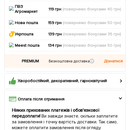
ПВЗ
119 грн
(повернемо
бонусами
40
грн)
Агромаркет
Нова пошта
159 грн
(повернемо
бонусами
50
грн)
Укрпошта
139 грн
(повернемо
бонусами
35
грн)
Meest пошта
134 грн
(повернемо
бонусами
50
грн)
PREMIUM
Дізнатися
Безкоштовна доставка
Хворобостійкий, декоративний, гарноквітучий
Оплата після отримання
Ніяких прихованих платежів і обов'язкової
передоплати!
Ви завжди знаєте, скільки заплатите
за замовлення і точну вартість доставки. Так само,
можете оплатити замовлення після огляду