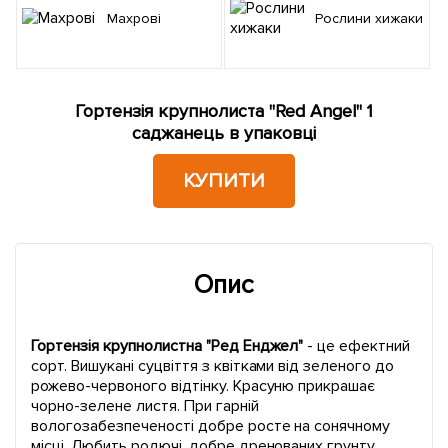
Махрові
Рослини хижаки
Гортензія крупнолиста "Red Angel" 1
саджанець в упаковці
КУПИТИ
Опис
Гортензія крупнолистна "Ред Енджел"
- це ефектний
сорт. Вишукані суцвіття з квітками від зеленого до
рожево-червоного відтінку. Красуню прикрашає
чорно-зелене листя. При гарній
вологозабезпеченості добре росте на сонячному
місці. Любить родючі, добре дренованих грунту,