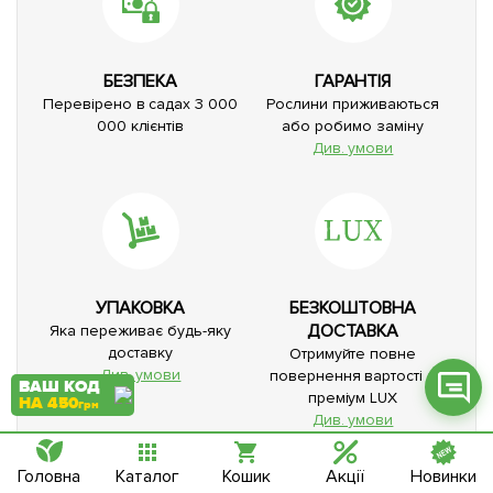
БЕЗПЕКА
ГАРАНТІЯ
Перевірено в садах 3 000
Рослини приживаються
Фейсбук
000 клієнтів
або робимо заміну
Див. умови
Телеграм
Вайбер
Інстаграм
Онлайн чат
УПАКОВКА
БЕЗКОШТОВНА
ДОСТАВКА
Яка переживає будь-яку
доставку
Отримуйте повне
Див. умови
повернення вартості з
ВАШ КОД
преміум LUX
НА 450
грн
Див. умови
Головна
Каталог
Кошик
Акції
Новинки