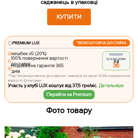
саджанець в упаковці
КУПИТИ
PREMIUM LUX
*БЕЗКОШТОВНА ДОСТАВКА
кешбек х5 (20%)
КЕШБЕК
100% повернення вартості
БОНУСАМИ
7.2
доставки
36
подовжена гарантія 365
днів
*Під "безкоштовною доставкою" мається на увазі 100% повернення
вартості бонусами.
Участь у клубі LUX коштує від 37,5 грн/міс.
Детальніше
Перейти на Premium
Фото товару