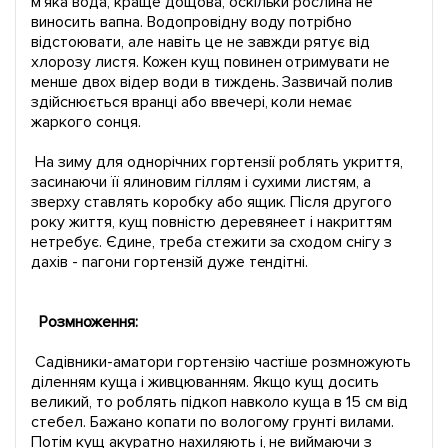
м'яка вода, краще дощова, оскільки рослина не
виносить вапна. Водопровідну воду потрібно
відстоювати, але навіть це не завжди рятує від
хлорозу листя. Кожен кущ повинен отримувати не
менше двох відер води в тиждень. Зазвичай полив
здійснюється вранці або ввечері, коли немає
жаркого сонця.
На зиму для однорічних гортензії роблять укриття,
засинаючи її ялиновим гіллям і сухими листям, а
зверху ставлять коробку або ящик. Після другого
року життя, кущ повністю деревянеет і накриттям
нетребує. Єдине, треба стежити за сходом снігу з
дахів - пагони гортензій дуже тендітні.
Розмноження:
Садівники-аматори гортензію частіше розмножують
діленням куща і живцюванням. Якщо кущ досить
великий, то роблять підкоп навколо куща в 15 см від
стебел. Бажано копати по вологому грунті вилами.
Потім кущ акуратно нахиляють і, не виймаючи з