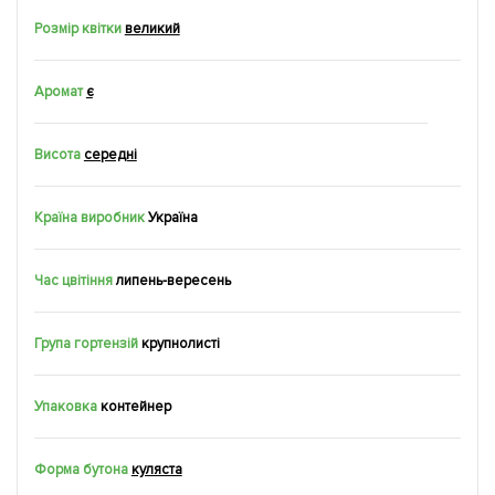
Розмір квітки
великий
Аромат
є
Висота
середні
Країна виробник
Україна
Час цвітіння
липень-вересень
Група гортензій
крупнолисті
Упаковка
контейнер
Форма бутона
куляста