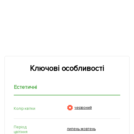
Ключові особливості
Естетичні

червоний
Колір квітки
Період
липень-жовтень
цвітіння