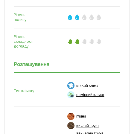
Рівень
поливу
Рівень
складності
догляду
Розташування
м'який клімат
Тип клімату
помірний клімат
глина
кислий грунт
звичайна грунт