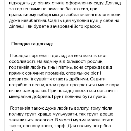
підходять до різних стилів оформлення саду. Догляд
за гортензіями не вимагає багато сил, при
правильному виборі місця і забезпеченні вологи вони
дуже невибагливі. Садіть цей чудовий кущ у себе на
ділянці, і ви будете зачаровані його красою.
Посадка та догляд:
Посадка гортензії і догляд за нею мають свої
особливості. На відміну від більшості рослин,
гортензія любить тінь і півтінь, вона страждає від
прямих сонячних променів, сповільнює ріст і
розвиток, її суцвіття стають дрібними. Садити
потрібно з весни, коли грунт прогріється і мине пора
нічних заморозків. При посадці вносяться органічні і
мінеральні добрива. Грунт повинна бути пухкої.
Гортензія також дуже любить вологу, тому після
поливу грунт краще мульчувати, так грунт довше
залишиться вологою. В якості мульчі можна взяти
тирса, соснову хвою, торф. Для поливу потрібна