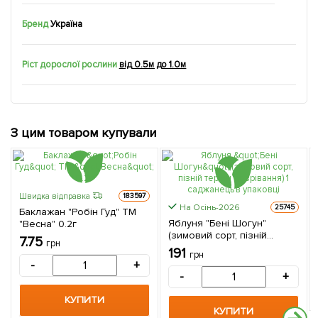
Бренд
Україна
Ріст дорослої рослини
від 0.5м до 1.0м
З цим товаром купували
Швидка відправка
183597
На Осінь-2026
25745
Баклажан "Робін Гуд" ТМ
Яблуня "Бені Шогун"
"Весна" 0.2г
(зимовий сорт, пізній
7.75
грн
термін дозрівання) 1
191
грн
саджанець в упаковці
-
+
-
+
КУПИТИ
КУПИТИ