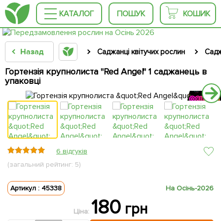
КАТАЛОГ
ПОШУК
КОШИК
Назад
Саджанці квітучих рослин
Садж
Гортензія крупнолиста "Red Angel" 1 саджанець в
упаковці
6 відгуків
(загальний рейтинг: 5)
Артикул : 45338
На Осінь-2026
180
грн
Ціна: