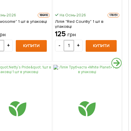
інь-2026
На Осінь-2026
186410
176151
Twosome" 1 шт в упаковці
Лілія "Red Country" 1 шт в
Тюл
упаковці
в у
125
1
рн
грн
+
-
+
-
КУПИТИ
КУПИТИ