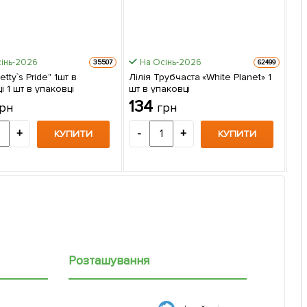
інь-2026
На Осінь-2026
35507
62499
etty`s Pride" 1шт в
Лілія Трубчаста «White Planet» 1
і 1 шт в упаковці
шт в упаковці
Ере
134
рн
грн
упа
1
+
-
+
КУПИТИ
КУПИТИ
-
Розташування