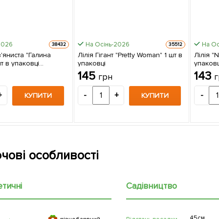
2026
На Осінь-2026
На Ос
38432
35512
в'яниста "Галина
Лілія Гігант "Pretty Woman" 1 шт в
Лілія "N
т в упаковці
упаковці
упаковц
е)
145
143
грн
г
+
-
+
-
КУПИТИ
КУПИТИ
чові особливості
етичні
Садівництво
45см