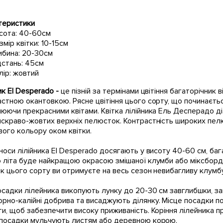
теристики
сота: 40-60см
змір квітки: 10-15см
ибина: 20-30см
дстань: 45см
лір: жовтий
ик El Desperado -
це пізній за термінами цвітіння багаторічник
стною окантовкою. Рясне цвітіння цього сорту, що починається
юючи прекрасними квітами. Квітка лілійника Ель Десперадо д
скраво-жовтих верхніх пелюсток. Контрастність широких пел
ого кольору оком квітки.
носи лілійника El Desperado досягають у висоту 40-60 см, б
о літа буде найкращою окрасою змішаної клумби або міксборд
ик цього сорту ви отримуєте на весь сезон невибагливу клумбу 
осадки лілейника викопують лунку до 20-30 см завглибшки, з
но-калійні добрива та висаджують ділянку. Місце посадки п
и, щоб забезпечити високу приживаність. Коріння лілейника п
 посадки мульчують листям або деревною корою.