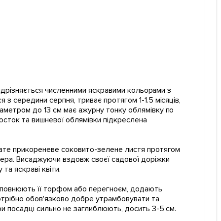
 відрізняється численними яскравими кольорами з
 з середини серпня, триває протягом 1-1.5 місяців,
іаметром до 13 см має ажурну тонку облямівку по
юсток та вишневої облямівки підкреслена
агате прикореневе соковито-зелене листя протягом
ера. Висаджуючи вздовж своєї садової доріжки
та яскраві квіти.
аповнюють її торфом або перегноєм, додають
отрібно обов'язково добре утрамбовувати та
ри посадці сильно не заглиблюють, досить 3-5 см.