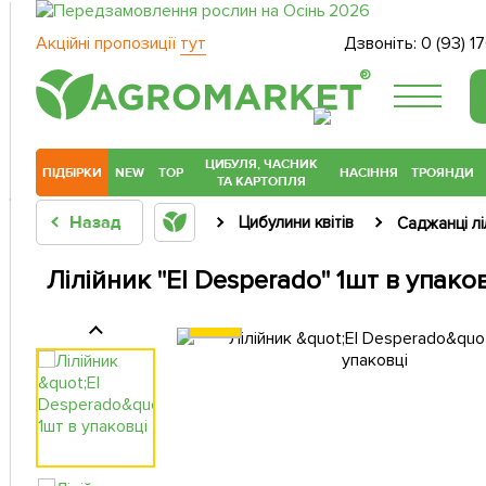
Акційні пропозиції
тут
Дзвоніть:
0 (93) 1
®
ЦИБУЛЯ, ЧАСНИК
ПІДБІРКИ
NEW
TOP
НАСІННЯ
ТРОЯНДИ
ТА КАРТОПЛЯ
Назад
Цибулини квітів
Саджанці лі
Лілійник "El Desperado" 1шт в упако