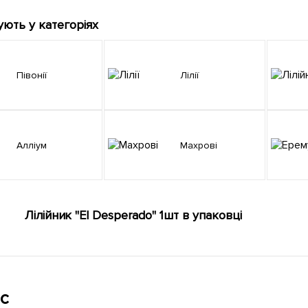
ують у категоріях
Півонії
Лілії
Алліум
Махрові
Лілійник "El Desperado" 1шт в упаковці
с