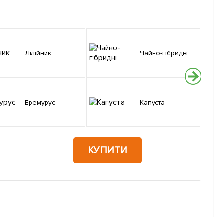
Лілійник
Чайно-гібридні
Еремурус
Капуста
КУПИТИ