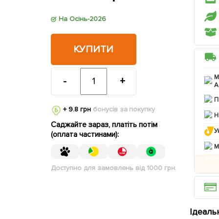
На Осінь-2026
КУПИТИ
М
-
+
А
П
+ 9.8 грн
бонусів за покупку
Н
Саджайте зараз, платіть потім
У
(оплата частинами):
M
Доступно для замовлень від 1000 грн.
Ідеаль