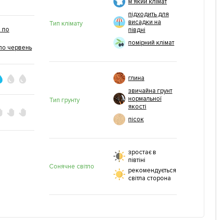
м'який клімат
підходить для
висадки на
Тип клімату
 по
півдні
помірний клімат
по червень
глина
звичайна грунт
нормальної
Тип грунту
якості
пісок
зростає в
півтіні
Сонячне світло
рекомендується
світла сторона