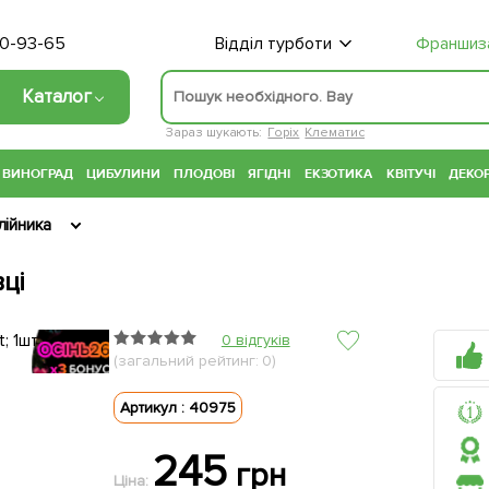
70-93-65
Відділ турботи
Франшиз
Каталог
Зараз шукають:
Горіх
Клематис
ВИНОГРАД
ЦИБУЛИНИ
ПЛОДОВІ
ЯГІДНІ
ЕКЗОТИКА
КВІТУЧІ
ДЕКОР
лійника
вці
0 відгуків
(загальний рейтинг: 0)
Артикул : 40975
245
грн
Ціна: