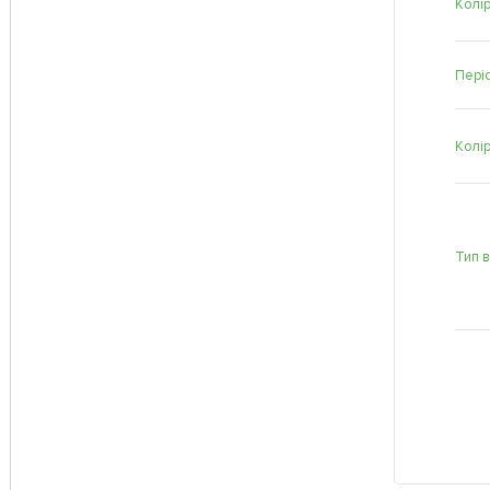
Колір
Періо
Колі
Тип 