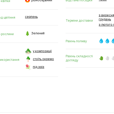

Відстань посадки
рiзнобарвний
 квітки
з вересня
серпень
д цвітіння
грудень
Терміни доставки
з лютого 

Зелений
р рослини
Рівень поливу
у композиції
Рівень складності
стоїть окремо
використання
догляду
під зріз