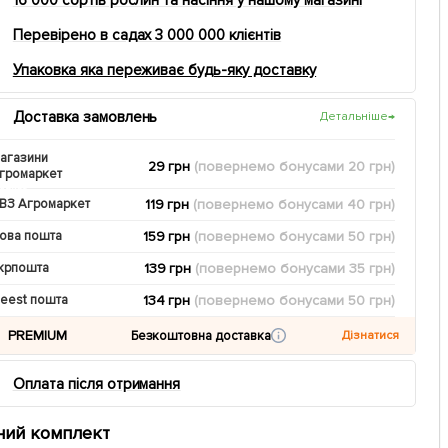
Перевірено в садах 3 000 000 клієнтів
Упаковка яка переживає будь-яку доставку
Доставка замовлень
Детальніше
→
агазини
29 грн
(повернемо
бонусами
20
грн)
громаркет
119 грн
(повернемо
бонусами
40
грн)
ВЗ Агромаркет
159 грн
(повернемо
бонусами
50
грн)
ова пошта
139 грн
(повернемо
бонусами
35
грн)
крпошта
134 грн
(повернемо
бонусами
50
грн)
eest пошта
PREMIUM
Безкоштовна доставка
Дізнатися
Оплата після отримання
ний комплект