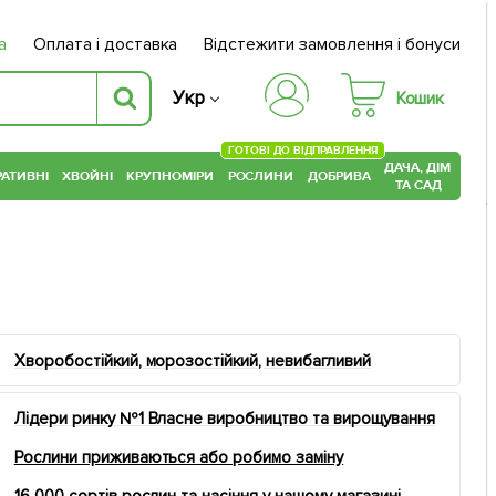
а
Оплата і доставка
Відстежити замовлення і бонуси
Укр
Кошик
ГОТОВІ ДО ВІДПРАВЛЕННЯ
ДАЧА, ДІМ
АТИВНІ
ХВОЙНІ
КРУПНОМІРИ
РОСЛИНИ
ДОБРИВА
ТА САД
Хворобостійкий, морозостійкий, невибагливий
Лідери ринку №1 Власне виробництво та вирощування
Рослини приживаються або робимо заміну
16 000 сортів рослин та насіння у нашому магазині