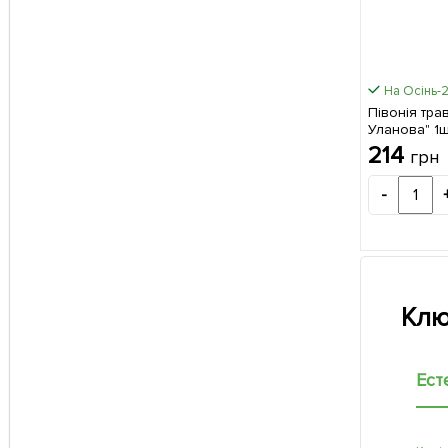
На Осінь-
Півонія тра
Уланова" 1ш
(Кореневищ
214
грн
-
Клю
Ест