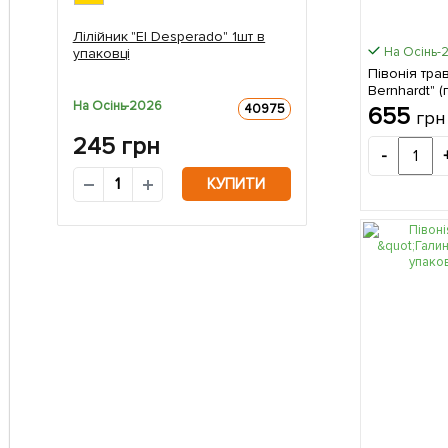
Лілійник "El Desperado" 1шт в
На Осінь-
упаковці
Півонія тра
Bernhardt" (
На Осінь-2026
в упаковці
40975
655
грн
245
грн
-
КУПИТИ