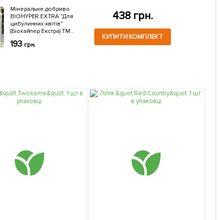
Мінеральне добриво
438 грн.
BIOHYPER EXTRA "Для
цибулинних квітів"
(Біохайпер Екстра) ТМ
КУПИТИ КОМПЛЕКТ
"AGRO-X" 100г
193
грн.