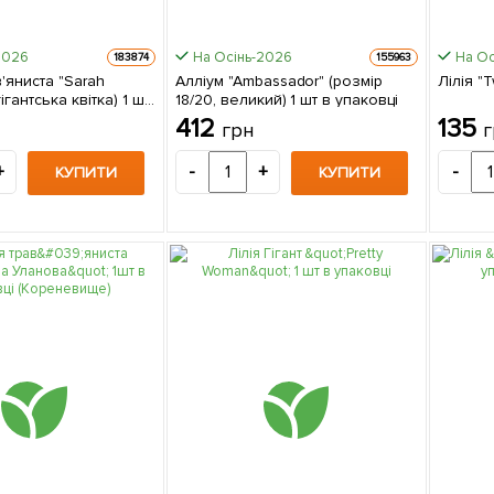
2026
На Осінь-2026
На Ос
183874
155963
в'яниста "Sarah
Алліум "Ambassador" (розмір
Лілія "
гігантська квітка) 1 шт
18/20, великий) 1 шт в упаковці
412
135
грн
г
+
-
+
-
КУПИТИ
КУПИТИ