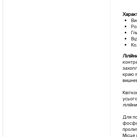
Харак
Ви
Ро
Гл
Ві
Ко
Лілійн
контра
захопл
краю я
вишнев
Квітко
усьог
лілійн
Для п
фосфор
пролит
Місце