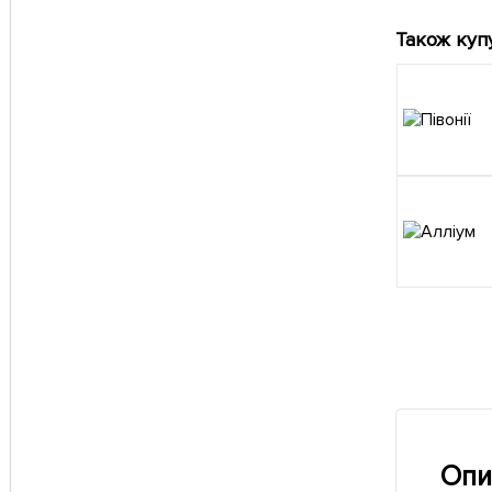
Також куп
Опи