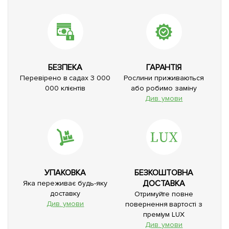
БЕЗПЕКА
ГАРАНТІЯ
Перевірено в садах 3 000
Рослини приживаються
000 клієнтів
або робимо заміну
Див. умови
УПАКОВКА
БЕЗКОШТОВНА
ДОСТАВКА
Яка переживає будь-яку
доставку
Отримуйте повне
Див. умови
повернення вартості з
преміум LUX
Див. умови