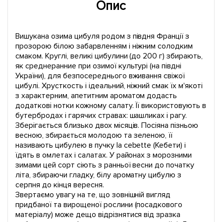
Опис
Вишукана озима цибуля родом з півдня Франції з
прозорою білою забарвленням і ніжним солодким
смаком. Круглі, великі цибулини (до 200 г) збирають,
як среднеранние при озимої культурі (на півдні
України), для безпосереднього вживання свіжої
цибулі. Хрусткость і ідеальний, ніжний смак їх м'якоті
з характерним, апетитним ароматом додасть
додаткові нотки кожному салату. Її використовують в
бутербродах і гарячих стравах: шашликах і рагу.
Зберігається близько двох місяців. Посіяна пізньою
весною, збирається молодою та зеленою, її
називають цибулею в пучку la cebette (Кебети) і
їдять в омлетах і салатах. У районах з морозними
зимами цей сорт сіють з ранньої весни до початку
літа, збираючи гладку, білу ароматну цибулю з
серпня до кінця вересня.
Звертаємо увагу на те, що зовнішній вигляд
придбаної та вирощеної рослини (посадкового
матеріалу) може дещо відрізнятися від зразка