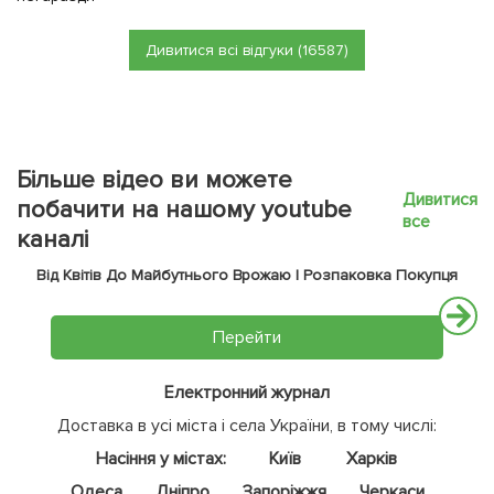
Дивитися всі відгуки (16587)
Більше відео ви можете
Дивитися
побачити на нашому youtube
все
каналі
Від Квітів До Майбутнього Врожаю | Розпаковка Покупця
Перейти
Електронний журнал
Доставка в усі міста і села України, в тому числі:
Насіння у містах:
Київ
Харків
Одеса
Дніпро
Запоріжжя
Черкаси