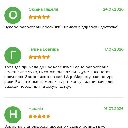
Оксана Пацеля
24.07.2026
О
Чудово запаковані рослинки) Швидка відправка і доставка)
Галина Бовгира
17.07.2026
Г
Троянда приїхала до нас класнюча! Гарно запакована,
зелене листячко, висотою біля 45 см.! Дуже задоволені
покупкою. Замовляємо на сайті АгроМаркету вже чотири
роки. Рослиночки свіженькі, гарні, консультанти привітливі,
завжди порадять, підкажуть. Дякую!
Наталія
16.07.2026
Н
Замовляла вперше,запаковано чудово,троянди вже