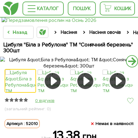
КАТАЛОГ
ПОШУК
КОШИК
Назад
Насіння
Насіння овочів
На
Цибуля "Біла з Ребулона" ТМ "Сонячний березень"
300шт
0 відгуків
(загальний рейтинг: 0)
Артикул : 52010
Немає в наявності
13.38
грн