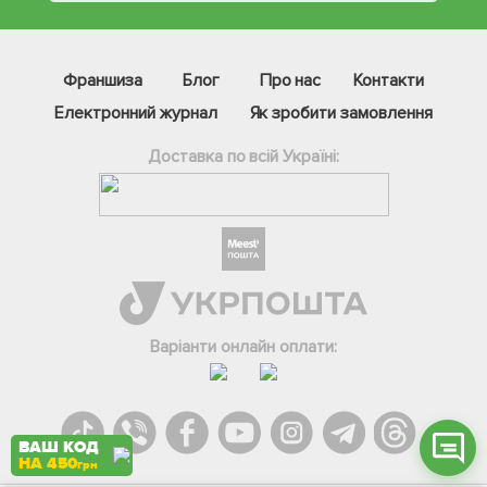
Франшиза
Блог
Про нас
Контакти
Електронний журнал
Як зробити замовлення
Доставка по всій Україні:
Фейсбук
Телеграм
Вайбер
Інстаграм
Варіанти онлайн оплати:
Онлайн чат
ВАШ КОД
НА 450
грн