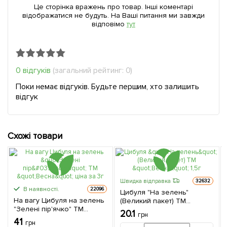
Це сторінка вражень про товар. Інші коментарі
відображатися не будуть. На Ваші питання ми завжди
відповімо
тут
0 відгуків
(загальний рейтинг: 0)
Поки немає відгуків. Будьте першим, хто залишить
відгук
Схожі товари
Швидка відправка
32632
В наявності.
22096
Цибуля "На зелень"
На вагу Цибуля на зелень
(Великий пакет) ТМ
"Зелені пір'ячко" ТМ
"Весна" 1,5г
20.1
грн
"Весна" ціна за 3г
41
грн