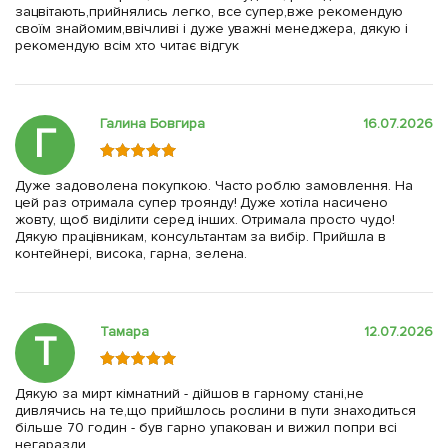
зацвітають,прийнялись легко, все супер,вже рекомендую
своїм знайомим,ввічливі і дуже уважні менеджера, дякую і
рекомендую всім хто читає відгук
Галина Бовгира
16.07.2026
Г
Дуже задоволена покупкою. Часто роблю замовлення. На
цей раз отримала супер троянду! Дуже хотіла насичено
жовту, щоб виділити серед інших. Отримала просто чудо!
Дякую працівникам, консультантам за вибір. Прийшла в
контейнері, висока, гарна, зелена.
Тамара
12.07.2026
Т
Дякую за мирт кімнатний - дійшов в гарному стані,не
дивлячись на те,що прийшлось рослини в пути знаходиться
більше 70 годин - був гарно упакован и вижил попри всі
негаразди