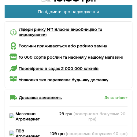
Ціна:
Повідомити про надходження
Лідери ринку №1 Власне виробництво та
вирощування
Рослини приживаються або робимо заміну
16 000 сортів рослин та насіння у нашому магазині
Перевірено в садах 3 000 000 клієнтів
Упаковка яка переживає будь-яку доставку
Доставка замовлень
Детальніше
→
Магазини
29 грн
(повернемо
бонусами
20
Агромаркет
грн)
ПВЗ
109 грн
(повернемо
бонусами
40
грн)
Агромаркет