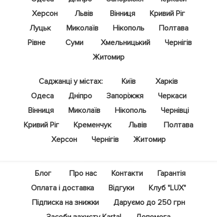
Херсон
Львів
Вінниця
Кривий Ріг
Луцьк
Миколаїв
Нікополь
Полтава
Рівне
Суми
Хмельницький
Чернігів
Житомир
Саджанці у містах:
Київ
Харків
Одеса
Дніпро
Запоріжжя
Черкаси
Вінниця
Миколаїв
Нікополь
Чернівці
Кривий Ріг
Кременчук
Львів
Полтава
Херсон
Чернігів
Житомир
Блог
Про нас
Контакти
Гарантія
Оплата і доставка
Відгуки
Клуб "LUX"
Підписка на знижки
Даруємо до 250 грн