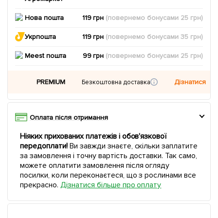
Нова пошта
119 грн
(повернемо
бонусами
25
грн)
Укрпошта
119 грн
(повернемо
бонусами
35
грн)
Meest пошта
99 грн
(повернемо
бонусами
25
грн)
PREMIUM
Дізнатися
Безкоштовна доставка
Оплата після отримання
Ніяких прихованих платежів і обов'язкової
передоплати!
Ви завжди знаєте, скільки заплатите
за замовлення і точну вартість доставки. Так само,
можете оплатити замовлення після огляду
посилки, коли переконаєтеся, що з рослинами все
прекрасно.
Дізнатися більше про оплату