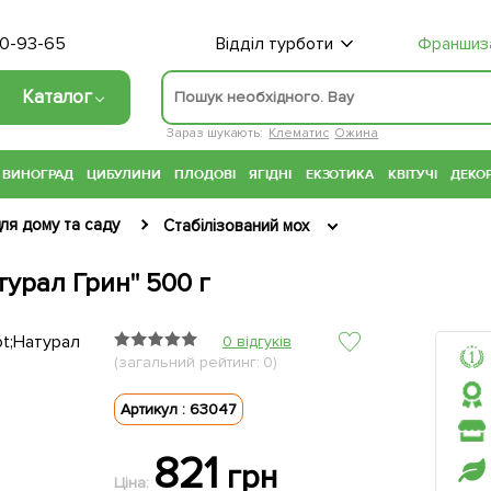
70-93-65
Відділ турботи
Франшиз
Каталог
Зараз шукають:
Клематис
Ожина
ВИНОГРАД
ЦИБУЛИНИ
ПЛОДОВІ
ЯГІДНІ
ЕКЗОТИКА
КВІТУЧІ
ДЕКОР
ля дому та саду
Стабілізований мох
турал Грин" 500 г
0 відгуків
(загальний рейтинг: 0)
Артикул : 63047
821
грн
Ціна: