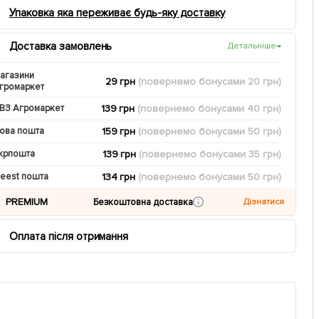
Упаковка яка переживає будь-яку доставку
Доставка замовлень
Детальніше
→
агазини
29 грн
(повернемо
бонусами
20
грн)
громаркет
139 грн
(повернемо
бонусами
40
грн)
ВЗ Агромаркет
159 грн
(повернемо
бонусами
50
грн)
ова пошта
139 грн
(повернемо
бонусами
35
грн)
крпошта
134 грн
(повернемо
бонусами
50
грн)
eest пошта
PREMIUM
Безкоштовна доставка
Дізнатися
Оплата після отримання