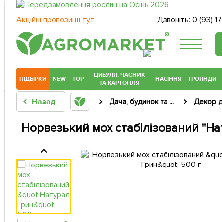
Акційні пропозиції
тут
Дзвоніть:
0 (93) 1
®
ЦИБУЛЯ, ЧАСНИК
ПІДБІРКИ
NEW
TOP
НАСІННЯ
ТРОЯНДИ
ТА КАРТОПЛЯ
Назад
Дача, будинок та ...
Декор д
Норвезький мох стабілізований "На