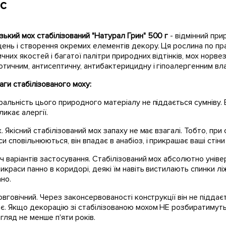
с
ький мох стабілізований "Натурал Грин" 500 г
- відмінний пр
ень і створення окремих елементів декору. Ця рослина по пра
чних якостей і багатої палітри природних відтінків, мох норве
отичним, антисептичну, антибактерицидну і гіпоалергенним вл
ги стабілізованого моху:
ральність цього природного матеріалу не піддається сумніву. В
ликає алергії.
х. Якісний стабілізований мох запаху не має взагалі. Тобто, пр
и сповільнюються, він впадає в анабіоз, і прикрашає ваші стін
іч варіантів застосування. Стабілізований мох абсолютно універса
икраси панно в коридорі, деякі їм навіть вистилають спинки л
но.
довговічний. Через законсервованості конструкції він не підда
є. Якщо декорацію зі стабілізованою мохом НЕ розбиратимуть 
гляд не менше п'яти років.