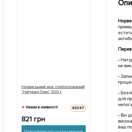
Опи
Норвез
приміщ
естети
антибі
Перева
• Нату
не вик
• Запа
процес
Норвезький мох стабілізований
"Натурал Грин" 500 г
• Безл
для пр
непога
Немає в наявності
63047
• Він 
821
грн
висиха
ваш по
Повідомити про надходження