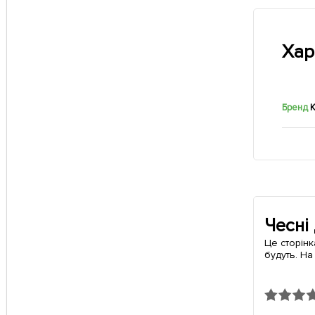
Хар
Бренд
К
Чесні
Це сторінк
будуть. На