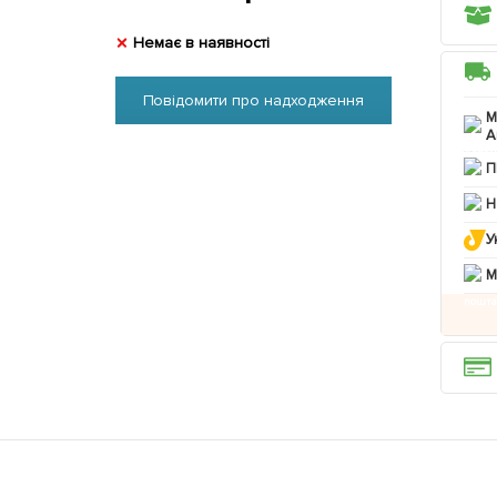
Немає в наявності
Повідомити про надходження
М
А
П
Н
У
M