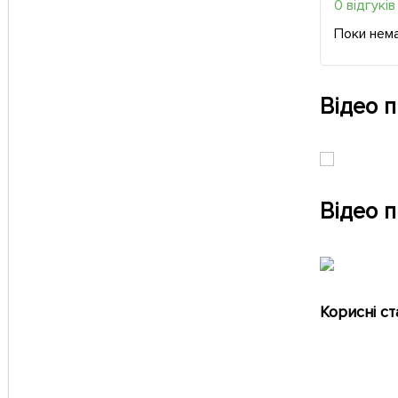
0 відгуків
Поки нема
Відео 
Відео п
Корисні ст