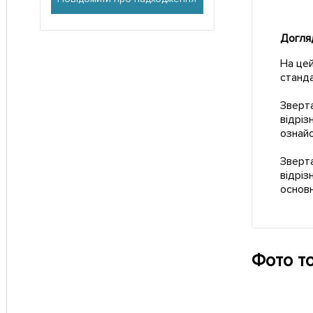
Догля
На цей
станд
Зверта
відріз
ознай
Зверта
відріз
основн
Фото т