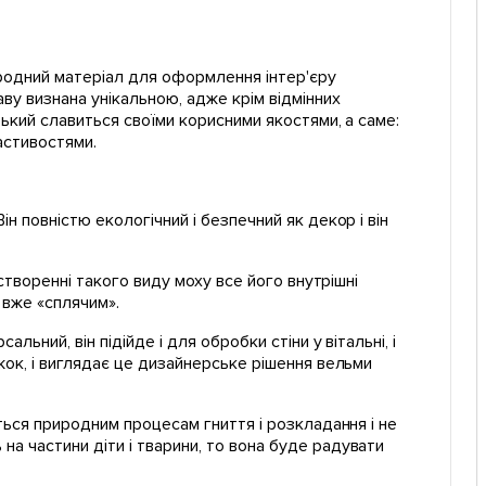
иродний матеріал для оформлення інтер'єру
ву визнана унікальною, адже крім відмінних
зький славиться своїми корисними якостями, а саме:
астивостями.
ін повністю екологічний і безпечний як декор і він
и створенні такого виду моху все його внутрішні
и вже «сплячим».
льний, він підійде і для обробки стіни у вітальні, і
іжок, і виглядає це дизайнерське рішення вельми
ється природним процесам гниття і розкладання і не
на частини діти і тварини, то вона буде радувати