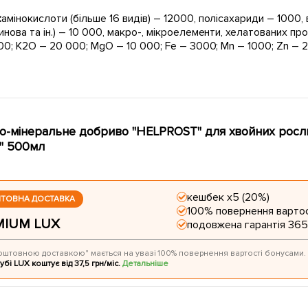
:
амінокислоти (більше 16 видів) – 12000, полісахариди – 1000, в
нова та ін.) – 10 000, макро-, мікроелементи, хелатованих пр
00; K2O – 20 000; MgO – 10 000; Fe – 3000; Mn – 1000; Zn – 2
о-мінеральне добриво "HELPROST" для хвойних рос
" 500мл
кешбек х5 (20%)
ШТОВНА ДОСТАВКА
100% повернення вартос
MIUM LUX
подовжена гарантія 365
оштовною доставкою" мається на увазі 100% повернення вартості бонусами.
убі LUX коштує від 37,5 грн/міс.
Детальніше