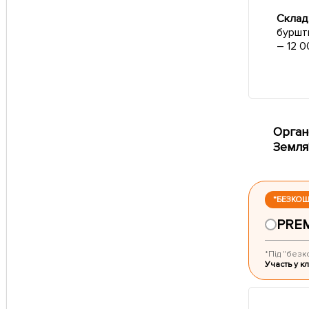
Склад
буршти
– 12 0
Орган
Земля
*БЕЗКО
PRE
*Під "безк
Участь у кл