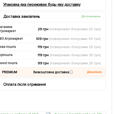
Упаковка яка переживає будь-яку доставку
Доставка замовлень
Детальніше
→
агазини
29 грн
(повернемо
бонусами
20
грн)
громаркет
109 грн
(повернемо
бонусами
40
грн)
ВЗ Агромаркет
119 грн
(повернемо
бонусами
25
грн)
ова пошта
119 грн
(повернемо
бонусами
35
грн)
крпошта
99 грн
(повернемо
бонусами
25
грн)
eest пошта
PREMIUM
Безкоштовна доставка
Дізнатися
Оплата після отримання