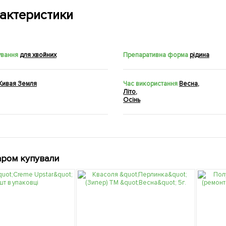
актеристики
ування
для хвойних
Препаративна форма
рідина
Живая Земля
Час використання
Весна
,
Літо
,
Осінь
аром купували