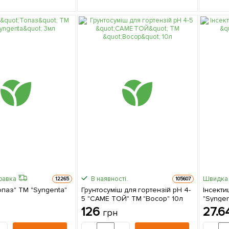
равка
В наявності.
Швидка 
12265
105607
опаз" ТМ "Syngenta"
Грунтосуміш для гортензій pH 4-
Інсекти
5 "САМЕ ТОЙ" ТМ "Восор" 10л
"Syngen
126
27.6
грн