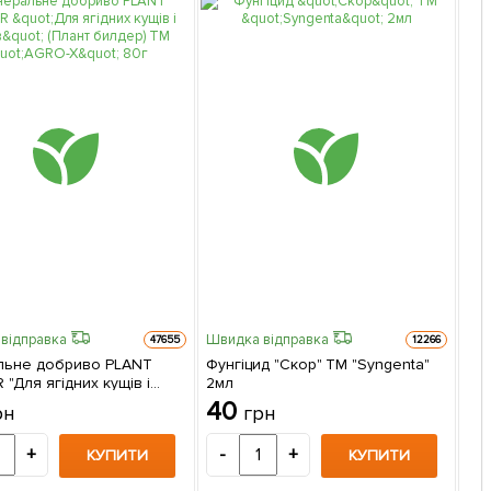
відправка
Швидка відправка
Шви
47655
12266
льне добриво PLANT
Фунгіцид "Скор" ТМ "Syngenta"
Мі
 "Для ягідних кущів і
2мл
EXT
 (Плант билдер) ТМ
(Бі
40
1
рн
грн
" 80г
100
+
-
+
-
КУПИТИ
КУПИТИ