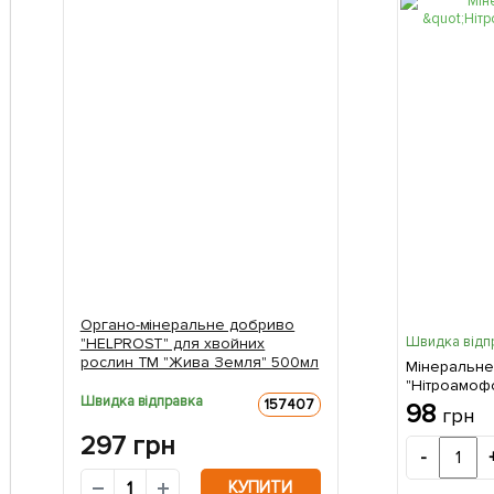
Органо-мінеральне добриво
Швидка відп
"HELPROST" для хвойних
рослин ТМ "Жива Земля" 500мл
Мінеральне
"Нітроамофо
Швидка відправка
157407
98
грн
297
грн
-
КУПИТИ