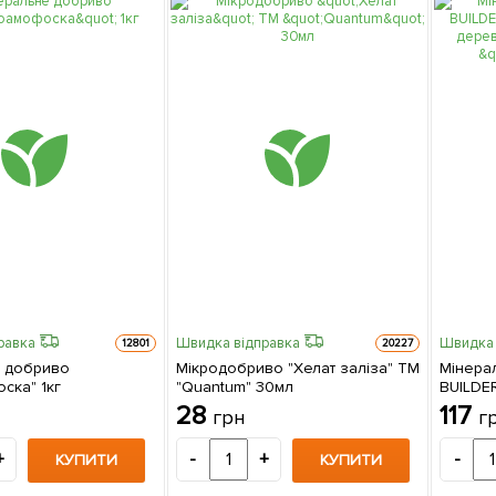
равка
Швидка відправка
Швидка 
12801
20227
 добриво
Мікродобриво "Хелат заліза" ТМ
Мінера
ска" 1кг
"Quantum" 30мл
BUILDER
дерев"
28
117
грн
г
"AGRO-X
+
-
+
-
КУПИТИ
КУПИТИ