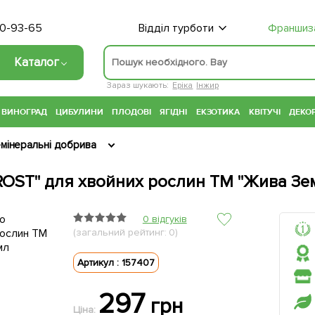
70-93-65
Відділ турботи
Франшиз
Каталог
Зараз шукають:
Еріка
Інжир
ВИНОГРАД
ЦИБУЛИНИ
ПЛОДОВІ
ЯГІДНІ
ЕКЗОТИКА
КВІТУЧІ
ДЕКОР
мінеральні добрива
ROST" для хвойних рослин ТМ "Жива Зе
0 відгуків
(загальний рейтинг: 0)
Артикул : 157407
297
грн
Ціна: