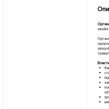
Опи
Орган
хвойні
Органо
здоров
хвороб
тривал
Власти
ба
ст
пі
за
по
об
зр
ши