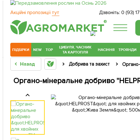
Акційні пропозиції
тут
Дзвоніть:
0 (93) 1
®
ЦИБУЛЯ, ЧАСНИК
ПІДБІРКИ
NEW
TOP
НАСІННЯ
ТРОЯНДИ
ТА КАРТОПЛЯ
Назад
Добрива та захист
Органо-
Органо-мінеральне добриво "HELP