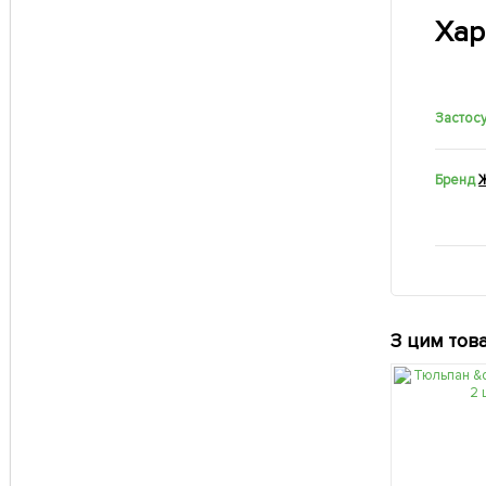
Хар
Застос
Бренд
З цим тов