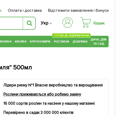
а
Оплата і доставка
Відстежити замовлення і бонуси
Укр
Кошик
ГОТОВІ ДО ВІДПРАВЛЕННЯ
ДАЧА, ДІМ
АТИВНІ
ХВОЙНІ
КРУПНОМІРИ
РОСЛИНИ
ДОБРИВА
ТА САД
мля" 500мл
Лідери ринку №1 Власне виробництво та вирощування
Рослини приживаються або робимо заміну
16 000 сортів рослин та насіння у нашому магазині
Перевірено в садах 3 000 000 клієнтів