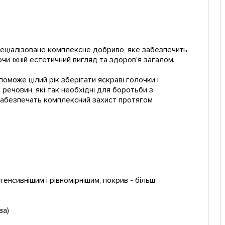
пеціалізоване комплексне добриво, яке забезпечить
и їхній естетичний вигляд та здоров'я загалом.
може цілий рік зберігати яскраві голочки і
речовин, які так необхідні для боротьби з
 забезпечать комплексний захист протягом
енсивнішим і рівномірнішим, покрив - більш
ва)