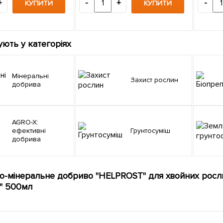
+
-
+
-
КУПИТИ
КУПИТИ
ують у категоріях
Мінеральні
Захист рослин
добрива
AGRO-X:
ефективні
Грунтосуміш
добрива
о-мінеральне добриво "HELPROST" для хвойних рос
" 500мл