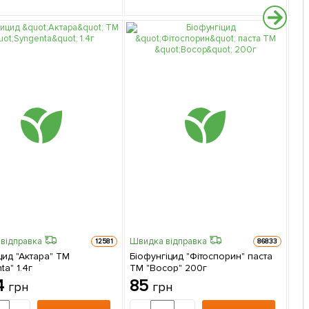
відправка
Швидка відправка
12581
86833
цид "Актара" ТМ
Біофунгіцид "Фітоспорин" паста
Шви
ta" 1.4г
ТМ "Восор" 200г
Мі
4
85
грн
грн
Фо
"5
3