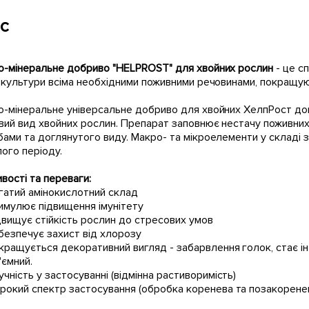
с
о-мінеральне добриво "HELPROST" для хвойних рослин
- це с
 культури всіма необхідними поживними речовинами, покращуюч
-мінеральне універсальне добриво для хвойних ХелпРост допо
ий вид хвойних рослин. Препарат заповнює нестачу поживних 
ами та доглянутого виду. Макро- та мікроелементи у складі
ого періоду.
вості та переваги:
гатий амінокислотний склад
имулює підвищення імунітету
двищує стійкість рослин до стресових умов
безпечує захист від хлорозу
кращується декоративний вигляд - забарвлення голок, стає інт
'ємний.
учність у застосуванні (відмінна растиворимість)
рокий спектр застосування (обробка коренева та позакорене