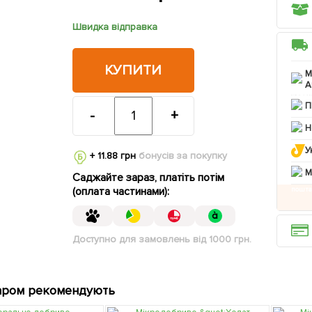
Швидка відправка
КУПИТИ
М
А
П
-
+
Н
У
+ 11.88 грн
бонусів за покупку
M
Саджайте зараз, платіть потім
(оплата частинами):
Доступно для замовлень від 1000 грн.
аром рекомендують