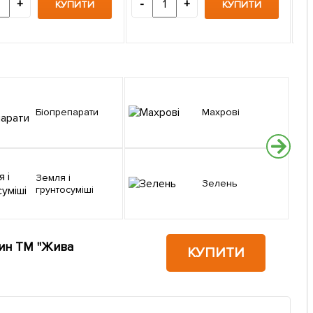
+
-
+
КУПИТИ
КУПИТИ
-
Біопрепарати
Махрові
Земля і
Зелень
грунтосуміші
лин ТМ "Жива
КУПИТИ