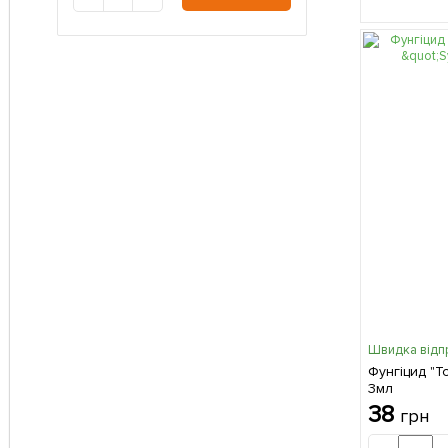
Швидка відп
Фунгіцид "Т
3мл
38
грн