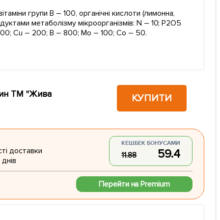
ітаміни групи В – 100, органічні кислоти (лимонна,
одуктами метаболізму мікроорганізмів: N – 10; P2O5
00; Cu – 200; B – 800; Mo – 100; Co – 50.
лин ТМ "Жива
КУПИТИ
КЕШБЕК БОНУСАМИ
ті доставки
59.4
11.88
 днів
Перейти на Premium