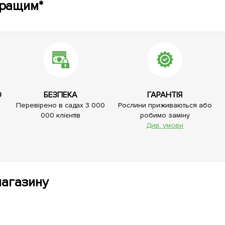
кращим*
О
БЕЗПЕКА
ГАРАНТІЯ
Перевірено в садах 3 000
Рослини приживаються або
000 клієнтів
робимо заміну
Див. умови
магазину