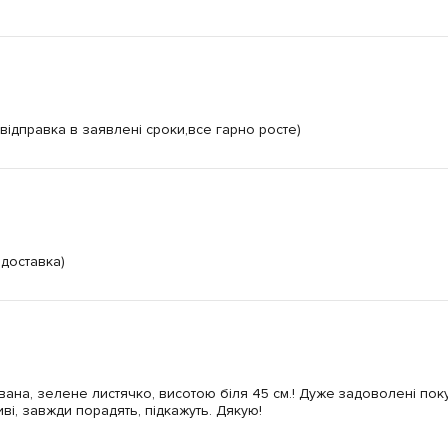
відправка в заявлені сроки,все гарно росте)
 доставка)
вана, зелене листячко, висотою біля 45 см.! Дуже задоволені пок
иві, завжди порадять, підкажуть. Дякую!