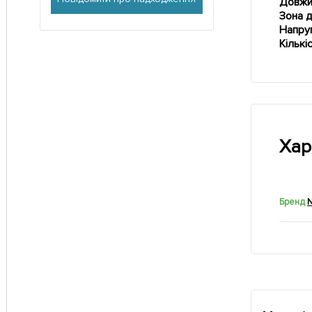
Довжи
Зона д
Напру
Кількі
Хар
Бренд