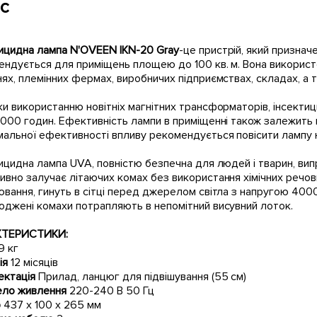
с
тицидна лампа N'OVEEN IKN-20 Gray
-це пристрій, який признач
ндується для приміщень площею до 100 кв. м. Вона використов
ях, племінних фермах, виробничих підприємствах, складах, а т
и використанню новітніх магнітних трансформаторів, інсект
000 годин. Ефективність лампи в приміщенні також залежить в
альної ефективності впливу рекомендується повісити лампу на в
ицидна лампа UVA, повністю безпечна для людей і тварин, вип
вно залучає літаючих комах без використання хімічних речови
вання, гинуть в сітці перед джерелом світла з напругою 4000
оджені комахи потрапляють в непомітний висувний лоток.
КТЕРИСТИКИ:
9 кг
ія
12 місяців
ектація
Прилад, ланцюг для підвішування (55 см)
ло живлення
220-240 В 50 Гц
р
437 х 100 х 265 мм