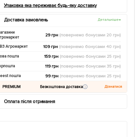
Упаковка яка переживає будь-яку доставку
Доставка замовлень
Детальніше
→
агазини
29 грн
(повернемо
бонусами
20
грн)
громаркет
109 грн
(повернемо
бонусами
40
грн)
ВЗ Агромаркет
159 грн
(повернемо
бонусами
25
грн)
ова пошта
119 грн
(повернемо
бонусами
35
грн)
крпошта
99 грн
(повернемо
бонусами
25
грн)
eest пошта
PREMIUM
Безкоштовна доставка
Дізнатися
Оплата після отримання