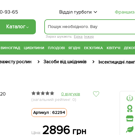
70-93-65
Відділ турботи
Франшиз
Каталог
Зараз шукають:
Еріка
Інжир
ВИНОГРАД
ЦИБУЛИНИ
ПЛОДОВІ
ЯГІДНІ
ЕКЗОТИКА
КВІТУЧІ
ДЕКОР
захисту рослин
Засоби від шкідників
Інсектицидні лам
0 відгуків
(загальний рейтинг: 0)
Артикул : 62294
2896
грн
Ціна: