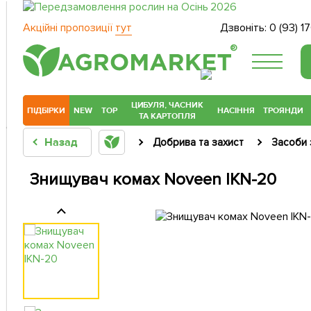
Акційні пропозиції
тут
Дзвоніть:
0 (93) 1
®
ЦИБУЛЯ, ЧАСНИК
ПІДБІРКИ
NEW
TOP
НАСІННЯ
ТРОЯНДИ
ТА КАРТОПЛЯ
Назад
Добрива та захист
Засоби 
Знищувач комах Noveen IKN-20