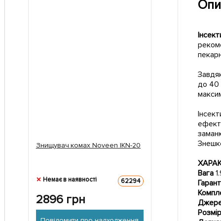
Опи
Інсек
рекоме
пекарн
Завдяк
до 40 
максим
Інсект
ефекти
заманю
Знешк
Знищувач комах Noveen IKN-20
ХАРА
Вага
1.
Немає в наявності
62294
Гарант
Компл
2896
грн
Джере
Розмі
Повідомити про надходження