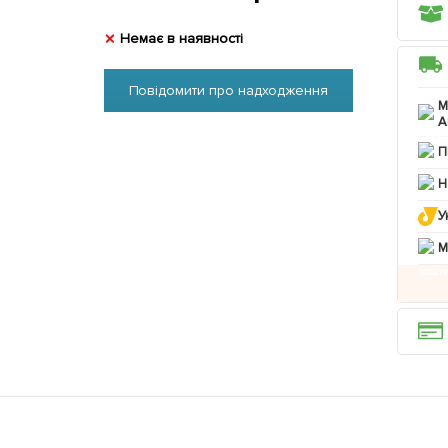
Немає в наявності
Повідомити про надходження
М
А
П
Н
У
M