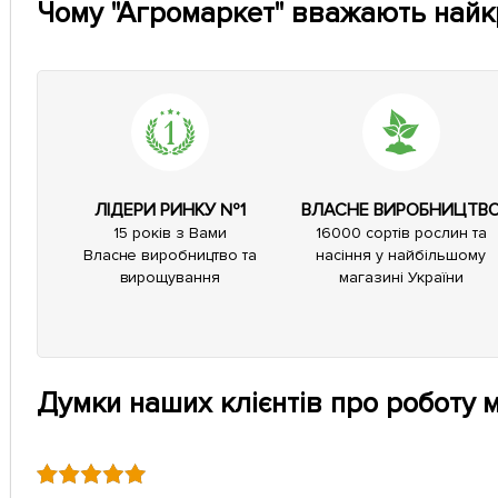
Чому "Агромаркет" вважають най
ЛІДЕРИ РИНКУ №1
ВЛАСНЕ ВИРОБНИЦТВ
15 років з Вами
16000 сортів рослин та
Власне виробництво та
насіння у найбільшому
вирощування
магазині України
Думки наших клієнтів про роботу 