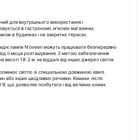
ений для внутрішнього використання і
ується в гастрономії, м'ясних магазинах,
акож в будинках і на закритих терасах.
ицидні лампи N'oveen можуть працювати безперервно
ід її місця розташування. З метою забезпечення
исоті 1,8-2 м, на віддалі від інших джерел світла.
ромінює світло зі спеціальною довжиною хвилі,
н або інших шкідливих речовин. Комахи, після
 В, що дозволяє позбутися і від великих комах.