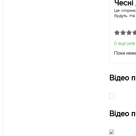
Чесні
Це сторінк
будуть. На
0 відгуків
Поки нема
Відео 
Відео п