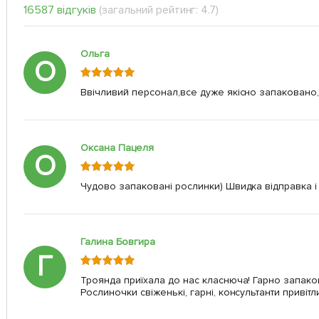
16587 відгуків
(загальний рейтинг: 4.7)
Ольга
О
Ввічливий персонал,все дуже якісно запаковано,
Оксана Пацеля
О
Чудово запаковані рослинки) Швидка відправка і
Галина Бовгира
Г
Троянда приїхала до нас класнюча! Гарно запако
Рослиночки свіженькі, гарні, консультанти привітл