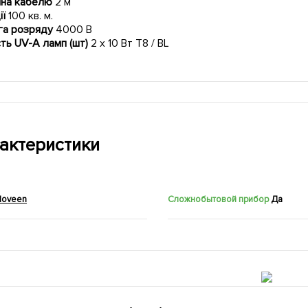
на кабелю
2 м
ії
100 кв. м.
га розряду
4000 В
сть UV-A ламп (шт)
2 x 10 Вт T8 / BL
актеристики
Noveen
Сложнобытовой прибор
Да