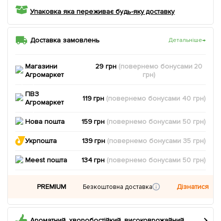
Упаковка яка переживає будь-яку доставку
Доставка замовлень
Детальніше
→
Магазини
29 грн
(повернемо
бонусами
20
Агромаркет
грн)
ПВЗ
119 грн
(повернемо
бонусами
40
грн)
Агромаркет
Нова пошта
159 грн
(повернемо
бонусами
50
грн)
Укрпошта
139 грн
(повернемо
бонусами
35
грн)
Meest пошта
134 грн
(повернемо
бонусами
50
грн)
PREMIUM
Дізнатися
Безкоштовна доставка
Ароматний, хворобостійкий, високоврожайний