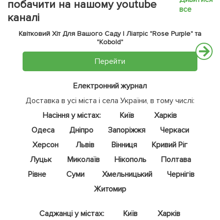
побачити на нашому youtube
все
каналі
Квітковий Хіт Для Вашого Саду | Ліатріс "Rose Purple" та
"Kobold"
Перейти
Електронний журнал
Доставка в усі міста і села України, в тому числі:
Насіння у містах:
Київ
Харків
Одеса
Дніпро
Запоріжжя
Черкаси
Херсон
Львів
Вінниця
Кривий Ріг
Луцьк
Миколаїв
Нікополь
Полтава
Рівне
Суми
Хмельницький
Чернігів
Житомир
Саджанці у містах:
Київ
Харків