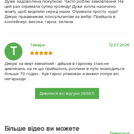
Дуже задоволена покупкою. Часто роблю замовлення. На
цей раз отримала супер троянду! Дуже хотіла насичено
жовту, щоб виділити серед інших. Отримала просто чудо!
Дякую працівникам, консультантам за вибір. Прийшла в
контейнері, висока, гарна, зелена.
Тамара
12.07.2026
Т
Дякую за мирт кімнатний - дійшов в гарному стані,не
дивлячись на те,що прийшлось рослини в пути знаходиться
більше 70 годин - був гарно упакован и вижил попри всі
негаразди
Дивитися всі відгуки (16587)
Більше відео ви можете
Дивитися