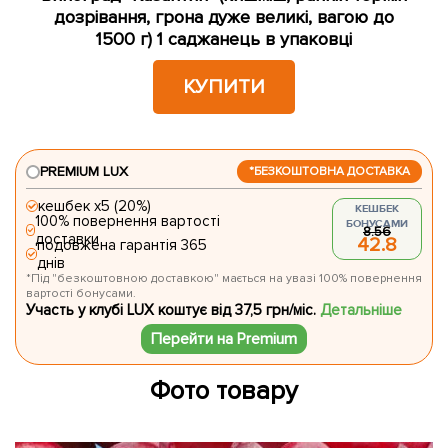
дозрівання, грона дуже великі, вагою до
1500 г) 1 саджанець в упаковці
КУПИТИ
PREMIUM LUX
*БЕЗКОШТОВНА ДОСТАВКА
кешбек х5 (20%)
КЕШБЕК
100% повернення вартості
БОНУСАМИ
8.56
доставки
42.8
подовжена гарантія 365
днів
*Під "безкоштовною доставкою" мається на увазі 100% повернення
вартості бонусами.
Участь у клубі LUX коштує від 37,5 грн/міс.
Детальніше
Перейти на Premium
Фото товару