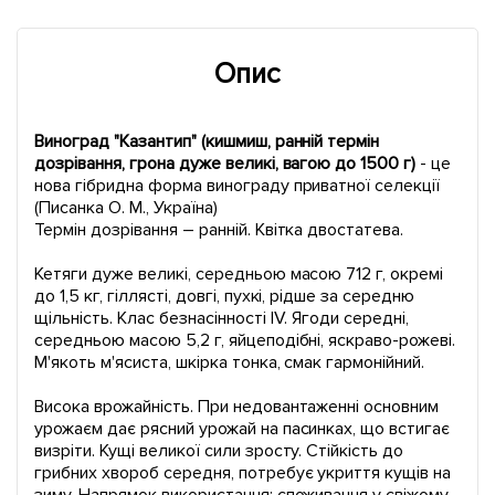
Опис
Виноград "Казантип" (
кишмиш
, ранній термін
дозрівання, грона дуже великі, вагою до 1500 г)
- це
нова гібридна форма винограду приватної селекції
(Писанка О. М., Україна)
Термін дозрівання – ранній. Квітка двостатева.
Кетяги дуже великі, середньою масою 712 г, окремі
до 1,5 кг, гіллясті, довгі, пухкі, рідше за середню
щільність. Клас безнасінності IV. Ягоди середні,
середньою масою 5,2 г, яйцеподібні, яскраво-рожеві.
М'якоть м'ясиста, шкірка тонка, смак гармонійний.
Висока врожайність. При недовантаженні основним
урожаєм дає рясний урожай на пасинках, що встигає
визріти. Кущі великої сили зросту. Стійкість до
грибних хвороб середня, потребує укриття кущів на