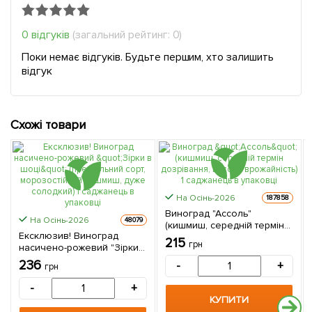
0 відгуків
(загальний рейтинг: 0)
Поки немає відгуків. Будьте першим, хто залишить
відгук
Схожі товари
На Осінь-2026
187858
Виноград "Ассоль"
На Осінь-2026
48079
(кишмиш, середній термін
Ексклюзив! Виноград
дозрівання, висока
215
грн
насичено-рожевий "Зірки в
врожайність) 1 саджанець в
шоці" (преміальний сорт,
упаковці
236
-
+
грн
морозостійкий кишмиш,
дуже солодкий) 1
-
+
саджанець в упаковці
КУПИТИ