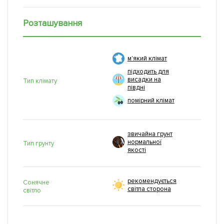
Розташування
м'який клімат
підходить для
висадки на
Тип клімату
півдні
помірний клімат
звичайна грунт
нормальної
Тип грунту
якості
рекомендується
Сонячне
світла сторона
світло