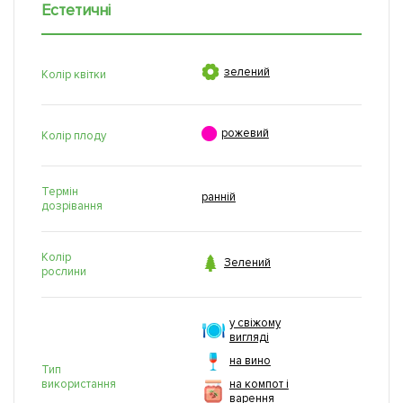
Естетичні

зелений
Колір квітки

рожевий
Колір плоду
Термін
ранній
дозрівання
Колір

Зелений
рослини
у свіжому
вигляді
на вино
Тип
використання
на компот і
варення