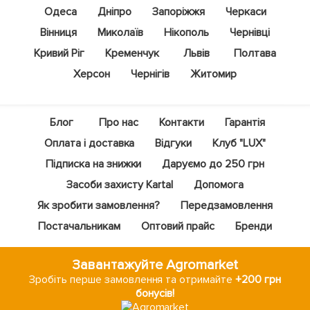
Одеса
Дніпро
Запоріжжя
Черкаси
Вінниця
Миколаїв
Нікополь
Чернівці
Кривий Ріг
Кременчук
Львів
Полтава
Херсон
Чернігів
Житомир
Блог
Про нас
Контакти
Гарантія
Оплата і доставка
Відгуки
Клуб "LUX"
Підписка на знижки
Даруємо до 250 грн
Засоби захисту Kartal
Допомога
Як зробити замовлення?
Передзамовлення
Постачальникам
Оптовий прайс
Бренди
Завантажуйте Agromarket
Зробіть перше замовлення та отримайте
+200 грн
бонусів!