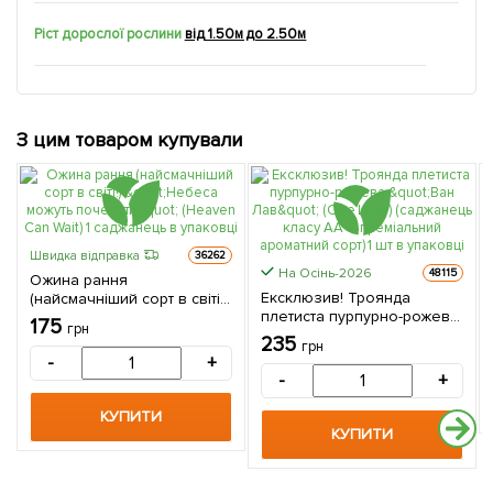
Ріст дорослої рослини
від 1.50м до 2.50м
З цим товаром купували
Швидка відправка
36262
На Осінь-2026
48115
Ожина рання
Ексклюзив! Троянда
(найсмачніший сорт в світі!)
плетиста пурпурно-рожева
"Небеса можуть почекати"
175
грн
"Ван Лав" (One Love)
(Heaven Can Wait) 1
235
грн
(саджанець класу АА +,
саджанець в упаковці
-
+
преміальний ароматний
-
+
сорт) 1 шт в упаковці
КУПИТИ
КУПИТИ