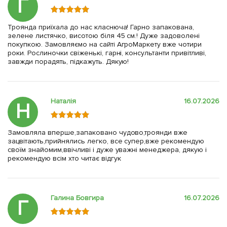
Г
Троянда приїхала до нас класнюча! Гарно запакована,
зелене листячко, висотою біля 45 см.! Дуже задоволені
покупкою. Замовляємо на сайті АгроМаркету вже чотири
роки. Рослиночки свіженькі, гарні, консультанти привітливі,
завжди порадять, підкажуть. Дякую!
Наталія
16.07.2026
Н
Замовляла вперше,запаковано чудово,троянди вже
зацвітають,прийнялись легко, все супер,вже рекомендую
своїм знайомим,ввічливі і дуже уважні менеджера, дякую і
рекомендую всім хто читає відгук
Галина Бовгира
16.07.2026
Г