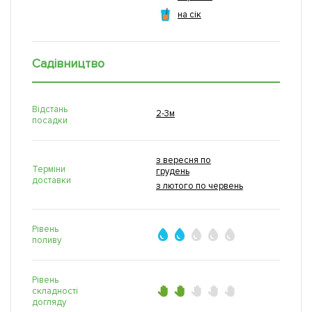
на сік
Садівництво
Відстань
2-3м
посадки
з вересня по
Терміни
грудень
доставки
з лютого по червень
Рівень
поливу
Рівень
складності
догляду