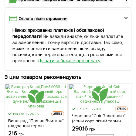
Оплата після отримання
Ніяких прихованих платежів і обов'язкової
передоплати!
Ви завжди знаєте, скільки заплатите
за замовлення і точну вартість доставки. Так само,
можете оплатити замовлення після огляду
посилки, коли переконаєтеся, що з рослинами все
прекрасно.
Дізнатися більше про оплату
З цим товаром рекомендують
На Осінь-2026
175139
На Осінь-2026
25533
Черешня "Світ Валентайн"
Виноград "Пам'яті Вчителя"
(літній сорт, пізній термін
(надранній термін
дозрівання) 1 саджанець в
290.16
грн
дозрівання, ягоди не
упаковці
216
грн