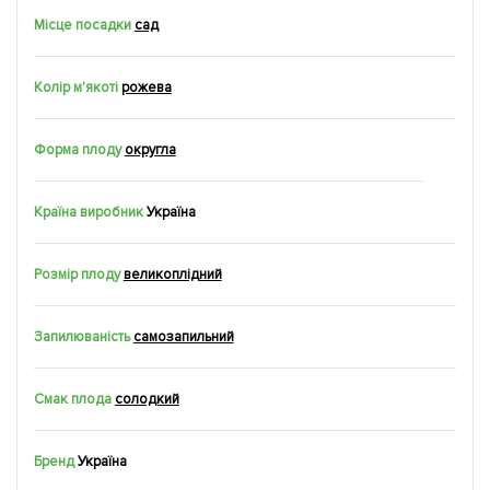
Місце посадки
сад
Колір м'якоті
рожева
Форма плоду
округла
Країна виробник
Україна
Розмір плоду
великоплідний
Запилюваність
самозапильний
Смак плода
солодкий
Бренд
Україна