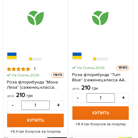
На Осень-2026
181185
1
Роза флорибунда "Turn
На Осень-2026
178173
Blue" (саженец класса АА+)
Роза флорибунда "Мона
высший сорт 1 саженец в
210
Лиза" (саженец класса
грн
цена
упаковке
АА+) высший сорт 1
210
грн
цена
-
+
саженец в упаковке
-
+
КУПИТЬ
КУПИТЬ
+
8.4
грн бонусов за покупку
+
8.4
грн бонусов за покупку