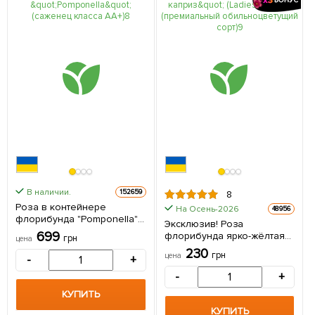
В наличии.
152659
8
Роза в контейнере
На Осень-2026
48956
флорибунда "Pomponella"
Эксклюзив! Роза
(саженец класса АА+) 1
699
флорибунда ярко-жёлтая
грн
цена
саженец в упаковке
"Дамский каприз" (Ladies
230
грн
цена
-
+
caprice) (премиальный
обильноцветущий сорт) 1
-
+
шт в упаковке
КУПИТЬ
КУПИТЬ