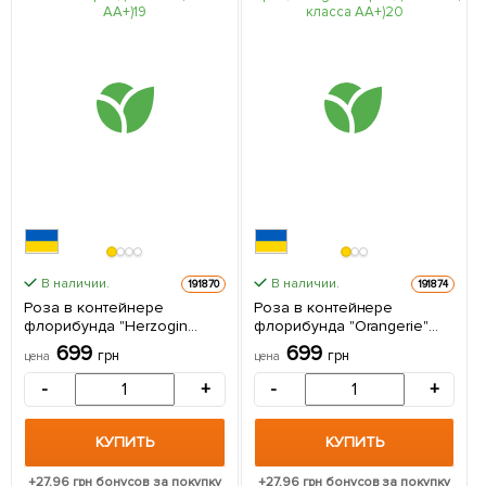
В наличии.
В наличии.
191870
191874
Роза в контейнере
Роза в контейнере
флорибунда "Herzogin
флорибунда "Orangerie"
Christiana" (саженец класса
(саженец класса АА+) 1
699
699
грн
грн
цена
цена
АА+) 1 саженец в упаковке
саженец в упаковке
-
+
-
+
КУПИТЬ
КУПИТЬ
+
27.96
грн бонусов за покупку
+
27.96
грн бонусов за покупку