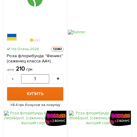
На Осень-2026
120461
Роза флорибунда "Феникс"
(саженец класса АА+)
высший сорт 1 саженец в
210
грн
цена
упаковке
-
+
КУПИТЬ
+
8.4
грн бонусов за покупку