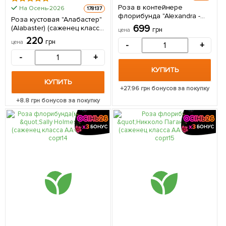
Роза в контейнере
На Осень-2026
178137
флорибунда "Alexandra -
Роза кустовая "Алабастер"
Princesse de Luxembourg"
699
(Alabaster) (саженец класса
грн
цена
(саженец класса АА+) 1
АА+) высший сорт 1
220
саженец в упаковке
грн
цена
-
+
саженец в упаковке
-
+
КУПИТЬ
КУПИТЬ
+
27.96
грн бонусов за покупку
+
8.8
грн бонусов за покупку