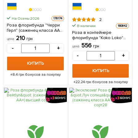
На Осень-2026
178174
2
Роза флорибунда "Черри
В наличии.
180842
Герл" (саженец класса АА+)
Роза в контейнере
высший сорт 1 саженец в
210
флорибунда "Koko Loko"
грн
цена
упаковке
(саженец класса АА+) 1
556
грн
цена
-
+
саженец в упаковке
-
+
КУПИТЬ
КУПИТЬ
+
8.4
грн бонусов за покупку
+
22.24
грн бонусов за покупку