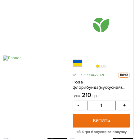
На Осень-2026
181461
Роза
флорибунда(мускусная)
"Liola" (саженец класса
210
грн
цена
АА+) высший сорт 1
саженец в упаковке
-
+
КУПИТЬ
+
8.4
грн бонусов за покупку