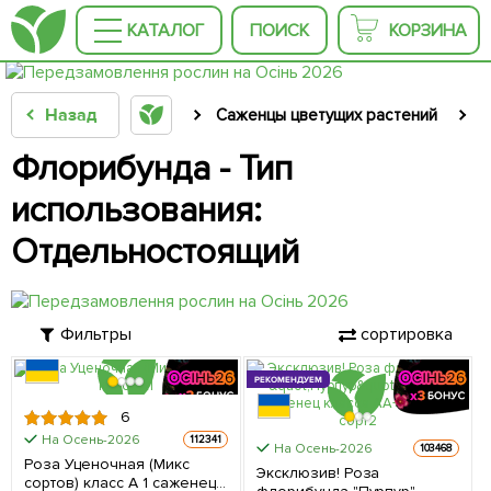
КАТАЛОГ
ПОИСК
КОРЗИНА
Назад
Саженцы цветущих растений
С
Флорибунда - Тип
использования:
Отдельностоящий
Фильтры
сортировка
РЕКОМЕНДУЕМ
6
На Осень-2026
112341
На Осень-2026
103468
Роза Уценочная (Микс
Эксклюзив! Роза
сортов) класс А 1 саженец