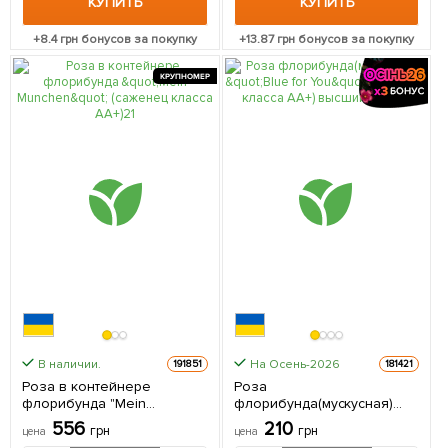
КУПИТЬ
КУПИТЬ
+
8.4
грн бонусов за покупку
+
13.87
грн бонусов за покупку
КРУПНОМЕР
В наличии.
На Осень-2026
191851
181421
Роза в контейнере
Роза
флорибунда "Mein
флорибунда(мускусная)
Munchen" (саженец класса
"Blue for You" (саженец
556
210
грн
грн
цена
цена
АА+) 1 саженец в упаковке
класса АА+) высший сорт 1