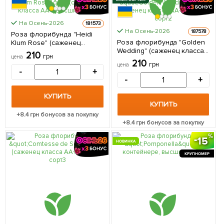
На Осень-2026
181573
На Осень-2026
187578
Роза флорибунда "Heidi
Роза флорибунда "Golden
Klum Rose" (саженец
Wedding" (саженец класса
класса АА+) высший сорт 1
210
грн
цена
АА+) высший сорт 1
саженец в упаковке
210
грн
цена
саженец в упаковке
-
+
-
+
КУПИТЬ
КУПИТЬ
+
8.4
грн бонусов за покупку
+
8.4
грн бонусов за покупку
15
НОВИНКА
КРУПНОМЕР