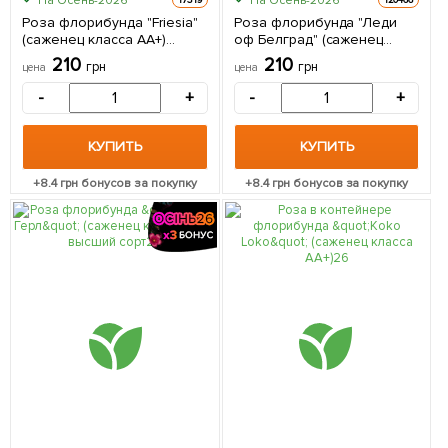
На Осень-2026
На Осень-2026
17319
120466
Роза флорибунда "Friesia"
Роза флорибунда "Леди
(саженец класса АА+)
оф Белград" (саженец
высший сорт 1 шт в
класса АА+) высший сорт 1
210
210
грн
грн
цена
цена
упаковке
саженец в упаковке
-
+
-
+
КУПИТЬ
КУПИТЬ
+
8.4
грн бонусов за покупку
+
8.4
грн бонусов за покупку