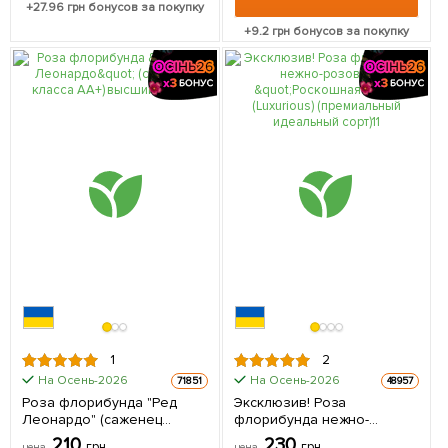
+
27.96
грн бонусов за покупку
+
9.2
грн бонусов за покупку
1
2
На Осень-2026
На Осень-2026
71851
48957
Роза флорибунда "Ред
Эксклюзив! Роза
Леонардо" (саженец
флорибунда нежно-
класса АА+) высший сорт 1
розовая "Роскошная"
210
230
грн
грн
цена
цена