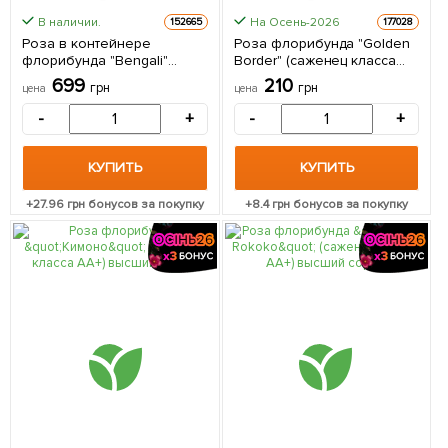
В наличии.
На Осень-2026
152665
177028
Роза в контейнере
Роза флорибунда "Golden
флорибунда "Bengali"
Border" (саженец класса
(саженец класса АА+) 1
АА+) высший сорт 1
699
210
грн
грн
цена
цена
саженец в упаковке
саженец в упаковке
-
+
-
+
КУПИТЬ
КУПИТЬ
+
27.96
грн бонусов за покупку
+
8.4
грн бонусов за покупку