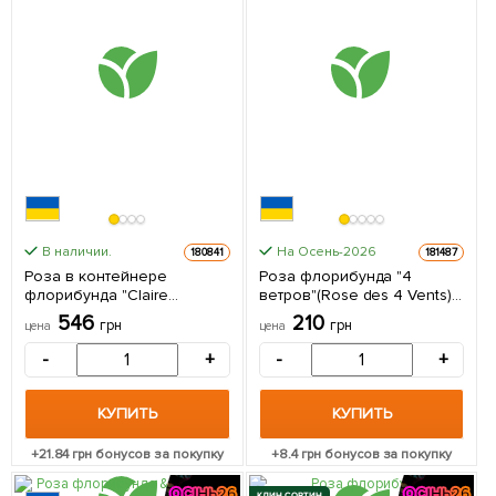
В наличии.
На Осень-2026
180841
181487
Роза в контейнере
Роза флорибунда "4
флорибунда "Claire
ветров"(Rose des 4 Vents)
Marshall" (саженец класса
(саженец класса АА+)
546
210
грн
грн
цена
цена
АА+) 1 саженец в упаковке
высший сорт 1 саженец в
упаковке
-
+
-
+
КУПИТЬ
КУПИТЬ
+
21.84
грн бонусов за покупку
+
8.4
грн бонусов за покупку
КЛИН СОРТИН