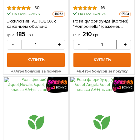
80
16
На Осень-2026
На Осень-2026
48052
17363
Эксклюзив! AGROBOX с
Роза флорибунда (Kordes)
саженцем обильно
"Pomponella" (саженец
цветущей розы 1 шт в
класса АА+) высший сорт 1
185
210
грн
грн
цена
цена
упаковке
шт в упаковке
-
+
-
+
КУПИТЬ
КУПИТЬ
+
7.4
грн бонусов за покупку
+
8.4
грн бонусов за покупку