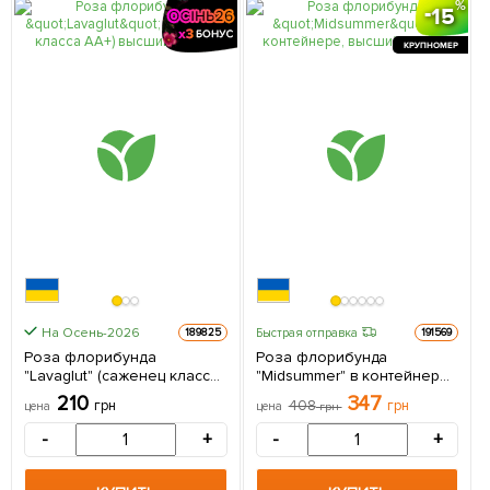
15
КРУПНОМЕР
На Осень-2026
Быстрая отправка
189825
191569
Роза флорибунда
Роза флорибунда
"Lavaglut" (саженец класса
"Midsummer" в контейнере,
АА+) высший сорт 1
высший сорт 1 саженец в
210
347
грн
408
грн
цена
цена
грн
саженец в упаковке
упаковке
-
+
-
+