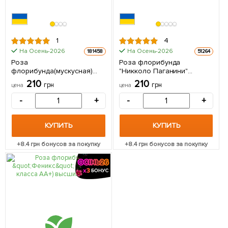
1
4
На Осень-2026
На Осень-2026
181458
51264
Роза
Роза флорибунда
флорибунда(мускусная)
"Никколо Паганини"
"Sally Holmes" (саженец
(саженец класса АА+)
210
210
грн
грн
цена
цена
класса АА+) высший сорт 1
высший сорт 1 саженец в
саженец в упаковке
упаковке
-
+
-
+
КУПИТЬ
КУПИТЬ
+
8.4
грн бонусов за покупку
+
8.4
грн бонусов за покупку