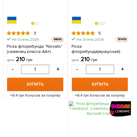
3
5
На Осень-2026
На Осень-2026
99886
181459
Роза флорибунда "Novalis"
Роза
(саженец класса АА+)
флорибунда(мускусная)
высший сорт 1 саженец в
"Angela" (саженец класса
210
210
грн
грн
цена
цена
упаковке
АА+) высший сорт 1
саженец в упаковке
-
+
-
+
КУПИТЬ
КУПИТЬ
+
8.4
грн бонусов за покупку
+
8.4
грн бонусов за покупку