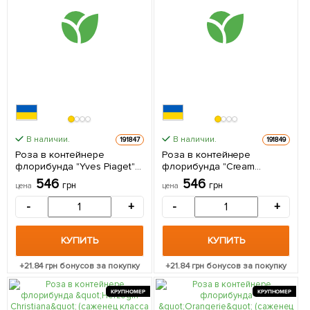
В наличии.
В наличии.
191847
191849
Роза в контейнере
Роза в контейнере
флорибунда "Yves Piaget"
флорибунда "Cream
(саженец класса АА+) 1
Abundance" (саженец
546
546
грн
грн
цена
цена
саженец в упаковке
класса АА+) 1 саженец в
упаковке
-
+
-
+
КУПИТЬ
КУПИТЬ
+
21.84
грн бонусов за покупку
+
21.84
грн бонусов за покупку
КРУПНОМЕР
КРУПНОМЕР