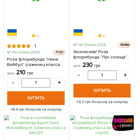
На Осень-2026
103469
1
Эксклюзив! Роза
На Осень-2026
71720
флорибунда "Луч солнца"
Роза флорибунда "Нина
(Sun ray) (саженец класса
230
Вейбул" (саженец класса
грн
цена
АА+) высший сорт 1
АА+) высший сорт 1
210
саженец в упаковке
грн
цена
-
+
саженец в упаковке
-
+
КУПИТЬ
КУПИТЬ
+
9.2
грн бонусов за покупку
+
8.4
грн бонусов за покупку