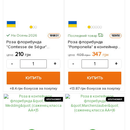
На Осень-2026
Последний товар
189831
190950
Роза флорибунда
Роза флорибунда
"Comtesse de Ségur"
"Pomponella" в контейнере,
(саженец класса АА+)
высший сорт 1 саженец в
210
347
грн
408
грн
цена
цена
грн
высший сорт 1 саженец в
упаковке
упаковке
-
+
-
+
КУПИТЬ
КУПИТЬ
+
8.4
грн бонусов за покупку
+
13.87
грн бонусов за покупку
КРУПНОМЕР
КРУПНОМЕР