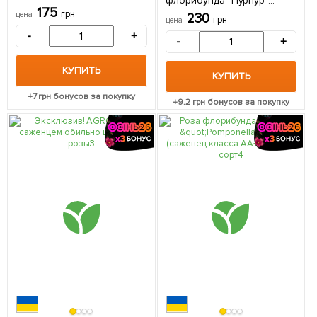
флорибунда "Пурпур"
в упаковке
175
(Purple) (саженец класса
грн
цена
230
грн
цена
АА+) высший сорт 1
-
+
саженец в упаковке
-
+
КУПИТЬ
КУПИТЬ
+
7
грн бонусов за покупку
+
9.2
грн бонусов за покупку