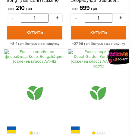
Song" (Лав Сонг) (саженец
флорибунда "Gebruder
класса АА+) высший сорт 1
Grimm" (саженец класса
210
699
грн
грн
цена
цена
саженец в упаковке
АА+) 1 саженец в упаковке
-
+
-
+
КУПИТЬ
КУПИТЬ
+
8.4
грн бонусов за покупку
+
27.96
грн бонусов за покупку