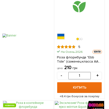
5
На Осень-2026
63859
Роза флорибунда "Ebb
Tide" (саженец класса АА+)
высший сорт 1 саженец в
210
грн
цена
упаковке
-
+
КУПИТЬ
+
8.4
грн бонусов за покупку
НОВИНКА