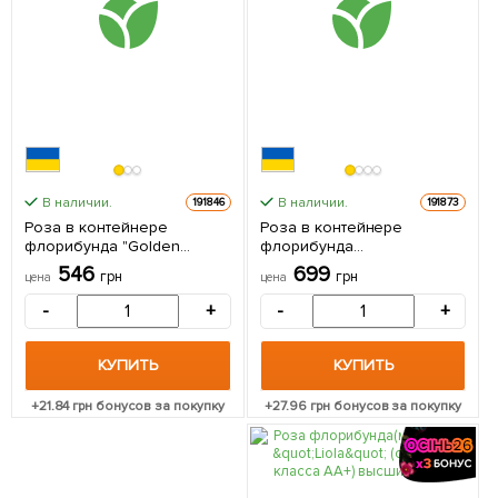
В наличии.
В наличии.
191846
191873
Роза в контейнере
Роза в контейнере
флорибунда "Golden
флорибунда
Wedding" (саженец класса
"Marchenzauber" (саженец
546
699
грн
грн
цена
цена
АА+) 1 саженец в упаковке
класса АА+) 1 саженец в
упаковке
-
+
-
+
КУПИТЬ
КУПИТЬ
+
21.84
грн бонусов за покупку
+
27.96
грн бонусов за покупку