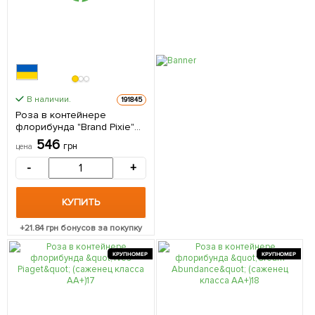
В наличии.
191845
Роза в контейнере
флорибунда "Brand Pixie"
(саженец класса АА+) 1
546
грн
цена
саженец в упаковке
-
+
КУПИТЬ
+
21.84
грн бонусов за покупку
КРУПНОМЕР
КРУПНОМЕР