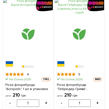
4
5
На Осень-2026
На Осень-2026
17482
19965
Роза флорибунда
Роза флорибунда
"Acropolis" 1 шт в упаковке
"Гебрюдер Гримм"
(саженец класса АА+)
210
210
грн
грн
цена
цена
высший сорт 1 шт в
упаковке
-
+
-
+