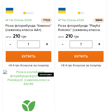
На Осень-2026
На Осень-2026
177029
189949
Роза флорибунда "Кимоно"
Роза флорибунда "Playful
(саженец класса АА+)
Rokoko" (саженец класса
высший сорт 1 саженец в
АА+) высший сорт 1 шт в
210
210
грн
грн
цена
цена
упаковке
упаковке
-
+
-
+
КУПИТЬ
КУПИТЬ
+
8.4
грн бонусов за покупку
+
8.4
грн бонусов за покупку
КРУПНОМЕР