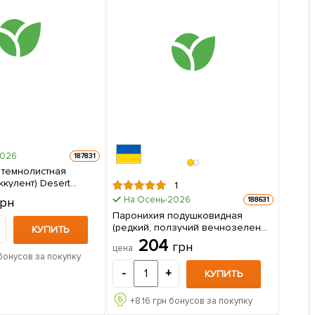
2026
187831
темнолистная
ент) Desert
1
) 1
На Осень-2026
грн
188631
паковке
Паронихия подушковидная
(редкий, ползучий вечнозеленый
КУПИТЬ
многолетник) (Корневище) 1
204
грн
цена
саженец в упаковке
бонусов за покупку
-
+
КУПИТЬ
+
8.16
грн бонусов за покупку