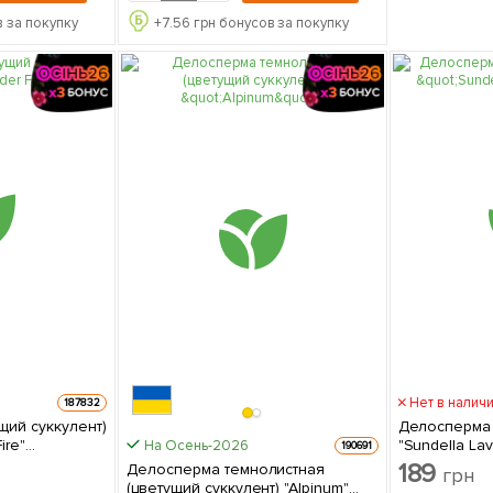
 за покупку
+
7.56
грн бонусов за покупку
Нет в налич
187832
щий суккулент)
Делосперма 
ire"
"Sundella Lavender" (
На Осень-2026
190691
нец в
саженец в у
189
Делосперма темнолистная
грн
(цветущий суккулент) "Alpinum"