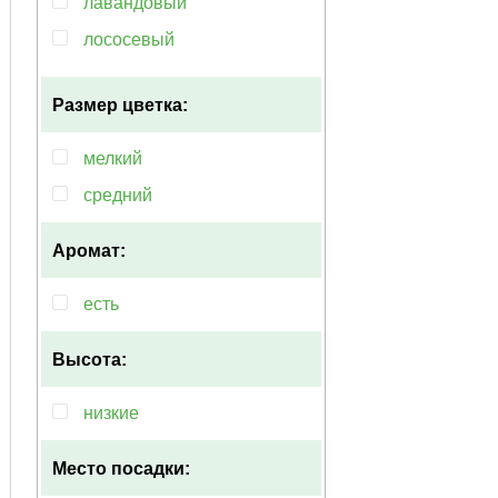
лавандовый
лососевый
мультиколор
Размер цветка:
оранжевый
розовый
мелкий
фиолетовый
средний
Аромат:
есть
Высота:
низкие
Место посадки: