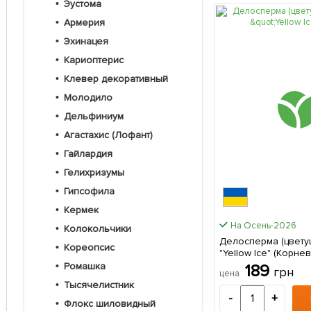
Эустома
Армерия
Эхинацея
Кариоптерис
Клевер декоративный
Молодило
Дельфиниум
Агастахис (Лофант)
Гайлардия
Гелихризумы
Гипсофила
Кермек
На Осень-2026
Колокольчики
Делосперма (цвету
Кореопсис
"Yellow Ice" (Корневище) 1
саженец в упаковк
Ромашка
189
грн
цена
Тысячелистник
-
+
Флокс шиловидный