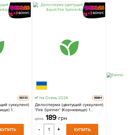
На Осень-2026
99339
99984
щий суккулент)
Делосперма (цветущий суккулент)
"Fire Spinner" (Корневище) 1
е
саженец в упаковке
189
грн
цена
-
+
КУПИТЬ
КУПИТЬ