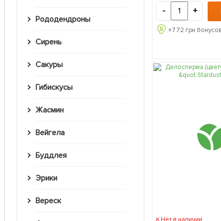
-
+
Рододендроны
+
7.72
грн бонусов
Сирень
Сакуры
Гибискусы
Жасмин
Вейгела
Буддлея
Эрики
Вереск
Нет в наличии