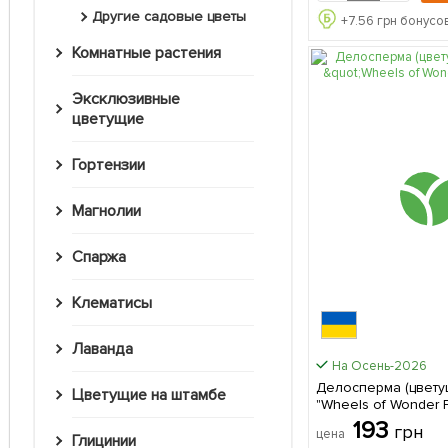
Другие садовые цветы
+
7.56
грн бонусов
Комнатные растения
Эксклюзивные
цветущие
Гортензии
Магнолии
Спаржа
Клематисы
Лаванда
На Осень-2026
Делосперма (цвету
Цветущие на штамбе
"Wheels of Wonder F
(Корневище) 1 саже
193
грн
цена
упаковке
Глицинии