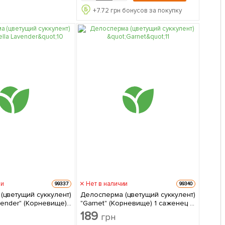
+
7.72
грн бонусов за покупку
ии
Нет в наличии
99337
99340
(цветущий суккулент)
Делосперма (цветущий суккулент)
Корневище) 1
"Garnet" (Корневище) 1 саженец в
паковке
упаковке
189
грн