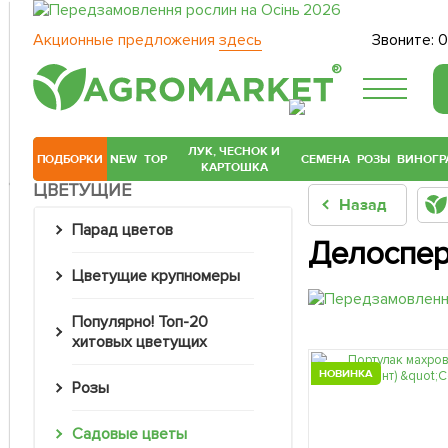
Акционные предложения
здесь
Звоните:
0
®
ЛУК, ЧЕСНОК И
ПОДБОРКИ
NEW
TOP
СЕМЕНА
РОЗЫ
ВИНОГР
КАРТОШКА
ЦВЕТУЩИЕ
Назад
Парад цветов
Делоспер
Цветущие крупномеры
Популярно! Топ-20
хитовых цветущих
НОВИНКА
Розы
Садовые цветы