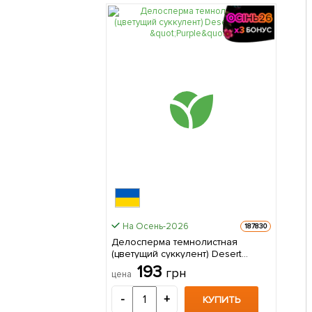
На Осень-2026
187830
Делосперма темнолистная
(цветущий суккулент) Desert
Dancers "Purple" (Корневище) 1
193
грн
цена
саженец в упаковке
-
+
КУПИТЬ