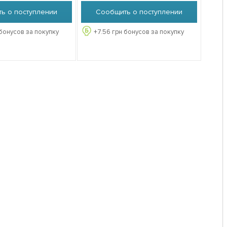
ь о поступлении
Сообщить о поступлении
бонусов за покупку
+
7.56
грн бонусов за покупку