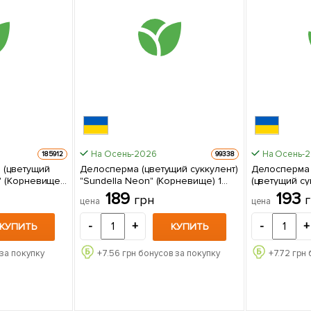
На Осень-2026
На Осень-
185912
99338
 (цветущий
Делосперма (цветущий суккулент)
Делосперма 
"Sundella Neon" (Корневище) 1
(цветущий суккул
ке
саженец в упаковке
Dancers "Red" (Корневище
189
193
грн
цена
цена
саженец в у
-
+
-
+
КУПИТЬ
КУПИТЬ
за покупку
+
7.56
грн бонусов за покупку
+
7.72
грн 