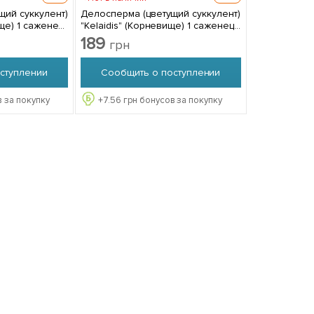
щий суккулент)
Делосперма (цветущий суккулент)
"Kelaidis" (Корневище) 1 саженец
в упаковке
189
грн
ступлении
Сообщить о поступлении
 за покупку
+
7.56
грн бонусов за покупку