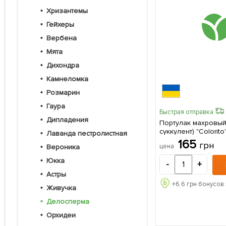
Хризантемы
Гейхеры
Вербена
Мята
Дихондра
Камнеломка
Розмарин
Гаура
Быстрая отправка
Дипладения
Портулак махровый
суккулент) "Colorito" (Корневище)
Лаванда пестролистная
1 саженец в упаков
165
грн
цена
Вероника
Юкка
-
+
Астры
+
6.6
грн бонусов 
Живучка
Делосперма
Орхидеи