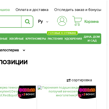
ншиза
Оплата и доставка
Отследить заказ и бонусы
Ру
Корзина
ГОТОВЫЕ К ОТПРАВКЕ
ДАЧА, ДОМ
ВНЫЕ
ХВОЙНЫЕ
КРУПНОМЕРЫ
РАСТЕНИЯ
УДОБРЕНИЯ
И САД
елосперма
мпозиции
сортировка