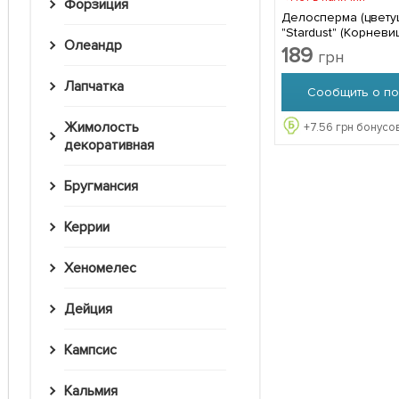
Форзиция
Делосперма (цвету
"Stardust" (Корневище) 1 саженец
Олеандр
в упаковке
189
грн
Лапчатка
Сообщить о по
Жимолость
+
7.56
грн бонусов
декоративная
Бругмансия
Керрии
Хеномелес
Дейция
Кампсис
Кальмия