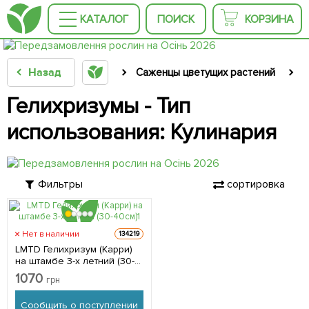
КАТАЛОГ
ПОИСК
КОРЗИНА
Назад
Саженцы цветущих растений
С
Гелихризумы - Тип
использования: Кулинария
Фильтры
сортировка
Нет в наличии
134219
LMTD Гелихризум (Карри)
на штамбе 3-х летний (30-
40см) из Нидерландов 1
1070
грн
саженец в упаковке
Сообщить о поступлении