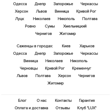
Одесса
Днепр
Запорожье
Черкассы
Херсон
Львов
Винница
Кривой Рог
Луцк
Николаев
Никополь
Полтава
Ровно
Сумы
Хмельницкий
Чернигов
Житомир
Саженцы в городах:
Киев
Харьков
Одесса
Днепр
Запорожье
Черкассы
Винница
Николаев
Никополь
Черновцы
Кривой Рог
Кременчуг
Львов
Полтава
Херсон
Чернигов
Житомир
Блог
О нас
Контакты
Гарантия
Оплата и доставка
Отзывы
Клуб "LUX"