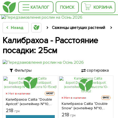
КАТАЛОГ
ПОИСК
КОРЗИНА
Назад
Саженцы цветущих растений
С
Калибрахоа - Расстояние
посадки: 25см
Фильтры
сортировка
Нет в наличии
64397
Нет в наличии
64410
Калибрахоа Calita "Double
Калибрахоа Calita "Double
Apricot" (контейнер №10,
Snow" (контейнер №10,
высота 10-15см) 1 саженец в
218
грн
высота 10-15см) 1 саженец в
упаковке
218
грн
упаковке