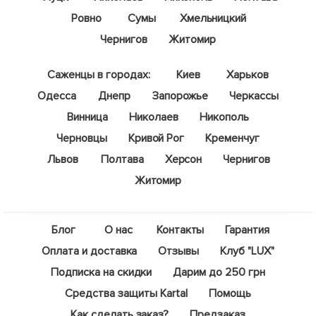
Ровно
Сумы
Хмельницкий
Чернигов
Житомир
Саженцы в городах:
Киев
Харьков
Одесса
Днепр
Запорожье
Черкассы
Винница
Николаев
Никополь
Черновцы
Кривой Рог
Кременчуг
Львов
Полтава
Херсон
Чернигов
Житомир
Блог
О нас
Контакты
Гарантия
Оплата и доставка
Отзывы
Клуб "LUX"
Подписка на скидки
Дарим до 250 грн
Средства защиты Kartal
Помощь
Как сделать заказ?
Предзаказ