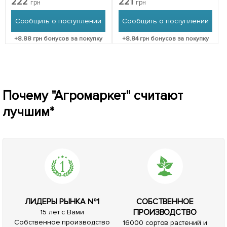
222
221
грн
грн
упаковке
саженец в упаковке
Сообщить о поступлении
Сообщить о поступлении
+
8.88
грн бонусов за покупку
+
8.84
грн бонусов за покупку
Почему "Агромаркет" считают
лучшим*
ЛИДЕРЫ РЫНКА №1
СОБСТВЕННОЕ
ПРОИЗВОДСТВО
15 лет с Вами
Собственное производство
16000 сортов растений и