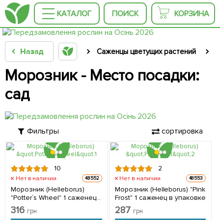
КАТАЛОГ
ПОИСК
КОРЗИНА
Назад
Саженцы цветущих растений
С
Морозник - Место посадки:
сад
Фильтры
сортировка
10
2
Нет в наличии
Нет в наличии
48552
48553
Морозник (Helleborus)
Морозник (Helleborus) "Pink
"Potter`s Wheel" 1 саженец в
Frost" 1 саженец в упаковке
упаковке
316
287
грн
грн