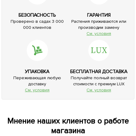
БЕЗОПАСНОСТЬ
ГАРАНТИЯ
Проверено в садах 3 000
Растения приживаются или
000 клиентов
производим замену
См. условия
УПАКОВКА
БЕСПЛАТНАЯ ДОСТАВКА
Переживающая любую
Получайте полный возврат
доставку
стоимости с премиум LUX
См. условия
См. условия
Мнение наших клиентов о работе
магазина