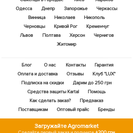
Одесса
Днепр
Запорожье
Черкассы
Винница
Николаев
Никополь
Черновцы
Кривой Рог
Кременчуг
Львов
Полтава
Херсон
Чернигов
Житомир
Блог
О нас
Контакты
Гарантия
Оплата и доставка
Отзывы
Клуб "LUX"
Подписка на скидки
Дарим до 250 грн
Средства защиты Kartal
Помощь
Как сделать заказ?
Предзаказ
Поставщикам
Оптовый прайс
Бренды
Загружайте Agromarket
Сделайте первый заказ и получите
+200 грн