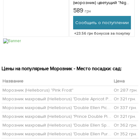
(морозник) цветущий "Niger
Mont Blanc" высота
589
грн
растения 20-30см 1
саженец в упаковке
Сообщить о поступлении
Нидерланды
+
23.56
грн бонусов за покупку
Цены на популярные Морозник - Место посадки: сад:
Название
Цена
Морозник (Helleborus) "Pink Frost"
От 287 грн.
Морозник махровый (Helleborus) "Double Apricot Peach"
От 321 грн.
Морозник махровый (Helleborus) "Double Ellen Picotee"
От 337 грн.
Морозник махровый (Helleborus) "Prince Double Pink"
От 321 грн.
Морозник махровый (Helleborus) "Double Ellen Spotted Pink"
От 362 грн.
Морозник махровый (Helleborus) "Double Ellen Purple"
От 352 грн.