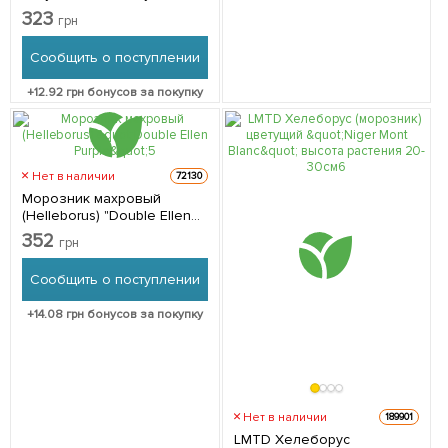
323
грн
Сообщить о поступлении
+
12.92
грн бонусов за покупку
Нет в наличии
72130
Морозник махровый
(Helleborus) "Double Ellen
Purple" 1 саженец в
352
грн
упаковке
Сообщить о поступлении
+
14.08
грн бонусов за покупку
Нет в наличии
189901
LMTD Хелеборус