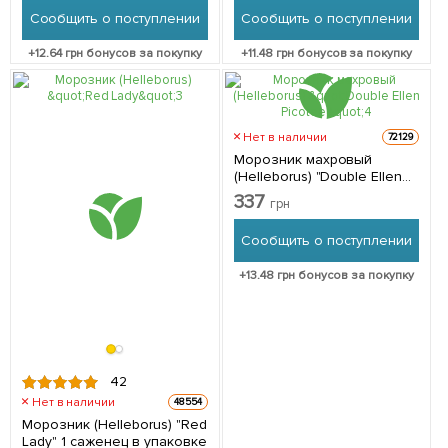
Сообщить о поступлении
Сообщить о поступлении
+
12.64
грн бонусов за покупку
+
11.48
грн бонусов за покупку
Нет в наличии
72129
Морозник махровый
(Helleborus) "Double Ellen
Picotee" 1 саженец в
337
грн
упаковке
Сообщить о поступлении
+
13.48
грн бонусов за покупку
42
Нет в наличии
48554
Морозник (Helleborus) "Red
Lady" 1 саженец в упаковке