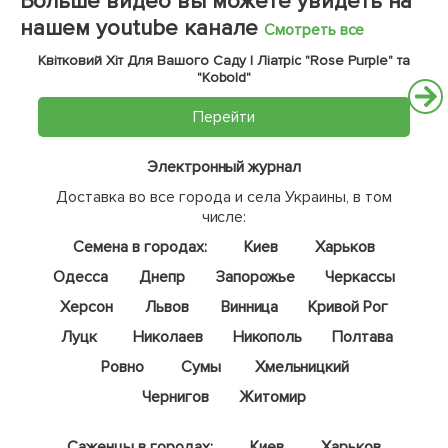
Больше видео вы можете увидеть на
нашем youtube канале
Смотреть все
Квітковий Хіт Для Вашого Саду | Ліатріс "Rose Purple" та
"Kobold"
Перейти
Электронный журнал
Доставка во все города и села Украины, в том
числе:
Семена в городах:
Киев
Харьков
Одесса
Днепр
Запорожье
Черкассы
Херсон
Львов
Винница
Кривой Рог
Луцк
Николаев
Никополь
Полтава
Ровно
Сумы
Хмельницкий
Чернигов
Житомир
Саженцы в городах:
Киев
Харьков