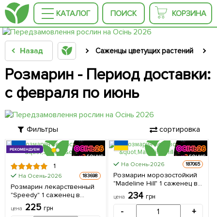
КАТАЛОГ
ПОИСК
КОРЗИНА
Назад
Саженцы цветущих растений
С
Розмарин - Период доставки:
с февраля по июнь
Фильтры
сортировка
РЕКОМЕНДУЕМ
На Осень-2026
187065
1
Розмарин морозостойкий
На Осень-2026
183698
"Madeline Hill" 1 саженец в
Розмарин лекарственный
упаковке
234
"Speedy" 1 саженец в
грн
цена
упаковке
225
грн
цена
-
+