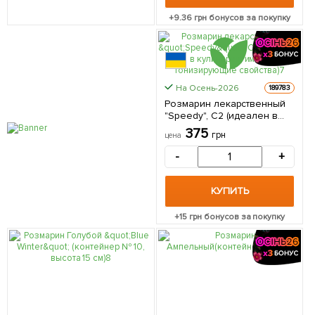
+
9.36
грн бонусов за покупку
На Осень-2026
189783
Розмарин лекарственный
"Speedy", С2 (идеален в
кулинарии, имеет
375
грн
цена
тонизирующие свойства) 1
саженец в упаковке
-
+
КУПИТЬ
+
15
грн бонусов за покупку