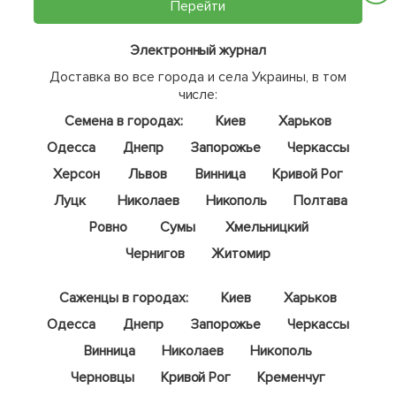
Перейти
Электронный журнал
Доставка во все города и села Украины, в том
числе:
Семена в городах:
Киев
Харьков
Одесса
Днепр
Запорожье
Черкассы
Херсон
Львов
Винница
Кривой Рог
Луцк
Николаев
Никополь
Полтава
Ровно
Сумы
Хмельницкий
Чернигов
Житомир
Саженцы в городах:
Киев
Харьков
Одесса
Днепр
Запорожье
Черкассы
Винница
Николаев
Никополь
Черновцы
Кривой Рог
Кременчуг