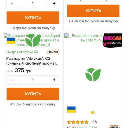
-
+
КУПИТЬ
КУПИТЬ
+
9.36
грн бонусов за покупку
+
9
грн бонусов за покупку
Быстрая отправка
189780
Розмарин "Abraxas", С2
(сильный хвойный аромат и
декоративный вид) 1
375
грн
цена
саженец в упаковке
-
+
КУПИТЬ
+
15
грн бонусов за покупку
43
На Осень-2026
43898