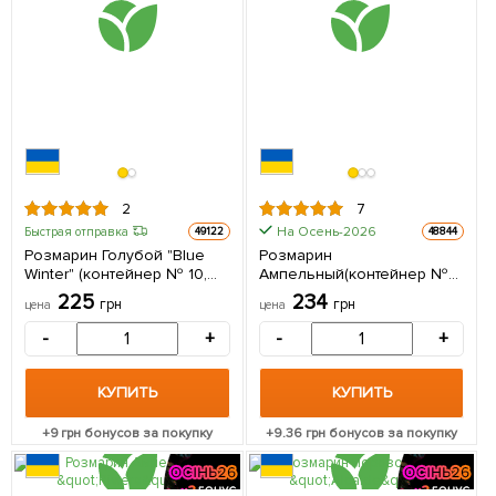
2
7
На Осень-2026
Быстрая отправка
49122
48844
Розмарин Голубой "Blue
Розмарин
Winter" (контейнер № 10,
Ампельный(контейнер №
высота 15 см) 1 шт в
10) 1 шт в упаковке
225
234
грн
грн
цена
цена
упаковке
-
+
-
+
КУПИТЬ
КУПИТЬ
+
9
грн бонусов за покупку
+
9.36
грн бонусов за покупку