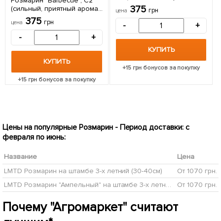
Розмарин "Barbecue", С2
аромат с лёгкими
375
(сильный, приятный аромат,
грн
цена
имбирными нотками) 1
идеальный для гриля) 1
375
саженец в упаковке
грн
цена
-
+
саженец в упаковке
-
+
КУПИТЬ
КУПИТЬ
+
15
грн бонусов за покупку
+
15
грн бонусов за покупку
Цены на популярные Розмарин - Период доставки: с
февраля по июнь:
Название
Цена
LMTD Розмарин на штамбе 3-х летний (30-40см)
От 1070 грн.
LMTD Розмарин "Ампельный" на штамбе 3-х летний (30-40см)
От 1070 грн.
Почему "Агромаркет" считают