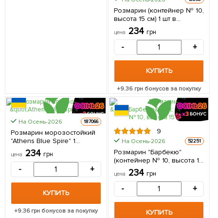
Розмарин (контейнер № 10,
высота 15 см) 1 шт в
упаковке
234
грн
цена
-
+
КУПИТЬ
+
9.36
грн бонусов за покупку
На Осень-2026
187066
9
Розмарин морозостойкий
"Athens Blue Spire" 1
На Осень-2026
52251
саженец в упаковке
234
Розмарин "Барбекю"
грн
цена
(контейнер № 10, высота 15
-
+
см) 1 шт в упаковке
234
грн
цена
-
+
КУПИТЬ
+
9.36
грн бонусов за покупку
КУПИТЬ