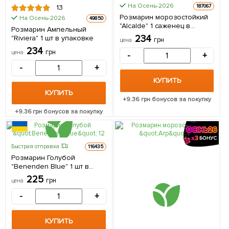
На Осень-2026
187067
13
Розмарин морозостойкий
На Осень-2026
49850
"Alcalde" 1 саженец в
Розмарин Ампельный
упаковке
234
"Riviera" 1 шт в упаковке
грн
цена
234
грн
цена
-
+
-
+
КУПИТЬ
КУПИТЬ
+
9.36
грн бонусов за покупку
+
9.36
грн бонусов за покупку
Быстрая отправка
116435
Розмарин Голубой
"Benenden Blue" 1 шт в
упаковке
225
грн
цена
-
+
КУПИТЬ