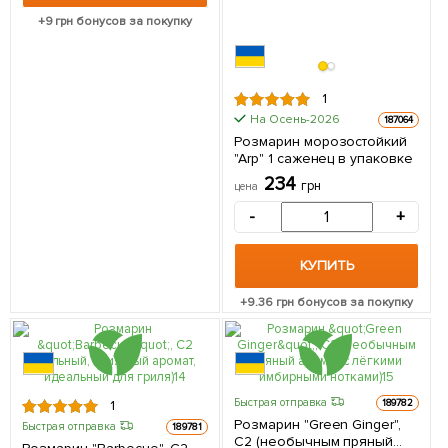
+
9
грн бонусов за покупку
1
На Осень-2026
187064
Розмарин морозостойкий
"Arp" 1 саженец в упаковке
234
грн
цена
-
+
КУПИТЬ
+
9.36
грн бонусов за покупку
Быстрая отправка
189782
1
Розмарин "Green Ginger",
Быстрая отправка
189781
С2 (необычным пряный