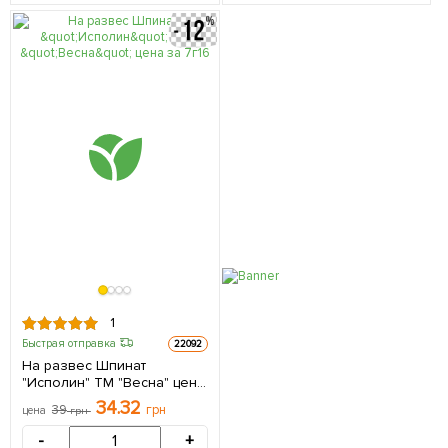
1
Быстрая отправка
22092
На развес Шпинат
"Исполин" ТМ "Весна" цена
за 7г
34.32
39
грн
цена
грн
-
+