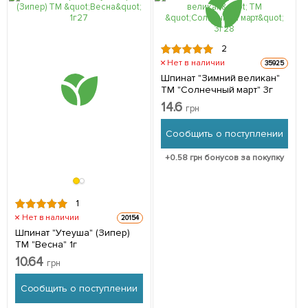
2
Нет в наличии
35925
Шпинат "Зимний великан"
ТМ "Солнечный март" 3г
14.6
грн
Сообщить о поступлении
+
0.58
грн бонусов за покупку
1
Нет в наличии
20154
Шпинат "Утеуша" (Зипер)
ТМ "Весна" 1г
10.64
грн
Сообщить о поступлении