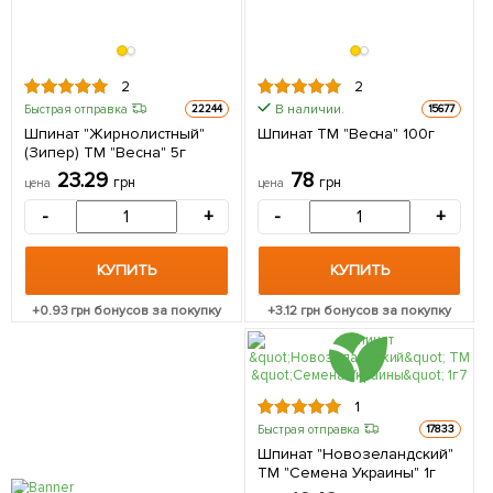
2
2
В наличии.
Быстрая отправка
22244
15677
Шпинат "Жирнолистный"
Шпинат ТМ "Весна" 100г
(Зипер) ТМ "Весна" 5г
23.29
78
грн
грн
цена
цена
-
+
-
+
КУПИТЬ
КУПИТЬ
+
0.93
грн бонусов за покупку
+
3.12
грн бонусов за покупку
1
Быстрая отправка
17833
Шпинат "Новозеландский"
ТМ "Семена Украины" 1г