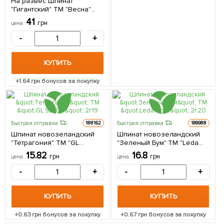
На развес Шпинат
"Гигантский" ТМ "Весна"
цена за 7г
41
грн
цена
-
+
КУПИТЬ
+
1.64
грн бонусов за покупку
Быстрая отправка
Быстрая отправка
188162
189988
Шпинат новозеландский
Шпинат новозеландский
"Тетрагония" ТМ "GL
"Зеленый Бум" ТМ "Leda
SEEDS" 2г
Agro" 2г
15.82
16.8
грн
грн
цена
цена
-
+
-
+
КУПИТЬ
КУПИТЬ
+
0.63
грн бонусов за покупку
+
0.67
грн бонусов за покупку