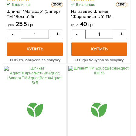
В наличии.
В наличии.
20597
22091
Шпинат "Матадор" (Зипер)
На развес Шпинат
ТМ "Весна" 5г
"Жирнолистный" ТМ
"Весна" цена за 7г
25.5
40
грн
грн
цена
цена
-
+
-
+
КУПИТЬ
КУПИТЬ
+
1.02
грн бонусов за покупку
+
1.6
грн бонусов за покупку