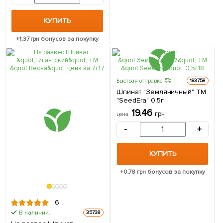
КУПИТЬ
+
1.37
грн бонусов за покупку
Быстрая отправка
183758
Шпинат "Земляничный" ТМ
"SeedEra" 0,5г
19.46
грн
цена
-
+
КУПИТЬ
+
0.78
грн бонусов за покупку
6
В наличии.
35738