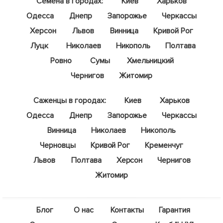
Семена в городах:
Киев
Харьков
Одесса
Днепр
Запорожье
Черкассы
Херсон
Львов
Винница
Кривой Рог
Луцк
Николаев
Никополь
Полтава
Ровно
Сумы
Хмельницкий
Чернигов
Житомир
Саженцы в городах:
Киев
Харьков
Одесса
Днепр
Запорожье
Черкассы
Винница
Николаев
Никополь
Черновцы
Кривой Рог
Кременчуг
Львов
Полтава
Херсон
Чернигов
Житомир
Блог
О нас
Контакты
Гарантия