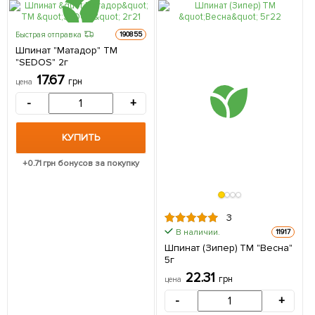
Быстрая отправка
190855
Шпинат "Матадор" ТМ
"SEDOS" 2г
17.67
грн
цена
-
+
КУПИТЬ
+
0.71
грн бонусов за покупку
3
В наличии.
11917
Шпинат (Зипер) ТМ "Весна"
5г
22.31
грн
цена
-
+