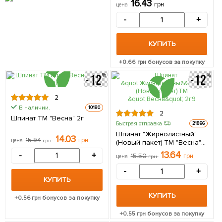
16.43
грн
цена
-
+
КУПИТЬ
+
0.66
грн бонусов за покупку
2
В наличии.
10180
2
Шпинат ТМ "Весна" 2г
Быстрая отправка
21896
Шпинат "Жирнолистный"
14.03
15.94
грн
цена
грн
(Новый пакет) ТМ "Весна"
2г
13.64
-
+
15.50
грн
цена
грн
-
+
КУПИТЬ
КУПИТЬ
+
0.56
грн бонусов за покупку
+
0.55
грн бонусов за покупку