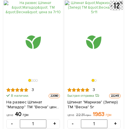
3
3
В наличии.
Быстрая отправка
22090
22245
На развес Шпинат
Шпинат "Маркиза" (Зипер)
"Матадор" ТМ "Весна" цена
ТМ "Весна" 5г
за 7г
40
19.63
грн
22.31
грн
цена
цена
грн
-
+
-
+