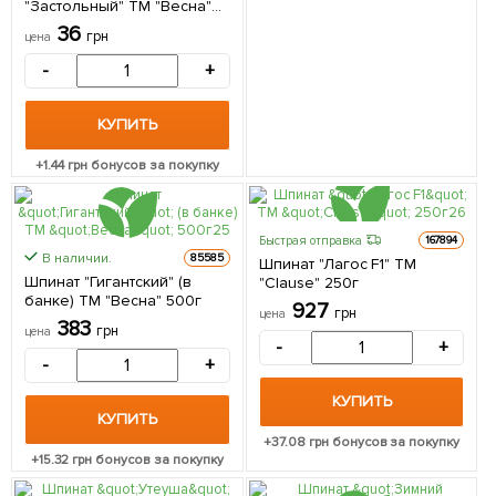
"Застольный" ТМ "Весна"
цена за 7г
36
грн
цена
-
+
КУПИТЬ
+
1.44
грн бонусов за покупку
Быстрая отправка
167894
В наличии.
85585
Шпинат "Лагос F1" ТМ
Шпинат "Гигантский" (в
"Clause" 250г
банке) ТМ "Весна" 500г
927
грн
цена
383
грн
цена
-
+
-
+
КУПИТЬ
КУПИТЬ
+
37.08
грн бонусов за покупку
+
15.32
грн бонусов за покупку