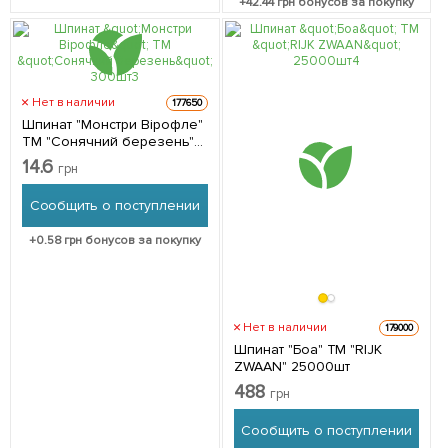
+
42.44
грн бонусов за покупку
Нет в наличии
177650
Шпинат "Монстри Вірофле"
ТМ "Сонячний березень"
300шт
14.6
грн
Сообщить о поступлении
+
0.58
грн бонусов за покупку
Нет в наличии
179000
Шпинат "Боа" ТМ "RIJK
ZWAAN" 25000шт
488
грн
Сообщить о поступлении