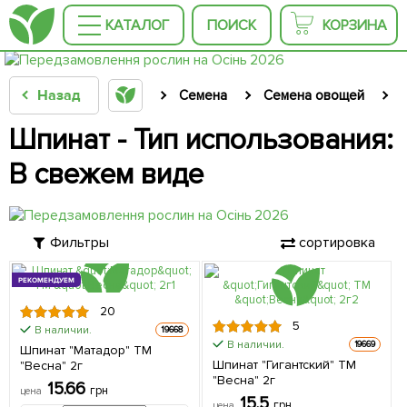
КАТАЛОГ
ПОИСК
КОРЗИНА
Назад
Семена
Семена овощей
Шпинат - Тип использования:
В свежем виде
Фильтры
сортировка
РЕКОМЕНДУЕМ
20
5
В наличии.
19668
В наличии.
19669
Шпинат "Матадор" ТМ
Шпинат "Гигантский" ТМ
"Весна" 2г
"Весна" 2г
15.66
грн
цена
15.5
грн
цена