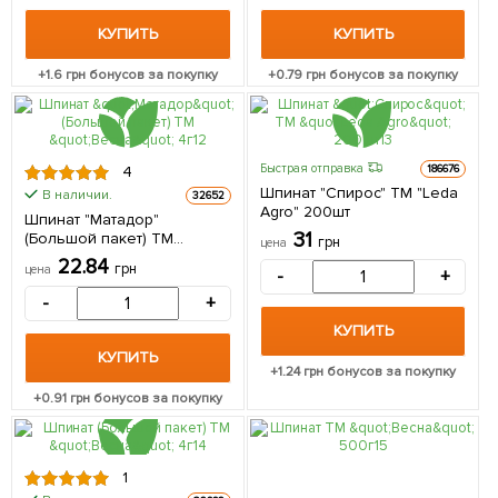
КУПИТЬ
КУПИТЬ
+
1.6
грн бонусов за покупку
+
0.79
грн бонусов за покупку
Быстрая отправка
186676
4
Шпинат "Спирос" ТМ "Leda
В наличии.
32652
Agro" 200шт
Шпинат "Матадор"
31
(Большой пакет) ТМ
грн
цена
"Весна" 4г
22.84
грн
цена
-
+
-
+
КУПИТЬ
КУПИТЬ
+
1.24
грн бонусов за покупку
+
0.91
грн бонусов за покупку
1