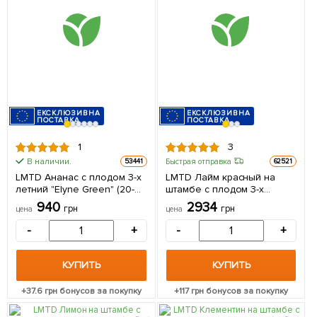
ЕКСКЛЮЗИВНА
ЕКСКЛЮЗИВНА
ПОСТАВКА
ПОСТАВКА
1
3
В наличии.
Быстрая отправка
53441
62521
LMTD Ананас с плодом 3-х
LMTD Лайм красный на
летний "Elyne Green" (20-
штамбе с плодом 3-х
40см) из Нидерландов 1
летний "Limetta Rossa" (25-
940
2934
грн
грн
цена
цена
саженец в упаковке
45см) из Нидерландов 1
саженец в упаковке
-
+
-
+
КУПИТЬ
КУПИТЬ
+
37.6
грн бонусов за покупку
+
117
грн бонусов за покупку