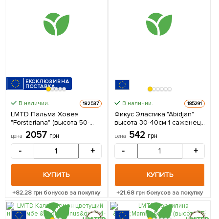
ЕКСКЛЮЗИВНА
ПОСТАВКА
В наличии.
В наличии.
182537
185291
LMTD Пальма Ховея
Фикус Эластика "Abidjan"
"Forsteriana" (высота 50-
высота 30-40см 1 саженец
70см) 1 саженец в
в упаковке (комнатный)
2057
542
грн
грн
цена
цена
упаковке (комнатный)
Нидерланды
Нидерланды
-
+
-
+
КУПИТЬ
КУПИТЬ
+
82.28
грн бонусов за покупку
+
21.68
грн бонусов за покупку