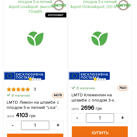
КРУПНОМЕР
ЕКСКЛЮЗИВНА
ЕКСКЛЮЗИВНА
ПОСТАВКА
ПОСТАВКА
В наличии.
71920
3
LMTD Клементин на
В наличии.
64379
штамбе с плодом 3-х
LMTD Лимон на штамбе с
летний "Oriana" (30-60см)
2696
плодом 5-и летний "Lisa"
грн
цена
из Нидерландов 1 саженец
(высота 50-70см) из
4103
в упаковке (комнатный)
грн
цена
-
+
Нидерландов 1 саженец в
упаковке (комнатный)
-
+
КУПИТЬ