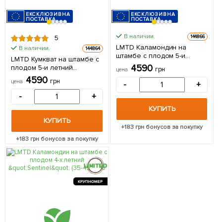
ЕКСКЛЮЗИВНА
ЕКСКЛЮЗИВНА
ПОСТАВКА
ПОСТАВКА
В наличии.
144866
5
LMTD Каламондин на
В наличии.
144864
штамбе с плодом 5-и
LMTD Кумкват на штамбе с
летний "Citrofortunella
4590
плодом 5-и летний
грн
цена
microcarpa"
"Fortunella" (45-65см) из
4590
(кумкват+мандарин) высота
грн
цена
-
+
Нидерландов 1 саженец в
50-70см из Нидерландов 1
упаковке
-
+
саженец в упаковке
(комнатный)
КУПИТЬ
КУПИТЬ
+
183
грн бонусов за покупку
+
183
грн бонусов за покупку
КРУПНОМЕР