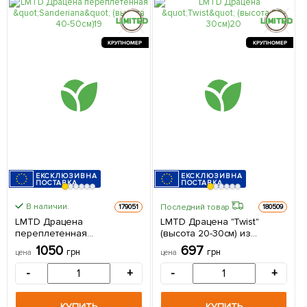
КРУПНОМЕР
КРУПНОМЕР
ЕКСКЛЮЗИВНА
ЕКСКЛЮЗИВНА
ПОСТАВКА
ПОСТАВКА
В наличии.
Последний товар
179051
180509
LMTD Драцена
LMTD Драцена "Twist"
переплетенная
(высота 20-30см) из
"Sanderiana" (высота 40-
Нидерландов 1 саженец в
1050
697
грн
грн
цена
цена
50см) из Нидерландов 1
упаковке (комнатный)
саженец в упаковке
-
+
-
+
(комнатный)
КУПИТЬ
КУПИТЬ