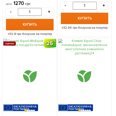
45см из Нидерландов 1
1270
грн
цена
-
+
саженец в упаковке
-
+
КУПИТЬ
КУПИТЬ
+
32.96
грн бонусов за покупку
+
50.8
грн бонусов за покупку
25
УЦЕНКА!
ЕКСКЛЮЗИВНА
ЕКСКЛЮЗИВНА
ПОСТАВКА
ПОСТАВКА