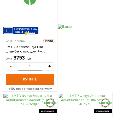
ЕКСКЛЮЗИВНА
ПОСТАВКА
В наличии.
152960
LMTD Каламондин на
штамбе с плодом 4-х
летний "Sentinel" (35-45см)
3753
грн
цена
из Нидерландов 1 саженец
в упаковке (комнатный)
-
+
КУПИТЬ
+
150
грн бонусов за покупку
КРУПНОМЕР
КРУПНОМЕР