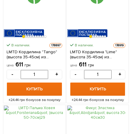
ЕКСКЛЮЗИВНА
ЕКСКЛЮЗИВНА
ПОСТАВКА
ПОСТАВКА
В наличии.
В наличии.
178897
178919
LMTD Кордилина "Tango"
LMTD Кордилина "Lime"
(высота 35-45см) из
(высота 35-45см) из
Нидерландов 1 саженец в
Нидерландов 1 саженец в
611
611
грн
грн
цена
цена
упаковке (комнатный)
упаковке (комнатный)
-
+
-
+
КУПИТЬ
КУПИТЬ
+
24.44
грн бонусов за покупку
+
24.44
грн бонусов за покупку