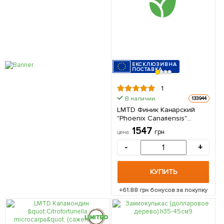
ЕКСКЛЮЗИВНА
ПОСТАВКА
1
В наличии.
133944
LMTD Финик Канарский
"Phoenix Canariensis"
(высота 40-60см) из
1547
грн
цена
Нидерландов 1 саженец в
упаковке
-
+
КУПИТЬ
+
61.88
грн бонусов за покупку