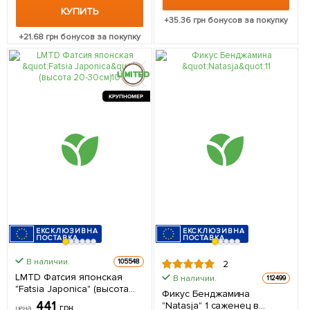
КУПИТЬ
+
35.36
грн бонусов за покупку
+
21.68
грн бонусов за покупку
КРУПНОМЕР
ЕКСКЛЮЗИВНА
ЕКСКЛЮЗИВНА
ПОСТАВКА
ПОСТАВКА
В наличии.
105548
2
LMTD Фатсия японская
В наличии.
112499
"Fatsia Japonica" (высота
Фикус Бенджамина
20-30см) из Нидерландов 1
441
"Natasja" 1 саженец в
грн
цена