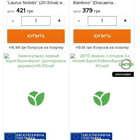
"Laurus Nobilis" (20-30см) из
Bamboo" (Dracaena
Нидерландов 1 саженец в
Sanderiana) 1 саженец в
421
379
грн
грн
цена
цена
упаковке (комнатный)
упаковке (комнатный)
Нидерланды
-
+
-
+
КУПИТЬ
КУПИТЬ
+
16.84
грн бонусов за покупку
+
15.16
грн бонусов за покупку
КРУПНОМЕР
ЕКСКЛЮЗИВНА
ЕКСКЛЮЗИВНА
ПОСТАВКА
ПОСТАВКА