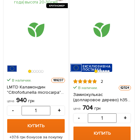
КРУПНОМЕР
ЕКСКЛЮЗИВНА
ПОСТАВКА
В наличии.
189237
2
LMTD Каламондин
В наличии.
62524
"Citrofortunella microcarpa"
Замиокулькас
(саженец 2 года) высота
940
(долларовое дерево) h35-
грн
цена
20-30см из Нидерландов 1
45см 1 саженец в упаковке
704
саженец в упаковке
грн
цена
-
+
(комнатный) Нидерланды
(комнатный)
-
+
КУПИТЬ
КУПИТЬ
+
37.6
грн бонусов за покупку