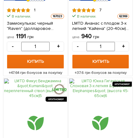
1
7
В наличии.
В наличии.
167023
62369
Замиокулькас черный
LMTD Ананас с плодом 3-х
"Raven" (долларовое
летний "Кайена" (20-40см)
дерево) h45-55см 1
из Нидерландов 1 саженец
1191
940
грн
грн
цена
цена
саженец в упаковке
в упаковке
(комнатный) Нидерланды
-
+
-
+
КУПИТЬ
КУПИТЬ
+
47.64
грн бонусов за покупку
+
37.6
грн бонусов за покупку
КРУПНОМЕР
КРУПНОМЕР