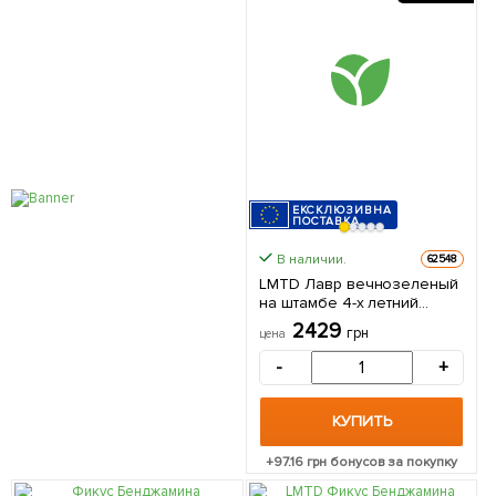
ЕКСКЛЮЗИВНА
ПОСТАВКА
В наличии.
62548
LMTD Лавр вечнозеленый
на штамбе 4-х летний
"Laurus nobilis" (65-75см) из
2429
грн
цена
Нидерландов 1 саженец в
упаковке
-
+
КУПИТЬ
+
97.16
грн бонусов за покупку