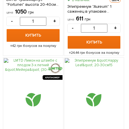
В наличии.
50374
"Fortunei" высота 20-40см
Эпипремнум "Aureum" 1
из Нидерландов 1 саженец
1050
саженец в упаковке
грн
цена
в упаковке (комнатный)
(комнатный) Нидерланды
611
грн
цена
-
+
-
+
КУПИТЬ
КУПИТЬ
+
42
грн бонусов за покупку
+
24.44
грн бонусов за покупку
КРУПНОМЕР