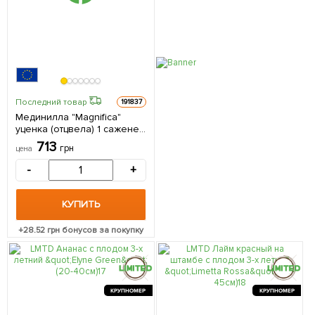
Последний товар
191837
Мединилла "Magnifica"
уценка (отцвела) 1 саженец
в упаковке (комнатный)
713
грн
цена
Нидерланды
-
+
КУПИТЬ
+
28.52
грн бонусов за покупку
КРУПНОМЕР
КРУПНОМЕР