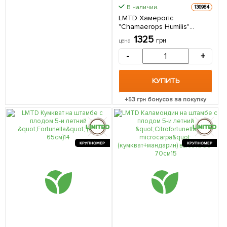
В наличии.
136984
LMTD Хамеропс
"Chamaerops Humilis"
пальма карликовая
1325
грн
цена
Нидерланды (высота 40-
70см) из Нидерландов 1
-
+
саженец в упаковке
(комнатный)
КУПИТЬ
+
53
грн бонусов за покупку
КРУПНОМЕР
КРУПНОМЕР