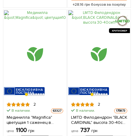
+
28.16
грн бонусов за покупку
КРУПНОМЕР
ЕКСКЛЮЗИВНА
ЕКСКЛЮЗИВНА
ПОСТАВКА
ПОСТАВКА
2
2
В наличии.
В наличии.
63327
175873
Мединилла "Magnifica"
LMTD Филодендрон "BLACK
цветущая 1 саженец в
CARDINAL" высота 30-40см
упаковке (комнатный)
из Нидерландов 1 саженец
1100
737
грн
грн
цена
цена
Нидерланды
в упаковке (комнатный)