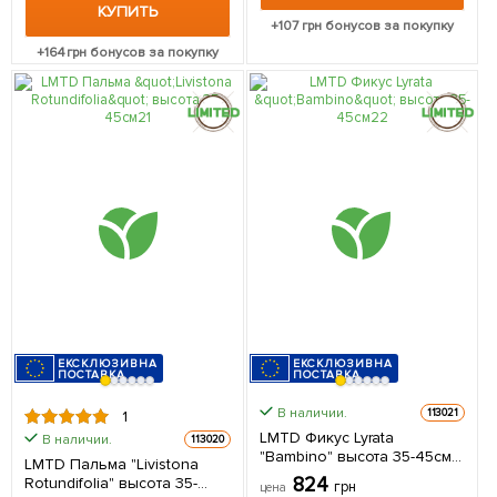
КУПИТЬ
+
107
грн бонусов за покупку
+
164
грн бонусов за покупку
ЕКСКЛЮЗИВНА
ЕКСКЛЮЗИВНА
ПОСТАВКА
ПОСТАВКА
В наличии.
113021
1
LMTD Фикус Lyrata
В наличии.
113020
"Bambino" высота 35-45см
LMTD Пальма "Livistona
из Нидерландов 1 саженец
824
Rotundifolia" высота 35-
грн
цена
в упаковке