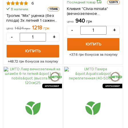
Последний товар
122873
6
Кливия "Clivia miniata"
В наличии.
115446
(вечнозеленое
Тропик "Mix" уценка (без
многолетнее комнатное
940
плода) 3х летний 1 саженец
грн
цена
растение) 1 саженец в
в упаковке
1218
упаковке (комнатный)
1 624
грн
цена
грн
-
+
Нидерланды
-
+
КУПИТЬ
КУПИТЬ
+
37.6
грн бонусов за покупку
+
48.72
грн бонусов за покупку
КРУПНОМЕР
КРУПНОМЕР