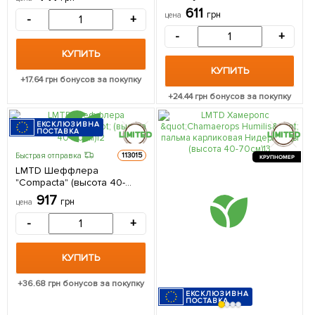
саженец в упаковке
упаковке (комнатный)
611
грн
цена
-
+
Нидерланды
-
+
КУПИТЬ
КУПИТЬ
+
17.64
грн бонусов за покупку
+
24.44
грн бонусов за покупку
ЕКСКЛЮЗИВНА
ПОСТАВКА
Быстрая отправка
113015
КРУПНОМЕР
LMTD Шеффлера
"Compacta" (высота 40-
60см) из Нидерландов 1
917
грн
цена
саженец в упаковке
-
+
КУПИТЬ
+
36.68
грн бонусов за покупку
ЕКСКЛЮЗИВНА
ПОСТАВКА