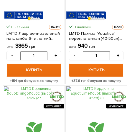
ЕКСКЛЮЗИВНА
ЕКСКЛЮЗИВНА
ПОСТАВКА
ПОСТАВКА
В наличии.
В наличии.
152441
167941
LMTD Лавр вечнозеленый
LMTD Пахира "Aquatica"
на штамбе 6-ти летний
переплетенная (40-50см)
"Laurus nobilis" (высота 80-
из Нидерландов 1 саженец
3865
940
грн
грн
цена
цена
120см) из Нидерландов 1
в упаковке (комнатный)
саженец в упаковке
-
+
-
+
КУПИТЬ
КУПИТЬ
+
154
грн бонусов за покупку
+
37.6
грн бонусов за покупку
КРУПНОМЕР
КРУПНОМЕР