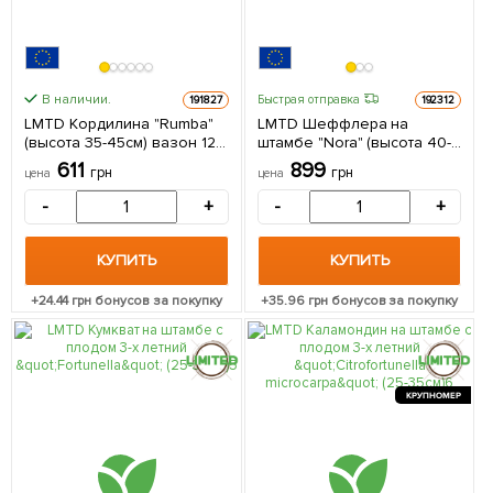
В наличии.
Быстрая отправка
191827
192312
LMTD Кордилина "Rumba"
LMTD Шеффлера на
(высота 35-45см) вазон 12
штамбе "Nora" (высота 40-
из Нидерландов 1 саженец
60см) из Нидерландов 1
611
899
грн
грн
цена
цена
в упаковке (комнатный)
саженец в упаковке
(комнатный)
-
+
-
+
КУПИТЬ
КУПИТЬ
+
24.44
грн бонусов за покупку
+
35.96
грн бонусов за покупку
КРУПНОМЕР