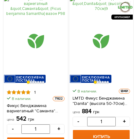
КРУПНОМЕР
ЕКСКЛЮЗИВНА
ЕКСКЛЮЗИВНА
ПОСТАВКА
ПОСТАВКА
В наличии.
93491
1
LMTD Фикус Бенджамина
В наличии.
71922
"Danita" (высота 50-70см)
Фикус Бенджамина
из Нидерландов 1 саженец
884
вариегатный "Саманта"
грн
цена
в упаковке (комнатный)
(Ficus benjamina Samantha)
542
грн
цена
-
+
вазон Р9 1 саженец в
упаковке (комнатный)
-
+
Нидерланды
КУПИТЬ