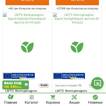
+
42
грн бонусов за покупку
+
27.88
грн бонусов за покупку
Фейсбук
Телеграм
Вайбер
Інстаграм
Онлайн чат
ЕКСКЛЮЗИВНА
ЕКСКЛЮЗИВНА
ПОСТАВКА
ПОСТАВКА
ВАШ КОД
В наличии.
Быстрая отправка
182692
182693
НА 450
грн
LMTD Филодендрон
LMTD Филодендрон
"Imperial Green" высота 30-
"Sunlight" высота 30-40см 1
40см 1 саженец в упаковке
саженец в упаковке
737
737
грн
грн
цена
цена
Главная
Каталог
Корзина
Акции
Новинки
(комнатный) Нидерланды
(комнатный) Нидерланды