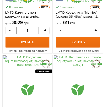
В наличии.
В наличии.
191823
191825
КРУПНОМЕР
КРУПНОМЕР
LMTD Каллистемон
LMTD Кордилина "Mambo"
цветущий на штамбе
(высота 35-45см) вазон 12
"Citrinus" 4-х летний (высота
из Нидерландов 1 саженец
3529
611
грн
грн
цена
цена
120-140см) из Нидерландов
в упаковке (комнатный)
1 саженец в упаковке
-
+
-
+
(комнатный)
КУПИТЬ
КУПИТЬ
+
141
грн бонусов за покупку
+
24.44
грн бонусов за покупку
КРУПНОМЕР