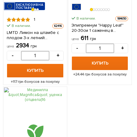
ЕКСКЛЮЗИВНА
ПОСТАВКА
В наличии.
184650
1
Эпипремнум "Happy Leaf"
В наличии.
62416
20-30см 1 саженец в
LMTD Лимон на штамбе с
упаковке (комнатный)
611
плодом 3-х летний
грн
цена
Нидерланды
"Мейера" (30-40см) из
2934
грн
цена
-
+
Нидерландов 1 саженец в
упаковке
-
+
КУПИТЬ
КУПИТЬ
+
24.44
грн бонусов за покупку
+
117
грн бонусов за покупку