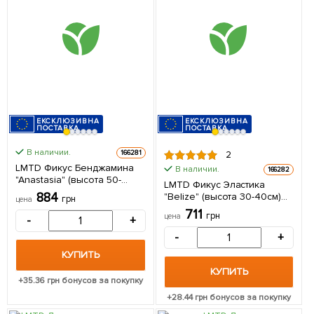
ЕКСКЛЮЗИВНА
ЕКСКЛЮЗИВНА
ПОСТАВКА
ПОСТАВКА
В наличии.
166281
2
LMTD Фикус Бенджамина
В наличии.
166282
"Anastasia" (высота 50-
LMTD Фикус Эластика
70см) из Нидерландов 1
884
"Belize" (высота 30-40см)
грн
цена
саженец в упаковке
из Нидерландов 1 саженец
711
(комнатный)
грн
цена
-
+
в упаковке (комнатный)
-
+
КУПИТЬ
КУПИТЬ
+
35.36
грн бонусов за покупку
+
28.44
грн бонусов за покупку