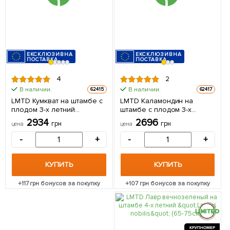
ЕКСКЛЮЗИВНА
ЕКСКЛЮЗИВНА
ПОСТАВКА
ПОСТАВКА
4
2
В наличии.
В наличии.
62415
62417
LMTD Кумкват на штамбе с
LMTD Каламондин на
плодом 3-х летний
штамбе с плодом 3-х
"Fortunella" (25-35см) из
летний "Citrofortunella
2934
2696
грн
грн
цена
цена
Нидерландов 1 саженец в
microcarpa" (25-35см) из
упаковке
Нидерландов 1 саженец в
-
+
-
+
упаковке
КУПИТЬ
КУПИТЬ
+
117
грн бонусов за покупку
+
107
грн бонусов за покупку
КРУПНОМЕР