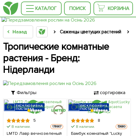
КАТАЛОГ
ПОИСК
КОРЗИНА
Назад
Саженцы цветущих растений
С
Тропические комнатные
растения - Бренд:
Нідерланди
Фильтры
сортировка
ЕКСКЛЮЗИВНА
ЕКСКЛЮЗИВНА
ПОСТАВКА
ПОСТАВКА
5
8
КРУПНОМЕР
В наличии.
В наличии.
178907
50680
LMTD Лавр вечнозеленый
Бамбук комнатный "Lucky