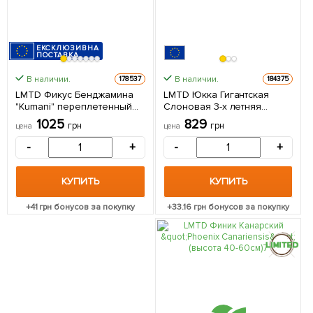
ЕКСКЛЮЗИВНА
ПОСТАВКА
В наличии.
В наличии.
178537
184375
LMTD Фикус Бенджамина
LMTD Юкка Гигантская
"Kumani" переплетенный
Слоновая 3-х летняя
ствол (высота 35-45см) из
"Yucca Elephanipes" (высота
1025
829
грн
грн
цена
цена
Нидерландов 1 саженец в
45-65см) 1 саженец в
упаковке (комнатный)
упаковке (комнатный)
-
+
-
+
Нидерланды
КУПИТЬ
КУПИТЬ
+
41
грн бонусов за покупку
+
33.16
грн бонусов за покупку