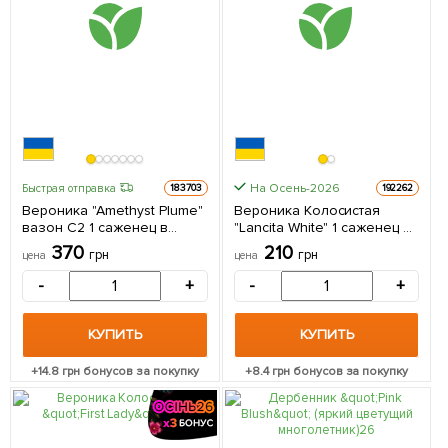
На Осень-2026
Быстрая отправка
183703
192262
Вероника "Amethyst Plume"
Вероника Колосистая
вазон С2 1 саженец в
"Lancita White" 1 саженец в
упаковке
упаковке
370
210
грн
грн
цена
цена
-
+
-
+
КУПИТЬ
КУПИТЬ
+
14.8
грн бонусов за покупку
+
8.4
грн бонусов за покупку