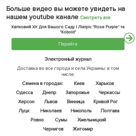
Больше видео вы можете увидеть на
нашем youtube канале
Смотреть все
Квітковий Хіт Для Вашого Саду | Ліатріс "Rose Purple" та
"Kobold"
Перейти
Электронный журнал
Доставка во все города и села Украины, в том
числе:
Семена в городах:
Киев
Харьков
Одесса
Днепр
Запорожье
Черкассы
Херсон
Львов
Винница
Кривой Рог
Луцк
Николаев
Никополь
Полтава
Ровно
Сумы
Хмельницкий
Чернигов
Житомир