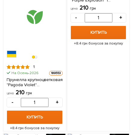
"Purple Explosion" 1
саженец в упаковке
210
грн
цена
-
+
КУПИТЬ
+
8.4
грн бонусов за покупку
1
На Осень-2026
189553
Прунелла крупноцветковая
"Pagoda Violet"
(Черноголовка
210
грн
цена
морозостойкая) 1 саженец
в упаковке
-
+
КУПИТЬ
+
8.4
грн бонусов за покупку