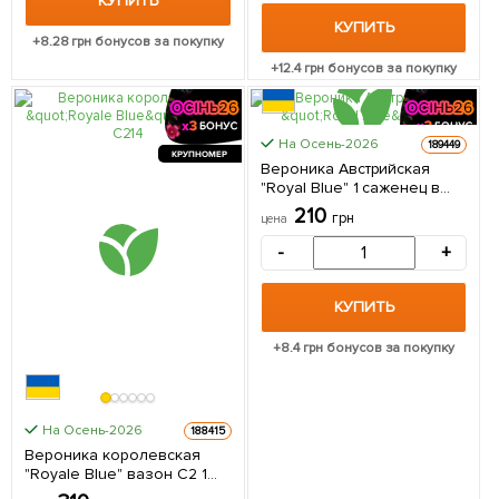
КУПИТЬ
КУПИТЬ
+
8.28
грн бонусов за покупку
+
12.4
грн бонусов за покупку
На Осень-2026
189449
КРУПНОМЕР
Вероника Австрийская
"Royal Blue" 1 саженец в
упаковке
210
грн
цена
-
+
КУПИТЬ
+
8.4
грн бонусов за покупку
На Осень-2026
188415
Вероника королевская
"Royale Blue" вазон С2 1
саженец в упаковке