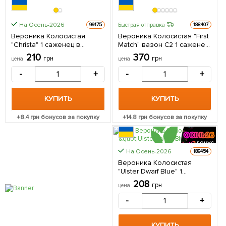
На Осень-2026
Быстрая отправка
99175
188407
Вероника Колосистая
Вероника Колосистая "First
"Christa" 1 саженец в
Match" вазон С2 1 саженец
упаковке
в упаковке
210
370
грн
грн
цена
цена
-
+
-
+
КУПИТЬ
КУПИТЬ
+
8.4
грн бонусов за покупку
+
14.8
грн бонусов за покупку
На Осень-2026
189454
Вероника Колосистая
"Ulster Dwarf Blue" 1
саженец в упаковке
208
грн
цена
-
+
КУПИТЬ