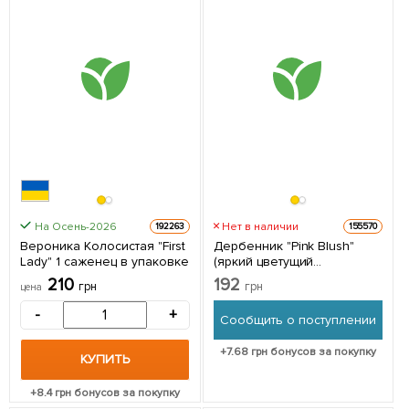
На Осень-2026
Нет в наличии
192263
155570
Вероника Колосистая "First
Дербенник "Pink Blush"
Lady" 1 саженец в упаковке
(яркий цветущий
многолетник) (Корневище)
210
192
грн
грн
цена
1 саженец в упаковке
-
+
Сообщить о поступлении
+
7.68
грн бонусов за покупку
КУПИТЬ
+
8.4
грн бонусов за покупку