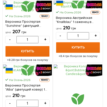
На Осень-2026
189451
На Осень-2026
186431
Вероника Австрийская
Вероника Простертая
"Knallblau" 1 саженец в
"Sunshine" (цветущий
упаковке
210
грн
цена
ковер) 1 саженец в
207
грн
цена
упаковке
-
+
-
+
КУПИТЬ
КУПИТЬ
+
8.4
грн бонусов за покупку
+
8.28
грн бонусов за покупку
На Осень-2026
189457
Вероника Простертая
"Alba" (цветущий ковер) 1
саженец в упаковке
210
грн
цена
-
+