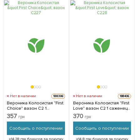
Нет в наличии
Нет в наличии
188399
188406
Вероника Колосистая "First
Вероника Колосистая "First
Choice" вазон С2 1
Love" вазон С2 1 саженец
саженец в упаковке
в упаковке
357
370
грн
грн
Сообщить о поступлении
Сообщить о поступлении
+
14.28
грн бонусов за покупку
+
14.8
грн бонусов за покупку