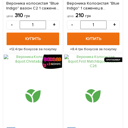
Вероника колосистая "Blue
Вероника Колосистая "Blue
Indigo" вазон С2 1 саженец
Indigo" 1 саженец в
в упаковке
упаковке
310
210
грн
грн
цена
цена
-
+
-
+
КУПИТЬ
КУПИТЬ
+
12.4
грн бонусов за покупку
+
8.4
грн бонусов за покупку
КРУПНОМЕР