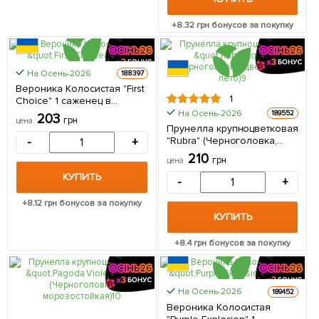
+
8.32
грн бонусов за покупку
На Осень-2026
188397
Вероника Колосистая "First
1
Choice" 1 саженец в
упаковке
На Осень-2026
189552
203
грн
цена
Прунелла крупноцветковая
"Rubra" (Черноголовка,
-
+
цветет все лето) 1 саженец
210
грн
цена
в упаковке
КУПИТЬ
-
+
+
8.12
грн бонусов за покупку
КУПИТЬ
+
8.4
грн бонусов за покупку
На Осень-2026
189452
Вероника Колосистая