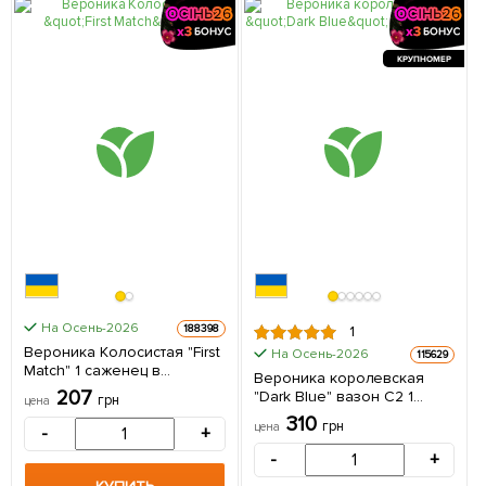
КРУПНОМЕР
На Осень-2026
188398
1
Вероника Колосистая "First
На Осень-2026
115629
Match" 1 саженец в
Вероника королевская
упаковке
207
"Dark Blue" вазон С2 1
грн
цена
саженец в упаковке
310
грн
цена
-
+
-
+