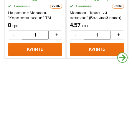
В наличии.
В наличии.
22202
35563
На развес Морковь
Морковь "Красный
"Королева осени" ТМ
великан" (Большой пакет)
"Весна" цена за 10г
ТМ "Весна" 4г
8
4.57
грн
грн
-
+
-
+
КУПИТЬ
КУПИТЬ