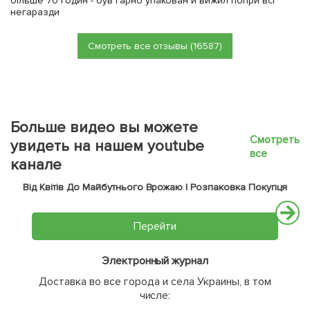
більше 70 годин - був гарно упакован и вижил попри всі
негаразди
Смотреть все отзывы (16587)
Больше видео вы можете
Смотреть
увидеть на нашем youtube
все
канале
Від Квітів До Майбутнього Врожаю | Розпаковка Покупця
Перейти
Электронный журнал
Доставка во все города и села Украины, в том
числе: