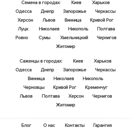
Семена в городах:
Киев
Харьков
Одесса
Днепр
Запорожье
Черкассы
Херсон
Львов
Винница
Кривой Рог
Луцк
Николаев
Никополь
Полтава
Ровно
Сумы
Хмельницкий
Чернигов
Житомир
Саженцы в городах:
Киев
Харьков
Одесса
Днепр
Запорожье
Черкассы
Винница
Николаев
Никополь
Черновцы
Кривой Рог
Кременчуг
Львов
Полтава
Херсон
Чернигов
Житомир
Блог
О нас
Контакты
Гарантия