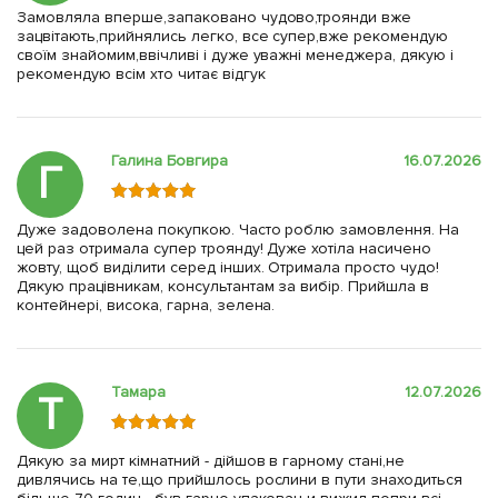
Замовляла вперше,запаковано чудово,троянди вже
зацвітають,прийнялись легко, все супер,вже рекомендую
своїм знайомим,ввічливі і дуже уважні менеджера, дякую і
рекомендую всім хто читає відгук
Галина Бовгира
16.07.2026
Г
Дуже задоволена покупкою. Часто роблю замовлення. На
цей раз отримала супер троянду! Дуже хотіла насичено
жовту, щоб виділити серед інших. Отримала просто чудо!
Дякую працівникам, консультантам за вибір. Прийшла в
контейнері, висока, гарна, зелена.
Тамара
12.07.2026
Т
Дякую за мирт кімнатний - дійшов в гарному стані,не
дивлячись на те,що прийшлось рослини в пути знаходиться