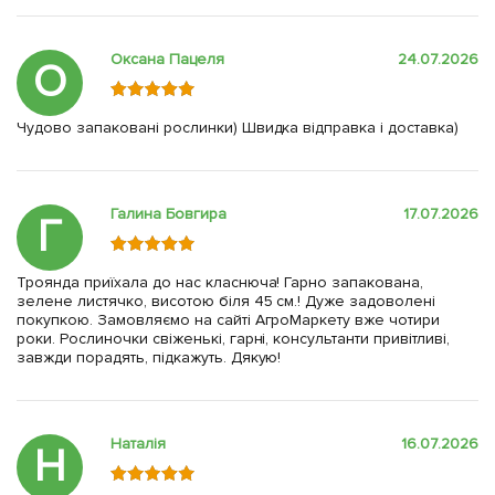
Оксана Пацеля
24.07.2026
О
Чудово запаковані рослинки) Швидка відправка і доставка)
Галина Бовгира
17.07.2026
Г
Троянда приїхала до нас класнюча! Гарно запакована,
зелене листячко, висотою біля 45 см.! Дуже задоволені
покупкою. Замовляємо на сайті АгроМаркету вже чотири
роки. Рослиночки свіженькі, гарні, консультанти привітливі,
завжди порадять, підкажуть. Дякую!
Наталія
16.07.2026
Н