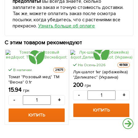
предоплаты!
Вы всегда знаете, сколько
заплатите за заказ и точную стоимость доставки.
Так же, можете оплатить заказ после осмотра
посылки, когда убедитесь, что с растениями все
прекрасно.
Узнать больше об оплате
С этим товаром рекомендуют
На Осень-2026
48568
В наличии.
21675
Лук-шалот 1кг (арбажейка)
Томат "Розовый мед" ТМ
"Деликатес" (Украина)
"Весна" 0.1г
200
грн
15.94
грн
-
+
-
+
КУПИТЬ
КУПИТЬ