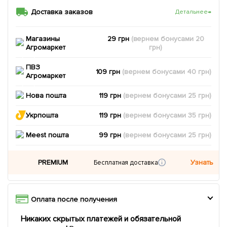
Доставка заказов
Детальнее
→
Магазины
29 грн
(вернем
бонусами
20
Агромаркет
грн)
ПВЗ
109 грн
(вернем
бонусами
40
грн)
Агромаркет
Нова пошта
119 грн
(вернем
бонусами
25
грн)
Укрпошта
119 грн
(вернем
бонусами
35
грн)
Meest пошта
99 грн
(вернем
бонусами
25
грн)
PREMIUM
Узнать
Бесплатная доставка
Оплата после получения
Никаких скрытых платежей и обязательной