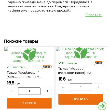
одмінно приведе мене до перемоги. Порадилася з
мамою та замовила насіння. Бандероль отримала,
насіння вже посадили, чикаю врожай...
Ответить
Похожие товары
В наличии.
32817
В наличии.
32829
Тыква "Медовая"
Тыква "Арабатская"
(Большой пакет) ТМ
(Большой пакет) ТМ
"Весна" 4г
18.6
грн
"Весна" 4г
16.6
грн
-
+
-
+
КУПИТЬ
КУПИТЬ