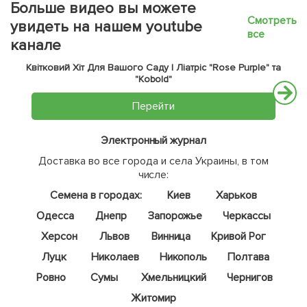
Больше видео вы можете
Смотреть
увидеть на нашем youtube
все
канале
Квітковий Хіт Для Вашого Саду | Ліатріс "Rose Purple" та
"Kobold"
Перейти
Электронный журнал
Доставка во все города и села Украины, в том
числе:
Семена в городах:
Киев
Харьков
Одесса
Днепр
Запорожье
Черкассы
Херсон
Львов
Винница
Кривой Рог
Луцк
Николаев
Никополь
Полтава
Ровно
Сумы
Хмельницкий
Чернигов
Житомир