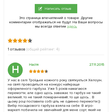
Написать отзыв
Это страница впечатлений о товаре. Другие
комментарии отображаться не будут. На Ваши вопросы
мы всегда ответим
здесь
1 отзывов
(общий рейтинг: 4)
Настя
27.11.2015
Н
У нас в селі Троїцьке кожного року святкується Хелоуін,
на святі проводиться на конкурс найкраще
оформленого гарбуза. Уже 5 років намагаюся
перемогти, але одно щось заважає: то гарбуз не такий
великий, то не такий помаранчевий, то ще щось... В
цьому році поставила собі ціль не одмінно перемогти:))
Вибір посадкового гарбуза взяла на себе. В агро-
маркеті побачила не звичайний для мене сорт, який не