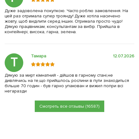
Дуже задоволена покупкою. Часто роблю замовлення. На
цей раз отримала супер троянду! Дуже хотіла насичено
жовту, щоб виділити серед інших. Отримала просто чудо!
Дякую працівникам, консультантам за вибір. Прийшла в
контейнері, висока, гарна, зелена.
Тамара
12.07.2026
Т
Дякую за мирт кімнатний - дійшов в гарному стані,не
дивлячись на те,що прийшлось рослини в пути знаходиться
більше 70 годин - був гарно упакован и вижил попри всі
негаразди
Смотреть все отзывы (16587)