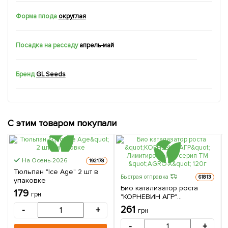
Форма плода
округлая
Посадка на рассаду
апрель-май
Бренд
GL Seeds
С этим товаром покупали
На Осень-2026
192178
Тюльпан "Ice Age" 2 шт в
Быстрая отправка
61813
упаковке
Био катализатор роста
179
грн
"КОРНЕВИН АГР"
Лимитированная серия ТМ
261
-
+
грн
"AGRO-X" 120г
-
+