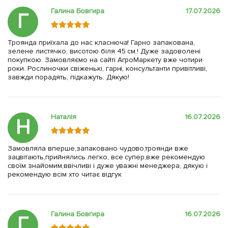
Галина Бовгира
17.07.2026
Г
Троянда приїхала до нас класнюча! Гарно запакована,
зелене листячко, висотою біля 45 см.! Дуже задоволені
покупкою. Замовляємо на сайті АгроМаркету вже чотири
роки. Рослиночки свіженькі, гарні, консультанти привітливі,
завжди порадять, підкажуть. Дякую!
Наталія
16.07.2026
Н
Замовляла вперше,запаковано чудово,троянди вже
зацвітають,прийнялись легко, все супер,вже рекомендую
своїм знайомим,ввічливі і дуже уважні менеджера, дякую і
рекомендую всім хто читає відгук
Галина Бовгира
16.07.2026
Г