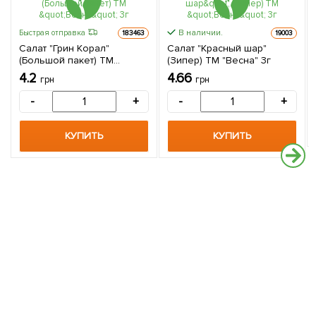
В наличии.
Быстрая отправка
183463
19003
Салат "Грин Корал"
Салат "Красный шар"
(Большой пакет) ТМ
(Зипер) ТМ "Весна" 3г
"Весна" 3г
4.2
4.66
грн
грн
-
+
-
+
КУПИТЬ
КУПИТЬ