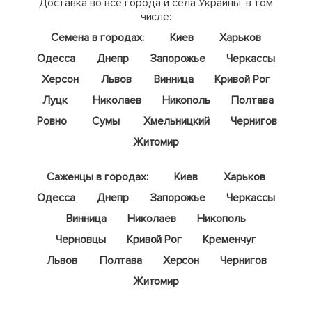
Доставка во все города и села Украины, в том
числе:
Семена в городах:
Киев
Харьков
Одесса
Днепр
Запорожье
Черкассы
Херсон
Львов
Винница
Кривой Рог
Луцк
Николаев
Никополь
Полтава
Ровно
Сумы
Хмельницкий
Чернигов
Житомир
Саженцы в городах:
Киев
Харьков
Одесса
Днепр
Запорожье
Черкассы
Винница
Николаев
Никополь
Черновцы
Кривой Рог
Кременчуг
Львов
Полтава
Херсон
Чернигов
Житомир