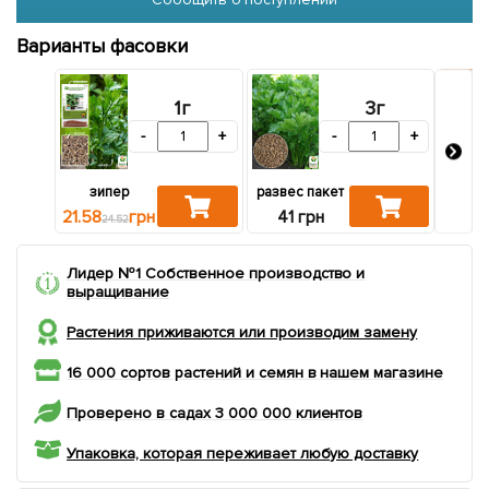
Варианты фасовки
1г
3г
-
+
-
+
зипер
развес пакет
135
21.58
грн
41 грн
24.52
Лидер №1 Собственное производство и
выращивание
Растения приживаются или производим замену
16 000 сортов растений и семян в нашем магазине
Проверено в садах 3 000 000 клиентов
Упаковка, которая переживает любую доставку