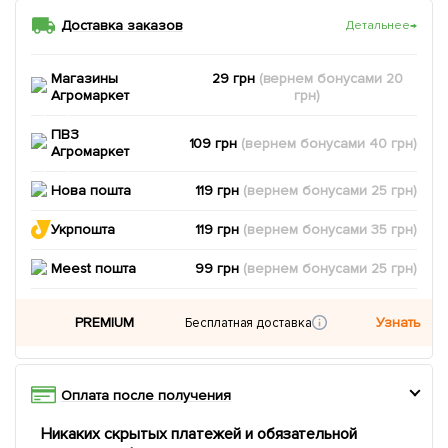
Доставка заказов
Детальнее
→
Магазины
29 грн
(вернем
бонусами
20
Агромаркет
грн)
ПВЗ
109 грн
(вернем
бонусами
40
грн)
Агромаркет
Нова пошта
119 грн
(вернем
бонусами
25
грн)
Укрпошта
119 грн
(вернем
бонусами
35
грн)
Meest пошта
99 грн
(вернем
бонусами
25
грн)
PREMIUM
Узнать
Бесплатная доставка
Оплата после получения
Никаких скрытых платежей и обязательной