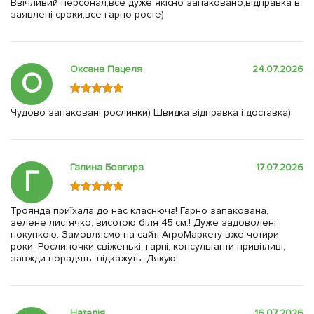
Ввічливий персонал,все дуже якісно запаковано,відправка в
заявлені сроки,все гарно росте)
Оксана Пацеля
24.07.2026
О
Чудово запаковані рослинки) Швидка відправка і доставка)
Галина Бовгира
17.07.2026
Г
Троянда приїхала до нас класнюча! Гарно запакована,
зелене листячко, висотою біля 45 см.! Дуже задоволені
покупкою. Замовляємо на сайті АгроМаркету вже чотири
роки. Рослиночки свіженькі, гарні, консультанти привітливі,
завжди порадять, підкажуть. Дякую!
Наталія
16.07.2026