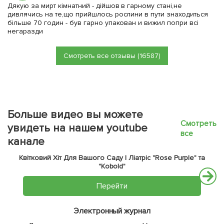
Дякую за мирт кімнатний - дійшов в гарному стані,не
дивлячись на те,що прийшлось рослини в пути знаходиться
більше 70 годин - був гарно упакован и вижил попри всі
негаразди
Смотреть все отзывы (16587)
Больше видео вы можете
Смотреть
увидеть на нашем youtube
все
канале
Квітковий Хіт Для Вашого Саду | Ліатріс "Rose Purple" та
"Kobold"
Перейти
Электронный журнал