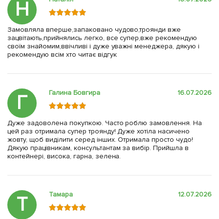
Н
Замовляла вперше,запаковано чудово,троянди вже
зацвітають,прийнялись легко, все супер,вже рекомендую
своїм знайомим,ввічливі і дуже уважні менеджера, дякую і
рекомендую всім хто читає відгук
Галина Бовгира
16.07.2026
Г
Дуже задоволена покупкою. Часто роблю замовлення. На
цей раз отримала супер троянду! Дуже хотіла насичено
жовту, щоб виділити серед інших. Отримала просто чудо!
Дякую працівникам, консультантам за вибір. Прийшла в
контейнері, висока, гарна, зелена.
Тамара
12.07.2026
Т