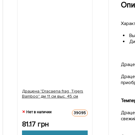
Опи
Харак
Вы
Ди
Драце
Драце
приоб
Драцена "Dracaena frag. Tigers
Bamboo" дм 11 см выс. 45 см
Темпе
Нет в наличии
Драце
39095
свежи
81.17
грн