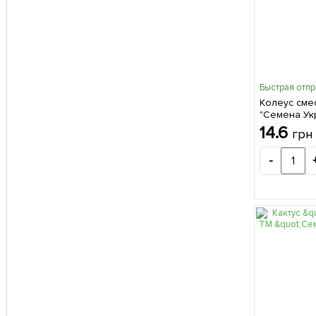
Быстрая отп
Колеус сме
"Семена Ук
14.6
грн
-