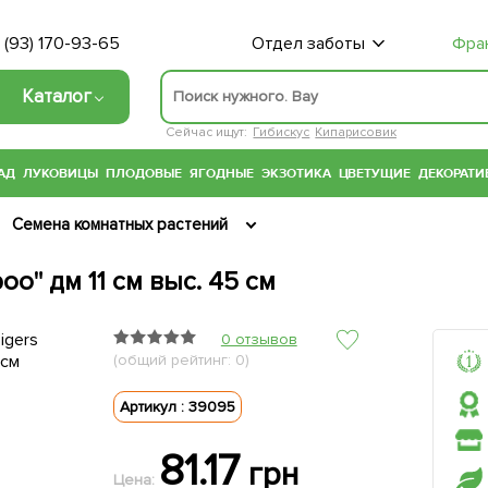
 (93) 170-93-65
Отдел заботы
Фра
Каталог
Сейчас ищут:
Гибискус
Кипарисовик
АД
ЛУКОВИЦЫ
ПЛОДОВЫЕ
ЯГОДНЫЕ
ЭКЗОТИКА
ЦВЕТУЩИЕ
ДЕКОРАТИ
Семена комнатных растений
oo" дм 11 см выс. 45 см
0 отзывов
(общий рейтинг: 0)
Артикул : 39095
81.17
грн
Цена: