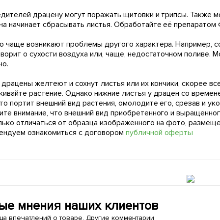
едителей драцену могут поражать щитовки и трипсы. Также м
на начинает сбрасывать листья. Обработайте её препаратом
о чаще возникают проблемы другого характера. Например, со
ворит о сухости воздуха или, чаще, недостаточном поливе. М
но.
 драцены желтеют и сохнут листья или их кончики, скорее вс
кивайте растение. Однако нижние листья у драцен со времен
то портит внешний вид растения, омолодите его, срезав и ук
ите внимание, что внешний вид приобретенного и выращенног
лько отличаться от образца изображенного на фото, размещ
ендуем ознакомиться с договором
публичной оферты
ые мнения наших клиентов
ица впечатлений о товаре. Другие комментарии