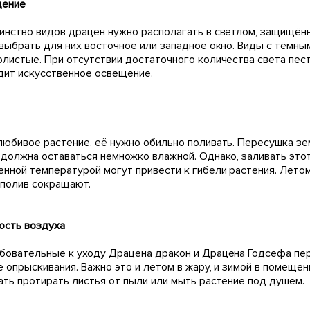
ение
инство видов драцен нужно располагать в светлом, защищён
 выбрать для них восточное или западное окно. Виды с тёмны
олистые. При отсутствии достаточного количества света пес
дит искусственное освещение.
любивое растение, её нужно обильно поливать. Пересушка зе
 должна оставаться немножко влажной. Однако, заливать этот
енной температурой могут привести к гибели растения. Летом
 полив сокращают.
ость воздуха
бовательные к уходу Драцена дракон и Драцена Годсефа пер
е опрыскивания. Важно это и летом в жару, и зимой в помеще
ать протирать листья от пыли или мыть растение под душем.