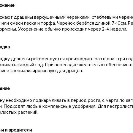
ожение
ожают драцены верхушечными черенками, стеблевыми черенк
 или смеси песка и торфа. Черенок берётся длиной 7-10см. 
ормоны. Укоренение обычно происходит через 2-4 недели.
адка
адку драцены рекомендуется производить раз в два–три го
аживать каждый год. При пересадке желательно обеспечиват
азине специализированную для драцен.
ение
ну необходимо подкармливать в период роста, с марта по авг
и. Подходят любые комплексные удобрения. Для пестролист
олистых растений.
ни и вредители