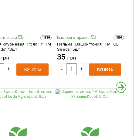
 отправка
Быстрая отправка
Быс
11336
11194
я клубневая "Роял F1" ТМ
Пальма "Вашингтония" ТМ "GL
Ба
ds" 10шт
Seeds" 5шт
"Ве
2
35
2
грн
грн
+
-
+
-
КУПИТЬ
КУПИТЬ