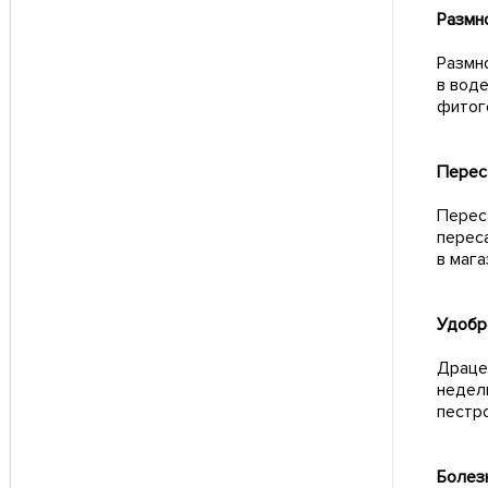
Размн
Размн
в воде
фитог
Перес
Перес
перес
в маг
Удобр
Драце
недел
пестр
Болез