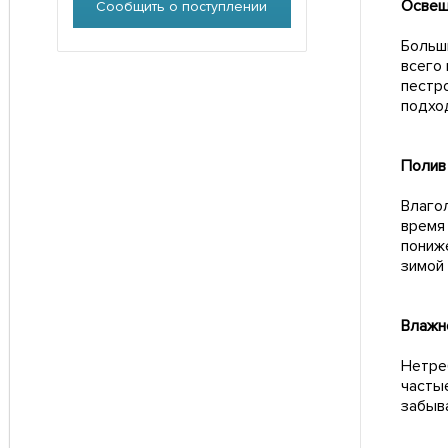
Освещ
Сообщить о поступлении
Больш
всего
пестр
подхо
Полив
Влаго
время
пониж
зимой
Влажн
Нетре
часты
забыв