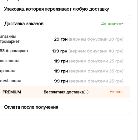
Упаковка, которая переживает любую доставку
Доставка заказов
Детальнее
→
агазины
29 грн
(вернем
бонусами
20
грн)
громаркет
109 грн
(вернем
бонусами
40
грн)
ВЗ Агромаркет
119 грн
(вернем
бонусами
25
грн)
ова пошта
119 грн
(вернем
бонусами
35
грн)
крпошта
99 грн
(вернем
бонусами
25
грн)
eest пошта
PREMIUM
Бесплатная доставка
Узнать
Оплата после получения