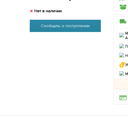
Нет в наличии
Сообщить о поступлении
М
А
П
Н
У
M