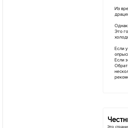
Из вр
драце
Однак
Это го
холод
Если у
опрыс
Если э
Обрат
неско
реком
Честн
Это стран