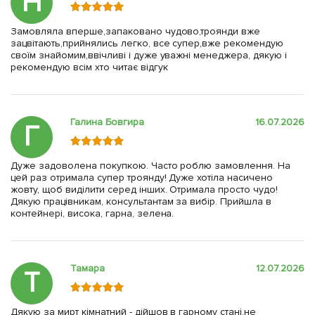
Н
Замовляла вперше,запаковано чудово,троянди вже
зацвітають,прийнялись легко, все супер,вже рекомендую
своїм знайомим,ввічливі і дуже уважні менеджера, дякую і
рекомендую всім хто читає відгук
Галина Бовгира
16.07.2026
Г
Дуже задоволена покупкою. Часто роблю замовлення. На
цей раз отримала супер троянду! Дуже хотіла насичено
жовту, щоб виділити серед інших. Отримала просто чудо!
Дякую працівникам, консультантам за вибір. Прийшла в
контейнері, висока, гарна, зелена.
Тамара
12.07.2026
Т
Дякую за мирт кімнатний - дійшов в гарному стані,не