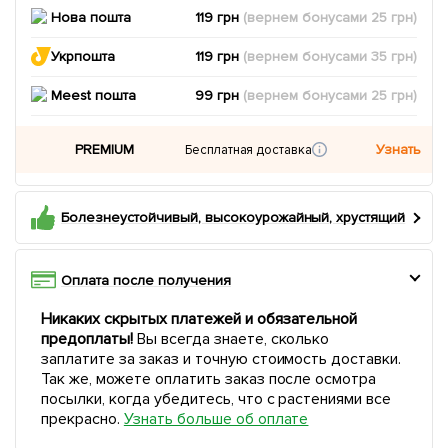
Нова пошта
119 грн
(вернем
бонусами
25
грн)
Укрпошта
119 грн
(вернем
бонусами
35
грн)
Meest пошта
99 грн
(вернем
бонусами
25
грн)
PREMIUM
Узнать
Бесплатная доставка
Болезнеустойчивый, высокоурожайный, хрустящий
Оплата после получения
Никаких скрытых платежей и обязательной
предоплаты!
Вы всегда знаете, сколько
заплатите за заказ и точную стоимость доставки.
Так же, можете оплатить заказ после осмотра
посылки, когда убедитесь, что с растениями все
прекрасно.
Узнать больше об оплате