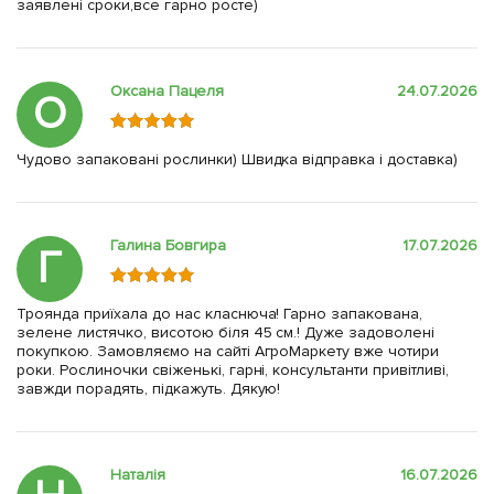
заявлені сроки,все гарно росте)
Оксана Пацеля
24.07.2026
О
Чудово запаковані рослинки) Швидка відправка і доставка)
Галина Бовгира
17.07.2026
Г
Троянда приїхала до нас класнюча! Гарно запакована,
зелене листячко, висотою біля 45 см.! Дуже задоволені
покупкою. Замовляємо на сайті АгроМаркету вже чотири
роки. Рослиночки свіженькі, гарні, консультанти привітливі,
завжди порадять, підкажуть. Дякую!
Наталія
16.07.2026