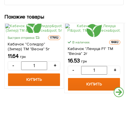
Похожие товары
Быстрая отправка
177952
В наличии.
18682
Кабачок "Солидор"
Кабачок "Ленуца F1" ТМ
(Зипер) ТМ "Весна" 5г
"Весна" 2г
11.64
грн
16.53
грн
-
+
-
+
КУПИТЬ
КУПИТЬ