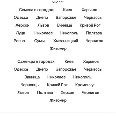
числе:
Семена в городах:
Киев
Харьков
Одесса
Днепр
Запорожье
Черкассы
Херсон
Львов
Винница
Кривой Рог
Луцк
Николаев
Никополь
Полтава
Ровно
Сумы
Хмельницкий
Чернигов
Житомир
Саженцы в городах:
Киев
Харьков
Одесса
Днепр
Запорожье
Черкассы
Винница
Николаев
Никополь
Черновцы
Кривой Рог
Кременчуг
Львов
Полтава
Херсон
Чернигов
Житомир