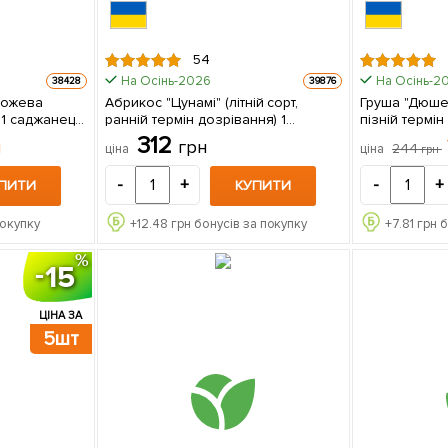
54
На Осінь-2026
На Осінь-2
38428
39876
рожева
Абрикос "Цунамі" (літній сорт,
Груша "Дюшес
ь
ранній термін дозрівання) 1
пізній термін
саджанець в упаковці
саджанець в 
312
н
грн
244
ціна
ціна
грн
-
+
-
+
ПИТИ
КУПИТИ
покупку
+
12.48
грн бонусів за покупку
+
7.81
грн 
15
ЦІНА ЗА
5шт