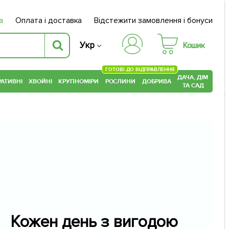
а
Оплата і доставка
Відстежити замовлення і бонуси
Укр
Кошик
ГОТОВІ ДО ВІДПРАВЛЕННЯ
ДАЧА, ДІМ
АТИВНІ
ХВОЙНІ
КРУПНОМІРИ
РОСЛИНИ
ДОБРИВА
ТА САД
Кожен день з вигодою