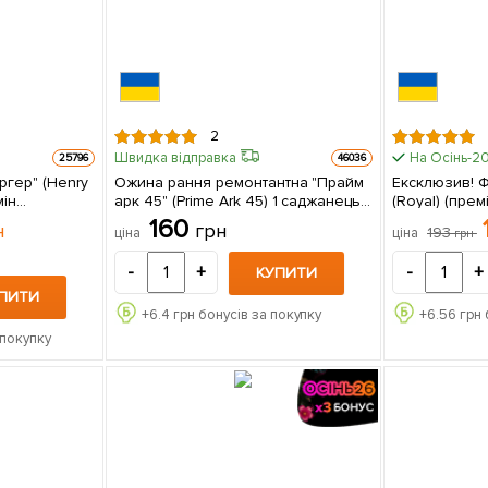
2
Швидка відправка
На Осінь-2
25796
46036
ргер" (Henry
Ожина рання ремонтантна "Прайм
Ексклюзив! Ф
мін
арк 45" (Prime Ark 45) 1 саджанець
(Royal) (прем
в упаковці
в упаковці
високоврожа
160
н
грн
193
ціна
ціна
грн
середнього т
садити по 2 шт) 1 саджан
-
+
-
+
КУПИТИ
упаковці
ПИТИ
+
6.4
грн бонусів за покупку
+
6.56
грн 
 покупку