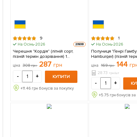
9
1
На Осінь-2026
На Осінь-2026
20938
Черешня "Кордія" (літній сорт,
Полуниця "Генрі Гамбу
пізній термін дозрівання) 1
Hamburger) (пізній тер
саджанець в упаковці
дозрівання) 5 шт 
287
144
грн
гр
308
169
ціна
ціна
грн
грн
28.73
грн/шт
-
+
КУПИТИ
-
+
КУ
+
11.46
грн бонусів за покупку
+
5.75
грн бонусів за