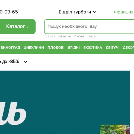
70-93-65
Відділ турботи
Франшиз
Каталог
Зараз шукають:
Сосна
Груша
ВИНОГРАД
ЦИБУЛИНИ
ПЛОДОВІ
ЯГІДНІ
ЕКЗОТИКА
КВІТУЧІ
ДЕКОР
ю до -85%