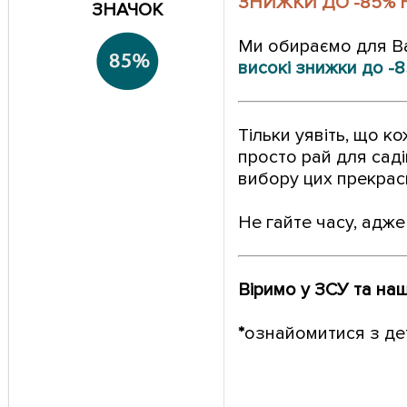
ЗНИЖКИ ДО -85%
ЗНАЧОК
Ми обираємо для Вас
високі знижки до -
Тільки уявіть, що к
просто рай для сад
вибору цих прекрас
Не гайте часу, адж
Віримо у ЗСУ та на
*
ознайомитися з де