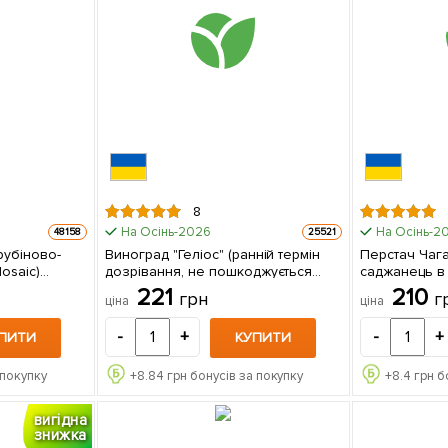
8
На Осінь-2026
На Осінь-2
48158
25521
рубіново-
Виноград "Геліос" (ранній термін
Перстач Чага
osaic)
дозрівання, не пошкоджується
саджанець в 
йкий сорт) 1
осами) 1 саджанець в упаковці
221
210
грн
г
ціна
ціна
-
+
-
+
ПИТИ
КУПИТИ
 покупку
+
8.84
грн бонусів за покупку
+
8.4
грн б
вигідна
знижка