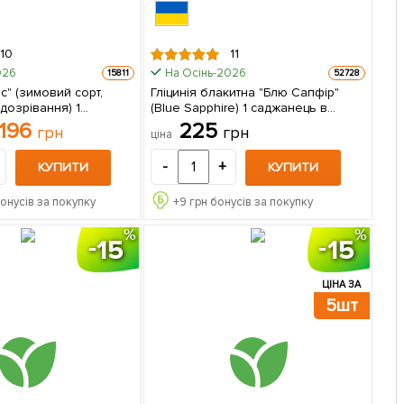
10
11
026
На Осінь-2026
15811
52728
" (зимовий сорт,
Гліцинія блакитна "Блю Сапфір"
 дозрівання) 1
(Blue Sapphire) 1 саджанець в
упаковці
упаковці
196
225
грн
грн
ціна
-
+
КУПИТИ
КУПИТИ
бонусів за покупку
+
9
грн бонусів за покупку
15
15
ЦІНА ЗА
5шт