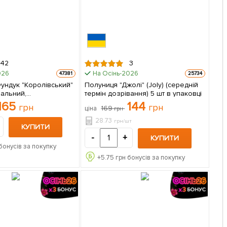
42
3
026
На Осінь-2026
47381
25734
ундук "Королівський"
Полуниця "Джолі" (Joly) (середній
іальний,
термін дозрівання) 5 шт в упаковці
йний сорт,
165
144
грн
грн
169
ціна
грн
ерміну дозрівання,
ець в
28.73
грн/шт
КУПИТИ
-
+
КУПИТИ
бонусів за покупку
+
5.75
грн бонусів за покупку