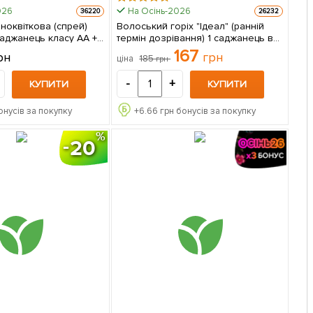
026
На Осінь-2026
36220
26232
ноквіткова (спрей)
Волоський горіх "Ідеал" (ранній
саджанець класу АА +)
термін дозрівання) 1 саджанець в
щий сорт 1 шт в упаковці
упаковці
167
рн
грн
185
ціна
грн
-
+
КУПИТИ
КУПИТИ
онусів за покупку
+
6.66
грн бонусів за покупку
20