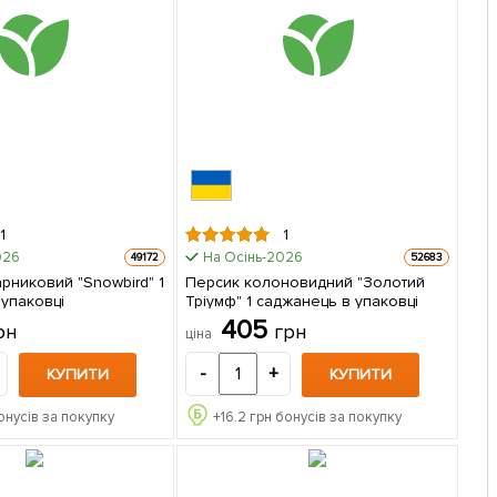
1
1
026
На Осінь-2026
49172
52683
рниковий "Snowbird" 1
Персик колоновидний "Золотий
упаковці
Тріумф" 1 саджанець в упаковці
405
рн
грн
ціна
-
+
КУПИТИ
КУПИТИ
онусів за покупку
+
16.2
грн бонусів за покупку