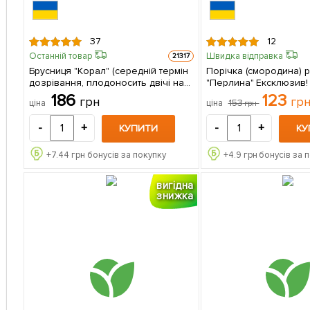
37
12
Останній товар
Швидка відправка
21317
Брусниця "Корал" (середній термін
Порічка (смородина) 
дозрівання, плодоносить двічі на
"Перлина" Ексклюзив! 1 саджанец
сезон) 1 саджанець в упаковці
в упаковці
186
123
грн
гр
153
ціна
ціна
грн
-
+
-
+
КУПИТИ
КУ
+
7.44
грн бонусів за покупку
+
4.9
грн бонусів за 
вигідна
знижка