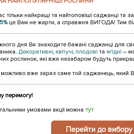
 НА НАЙПОПУЛЯРНІШІ РОСЛИНИ
 тільки найкращі та найтоповіші саджанці та з
85%
це Вам не жарти, а справжня ВИГОДА! Тим б
ожного дня Ви знаходите бажані саджанці для с
івника.
Декоративні
,
квітучі
,
плодові
та
ягідні
– мо
них рослинок, які вже незабаром будуть прикра
е можливо вже зараз саме той саджанець, який В
шу перемогу!
тальними умовами акції можна
тут
Перейти до вибору