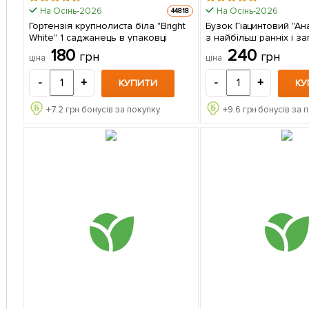
На Осінь-2026
На Осінь-2026
44818
Гортензія крупнолиста біла "Bright
Бузок Гіацинтовий "Ан
White" 1 саджанець в упаковці
з найбільш ранніх і з
сортів) 1 саджанець
180
240
грн
грн
ціна
ціна
-
+
-
+
КУПИТИ
КУ
+
7.2
грн бонусів за покупку
+
9.6
грн бонусів за 