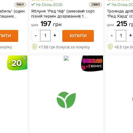
На Осінь-2026
На Осінь-2
51831
25685
абель" (один
Яблуня "Ред Чіф" (зимовий сорт,
Троянда дріб
апашних
пізній термін дозрівання) 1
"Ред Хард" (
 в упаковці
саджанець в упаковці
ви
197
215
грн
г
ціна
ціна
-
+
-
+
ПИТИ
КУПИТИ
покупку
+
7.88
грн бонусів за покупку
+
8.6
грн б
20