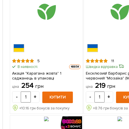
5
11
В наявності.
Швидка відправка
48854
Акація "Карагана жовта" 1
Ексклюзив! Барбарис 
саджанець в упаковці
червоний "Мозаїка" (M
(преміальний морозості
254
219
грн
грн
ціна
ціна
саджанець в упаковці
-
+
-
+
КУПИТИ
КУ
+
10.16
грн бонусів за покупку
+
8.76
грн бонусів за