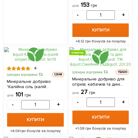
для підкислення ґрунту" 0-
153
грн
ціна
60-20 ТМ "Engo" 200г
-
+
КУПИТИ
+
6.12
грн бонусів за покупку
НОВИНКА
4
Швидка відправка
152630
Швидка відправка
12848
Мінеральне добриво для
Мінеральне добриво
огірків, кабачків та дині
"Калійна сіль (калій
"СОТКА" ТМ "Сімейний сад"
27
хлористий)" 1кг
грн
ціна
101
20г
грн
ціна
-
+
-
+
КУПИТИ
КУПИТИ
+
1.08
грн бонусів за покупку
+
4.04
грн бонусів за покупку