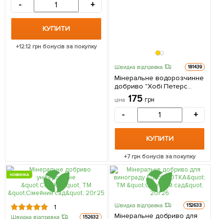
-
+
КУПИТИ
+
12.12
грн бонусів за покупку
Швидка відправка
181439
Мінеральне водорозчинне
добриво "Хобі Петерс
універсальний" 20-20-20-
175
грн
ціна
TE ТМ "Engo" 200г
-
+
КУПИТИ
+
7
грн бонусів за покупку
НОВИНКА
Швидка відправка
152633
1
Мінеральне добриво для
Швидка відправка
152632