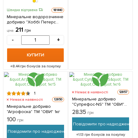
Швидка відправка
181440
Мінеральне водорозчинне
добриво "Хоббі Петерс
укорінювач" 10-52-10-2MgO-
211
грн
ціна
TE ТМ "Engo" 200г
-
+
КУПИТИ
+
8.44
грн бонусів за покупку
Немає в наявності
12857
1
Мінеральне добриво
Немає в наявності
12850
"Супрефос-NS" ТМ "ОВИ"
Мінеральне добриво
1кг
28.35
"Агрофоска" ТМ "ОВИ" 1кг
грн
100
грн
Повідомити про надходження
Повідомити про надходження
+
1.13
грн бонусів за покупку