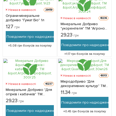
Немає в наявності
26459
Ограни-мінеральне
Немає в наявності
40236
добриво "Гумат Біо" 1л
Мінеральне Добриво
127
грн
"укоренітеля" ТМ "Агроном
Профі" 300г
29.23
грн
Повідомити про надходження
Повідомити про надходження
+
5.08
грн бонусів за покупку
+
1.17
грн бонусів за покупку
Немає в наявності
43013
Мікродобриво "Для
Немає в наявності
40237
декоративних культур" ТМ
Мінеральне Добриво "Для
"Quantum" 30мл
11.34
грн
огірків і кабачків" ТМ
"Агроном Профі" 300г
29.23
грн
Повідомити про надходження
Повідомити про надходження
+
0.45
грн бонусів за покупку