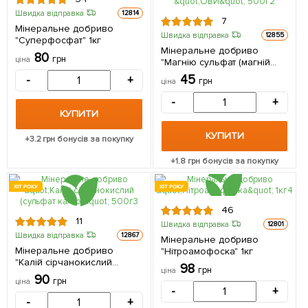
Швидка відправка
12814
7
Мінеральне добриво
Швидка відправка
12855
"Суперфосфат" 1кг
Мінеральне добриво
80
грн
ціна
"Магнію сульфат (магній
сірчанокислий)" ТМ "ОВИ"
45
-
+
грн
ціна
500г
-
+
КУПИТИ
КУПИТИ
+
3.2
грн бонусів за покупку
+
1.8
грн бонусів за покупку
ХІТ РОКУ
ХІТ РОКУ
46
11
Швидка відправка
12801
Швидка відправка
12867
Мінеральне добриво
Мінеральне добриво
"Нітроамофоска" 1кг
"Калій сірчанокислий
98
грн
ціна
(сульфат калію)" 500г
90
грн
ціна
-
+
-
+