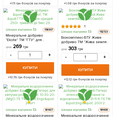
+
1.11
грн бонусів за покупку
+
1.08
грн бонусів за покупку
1
Швидка відправка
158307
Швидка відправка
152723
Мінеральне добриво
Біокомплекс-БТУ Живе
"Ekote" ТМ "ГТУ" для
добриво ТМ "Жива земля"
орхідей 250г, тривалої дії
269
500мл
грн
ціна
303
9міс.
грн
ціна
-
+
-
+
КУПИТИ
КУПИТИ
+
10.76
грн бонусів за покупку
+
12.12
грн бонусів за покупку
Швидка відправка
Швидка відправка
181437
181438
Мінеральне водорозчинне
Мінеральне водорозчинне