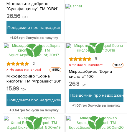
Мінеральне добриво
"Сульфат цинку" ТМ "ОВИ"
120г
26.56
грн
Повідомити про надходження
+
1.06
грн бонусів за покупку
3
2
Немає в наявності
19857
Немає в наявності
18552
Мікродобриво "Борна
Мікродобриво "Борна
кислота" 100г
кислота" ТМ "Агромакс" 20г
26.8
грн
15.99
грн
Повідомити про надходження
Повідомити про надходження
+
1.07
грн бонусів за покупку
+
0.64
грн бонусів за покупку