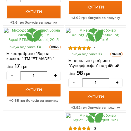
КУПИТИ
КУПИТИ
+
3.92
грн бонусів за покупку
+
3.6
грн бонусів за покупку
Швидка відправка
51520
1
Мікродобриво "Борна
Швидка відправка
166830
кислота" ТМ "ETIMADEN"
Мінеральне добриво
20г
17
"Суперфосфат" подвійний
грн
ціна
1кг
98
грн
ціна
-
+
-
+
КУПИТИ
КУПИТИ
+
0.68
грн бонусів за покупку
+
3.92
грн бонусів за покупку
8