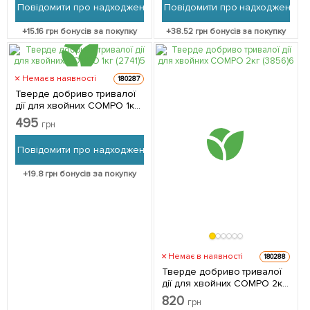
Повідомити про надходження
Повідомити про надходження
+
15.16
грн бонусів за покупку
+
38.52
грн бонусів за покупку
Немає в наявності
180287
Тверде добриво тривалої
дії для хвойних COMPO 1кг
(2741)
495
грн
Повідомити про надходження
+
19.8
грн бонусів за покупку
Немає в наявності
180288
Тверде добриво тривалої
дії для хвойних COMPO 2кг
(3856)
820
грн