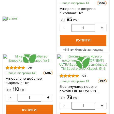
Швидка відправка
12868
Мінеральне добриво
"Екоплант" 1кг
85
грн
ціна
-
+
КУПИТИ
+
3.4
грн бонусів за покупку
26
Швидка відправка
12812
54
Мінеральне добриво
Швидка відправка
47161
"Карбамід" 1кг
Біостимулятор нового
110
грн
ціна
покоління "KORNEVIN
ULTRA" (Корневин Ультра)
78
-
+
грн
ціна
ТМ "AGRO-X" 15г
-
+
КУПИТИ