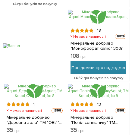
+
4
грн бонусів за покупку
18
Немає в наявності
12859
Мінеральне добриво
"Монофосфат калію" 300г
108
грн
Повідомити про надходження
+
4.32
грн бонусів за покупку
1
13
Немає в наявності
Немає в наявності
12861
12863
Мінеральне добриво
Мінеральне добриво
"Деревна зола" ТМ "ОВИ"
"Попіл соняшнику" ТМ
1кг
"ОВИ" 1кг
35
35
грн
грн