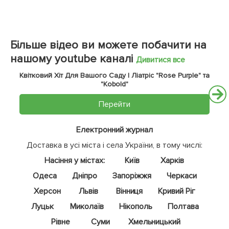
Більше відео ви можете побачити на
нашому youtube каналі
Дивитися все
Квітковий Хіт Для Вашого Саду | Ліатріс "Rose Purple" та
"Kobold"
Перейти
Електронний журнал
Доставка в усі міста і села України, в тому числі:
Насіння у містах:
Київ
Харків
Одеса
Дніпро
Запоріжжя
Черкаси
Херсон
Львів
Вінниця
Кривий Ріг
Луцьк
Миколаїв
Нікополь
Полтава
Рівне
Суми
Хмельницький