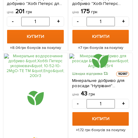
добриво "Хобі Петерс для
добриво "Хобі Петерс
квітучих рослин" 10-30-20-
інтенсивне зростання та
201
175
грн
грн
ціна
ціна
2MgO-TE ТМ "Engo" 200г
відновлення" 31-11-11-TE ТМ
"Engo" 200г
-
+
-
+
КУПИТИ
КУПИТИ
+
8.04
грн бонусів за покупку
+
7
грн бонусів за покупку
Швидка відправка
182997
Мінеральне добриво для
розсади "Нутрівант"
Argumin 25г
43
грн
ціна
-
+
КУПИТИ
+
1.72
грн бонусів за покупку