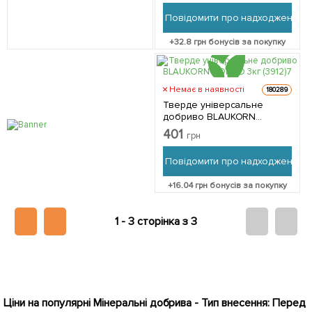
Повідомити про надходження
+
32.8
грн бонусів за покупку
Немає в наявності
180289
Тверде універсальне
добриво BLAUKORN
COMPO 3кг (3912)
401
грн
Повідомити про надходження
+
16.04
грн бонусів за покупку
1 -
3 сторінка з 3
Ціни на популярні Мінеральні добрива - Тип внесення: Перед