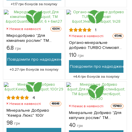
+
1.17
грн бонусів за покупку
Немає в наявності
43014
1
Мікродобриво "Для
Немає в наявності
47346
кімнатних рослин" ТМ
Органо-мінеральне
"Quantum" 6 + 6мл
6.8
добриво TURBO Стимовіт
грн
"Універсал" 1л
110
грн
Повідомити про надходження
Повідомити про надходження
+
0.27
грн бонусів за покупку
+
4.4
грн бонусів за покупку
4
Немає в наявності
48648
Немає в наявності
157483
Мінеральне Добриво
Мінеральне Добриво "Для
"Кеміра Люкс" 100г
квітучих рослин" ТМ
98
"Чистий лист" 100г
грн
40
грн