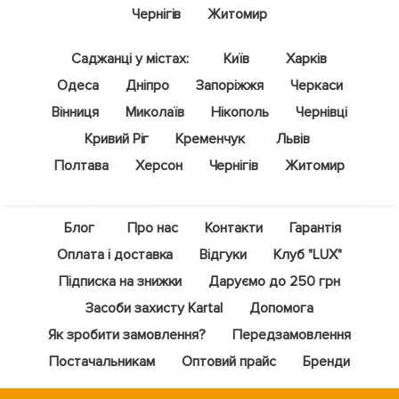
Чернігів
Житомир
Саджанці у містах:
Київ
Харків
Одеса
Дніпро
Запоріжжя
Черкаси
Вінниця
Миколаїв
Нікополь
Чернівці
Кривий Ріг
Кременчук
Львів
Полтава
Херсон
Чернігів
Житомир
Блог
Про нас
Контакти
Гарантія
Оплата і доставка
Відгуки
Клуб "LUX"
Підписка на знижки
Даруємо до 250 грн
Засоби захисту Kartal
Допомога
Як зробити замовлення?
Передзамовлення
Постачальникам
Оптовий прайс
Бренди