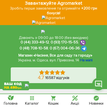
Завантажуйте Agromarket
Зробіть перше замовлення та отримайте
+200 грн
бонусів!
Фейсбук
Телеграм
Дзвоніть з 09:00 до 18:00 (без вихідних)
0 (44) 333-49-12
,
0 (93) 170-15-55
,
Вайбер
0 (48) 708-10-58
,
0 (67) 004-06-36
Інстаграм
Магазин «Насіння, Все для саду та городу»
Україна, м. Одеса
,
вул. Привозна, 14
На мапі
Онлайн чат
4.7
16587 відгуків
ВАШ КОД
НА 450
грн
Франшиза
Блог
Про нас
Контакти
Головна
Каталог
Кошик
Акції
Новинки