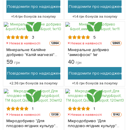
Повідомити про надходження
Повідомити про надходження
+
1.4
грн бонусів за покупку
+
1.4
грн бонусів за покупку
3
5
Немає в наявності
Немає в наявності
12864
12865
Мінеральне Калійне
Мінеральне добриво
добриво "Калій магнезії"
"аммофоскі" 1кг
1кг
59
40
грн
грн
Повідомити про надходження
Повідомити про надходження
+
2.36
грн бонусів за покупку
+
1.6
грн бонусів за покупку
1
1
Немає в наявності
Немає в наявності
13138
13142
Мікродобриво "Для
Мікродобриво "Для
плодово-ягідних культур"
плодово-ягідних культур"