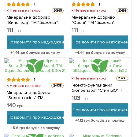
1
1
Немає в наявності
Немає в наявності
20695
20698
Мінеральне добриво
Мінеральне добриво
"Виноград" ТМ "Біохелат"
"Овочі" ТМ "Біохелат"
500мл
500мл
111
111
грн
грн
Повідомити про надходження
Повідомити про надходження
+
4.44
грн бонусів за покупку
+
4.44
грн бонусів за покупку
Немає в наявності
26458
1
Інсекто-фунгіцидний
Немає в наявності
24738
біопрепарат "Стим БІО" TM
Мінеральне добриво
Bio Profect 1л
103
"Золота осінь" ТМ
грн
"Зелений гай" 500г
140
грн
Повідомити про надходження
Повідомити про надходження
+
4.12
грн бонусів за покупку
+
5.6
грн бонусів за покупку