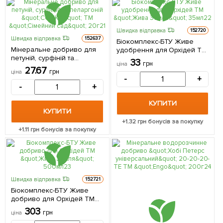
Швидка відправка
152720
Швидка відправка
152637
Біокомплекс-БТУ Живе
Мінеральне добриво для
удобрення для Орхідей ТМ
петуній, сурфіній та
"Жива Земля" 35мл
33
грн
ціна
пеларгоній "СОТКА" ТМ
27.67
грн
ціна
"Сімейний сад" 20г
-
+
-
+
КУПИТИ
КУПИТИ
+
1.32
грн бонусів за покупку
+
1.11
грн бонусів за покупку
Швидка відправка
152721
Біокомплекс-БТУ Живе
добриво для Орхідей ТМ
"Жива Земля" 500мл
303
грн
ціна