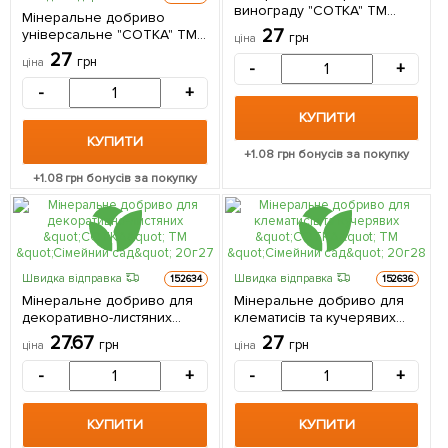
винограду "СОТКА" ТМ
Мінеральне добриво
"Сімейний сад" 20г
27
універсальне "СОТКА" ТМ
грн
ціна
"Сімейний сад" 20г
27
грн
ціна
-
+
-
+
КУПИТИ
КУПИТИ
+
1.08
грн бонусів за покупку
+
1.08
грн бонусів за покупку
Швидка відправка
Швидка відправка
152634
152636
Мінеральне добриво для
Мінеральне добриво для
декоративно-листяних
клематисів та кучерявих
"СОТКА" ТМ "Сімейний сад"
"СОТКА" ТМ "Сімейний сад"
27.67
27
грн
грн
ціна
ціна
20г
20г
-
+
-
+
КУПИТИ
КУПИТИ