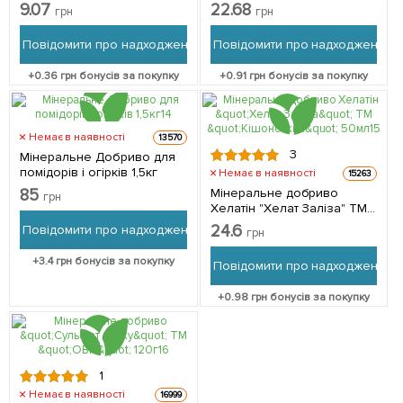
ТМ "Quantum" 30мл
ТМ "Quantum" 120мл
9.07
22.68
грн
грн
Повідомити про надходження
Повідомити про надходження
+
0.36
грн бонусів за покупку
+
0.91
грн бонусів за покупку
Немає в наявності
13570
3
Мінеральне Добриво для
помідорів і огірків 1,5кг
Немає в наявності
15263
85
Мінеральне добриво
грн
Хелатін "Хелат Заліза" ТМ
"Кішонський" 50мл
24.6
Повідомити про надходження
грн
+
3.4
грн бонусів за покупку
Повідомити про надходження
+
0.98
грн бонусів за покупку
1
Немає в наявності
16999