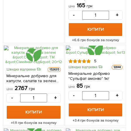
(сульфат калію)" 1кг
165
грн
ціна
-
+
КУПИТИ
+
6.6
грн бонусів за покупку
5
Швидка відправка
12844
Швидка відправка
152635
Мінеральне добриво
Мінеральне добриво для
"Сульфат амонію" 1кг
капусти, салатів та зелені
85
"СОТКА" ТМ "Сімейний сад"
грн
ціна
27.67
грн
ціна
20г
-
+
-
+
КУПИТИ
КУПИТИ
+
3.4
грн бонусів за покупку
+
1.11
грн бонусів за покупку