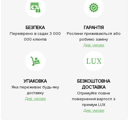
БЕЗПЕКА
ГАРАНТІЯ
Перевірено в садах 3 000
Рослини приживаються або
000 клієнтів
робимо заміну
Див. умови
УПАКОВКА
БЕЗКОШТОВНА
ДОСТАВКА
Яка переживає будь-яку
доставку
Отримуйте повне
Див. умови
повернення вартості з
преміум LUX
Див. умови