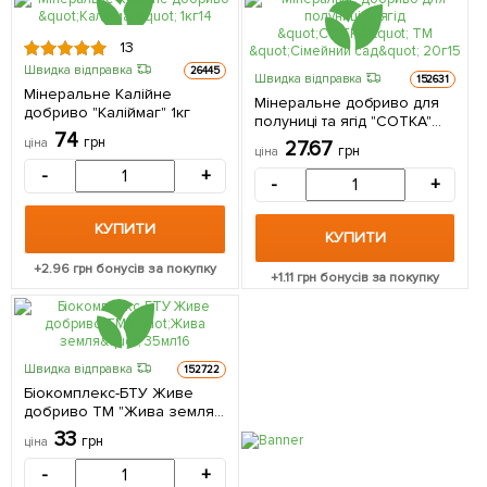
13
Швидка відправка
26445
Швидка відправка
152631
Мінеральне Калійне
Мінеральне добриво для
добриво "Каліймаг" 1кг
полуниці та ягід "СОТКА"
74
ТМ "Сімейний сад" 20г
грн
ціна
27.67
грн
ціна
-
+
-
+
КУПИТИ
КУПИТИ
+
2.96
грн бонусів за покупку
+
1.11
грн бонусів за покупку
Швидка відправка
152722
Біокомплекс-БТУ Живе
добриво ТМ "Жива земля"
35мл
33
грн
ціна
-
+