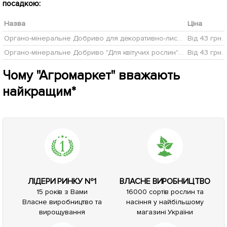
посадкою:
Назва
Ціна
Органо-мінеральне Добриво для декоративно-листяних рослин ТМ "Чарівна суміш" 500мл
Від 43 грн.
Органо-мінеральне Добриво "Для квітучих рослин" ТМ "Чарівна суміш" 500мл
Від 43 грн.
Чому "Агромаркет" вважають
найкращим*
ЛІДЕРИ РИНКУ №1
ВЛАСНЕ ВИРОБНИЦТВО
15 років з Вами
16000 сортів рослин та
Власне виробництво та
насіння у найбільшому
вирощування
магазині України