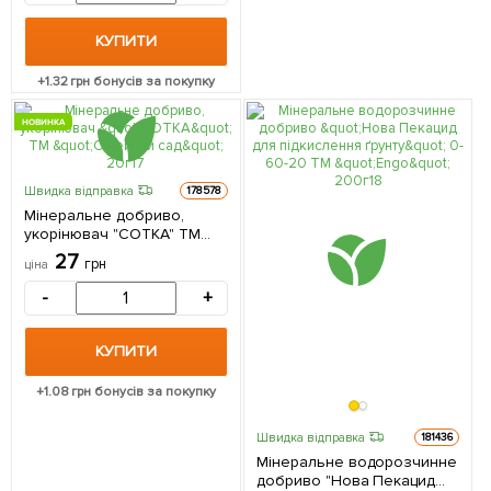
КУПИТИ
+
1.32
грн бонусів за покупку
НОВИНКА
Швидка відправка
178578
Мінеральне добриво,
укорінювач "СОТКА" ТМ
"Сімейний сад" 20г
27
грн
ціна
-
+
КУПИТИ
+
1.08
грн бонусів за покупку
Швидка відправка
181436
Мінеральне водорозчинне
добриво "Нова Пекацид