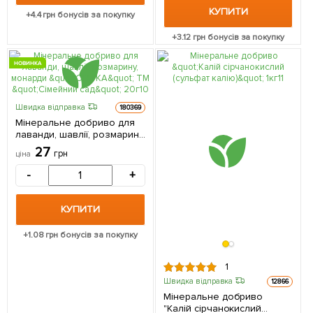
КУПИТИ
+
4.4
грн бонусів за покупку
+
3.12
грн бонусів за покупку
НОВИНКА
Швидка відправка
180369
Мінеральне добриво для
лаванди, шавлії, розмарину,
монарди "СОТКА" ТМ
27
грн
ціна
"Сімейний сад" 20г
-
+
КУПИТИ
+
1.08
грн бонусів за покупку
1
Швидка відправка
12866
Мінеральне добриво
"Калій сірчанокислий