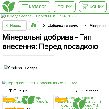
КАТАЛОГ
ПОШУК
КОШИК
Назад
Добрива та захист
Мінеральні
Мінеральні добрива - Тип
внесення: Перед посадкою
Селітра
Фільтри
сортування
ХІТ РОКУ
ХІТ РОКУ
34