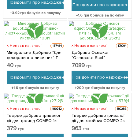
Повідомити про надходження
Повідомити про надходження
+
3.92
грн бонусів за покупку
+
1.6
грн бонусів за покупку
Немає в наявності
Немає в наявності
157484
179094
Мінеральне Добриво "Для
Добриво Осмокот
декоративно-листяних" ТМ
"Osmocote Start"
"Чистий лист" 100г
11+11+17+2MgO 1.5м. ТМ "ICL"
40
7089
грн
грн
25кг
Повідомити про надходження
Повідомити про надходження
+
1.6
грн бонусів за покупку
+
200
грн бонусів за покупку
Немає в наявності
Немає в наявності
180242
180286
Тверде добриво тривалої
Тверде добриво тривалої
дії для троянд COMPO 1кг
дії для хвойних COMPO 2кг
(2712)
(1579)
379
963
грн
грн