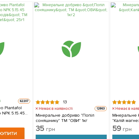
62207
13
 Plantafol
Немає в наявності
Немає в ная
12863
 NPK 5.15.45
Мінеральне добриво "Попіл
Мінеральне 
" ТМ "Organic
соняшнику" ТМ "ОВИ" 1кг
"Калій магнез
35
59
грн
грн
КУПИТИ