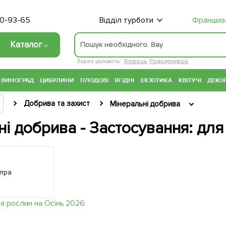
70-93-65
Відділ турботи
Франшиз
Каталог
Зараз шукають:
Ялівець
Рододендрон
ВИНОГРАД
ЦИБУЛИНИ
ПЛОДОВІ
ЯГІДНІ
ЕКЗОТИКА
КВІТУЧІ
ДЕКОР
Добрива та захист
Мінеральні добрива
і добрива - Застосування: дл
ітра