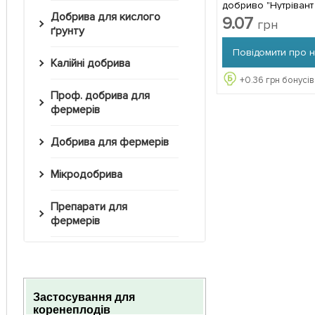
добриво "Нутріван
Добрива для кислого
коренеплідних" 20г
9.07
грн
ґрунту
Повідомити про 
Калійні добрива
+
0.36
грн бонусів
Проф. добрива для
фермерів
Добрива для фермерів
Мікродобрива
Препарати для
фермерів
Застосування
для
коренеплодів