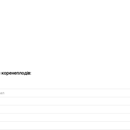
я коренеплодів:
0мл