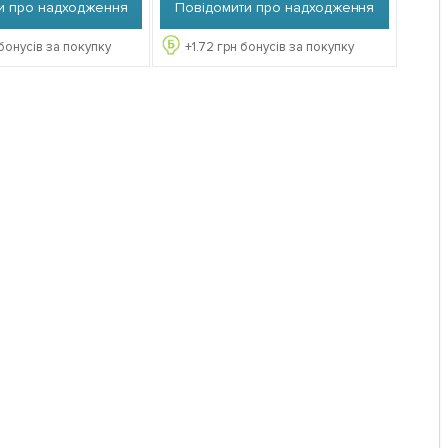
и про надходження
Повідомити про надходження
бонусів за покупку
+
1.72
грн бонусів за покупку