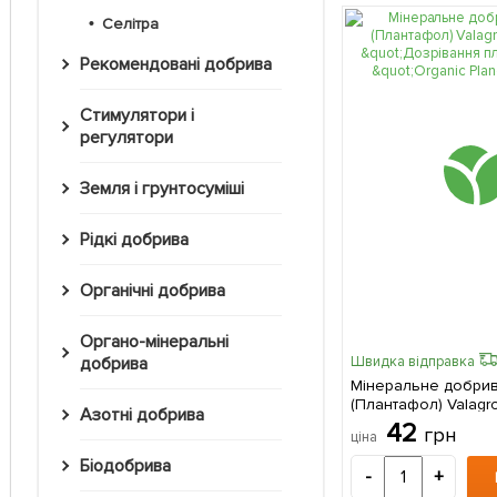
Селітра
Рекомендовані добрива
Стимулятори і
регулятори
Земля і грунтосуміші
Рідкі добрива
Органічні добрива
Органо-мінеральні
Швидка відправка
добрива
Мінеральне добриво
(Плантафол) Valagro
Азотні добрива
"Дозрівання плодів
42
грн
ціна
Planet" 25г
Біодобрива
-
+