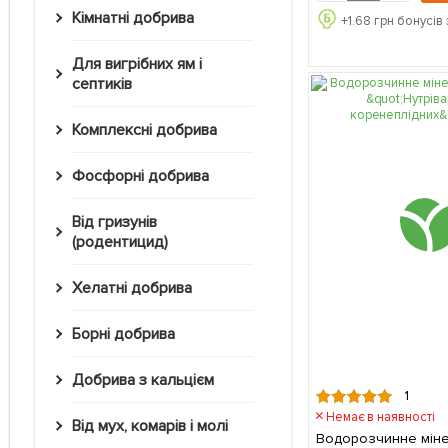
Кімнатні добрива
+
1.68
грн бонусів 
Для вигрібних ям і
септиків
Комплексні добрива
Фосфорні добрива
Від гризунів
(родентицид)
Хелатні добрива
Борні добрива
Добрива з кальцієм
1
Немає в наявності
Від мух, комарів і молі
Водорозчинне мін