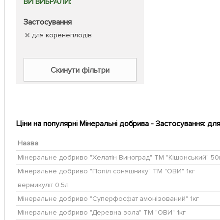
ВИ ВИБРАЛИ:
Живая Земля
для орхідей
Застосування
ROST
для пальм
для коренеплодів
Ферти микс
для папоротей
Стимовит
для патисонів
Скинути фільтри
Valagro
для пеларгоній
Quantum
для персика
Agrecol
для перцю
Ціни на популярні Мінеральні добрива - Застосування: дл
Новоферт
для петуній
Биохелат
Назва
для плодово-ягідних
Royal Mix
Мінеральне добриво "Хелатін Виноград" ТМ "Кішонський" 5
для соняшника
Мінеральне добриво "Попіл соняшнику" ТМ "ОВИ" 1кг
Мистер цвет
для поля
вермикуліт 0.5л
MASTER
для помідорів
Мінеральне добриво "Суперфосфат амонізований" 1кг
Plantpol
для рослин
Мінеральне добриво "Деревна зола" ТМ "ОВИ" 1кг