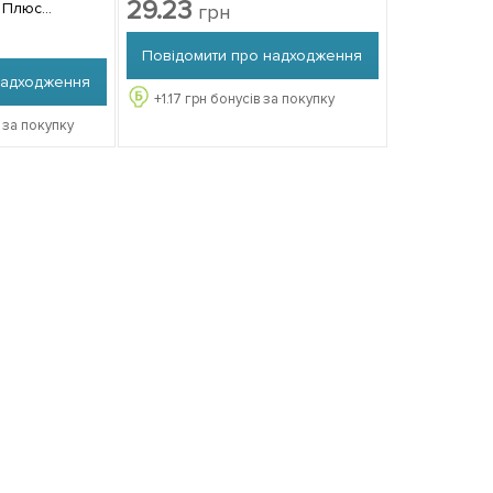
Профі" 300г
29.23
т Плюс
грн
Повідомити про надходження
надходження
+
1.17
грн бонусів за покупку
 за покупку