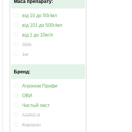
для газону
Маса препарату:
концентрат
для лохини
паличка
від 10 до 50г/мл
для гортензій
розчин
від 101 до 500г/мл
для груші
розчинний концентрат
від 1 до 10кг/л
для декоративних рослин
спрей
300г
для дерев
таблетка
1кг
для дині
менше 10г/мл
для жимолості
Бренд:
від 51 до 100г/мл
для зелені
від 501 до 999г/мл
Агроном Профи
для суниці
більше 10кг/л
ОВИ
для злакових культур
Чистый лист
для кабачків
AGRO-X
для капусти
Караван
для картоплі