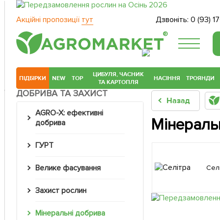
Акційні пропозиції
тут
Дзвоніть:
0 (93) 1
®
ЦИБУЛЯ, ЧАСНИК
ПІДБІРКИ
NEW
TOP
НАСІННЯ
ТРОЯНДИ
ТА КАРТОПЛЯ
ДОБРИВА ТА ЗАХИСТ
Назад
AGRO-X: ефективні
Мінеральн
добрива
ГУРТ
Велике фасування
Сел
Захист рослин
Мінеральні добрива