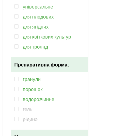
універсальне
для плодових
для ягідних
для квіткових культур
для троянд
для розсади
Препаративна форма:
для коренів
для баклажанів
гранули
для бобових
порошок
для брусниці
водорозчинне
для винограду
гель
для вишні
рідина
для всіх
капсула