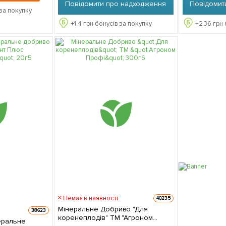
Повідомити про надходження
Повідомит
за покупку
+
1.4
грн бонусів за покупку
+
2.36
грн 
Немає в наявності
40235
Мінеральне Добриво "Для
38623
коренеплодів" ТМ "Агроном
еральне