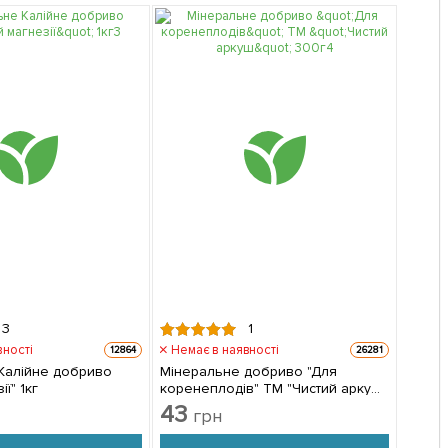
3
1
вності
Немає в наявності
12864
26281
Калійне добриво
Мінеральне добриво "Для
ії" 1кг
коренеплодів" ТМ "Чистий аркуш"
300г
43
грн