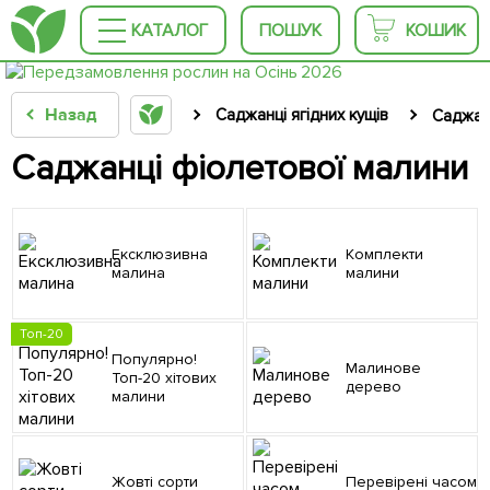
КАТАЛОГ
ПОШУК
КОШИК
Назад
Саджанці ягідних кущів
Саджан
Саджанці фіолетової малини
Ексклюзивна
Комплекти
малина
малини
Топ-20
Популярно!
Малинове
Топ-20 хітових
дерево
малини
Жовті сорти
Перевірені часом