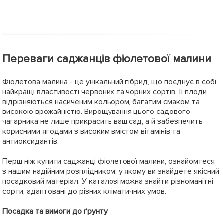
Переваги саджанців фіолетової малини
Фіолетова малина - це унікальний гібрид, що поєднує в собі
найкращі властивості червоних та чорних сортів. Її плоди
відрізняються насиченим кольором, багатим смаком та
високою врожайністю. Вирощування цього садового
чагарника не лише прикрасить ваш сад, а й забезпечить
корисними ягодами з високим вмістом вітамінів та
антиоксидантів.
Перш ніж купити саджанці фіолетової малини, ознайомтеся
з нашим надійним розплідником, у якому ви знайдете якісний
посадковий матеріал. У каталозі можна знайти різноманітні
сорти, адаптовані до різних кліматичних умов.
Посадка та вимоги до ґрунту