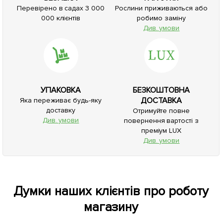
Перевірено в садах 3 000
Рослини приживаються або
000 клієнтів
робимо заміну
Див. умови
УПАКОВКА
БЕЗКОШТОВНА
ДОСТАВКА
Яка переживає будь-яку
доставку
Отримуйте повне
Див. умови
повернення вартості з
преміум LUX
Див. умови
Думки наших клієнтів про роботу
магазину