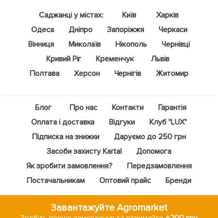
Саджанці у містах:
Київ
Харків
Одеса
Дніпро
Запоріжжя
Черкаси
Вінниця
Миколаїв
Нікополь
Чернівці
Кривий Ріг
Кременчук
Львів
Полтава
Херсон
Чернігів
Житомир
Блог
Про нас
Контакти
Гарантія
Оплата і доставка
Відгуки
Клуб "LUX"
Підписка на знижки
Даруємо до 250 грн
Засоби захисту Kartal
Допомога
Як зробити замовлення?
Передзамовлення
Постачальникам
Оптовий прайс
Бренди
Завантажуйте Agromarket
Зробіть перше замовлення та отримайте
+200 грн