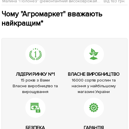
Малина "Полонез" (ремонтантний високоврожайний та зимостійкий сорт)
Від 183 грн.
Чому "Агромаркет" вважають
найкращим*
ЛІДЕРИ РИНКУ №1
ВЛАСНЕ ВИРОБНИЦТВО
15 років з Вами
16000 сортів рослин та
Власне виробництво та
насіння у найбільшому
вирощування
магазині України
БЕЗПЕКА
ГАРАНТІЯ