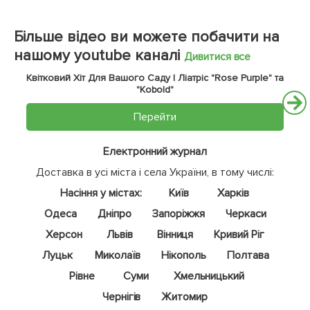
Більше відео ви можете побачити на
нашому youtube каналі
Дивитися все
Квітковий Хіт Для Вашого Саду | Ліатріс "Rose Purple" та
"Kobold"
Перейти
Електронний журнал
Доставка в усі міста і села України, в тому числі:
Насіння у містах:
Київ
Харків
Одеса
Дніпро
Запоріжжя
Черкаси
Херсон
Львів
Вінниця
Кривий Ріг
Луцьк
Миколаїв
Нікополь
Полтава
Рівне
Суми
Хмельницький
Чернігів
Житомир