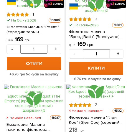
1
2
На Осінь-2026
157480
На Осінь-2026
48884
Фіолетова малина "Роялті"
Фіолетова малина
(середній термін
"БрендіВайн" (Brandywine)
дозрівання) 1 шт в упаковці
169
грн
ціна
(середній термін
169
грн
ціна
дозрівання) 1 шт в упаковці
-
+
-
+
КУПИТИ
КУПИТИ
+
6.76
грн бонусів за покупку
+
6.76
грн бонусів за покупку
2
Немає в наявності
46132
Фіолетова малина "Глен
Немає в наявності
48937
Кое" (Glen Coe) (середній
Ексклюзив! Малина
термін дозрівання) 1 шт в
218
насичено фіолетова
грн