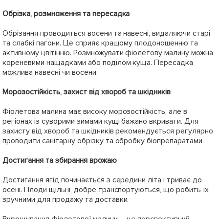
Обрізка, розмноження та пересадка
Обрізання проводиться восени та навесні, видаляючи старі
та слабкі пагони. Це сприяє кращому плодоношенню та
активному цвітінню. Розмножувати фіолетову малину можна
кореневими нащадками або поділом куща. Пересадка
можлива навесні чи восени.
Морозостійкість, захист від хвороб та шкідників
Фіолетова малина має високу морозостійкість, але в
регіонах із суворими зимами кущі бажано вкривати. Для
захисту від хвороб та шкідників рекомендується регулярно
проводити санітарну обрізку та обробку біопрепаратами.
Достигання та збирання врожаю
Достигання ягід починається з середини літа і триває до
осені. Плоди щільні, добре транспортуються, що робить їх
зручними для продажу та доставки.
Вирощування фіолетової малини – це перспективний