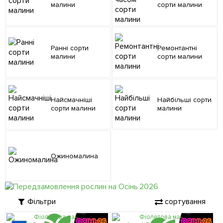
малини
сорти малини
Ранні сорти
Ремонтантні
малини
сорти малини
Найсмачніші
Найбільші сорти
сорти малини
малини
Ожиномалина
Фільтри
сортування