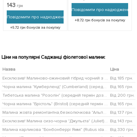
упаковці
"Імператриця" (The
143
грн
Empress) (преміальний
Повідомити про надходження
ароматний сорт, середній
Повідомити про надходження
термін дозрівання)
+
8.72
грн бонусів за покупку
+
5.72
грн бонусів за покупку
Ціни на популярні Саджанці фіолетової малини:
Назва
Ціна
Ексклюзив! Малиново-ожиновий гібрид чорний з глянсовим блиском "Розкішний блюз" (Luxury Blues) (преміальний великоплідний сорт)
Від 185 грн.
Чорна малина "Кумберленд" (Cumberland) (середнього терміну дозрівання)
Від 165 грн.
Тибетська малина "Розолін" (середній термін дозрівання, дає дуже великі смачні плоди)
Від 200 грн.
Чорна малина "Брістоль" (Bristol) (середній термін дозрівання)
Від 165 грн.
Малина жовта ремонтантна,безколючкова "Альпен Голд" (середньо-ранній термін дозрівання, великоплідний сорт)
Від 137 грн.
Ексклюзив! Малина сизо-чорна "Джульєта" (Juliet) (преміальний високоврожайний сорт, середнього терміну дозрівання)
Від 143 грн.
Малина карликова "Бонбонберрі Яммі" (Rubus idaeus BonBonBerry "Yummy") Нідерланди, вазон П12
Від 330 грн.