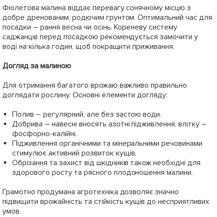
Фіолетова малина віддає перевагу сонячному місцю з
добре дренованим, родючим грунтом. Оптимальний час для
посадки – рання весна чи осінь. Кореневу систему
саджанців перед посадкою рекомендується замочити у
воді на кілька годин, щоб покращити приживання.
Догляд за малиною
Для отримання багатого врожаю важливо правильно
доглядати рослину. Основні елементи догляду:
Полив – регулярний, але без застою води.
Добрива – навесні вносять азотні підживлення, влітку –
фосфорно-калійні.
Підживлення органічними та мінеральними речовинами
стимулює активний розвиток кущів.
Обрізання та захист від шкідників також необхідні для
здорового росту та рясного плодоношення малини.
Грамотно продумана агротехніка дозволяє значно
підвищити врожайність та стійкість кущів до несприятливих
умов.