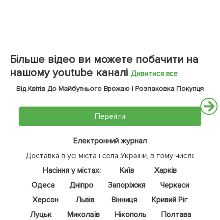
Більше відео ви можете побачити на
нашому youtube каналі
Дивитися все
Від Квітів До Майбутнього Врожаю | Розпаковка Покупця
Перейти
Електронний журнал
Доставка в усі міста і села України, в тому числі:
Насіння у містах:
Київ
Харків
Одеса
Дніпро
Запоріжжя
Черкаси
Херсон
Львів
Вінниця
Кривий Ріг
Луцьк
Миколаїв
Нікополь
Полтава