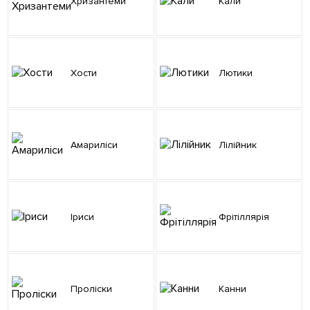
Хризантеми
Кали
Хости
Лютики
Амариліси
Лілійник
Іриси
Фрітіллярія
Проліски
Канни