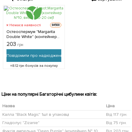
Немає в наявності
64500
Остеоспермум "Margarita
Double White" (контейнер
№10, висота 10-20 см) 1 шт в
203
грн
упаковці
Повідомити про надходження
+
8.12
грн бонусів за покупку
Ціни на популярні Багаторічні цибулини квітів:
Назва
Ціна
Калла "Black Magic" 1шт в упаковці
Від 117 грн.
Гладіолус "Zizanie"
Від 75 грн.
Фуксія ампельна "Deep Purple" (контейнер № 10, висота 5-10 см)
Від 203 грн.