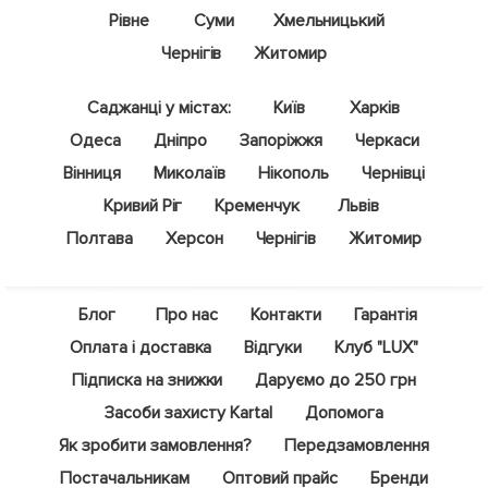
Рівне
Суми
Хмельницький
Чернігів
Житомир
Саджанці у містах:
Київ
Харків
Одеса
Дніпро
Запоріжжя
Черкаси
Вінниця
Миколаїв
Нікополь
Чернівці
Кривий Ріг
Кременчук
Львів
Полтава
Херсон
Чернігів
Житомир
Блог
Про нас
Контакти
Гарантія
Оплата і доставка
Відгуки
Клуб "LUX"
Підписка на знижки
Даруємо до 250 грн
Засоби захисту Kartal
Допомога
Як зробити замовлення?
Передзамовлення
Постачальникам
Оптовий прайс
Бренди