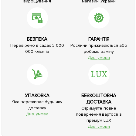
вирощування
магазині України
БЕЗПЕКА
ГАРАНТІЯ
Перевірено в садах 3 000
Рослини приживаються або
000 клієнтів
робимо заміну
Див. умови
УПАКОВКА
БЕЗКОШТОВНА
ДОСТАВКА
Яка переживає будь-яку
доставку
Отримуйте повне
Див. умови
повернення вартості з
преміум LUX
Див. умови