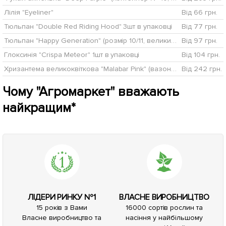
Лілія "Eyeliner"
Від 66 грн.
Тюльпан "Double Red Riding Hood" 3шт в упаковці
Від 77 грн.
Тюльпан "Happy Generation" (розмір 10/11, великий) 3шт в упаковці
Від 97 грн.
Глоксинія "Crispa Meteor" 1шт в упаковці
Від 104 грн.
Хризантема великоквіткова "Malabar Pink" (вазон С1 висота 20-30см)
Від 242 грн.
Чому "Агромаркет" вважають
найкращим*
ЛІДЕРИ РИНКУ №1
ВЛАСНЕ ВИРОБНИЦТВО
15 років з Вами
16000 сортів рослин та
Власне виробництво та
насіння у найбільшому