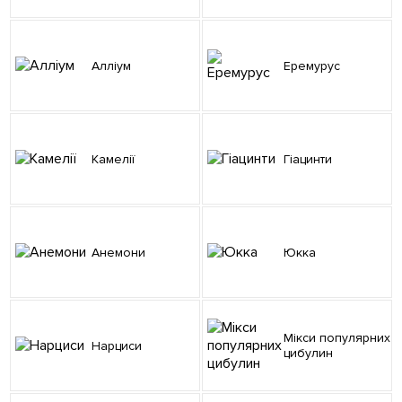
Алліум
Еремурус
Камелії
Гіацинти
Анемони
Юкка
Мікси популярних
Нарциси
цибулин