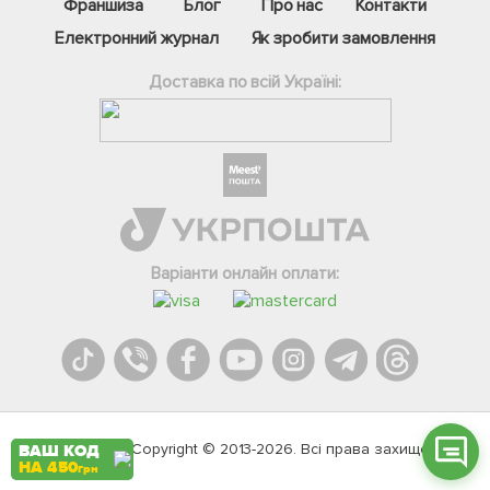
Франшиза
Блог
Про нас
Контакти
Електронний журнал
Як зробити замовлення
Доставка по всій Україні:
Фейсбук
Телеграм
Варіанти онлайн оплати:
Вайбер
Інстаграм
Онлайн чат
Agromarket.Copyright © 2013-2026. Всі права захищені
ВАШ КОД
НА 450
грн