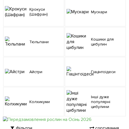
Крокуси
Мускари
(Шафран)
Кошики для
Тюльпани
цибулин
Айстри
Гіацінтоідеси
Інші дуже
Колхикуми
популярні
цибулини
Фільтри
сортування