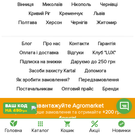
Вінниця
Миколаїв
Нікополь
Чернівці
Кривий Ріг
Кременчук
Львів
Полтава
Херсон
Чернігів
Житомир
Фейсбук
Блог
Про нас
Контакти
Гарантія
Телеграм
Оплата і доставка
Відгуки
Клуб "LUX"
Вайбер
Підписка на знижки
Даруємо до 250 грн
Інстаграм
Засоби захисту Kartal
Допомога
Як зробити замовлення?
Передзамовлення
Онлайн чат
Постачальникам
Оптовий прайс
Бренди
Завантажуйте Agromarket
ВАШ КОД
НА 450
грн
Зробіть перше замовлення та отримайте
+200 грн
бонусів!
Головна
Каталог
Кошик
Акції
Новинки