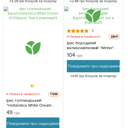
+
3.28
грн бонусів за покупку
+
2.48
грн бонусів за покупку
1
Немає в наявності
20847
Ірис бородатий
великоквітковий "Winter"
1шт в упаковці
104
грн
Повідомити про надходження
+
4.16
грн бонусів за покупку
Немає в наявності
17288
Ірис голландський
"Hollandica White Dream
1003" 5шт в упаковці
49
грн
Повідомити про надходження