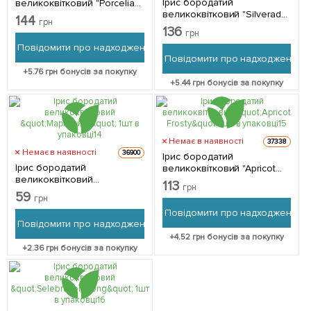
Ірис бородатий
великоквітковий "Porcelian
великоквітковий "Silverado"
Angel" 1шт в упаковці
144
грн
1шт в упаковці
136
грн
Повідомити про надходження
Повідомити про надходження
+
5.76
грн бонусів за покупку
+
5.44
грн бонусів за покупку
Немає в наявності
37338
Немає в наявності
36900
Ірис бородатий
Ірис бородатий
великоквітковий "Apricot
великоквітковий
Frosty" 1шт в упаковці
113
грн
"Маргарита" 1шт в упаковці
59
грн
Повідомити про надходження
Повідомити про надходження
+
4.52
грн бонусів за покупку
+
2.36
грн бонусів за покупку