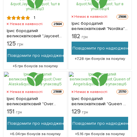
Немає в наявності
25696
1
Ірис бородатий
Немає в наявності
25694
великоквітковий "Nordika"
Ірис бородатий
1шт в упаковці
182
великоквітковий "Jayceete"
грн
1шт в упаковці
125
грн
Повідомити про надходження
Повідомити про надходження
+
7.28
грн бонусів за покупку
+
5
грн бонусів за покупку
Немає в наявності
Немає в наявності
25698
25700
Ірис бородатий
Ірис бородатий
великоквітковий "Over
великоквітковий "Queen of
Alaska" 1шт в упаковці
Angels" 1шт в упаковці
151
129
грн
грн
Повідомити про надходження
Повідомити про надходження
+
6.04
грн бонусів за покупку
+
5.16
грн бонусів за покупку