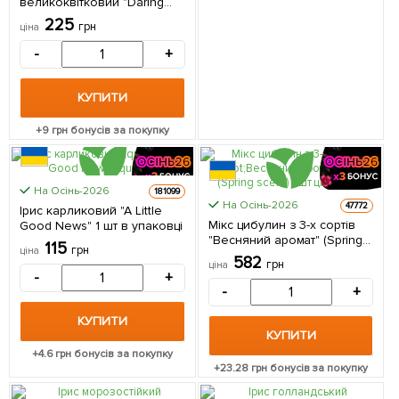
великоквітковий "Daring
Deception" 1 шт в упаковці
225
грн
ціна
-
+
КУПИТИ
+
9
грн бонусів за покупку
На Осінь-2026
181099
На Осінь-2026
47772
Ірис карликовий "A Little
Мікс цибулин з 3-х сортів
Good News" 1 шт в упаковці
"Весняний аромат" (Spring
115
грн
ціна
scent) 3шт цибулин
582
грн
ціна
-
+
-
+
КУПИТИ
КУПИТИ
+
4.6
грн бонусів за покупку
+
23.28
грн бонусів за покупку