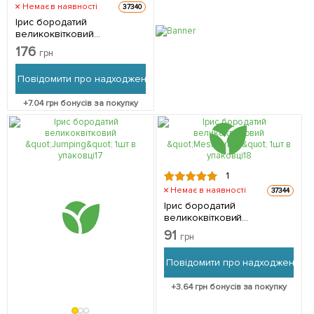
Немає в наявності
37340
Ірис бородатий
великоквітковий
"Selebration Song" 1шт в
176
грн
упаковці
Повідомити про надходження
+
7.04
грн бонусів за покупку
1
Немає в наявності
37344
Ірис бородатий
великоквітковий
"Mesmerizer" 1шт в упаковці
91
грн
Повідомити про надходження
+
3.64
грн бонусів за покупку