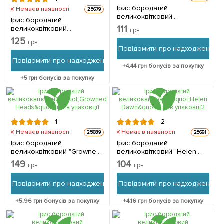
Ірис бородатий
Немає в наявності
25679
великоквітковий
Ірис бородатий
"Devonshire Cream" 1шт в
111
великоквітковий
грн
упаковці
"Charlston" 1шт в упаковці
125
грн
Повідомити про надходження
Повідомити про надходження
+
4.44
грн бонусів за покупку
+
5
грн бонусів за покупку
1
2
Немає в наявності
Немає в наявності
25689
25691
Ірис бородатий
Ірис бородатий
великоквітковий "Growned
великоквітковий "Helen
Heads" 1шт в упаковці
Dawn" 1шт в упаковці
149
104
грн
грн
Повідомити про надходження
Повідомити про надходження
+
5.96
грн бонусів за покупку
+
4.16
грн бонусів за покупку