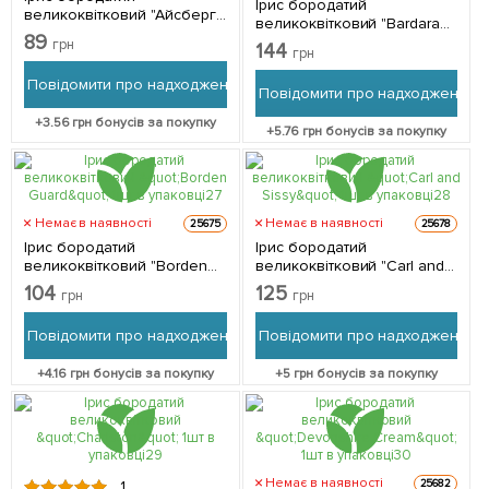
Ірис бородатий
великоквітковий "Айсберг"
великоквітковий "Bardara
1шт в упаковці
89
My Love" 1шт в упаковці
грн
144
грн
Повідомити про надходження
Повідомити про надходження
+
3.56
грн бонусів за покупку
+
5.76
грн бонусів за покупку
Немає в наявності
Немає в наявності
25675
25678
Ірис бородатий
Ірис бородатий
великоквітковий "Borden
великоквітковий "Carl and
Guard" 1шт в упаковці
Sissy" 1шт в упаковці
104
125
грн
грн
Повідомити про надходження
Повідомити про надходження
+
4.16
грн бонусів за покупку
+
5
грн бонусів за покупку
Немає в наявності
25682
1