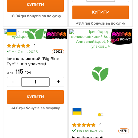
КУПИТИ
КУПИТИ
+
8.04
грн бонусів за покупку
+
8.4
грн бонусів за покупку
1
На Осінь-2026
25626
Ірис карликовий "Big Blue
Eye" 1шт в упаковці
115
грн
ціна
-
+
КУПИТИ
+
4.6
грн бонусів за покупку
4
На Осінь-2026
45711
Ірис бородатий