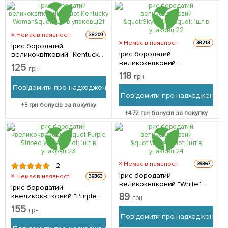
Немає в наявності
38209
Немає в наявності
38213
Ірис бородатий
Ірис бородатий
великоквітковий "Kentucky
великоквітковий
Woman" 1шт в упаковці
125
грн
"Skywalker" 1шт в упаковці
118
грн
Повідомити про надходження
Повідомити про надходження
+
5
грн бонусів за покупку
+
4.72
грн бонусів за покупку
Немає в наявності
39367
2
Ірис бородатий
Немає в наявності
39363
великоквітковий "White"
Ірис бородатий
1шт в упаковці
89
квеликоквітковий "Purple
грн
Striped White" 1шт в
155
грн
упаковці
Повідомити про надходження