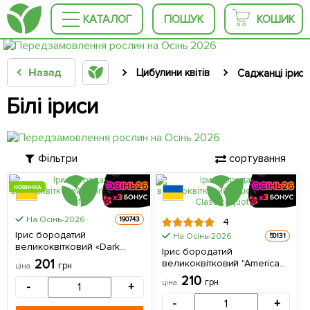
КАТАЛОГ
ПОШУК
КОШИК
Назад
Цибулини квітів
Саджанці ірису
Білі іриси
Фільтри
сортування
НОВИНКА
На Осінь-2026
190743
4
Ірис бородатий
На Осінь-2026
50131
великоквітковий «Dark
Ірис бородатий
Universe» 1 шт в упаковці
201
великоквітковий "American
грн
ціна
Classic" 1 шт в упаковці
210
грн
ціна
-
+
-
+