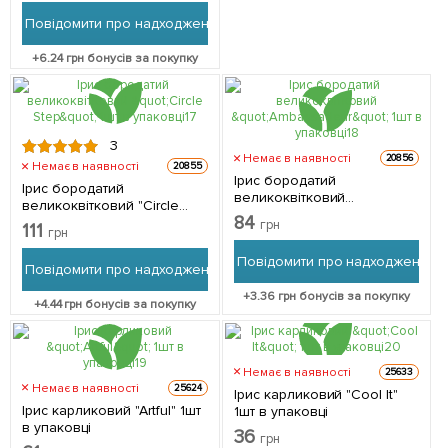
Повідомити про надходження
+
6.24
грн бонусів за покупку
3
Немає в наявності
20856
Немає в наявності
20855
Ірис бородатий
Ірис бородатий
великоквітковий
великоквітковий "Circle
"Ambassadeur" 1шт в
84
Step" 1шт в упаковці
грн
111
упаковці
грн
Повідомити про надходження
Повідомити про надходження
+
3.36
грн бонусів за покупку
+
4.44
грн бонусів за покупку
Немає в наявності
25633
Немає в наявності
25624
Ірис карликовий "Cool It"
Ірис карликовий "Artful" 1шт
1шт в упаковці
в упаковці
36
грн