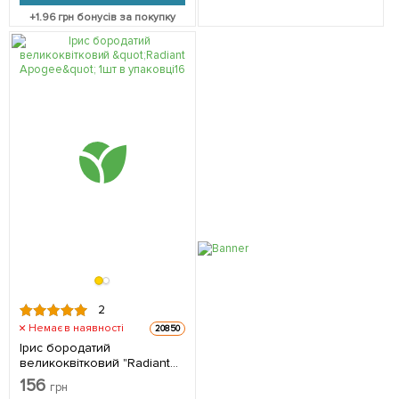
+
1.96
грн бонусів за покупку
2
Немає в наявності
20850
Ірис бородатий
великоквітковий "Radiant
Apogee" 1шт в упаковці
156
грн