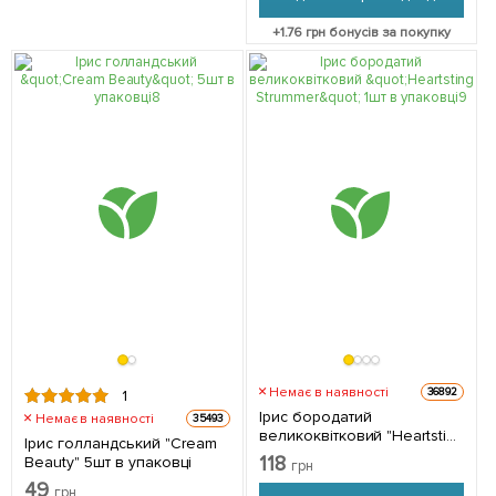
+
1.76
грн бонусів за покупку
Немає в наявності
36892
1
Ірис бородатий
Немає в наявності
35493
великоквітковий "Heartsting
Ірис голландський "Cream
Strummer" 1шт в упаковці
118
Beauty" 5шт в упаковці
грн
49
грн