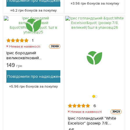
Повідомити про надходження
+
3.56
грн бонусів за покупку
+
6.2
грн бонусів за покупку
1
Немає в наявності
39369
Ірис бородатий
великоквітковий
"White/Lila" 1шт в упаковці
149
грн
Повідомити про надходження
+
5.96
грн бонусів за покупку
6
Немає в наявності
39429
Ірис голландський "White
Excelsior" (розмір 7/8,
великий) 5шт в упаковці