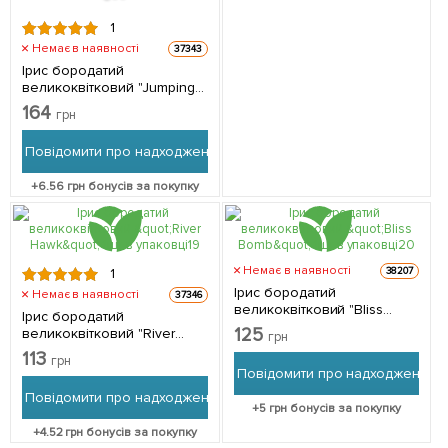
1
Немає в наявності
37343
Ірис бородатий
великоквітковий "Jumping"
1шт в упаковці
164
грн
Повідомити про надходження
+
6.56
грн бонусів за покупку
Немає в наявності
38207
1
Ірис бородатий
Немає в наявності
37346
великоквітковий "Bliss
Ірис бородатий
Bomb" 1шт в упаковці
125
великоквітковий "River
грн
Hawk" 1шт в упаковці
113
грн
Повідомити про надходження
Повідомити про надходження
+
5
грн бонусів за покупку
+
4.52
грн бонусів за покупку