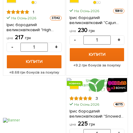
На Осінь-2026
50813
1
Ірис бородатий
На Осінь-2026
37342
великоквітковий "Cajun
Ірис бородатий
Rhythm" 1 шт в упаковці
230
великоквітковий "High
грн
ціна
Class" 1шт в упаковці
217
грн
ціна
-
+
-
+
КУПИТИ
КУПИТИ
+
9.2
грн бонусів за покупку
+
8.68
грн бонусів за покупку
НОВИНКА
3
На Осінь-2026
49775
Ірис бородатий
великоквітковий "Snowed
In" 1 шт в упаковці
225
грн
ціна