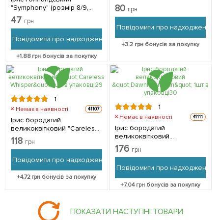
середній) 5шт в упаковці
80
"Symphony" (розмір 8/9,
грн
великий) 5шт в упаковці
47
грн
Повідомити про надходження
Повідомити про надходження
+
3.2
грн бонусів за покупку
+
1.88
грн бонусів за покупку
1
1
Немає в наявності
41107
Немає в наявності
41111
Ірис бородатий
Ірис бородатий
великоквітковий "Careless
великоквітковий
Whisper" 1шт в упаковці
118
грн
"Dawntown Man" 1шт в
176
грн
упаковці
Повідомити про надходження
Повідомити про надходження
+
4.72
грн бонусів за покупку
+
7.04
грн бонусів за покупку
ПОКАЗАТИ НАСТУПНІ ТОВАРИ