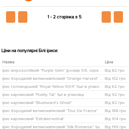
1 -
2 сторінка з 5
Ціни на популярні Білі іриси:
Назва
Ціна
Ірис морозостійкий "Purple Gem" (розмір 5/6, середній) 5шт в упаковці
Від 82 грн.
Ірис бородатий великоквітковий "Orange Harvest" 1шт в упаковці
Від 132 грн.
Ірис голландський "Royal Yellow 1004" 5шт в упаковці
Від 62 грн.
Ірис карликовий "Puddy Tat" 1шт в упаковці
Від 92 грн.
Ірис карликовий "Bluebeard's Ghost"
Від 82 грн.
Ірис бородатий великоквітковий "Tour De France"
Від 188 грн.
Ірис карликовий "Extraterrestrial"
Від 104 грн.
Ірис бородатий великоквітковий "Silk Romanse" 1шт в упаковці
Від 149 грн.