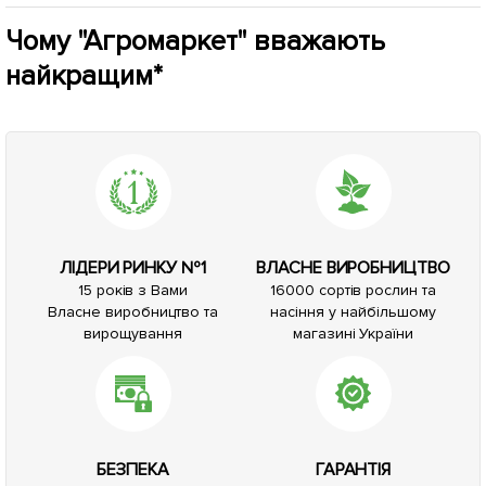
Чому "Агромаркет" вважають
найкращим*
ЛІДЕРИ РИНКУ №1
ВЛАСНЕ ВИРОБНИЦТВО
15 років з Вами
16000 сортів рослин та
Власне виробництво та
насіння у найбільшому
вирощування
магазині України
БЕЗПЕКА
ГАРАНТІЯ