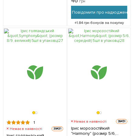
46
грн
Повідомити про надходження
+
1.84
грн бонусів за покупку
Немає в наявності
39451
1
Ірис морозостійкий
Немає в наявності
39431
"Harmony" (розмір 5/6,
Ірис голландський