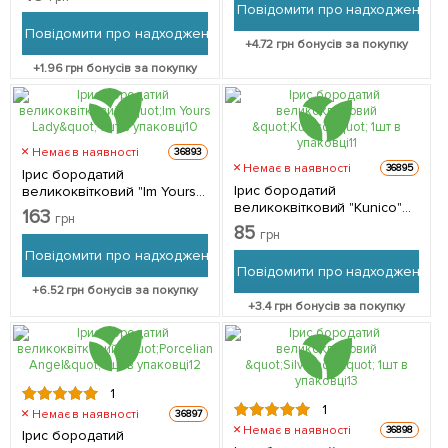
Повідомити про надходження
Повідомити про надходження
+
4.72
грн бонусів за покупку
+
1.96
грн бонусів за покупку
Немає в наявності
36893
Немає в наявності
36895
Ірис бородатий
Ірис бородатий
великоквітковий "Im Yours
великоквітковий "Kunico"
Lady" 1шт в упаковці
163
грн
1шт в упаковці
85
грн
Повідомити про надходження
Повідомити про надходження
+
6.52
грн бонусів за покупку
+
3.4
грн бонусів за покупку
1
1
Немає в наявності
36897
Немає в наявності
36898
Ірис бородатий