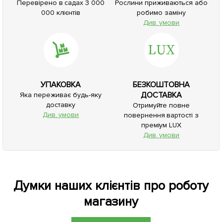
Перевірено в садах 3 000
Рослини приживаються або
000 клієнтів
робимо заміну
Див. умови
УПАКОВКА
БЕЗКОШТОВНА
ДОСТАВКА
Яка переживає будь-яку
доставку
Отримуйте повне
Див. умови
повернення вартості з
преміум LUX
Див. умови
Думки наших клієнтів про роботу
магазину