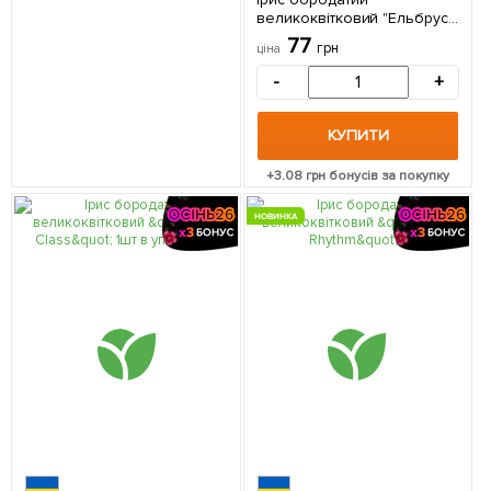
великоквітковий "Ельбрус
Алмазний" NEW 1шт в
77
грн
ціна
упаковці
-
+
КУПИТИ
+
3.08
грн бонусів за покупку
НОВИНКА