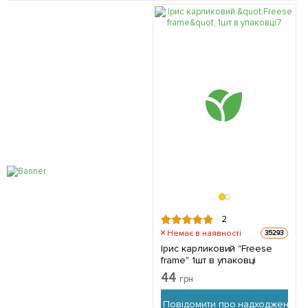
2
Немає в наявності
35293
Ірис карликовий "Freese
frаme" 1шт в упаковці
44
грн
Повідомити про надходження