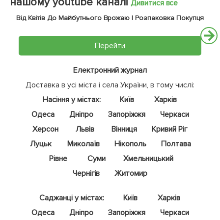
нашому youtube каналі
Дивитися все
Від Квітів До Майбутнього Врожаю | Розпаковка Покупця
Перейти
Електронний журнал
Доставка в усі міста і села України, в тому числі:
Насіння у містах:
Київ
Харків
Одеса
Дніпро
Запоріжжя
Черкаси
Херсон
Львів
Вінниця
Кривий Ріг
Луцьк
Миколаїв
Нікополь
Полтава
Рівне
Суми
Хмельницький
Чернігів
Житомир
Саджанці у містах:
Київ
Харків
Одеса
Дніпро
Запоріжжя
Черкаси