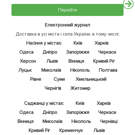
Перейти
Електронний журнал
Доставка в усі міста і села України, в тому числі:
Насіння у містах:
Київ
Харків
Одеса
Дніпро
Запоріжжя
Черкаси
Херсон
Львів
Вінниця
Кривий Ріг
Луцьк
Миколаїв
Нікополь
Полтава
Рівне
Суми
Хмельницький
Чернігів
Житомир
Саджанці у містах:
Київ
Харків
Одеса
Дніпро
Запоріжжя
Черкаси
Вінниця
Миколаїв
Нікополь
Чернівці
Кривий Ріг
Кременчук
Львів