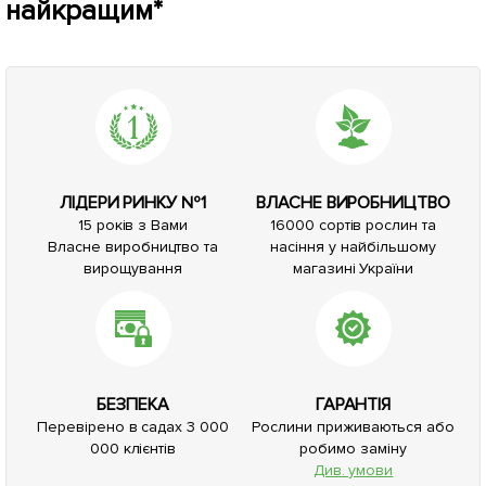
найкращим*
ЛІДЕРИ РИНКУ №1
ВЛАСНЕ ВИРОБНИЦТВО
15 років з Вами
16000 сортів рослин та
Власне виробництво та
насіння у найбільшому
вирощування
магазині України
БЕЗПЕКА
ГАРАНТІЯ
Перевірено в садах 3 000
Рослини приживаються або
000 клієнтів
робимо заміну
Див. умови