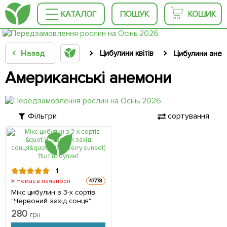
КАТАЛОГ
ПОШУК
КОШИК
Назад
Цибулини квітів
Цибулини анем
Американські анемони
Фільтри
сортування
1
Немає в наявності
47778
Мікс цибулин з 3-х сортів
"Червоний захід сонця"
(Raspberry sunset) 11шт
280
грн
цибулин