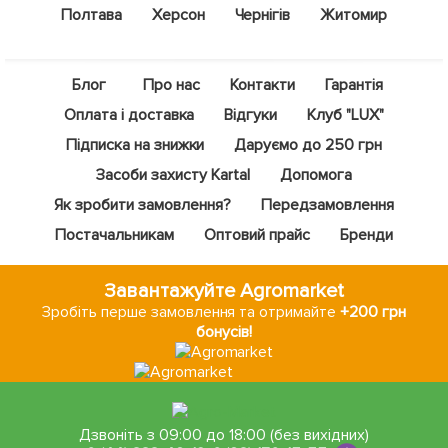
Полтава
Херсон
Чернігів
Житомир
Блог
Про нас
Контакти
Гарантія
Оплата і доставка
Відгуки
Клуб "LUX"
Підписка на знижки
Даруємо до 250 грн
Засоби захисту Kartal
Допомога
Як зробити замовлення?
Передзамовлення
Постачальникам
Оптовий прайс
Бренди
Завантажуйте Agromarket
Зробіть перше замовлення та отримайте
+200 грн
бонусів!
Дзвоніть з 09:00 до 18:00 (без вихідних)