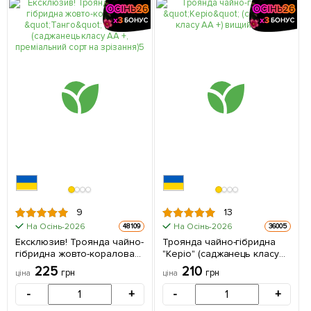
9
13
На Осінь-2026
На Осінь-2026
48109
36005
Ексклюзив! Троянда чайно-
Троянда чайно-гібридна
гібридна жовто-коралова
"Керіо" (саджанець класу
"Танго" (Tango) (саджанець
АА +) вищий сорт 1 шт в
225
210
грн
грн
ціна
ціна
класу АА +, преміальний
упаковці
сорт на зрізання) 1 шт в
-
+
-
+
упаковці