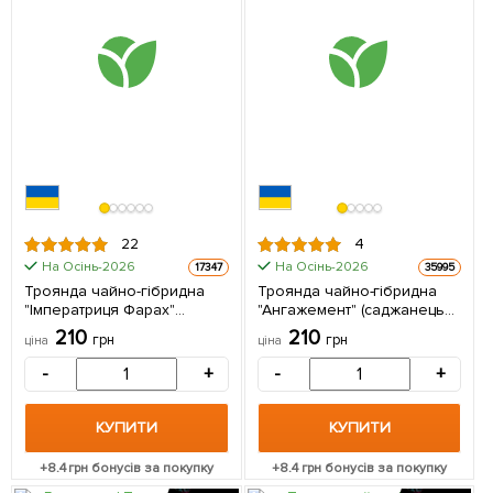
22
4
На Осінь-2026
На Осінь-2026
17347
35995
Троянда чайно-гібридна
Троянда чайно-гібридна
"Імператриця Фарах"
"Ангажемент" (саджанець
(саджанець класу АА +)
класу АА +) вищий сорт 1 шт
210
210
грн
грн
ціна
ціна
вищий сорт 1 шт в упаковці
в упаковці
-
+
-
+
КУПИТИ
КУПИТИ
+
8.4
грн бонусів за покупку
+
8.4
грн бонусів за покупку