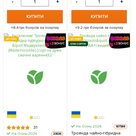
-
+
-
+
преміальний рясно
квітучий сорт) 1 саджанець
в упаковці
КУПИТИ
КУПИТИ
+
8.4
грн бонусів за покупку
+
9.2
грн бонусів за покупку
ХІТ РОКУ
ХІТ РОКУ
КЛІН СОРТІН
На Осінь-2026
187588
31
Троянда чайно-гібридна
На Осінь-2026
20636