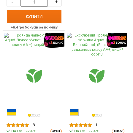
-
+
КУПИТИ
+
8.4
грн бонусів за покупку
8
1
На Осінь-2026
На Осінь-2026
44183
103472