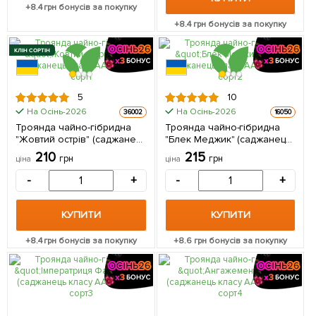
+
8.4
грн бонусів за покупку
+
8.4
грн бонусів за покупку
КЛІН СОРТІН
5
10
На Осінь-2026
На Осінь-2026
36002
16050
Троянда чайно-гібридна
Троянда чайно-гібридна
"Жовтий острів" (саджанець
"Блек Меджик" (саджанець
класу АА +) вищий сорт 1 шт
класу АА +) вищий сорт 1 шт
210
215
грн
грн
ціна
ціна
в упаковці
в упаковці
-
+
-
+
КУПИТИ
КУПИТИ
+
8.4
грн бонусів за покупку
+
8.6
грн бонусів за покупку