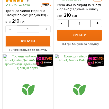
8
Роза чайно-гібридна "Софі
На Осінь-2026
20985
Лорен" (саджанець класу
Троянда чайно-гібридна
АА +) вищий сорт 1 шт в
210
"Фокус покус" (саджанець
грн
ціна
упаковці
класу АА +) вищий сорт 1 шт
210
грн
ціна
-
+
в упаковці
-
+
КУПИТИ
КУПИТИ
+
8.4
грн бонусів за покупку
+
8.4
грн бонусів за покупку