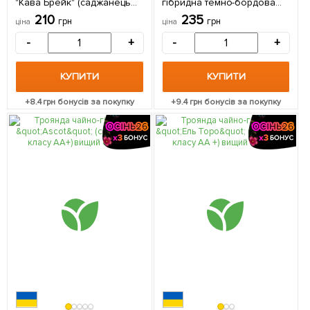
"Кава Брейк" (саджанець
гібридна темно-бордова
класу АА +) вищий сорт 1 шт
"Королівство мрій"
210
235
грн
грн
ціна
ціна
в упаковці
(Kingdom of Dreams)
(саджанець класу АА +,
-
+
-
+
преміальний сорт,
хворобостійкий) 1 шт в
упаковці
КУПИТИ
КУПИТИ
+
8.4
грн бонусів за покупку
+
9.4
грн бонусів за покупку