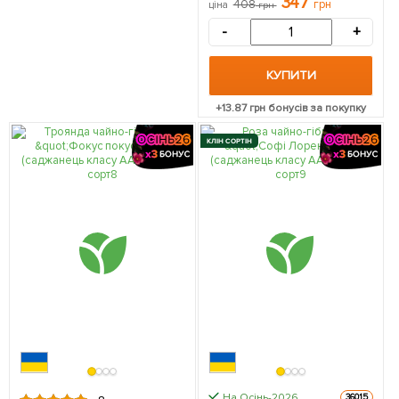
347
408
грн
ціна
грн
упаковці
-
+
КУПИТИ
+
13.87
грн бонусів за покупку
КЛІН СОРТІН
На Осінь-2026
36015