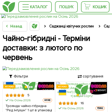
КАТАЛОГ
ПОШУК
КОШИК
Назад
Саджанці квітучих рослин
Садж
Чайно-гібридні - Терміни
доставки: з лютого по
червень
Фільтри
сортування
ХІТ РОКУ
ХІТ РОКУ
5
На Осінь-2026
44148
16
Троянда чайно-гібридна
На Осінь-2026
15992
"Ред Інтуішн" 1 шт в упаковці