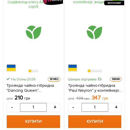
КРУПНОМІР
На Осінь-2026
Швидка відправка
181482
190040
Троянда чайно-гібридна
Троянда чайно-гібридна
"Dancing Queen"
"Paul Neyron" у контейнері,
(саджанець класу АА+)
вищий сорт 1 шт в упаковці
210
347
грн
408
грн
ціна
ціна
грн
вищий сорт 1 саджанець в
упаковці
-
+
-
+
КУПИТИ
КУПИТИ