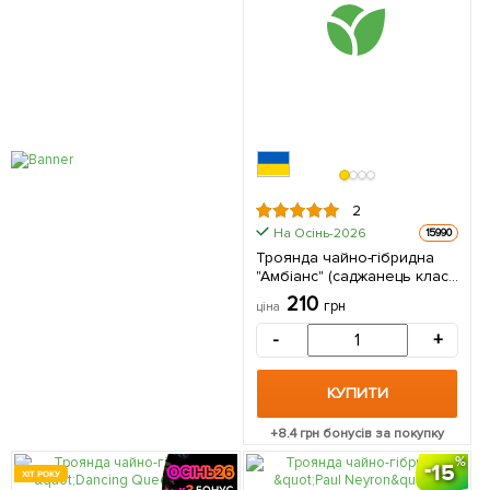
2
На Осінь-2026
15990
Троянда чайно-гібридна
"Амбіанс" (саджанець класу
АА +) вищий сорт 1 шт в
210
грн
ціна
упаковці
-
+
КУПИТИ
+
8.4
грн бонусів за покупку
15
ХІТ РОКУ