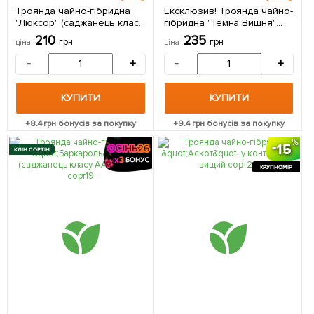
Троянда чайно-гібридна
Ексклюзив! Троянда чайно-
"Люксор" (саджанець класу
гібридна "Темна Вишня"
АА +) вищий сорт 1 шт в
(Black Cherry) (саджанець
210
235
грн
грн
ціна
ціна
упаковці
класу АА+) вищий сорт 1
саджанець в упаковці
-
+
-
+
КУПИТИ
КУПИТИ
+
8.4
грн бонусів за покупку
+
9.4
грн бонусів за покупку
15
КЛІН СОРТІН
КРУПНОМІР