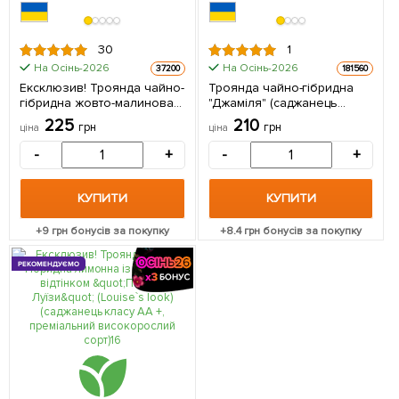
30
1
На Осінь-2026
На Осінь-2026
37200
181560
Ексклюзив! Троянда чайно-
Троянда чайно-гібридна
гібридна жовто-малинова
"Джаміля" (саджанець
"Голлівудська зірка"
класу АА+) вищий сорт 1
225
210
грн
грн
ціна
ціна
(Hollywood star) (саджанець
саджанець в упаковці
класу АА +, преміальний
-
+
-
+
ароматний сорт) 1
саджанець в упаковці
КУПИТИ
КУПИТИ
+
9
грн бонусів за покупку
+
8.4
грн бонусів за покупку
РЕКОМЕНДУЄМО