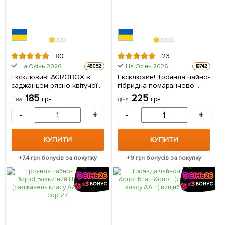
80
23
На Осінь-2026
На Осінь-2026
48052
19742
Ексклюзив! AGROBOX з
Ексклюзив! Троянда чайно-
саджанцем рясно квітучої
гібридна помаранчево-
троянди 1 шт в упаковці
червона "Любочка"
185
225
грн
грн
ціна
ціна
(Lyubochka) (саджанець
класу АА +, преміальний
-
+
-
+
крупноцветковий сорт) 1
саджанець в упаковці
КУПИТИ
КУПИТИ
+
7.4
грн бонусів за покупку
+
9
грн бонусів за покупку