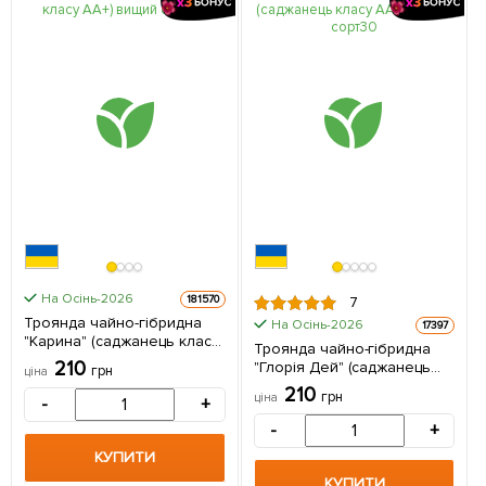
На Осінь-2026
181570
7
Троянда чайно-гібридна
На Осінь-2026
17397
"Карина" (саджанець класу
Троянда чайно-гібридна
АА+) вищий сорт 1
210
"Глорія Дей" (саджанець
грн
ціна
саджанець в упаковці
класу АА +) вищий сорт 1 шт
210
грн
ціна
-
+
в упаковці
-
+
КУПИТИ
КУПИТИ