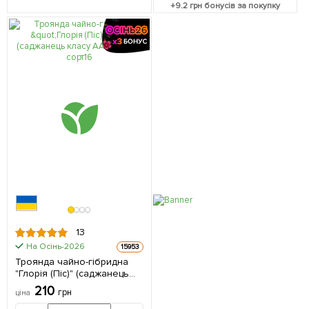
+
9.2
грн бонусів за покупку
13
На Осінь-2026
15953
Троянда чайно-гібридна
"Глорія (Піс)" (саджанець
класу АА +) вищий сорт 1 шт
210
грн
ціна
в упаковці