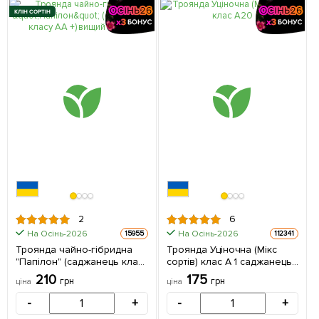
КЛІН СОРТІН
2
6
На Осінь-2026
На Осінь-2026
15955
112341
Троянда чайно-гібридна
Троянда Уціночна (Мікс
"Папілон" (саджанець класу
сортів) клас А 1 саджанець
АА +) вищий сорт 1 шт в
в упаковці
210
175
грн
грн
ціна
ціна
упаковці
-
+
-
+