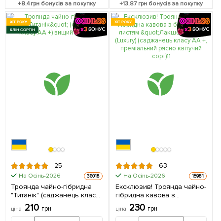
+
8.4
грн бонусів за покупку
+
13.87
грн бонусів за покупку
ХІТ РОКУ
ХІТ РОКУ
КЛІН СОРТІН
25
63
На Осінь-2026
На Осінь-2026
36018
15981
Троянда чайно-гібридна
Ексклюзив! Троянда чайно-
"Титанік" (саджанець класу
гібридна кавова з
АА +) вищий сорт 1 шт в
блискучим листям
210
230
грн
грн
ціна
ціна
упаковці
"Лакшері" (Luxury)
(саджанець класу АА +,