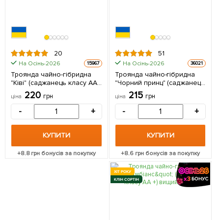
20
51
На Осінь-2026
На Осінь-2026
15967
36021
Троянда чайно-гібридна
Троянда чайно-гібридна
"Ківі" (саджанець класу АА
"Чорний принц" (саджанець
+) вищий сорт 1 шт в
класу АА +) вищий сорт 1 шт
220
215
грн
грн
ціна
ціна
упаковці
в упаковці
-
+
-
+
КУПИТИ
КУПИТИ
+
8.8
грн бонусів за покупку
+
8.6
грн бонусів за покупку
ХІТ РОКУ
КЛІН СОРТІН