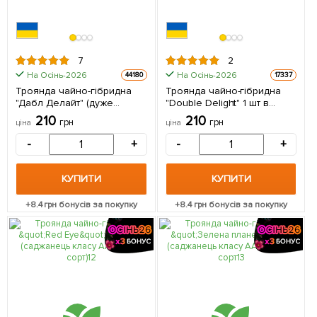
7
2
На Осінь-2026
На Осінь-2026
44180
17337
Троянда чайно-гібридна
Троянда чайно-гібридна
"Дабл Делайт" (дуже
"Double Delight" 1 шт в
ароматна!) (Саджанець
упаковці
210
210
грн
грн
ціна
ціна
класу АА +) вищий сорт 1 шт
в упаковці
-
+
-
+
КУПИТИ
КУПИТИ
+
8.4
грн бонусів за покупку
+
8.4
грн бонусів за покупку