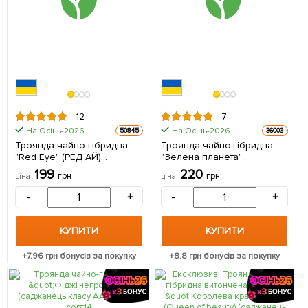
12
7
На Осінь-2026
На Осінь-2026
50845
36003
Троянда чайно-гібридна
Троянда чайно-гібридна
"Red Eye" (РЕД АЙ)
"Зелена планета"
(саджанець класу АА,
(саджанець класу АА +)
199
220
грн
грн
ціна
ціна
вищий сорт) 1 шт в упаковці
вищий сорт 1 шт в упаковці
-
+
-
+
КУПИТИ
КУПИТИ
+
7.96
грн бонусів за покупку
+
8.8
грн бонусів за покупку