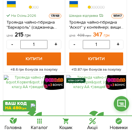
На Осінь-2026
Швидка відправка
178168
185417
Троянда чайно-гібридна
Троянда чайно-гібридна
"Баркароль" (саджанець
"Аскот" у контейнері, вищий
класу АА+) вищий сорт 1
сорт 1 саджанець в
Фейсбук
215
347
грн
408
грн
ціна
ціна
грн
саджанець в упаковці
упаковці
-
+
-
+
Телеграм
Вайбер
КУПИТИ
КУПИТИ
Інстаграм
+
8.6
грн бонусів за покупку
+
13.87
грн бонусів за покупку
Онлайн чат
КЛІН СОРТІН
ВАШ КОД
НА 450
грн
Головна
Каталог
Кошик
Акції
Новинки