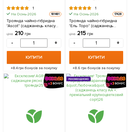
1
1
На Осінь-2026
На Осінь-2026
181481
17428
Троянда чайно-гібридна
Троянда чайно-гібридна
"Ascot" (саджанець класу
"Ель Торо" (саджанець
АА+) вищий сорт 1
класу АА +) вищий сорт 1 шт
210
215
грн
грн
ціна
ціна
саджанець в упаковці
в упаковці
-
+
-
+
КУПИТИ
КУПИТИ
+
8.4
грн бонусів за покупку
+
8.6
грн бонусів за покупку
РЕКОМЕНДУЄМО