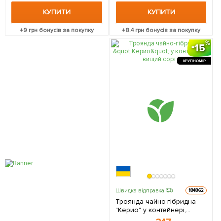
КУПИТИ
КУПИТИ
+
9
грн бонусів за покупку
+
8.4
грн бонусів за покупку
15
КРУПНОМІР
Швидка відправка
184862
Троянда чайно-гібридна
"Керио" у контейнері,
вищий сорт 1 саджанець в