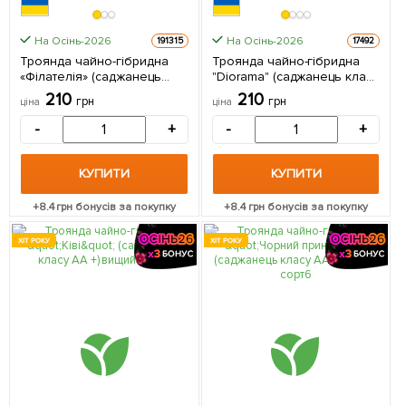
На Осінь-2026
На Осінь-2026
191315
17492
Троянда чайно-гібридна
Троянда чайно-гібридна
«Філателія» (саджанець
"Diorama" (саджанець класу
класу АА+) найвищий сорт 1
АА +) вищий сорт 1 шт в
210
210
грн
грн
ціна
ціна
саджанець в упаковці
упаковці
-
+
-
+
КУПИТИ
КУПИТИ
+
8.4
грн бонусів за покупку
+
8.4
грн бонусів за покупку
ХІТ РОКУ
ХІТ РОКУ