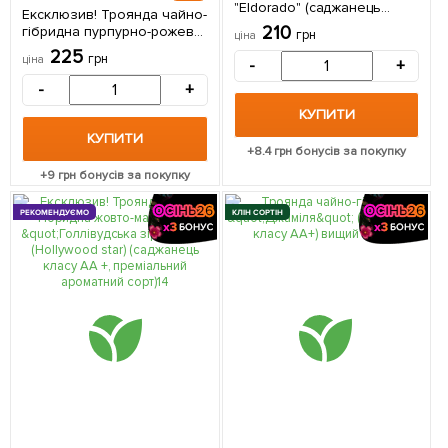
"Eldorado" (саджанець
Ексклюзив! Троянда чайно-
класу АА+) вищий сорт 1
210
гібридна пурпурно-рожева
грн
ціна
саджанець в упаковці
"Мадмуазель"
225
грн
ціна
-
+
(Mademoiselle) (сорт на
дуже смачне варення) 1
-
+
саджанець в упаковці
КУПИТИ
КУПИТИ
+
8.4
грн бонусів за покупку
+
9
грн бонусів за покупку
РЕКОМЕНДУЄМО
КЛІН СОРТІН