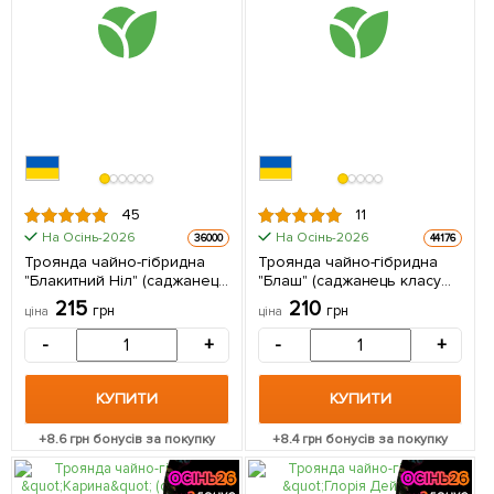
45
11
На Осінь-2026
На Осінь-2026
36000
44176
Троянда чайно-гібридна
Троянда чайно-гібридна
"Блакитний Ніл" (саджанець
"Блаш" (саджанець класу
класу АА +) вищий сорт 1 шт
АА +) вищий сорт 1 шт в
215
210
грн
грн
ціна
ціна
в упаковці
упаковці
-
+
-
+
КУПИТИ
КУПИТИ
+
8.6
грн бонусів за покупку
+
8.4
грн бонусів за покупку