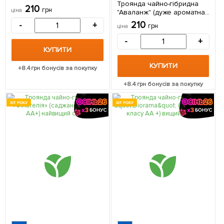
Троянда чайно-гібридна
210
грн
ціна
"Аваланж" (дуже ароматна!)
(Саджанець класу АА +)
210
-
+
грн
ціна
вищий сорт 1 шт в упаковці
-
+
КУПИТИ
КУПИТИ
+
8.4
грн бонусів за покупку
+
8.4
грн бонусів за покупку
ХІТ РОКУ
ХІТ РОКУ