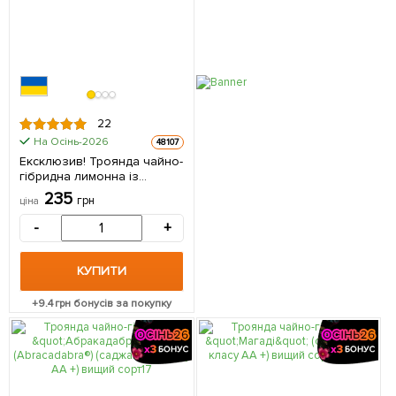
22
На Осінь-2026
48107
Ексклюзив! Троянда чайно-
гібридна лимонна із
зеленим відтінком "Погляд
235
грн
ціна
Луїзи" (Louise`s look)
(саджанець класу АА +,
-
+
преміальний високорослий
сорт) 1 шт в упаковці
КУПИТИ
+
9.4
грн бонусів за покупку