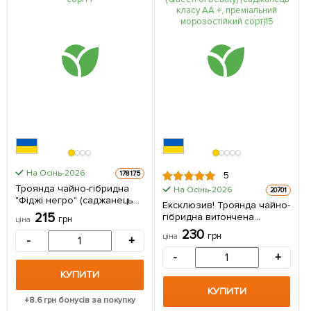
На Осінь-2026
178175
5
Троянда чайно-гібридна
На Осінь-2026
20701
"Фіджі негро" (саджанець
Ексклюзив! Троянда чайно-
класу АА+) вищий сорт 1
215
гібридна витончена
грн
ціна
саджанець в упаковці
бузкова "Королева краси"
230
грн
ціна
-
+
(Queen of beauty)
(саджанець класу АА +,
-
+
преміальний
КУПИТИ
морозостійкий сорт) 1 шт в
упаковці
КУПИТИ
+
8.6
грн бонусів за покупку