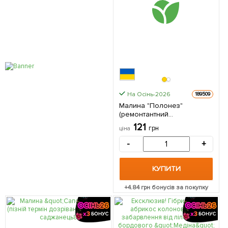
На Осінь-2026
189509
Малина "Полонез"
(ремонтантний
високоврожайний сорт
121
грн
ціна
польської селекції) 1-річний
саджанець 1 шт в упаковці
-
+
КУПИТИ
+
4.84
грн бонусів за покупку