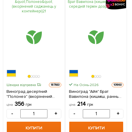
На Осінь-2026
Швидка відправка
187660
101860
Виноград десертний
Виноград "Айя" Брат
"Полонез" (вкорінений
Вавилона (кишміш, ранньо-
саджанець у контейнері) 1
середній термін
356
214
грн
грн
ціна
ціна
саджанець в упаковці
дозрівання) 1 саджанець в
упаковці
-
+
-
+
КУПИТИ
КУПИТИ