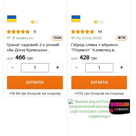
9
14
В наявності.
На Осінь-2026
72036
48776
Гранат садовий 2-х річний
Гібрид слива + абрикос
«Ак-Дона Кримська»
"Плумкот" 1саженец в
(висота саджанця 40-60см)
упаковці. 1 саджанець в
466
428
грн
грн
ціна
ціна
1 саджанець в упаковці
упаковці
-
+
-
+
КУПИТИ
КУПИТИ
+
18.64
грн бонусів за покупку
+
17.12
грн бонусів за покупку