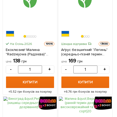
На Осінь-2026
Швидка відправка
191016
178000
Ексклюзив! Малина
Аґрус безшипний "Легинь"
"Radziejowa (Радзієва)"
(середньо-пізній термін
(ультрарання,
дозрівання, морозостійкий
138
169
грн
грн
ціна
ціна
великоягідна, солодка) 1
сорт) 1 саджанець в
саджанець в упаковці
упаковці
-
+
-
+
КУПИТИ
КУПИТИ
+
5.52
грн бонусів за покупку
+
6.76
грн бонусів за покупку