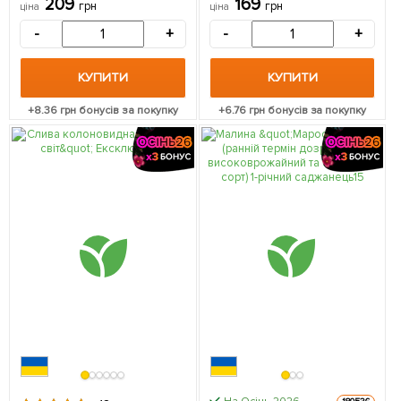
209
169
грн
грн
ціна
ціна
стабільний винний сорт) 1
сорт) 1 саджанець в
саджанець в упаковці
упаковці
-
+
-
+
КУПИТИ
КУПИТИ
+
8.36
грн бонусів за покупку
+
6.76
грн бонусів за покупку