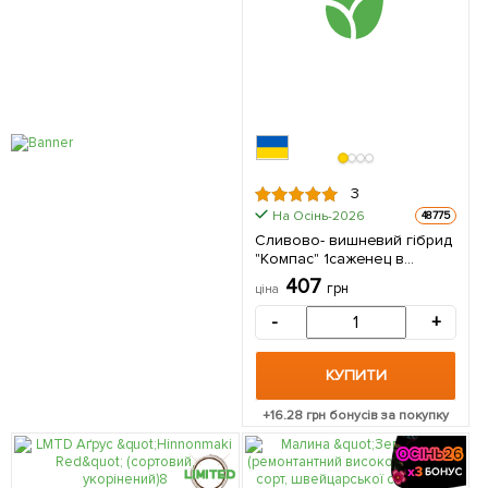
3
На Осінь-2026
48775
Сливово- вишневий гібрид
"Компас" 1саженец в
упаковці. 1 саджанець в
407
грн
ціна
упаковці
-
+
КУПИТИ
+
16.28
грн бонусів за покупку