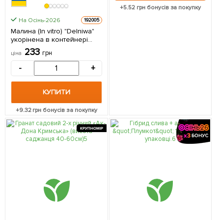
+
5.52
грн бонусів за покупку
На Осінь-2026
192005
Малина (In vitro) "Delniwa"
укорінена в контейнері
(ремонтантна, рання,
233
грн
ціна
високоврожайна) 1
саджанець в упаковці
-
+
КУПИТИ
+
9.32
грн бонусів за покупку
КРУПНОМІР