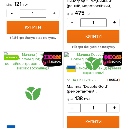
Виноград "Полуничний"
сортів, великоплідна) 1 шт в
121
грн
ціна
(ранній, морозостійкий,
упаковці
великий, з яскраво
475
-
+
грн
ціна
вираженим полунично-
суничним смаком) 1
-
+
саджанець в упаковці
КУПИТИ
КУПИТИ
+
4.84
грн бонусів за покупку
+
19
грн бонусів за покупку
НОВИНКА
На Осінь-2026
189523
Малина "Double Gold"
(ремонтантний
великоплідний сорт
138
грн
ціна
американської селекції) 1-
річний саджанець 1 шт в
-
+
упаковці
КУПИТИ