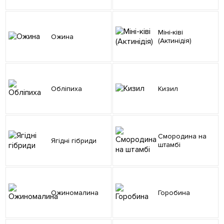
Міні-ківі
Ожина
(Актинідія)
Обліпиха
Кизил
Смородина на
Ягідні гібриди
штамбі
Ожиномалина
Горобина