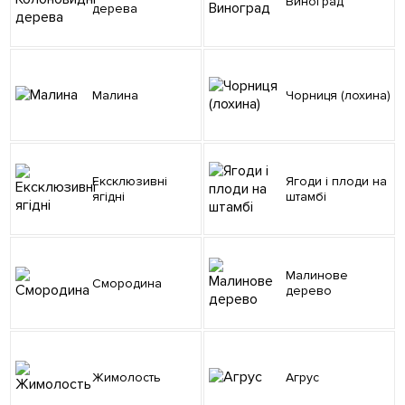
Виноград
дерева
Малина
Чорниця (лохина)
Ексклюзивні
Ягоди і плоди на
ягідні
штамбі
Малинове
Смородина
дерево
Жимолость
Агрус