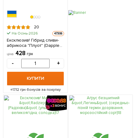
20
На Осінь-2026
47306
Ексклюзив! Гібрид сливи-
абрикоса "Плуот" (Dapple
Dandy) 1 саджанець в
428
грн
ціна
упаковці
-
+
КУПИТИ
+
17.12
грн бонусів за покупку