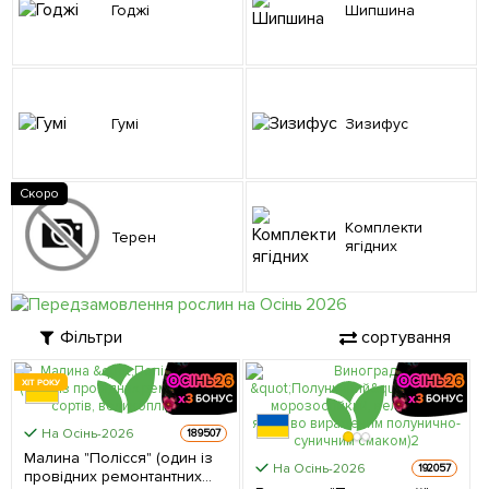
Годжі
Шипшина
Гумі
Зизифус
Скоро
Комплекти
Терен
ягідних
Фільтри
сортування
ХІТ РОКУ
На Осінь-2026
189507
Малина "Полісся" (один із
На Осінь-2026
192057
провідних ремонтантних