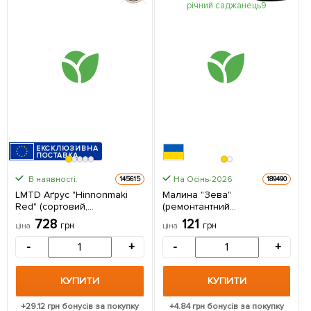
ЕКСКЛЮЗИВНА
ПОСТАВКА
В наявності.
На Осінь-2026
145615
189490
LMTD Аґрус "Hinnonmaki
Малина "Зева"
Red" (сортовий,
(ремонтантний
укорінений) з Нідерландів 1
високоврожайний сорт,
728
121
грн
грн
ціна
ціна
саджанець в упаковці
швейцарської селекції) 1-
річний саджанець 1 шт в
-
+
-
+
упаковці
КУПИТИ
КУПИТИ
+
29.12
грн бонусів за покупку
+
4.84
грн бонусів за покупку