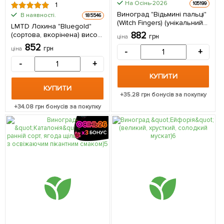
На Осінь-2026
105199
1
Виноград "Відьмині пальці"
В наявності.
185546
(Witch Fingers) (унікальний
LMTD Лохина "Bluegold"
сорт) 1 саджанець в
882
(сортова, вкорінена) висота
грн
ціна
упаковці
50-70см 1 саджанець в
852
грн
ціна
-
+
упаковці Нідерланди
-
+
КУПИТИ
КУПИТИ
+
35.28
грн бонусів за покупку
+
34.08
грн бонусів за покупку