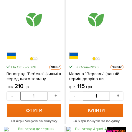
На Осінь-2026
На Осінь-2026
101867
189532
Виноград "Ребека" (кишміш
Малина "Версаль" (ранній
середнього терміну
термін дозрівання,
дозрівання) 1 саджанець в
високоврожайний та
210
115
грн
грн
ціна
ціна
упаковці
безшипий сорт) 1 шт в
упаковці
-
+
-
+
КУПИТИ
КУПИТИ
+
8.4
грн бонусів за покупку
+
4.6
грн бонусів за покупку