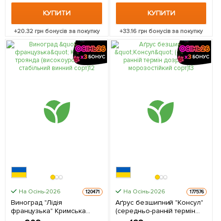
КУПИТИ
КУПИТИ
+
20.32
грн бонусів за покупку
+
33.16
грн бонусів за покупку
На Осінь-2026
На Осінь-2026
120471
177576
Виноград "Лідія
Аґрус безшипний "Консул"
французька" Кримська
(середньо-ранній термін
троянда (високоурожайний,
дозрівання, морозостійкий