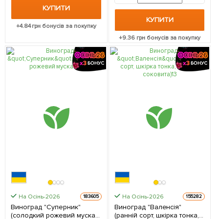
дозрівання) 1 саджанець в
КУПИТИ
упаковці
КУПИТИ
+
4.84
грн бонусів за покупку
+
9.36
грн бонусів за покупку
На Осінь-2026
На Осінь-2026
183605
155282
Виноград "Суперник"
Виноград "Валенсія"
(солодкий рожевий мускат)
(ранній сорт, шкірка тонка,