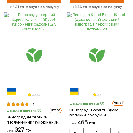
+
14.24
грн бонусів за покупку
+
8.56
грн бонусів за покупку
Швидка відправка
101878
1
Виноград "Басанті" (дуже
Швидка відправка
192236
великий солодкий
Виноград десертний
виноград з персиковими
465
"Полуничний" (укорінений
грн
ціна
нотками) 1 саджанець в
саджанець у контейнері) 1
327
упаковці
грн
ціна
-
+
саджанець в упаковці