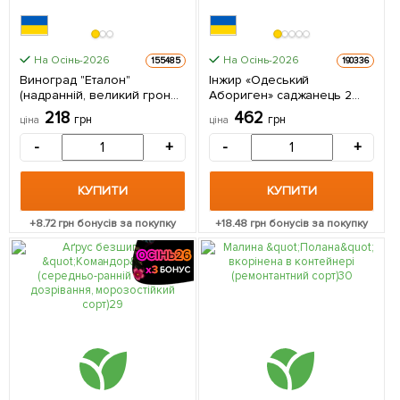
На Осінь-2026
На Осінь-2026
155485
190336
Виноград "Еталон"
Інжир «Одеський
(надранній, великий гроно
Абориген» саджанець 2
до 1500гр) 1 саджанець в
роки (ремонтантний,
218
462
грн
грн
ціна
ціна
упаковці
великоплідний сорт,
середній термін
-
+
-
+
дозрівання) 1 саджанець в
упаковці
КУПИТИ
КУПИТИ
+
8.72
грн бонусів за покупку
+
18.48
грн бонусів за покупку