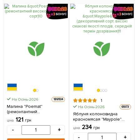
На Осінь-2026
189504
1
Малина "Poemat"
На Осінь-2026
61973
(ремонтантний
Яблуня колоновидна
високоврожайний сорт) 1
121
красномясая "Maypole"
грн
ціна
шт в упаковці
(декоративний сорт, високі
234
грн
ціна
-
+
смакові якості плодів,
середній термін
-
+