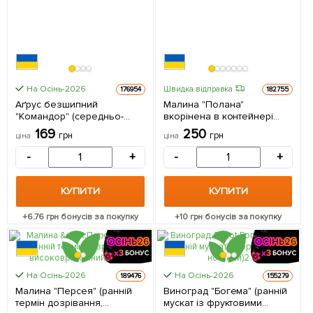
На Осінь-2026
Швидка відправка
176954
182755
Аґрус безшипний
Малина "Полана"
"Командор" (середньо-
вкорінена в контейнері
ранній термін дозрівання,
(ремонтантний сорт) 1
169
250
грн
грн
ціна
ціна
морозостійкий сорт) 1
саджанець в упаковці
саджанець в упаковці
-
+
-
+
КУПИТИ
КУПИТИ
+
6.76
грн бонусів за покупку
+
10
грн бонусів за покупку
На Осінь-2026
На Осінь-2026
189476
155279
Малина "Персея" (ранній
Виноград "Богема" (ранній
термін дозрівання,
мускат із фруктовими