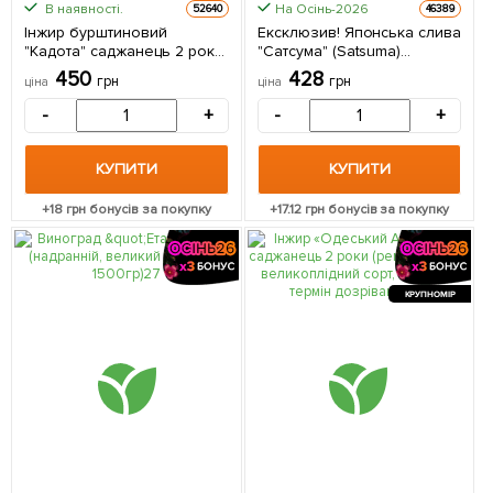
В наявності.
На Осінь-2026
52640
46389
Інжир бурштиновий
Ексклюзив! Японська слива
"Кадота" саджанець 2 роки
"Сатсума" (Satsuma)
(ремонтантний, ранній сорт)
(ранньостиглий)
450
428
грн
грн
ціна
ціна
1 саджанець в упаковці
великоплідна 150грамм! 1
саджанець в упаковці
-
+
-
+
КУПИТИ
КУПИТИ
+
18
грн бонусів за покупку
+
17.12
грн бонусів за покупку
КРУПНОМІР