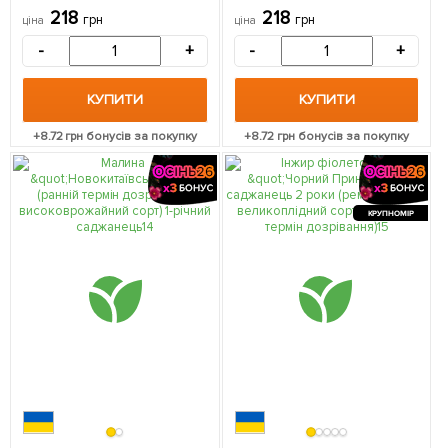
1 саджанець в упаковці
м'якоть соковита) 1
218
218
грн
грн
ціна
ціна
саджанець в упаковці
-
+
-
+
КУПИТИ
КУПИТИ
+
8.72
грн бонусів за покупку
+
8.72
грн бонусів за покупку
КРУПНОМІР