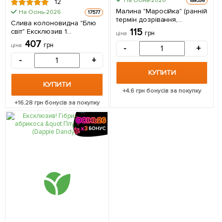
На Осінь-2026
189536
12
Малина "Маросійка" (ранній
На Осінь-2026
17577
термін дозрівання,
Слива колоновидна "Блю
високоврожайний та
115
світ" Ексклюзив 1
грн
ціна
безшипий сорт) 1-річний
саджанець в упаковці
407
саджанець 1 шт в упаковці
грн
ціна
-
+
-
+
КУПИТИ
КУПИТИ
+
4.6
грн бонусів за покупку
+
16.28
грн бонусів за покупку