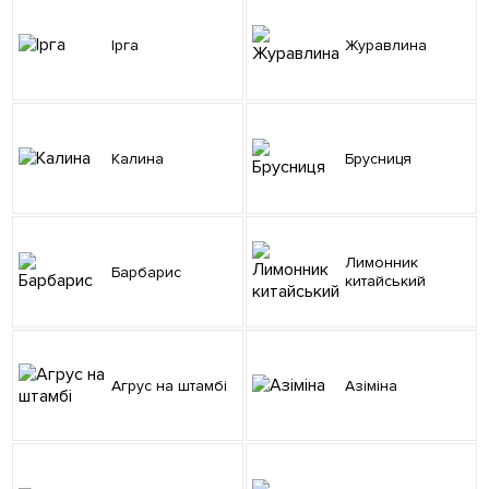
Ірга
Журавлина
Калина
Брусниця
Лимонник
Барбарис
китайський
Агрус на штамбі
Азіміна