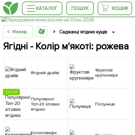
КАТАЛОГ
ПОШУК
КОШИК
Назад
Саджанці ягідних кущів
Ягідні - Колір м'якоті: рожева
Фруктові
Ягідний драйв
крупноміри
Топ-20
Популярно!
Топ-20 хітових
Полуниця
ягідних
Колоновидні