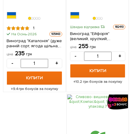
Швидка відправка
182410
1
Виноград "Ейфорія"
На Осінь-2026
105443
(великий, хрусткий,
Виноград "Каталонія" (дуже
солодкий мускат) 1
255
ранній сорт, ягода щільна,
грн
ціна
саджанець в упаковці
хрумка, з освіжаючим
235
грн
ціна
-
+
пікантним смаком) 1
саджанець в упаковці
-
+
КУПИТИ
КУПИТИ
+
10.2
грн бонусів за покупку
+
9.4
грн бонусів за покупку