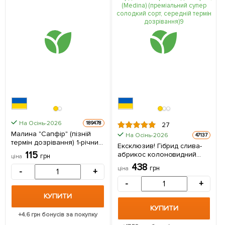
На Осінь-2026
189478
27
Малина "Сапфір" (пізній
На Осінь-2026
47137
термін дозрівання) 1-річний
Ексклюзив! Гібрид слива-
саджанець 1 шт в упаковці
115
абрикос колоновидний
грн
ціна
забарвлення від лілового
438
грн
ціна
-
+
до бордового "Медіна"
(Medina) (преміальний
-
+
супер солодкий сорт,
КУПИТИ
середній термін
дозрівання) 1 саджанець в
КУПИТИ
упаковці
+
4.6
грн бонусів за покупку