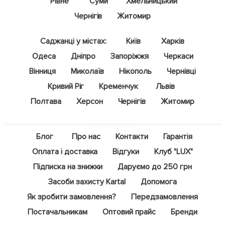
Рівне
Суми
Хмельницький
Чернігів
Житомир
Саджанці у містах:
Київ
Харків
Одеса
Дніпро
Запоріжжя
Черкаси
Вінниця
Миколаїв
Нікополь
Чернівці
Кривий Ріг
Кременчук
Львів
Полтава
Херсон
Чернігів
Житомир
Блог
Про нас
Контакти
Гарантія
Оплата і доставка
Відгуки
Клуб "LUX"
Підписка на знижки
Даруємо до 250 грн
Засоби захисту Kartal
Допомога
Як зробити замовлення?
Передзамовлення
Постачальникам
Оптовий прайс
Бренди