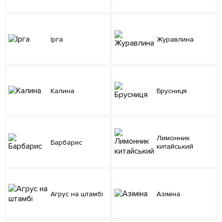
Ірга
Журавлина
Калина
Брусниця
Лимонник
Барбарис
китайський
Агрус на штамбі
Азіміна