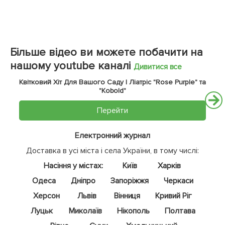
Більше відео ви можете побачити на
нашому youtube каналі
Дивитися все
Квітковий Хіт Для Вашого Саду | Ліатріс "Rose Purple" та
"Kobold"
Перейти
Електронний журнал
Доставка в усі міста і села України, в тому числі:
Насіння у містах:
Київ
Харків
Одеса
Дніпро
Запоріжжя
Черкаси
Херсон
Львів
Вінниця
Кривий Ріг
Луцьк
Миколаїв
Нікополь
Полтава