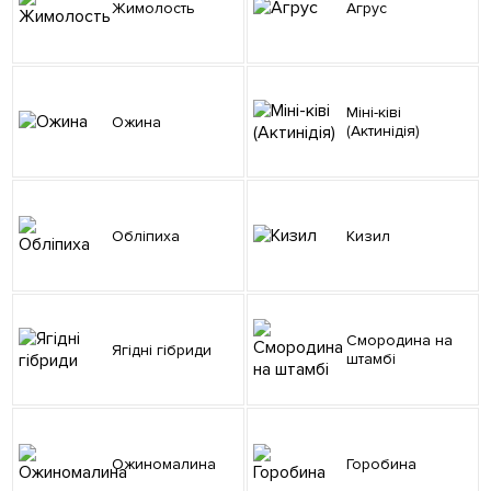
Жимолость
Агрус
Міні-ківі
Ожина
(Актинідія)
Обліпиха
Кизил
Смородина на
Ягідні гібриди
штамбі
Ожиномалина
Горобина