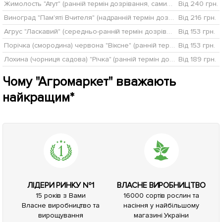
Жимолость "Атут" (ранній термін дозрівання, самий невибагливий і зимостійкий сорт)
Від 240 грн.
Виноград "Пам'яті Вчителя" (надранній термін дозрівання, ягоди не тріскаються і дуже великі)
Від 216 грн.
Агрус "Ласкавий" (середньо-ранній термін дозрівання)
Від 153 грн.
Порічка (смородина) червона "Віксне" (ранній термін дозрівання, зимостійкий сорт)
Від 153 грн.
Лохина (чорниця садова) "Річка" (ранній термін дозрівання, один з найпопулярніших сортів)
Від 189 грн.
Чому "Агромаркет" вважають
найкращим*
ЛІДЕРИ РИНКУ №1
ВЛАСНЕ ВИРОБНИЦТВО
15 років з Вами
16000 сортів рослин та
Власне виробництво та
насіння у найбільшому
вирощування
магазині України