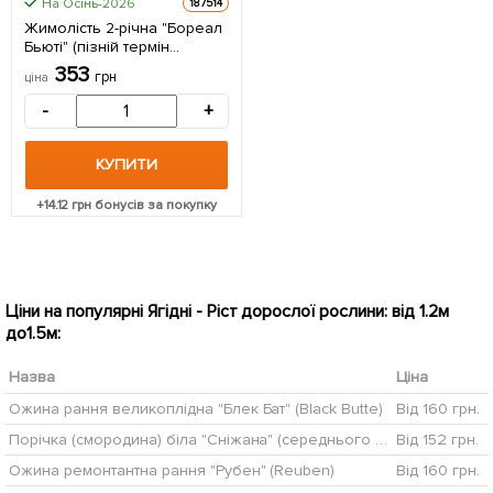
На Осінь-2026
187514
Жимолість 2-річна "Бореал
Бьюті" (пізній термін
дозрівання,
353
грн
ціна
високоврожайний сорт)
С1,5 1 саджанець в упаковці
-
+
КУПИТИ
+
14.12
грн бонусів за покупку
Ціни на популярні Ягідні - Ріст дорослої рослини: від 1.2м
до1.5м:
Назва
Ціна
Ожина рання великоплідна "Блек Бат" (Black Butte)
Від 160 грн.
Порічка (смородина) біла "Сніжана" (середнього терміну дозрівання, один з кращих сортів білої смородини)
Від 152 грн.
Ожина ремонтантна рання "Рубен" (Reuben)
Від 160 грн.