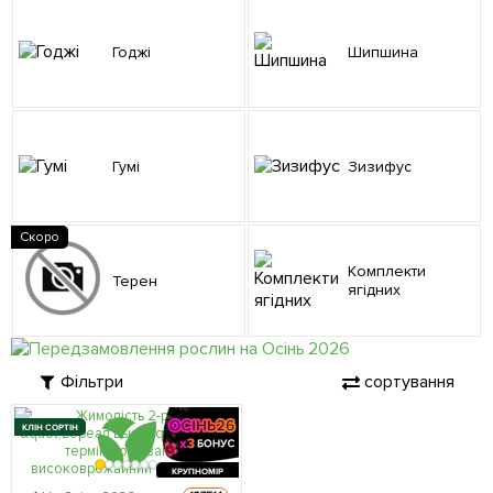
Годжі
Шипшина
Гумі
Зизифус
Скоро
Комплекти
Терен
ягідних
Фільтри
сортування
КЛІН СОРТІН
КРУПНОМІР