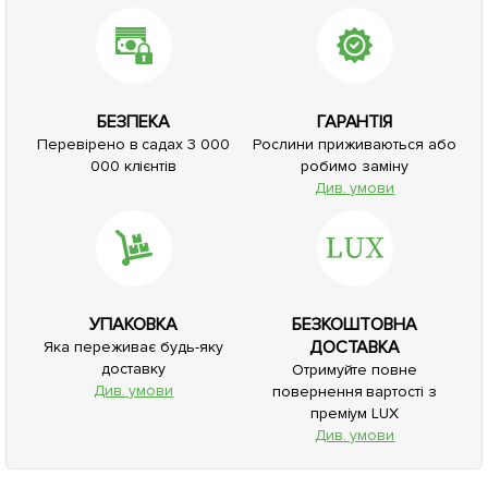
БЕЗПЕКА
ГАРАНТІЯ
Перевірено в садах 3 000
Рослини приживаються або
000 клієнтів
робимо заміну
Див. умови
УПАКОВКА
БЕЗКОШТОВНА
ДОСТАВКА
Яка переживає будь-яку
доставку
Отримуйте повне
Див. умови
повернення вартості з
преміум LUX
Див. умови