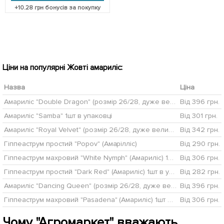
+
10.28
грн бонусів за покупку
Ціни на популярні Жовті амариліс:
Назва
Ціна
Амариліс "Double Dragon" (розмір 26/28, дуже великий) 1шт в упаковці
Від 396 грн.
Амариліс "Samba" 1шт в упаковці
Від 301 грн.
Амариліс "Royal Velvet" (розмір 26/28, дуже великий) 1шт в упаковці
Від 342 грн.
Гіппеаструм простий "Popov" (Амарілліс)
Від 290 грн.
Гіппеаструм махровий "White Nymph" (Амариліс) 1шт в упаковці
Від 306 грн.
Гіппеаструм простий "Dark Red" (Амариліс) 1шт в упаковці
Від 282 грн.
Амариліс "Dancing Queen" (розмір 26/28, дуже великий) 1шт в упаковці
Від 396 грн.
Гіппеаструм махровий "Pasadena" (Амариліс) 1шт в упаковці
Від 306 грн.
Чому "Агромаркет" вважають