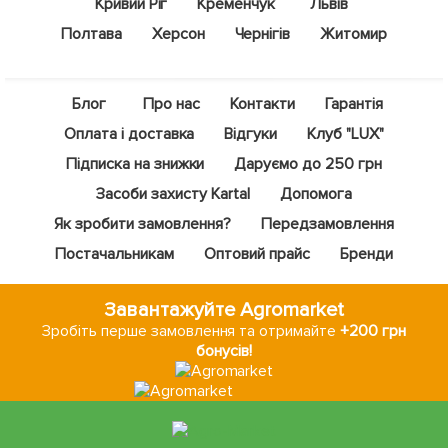
Кривий Ріг
Кременчук
Львів
Полтава
Херсон
Чернігів
Житомир
Блог
Про нас
Контакти
Гарантія
Оплата і доставка
Відгуки
Клуб "LUX"
Підписка на знижки
Даруємо до 250 грн
Засоби захисту Kartal
Допомога
Як зробити замовлення?
Передзамовлення
Постачальникам
Оптовий прайс
Бренди
Завантажуйте Agromarket
Зробіть перше замовлення та отримайте
+200 грн
бонусів!