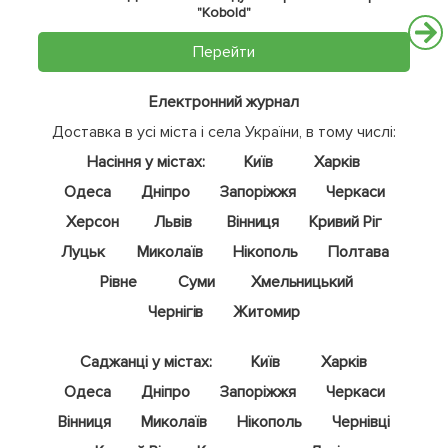
"Kobold"
Перейти
Електронний журнал
Доставка в усі міста і села України, в тому числі:
Насіння у містах:
Київ
Харків
Одеса
Дніпро
Запоріжжя
Черкаси
Херсон
Львів
Вінниця
Кривий Ріг
Луцьк
Миколаїв
Нікополь
Полтава
Рівне
Суми
Хмельницький
Чернігів
Житомир
Саджанці у містах:
Київ
Харків
Одеса
Дніпро
Запоріжжя
Черкаси
Вінниця
Миколаїв
Нікополь
Чернівці