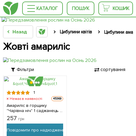
КАТАЛОГ
ПОШУК
КОШИК
Назад
Цибулини квітів
Цибулини амар
Жовті амариліс
Фільтри
сортування
1
Немає в наявності
45369
Амариліс в горщику
"Чарівна ніч" 1 саджанець в
упаковці
257
грн
Повідомити про надходження