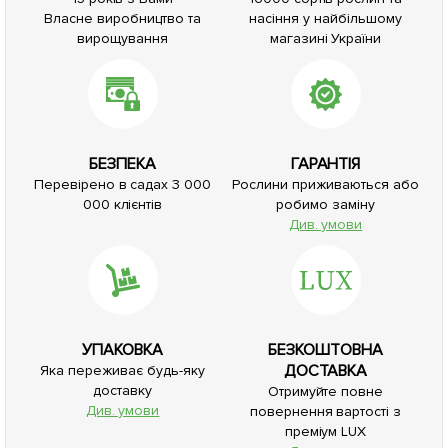
Власне виробництво та
насіння у найбільшому
вирощування
магазині України
БЕЗПЕКА
ГАРАНТІЯ
Перевірено в садах 3 000
Рослини приживаються або
000 клієнтів
робимо заміну
Див. умови
УПАКОВКА
БЕЗКОШТОВНА
ДОСТАВКА
Яка переживає будь-яку
доставку
Отримуйте повне
Див. умови
повернення вартості з
преміум LUX