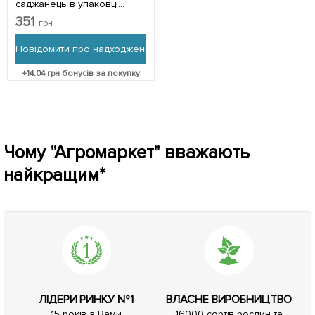
саджанець в упаковці
(кімнатний) Нідерланди
351
грн
Повідомити про надходження
+
14.04
грн бонусів за покупку
Чому "Агромаркет" вважають
найкращим*
ЛІДЕРИ РИНКУ №1
ВЛАСНЕ ВИРОБНИЦТВО
15 років з Вами
16000 сортів рослин та