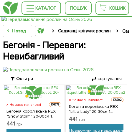
КАТАЛОГ
ПОШУК
КОШИК
Назад
Саджанці квітучих рослин
Садж
Бегонія - Переваги:
Невибагливий
Фільтри
сортування
Немає в наявності
176782
Немає в наявності
176778
Бегонія королівська REX
Бегонія королівська REX
"Little Lady" 20-30см 1
"Snow Storm" 20-30см 1
саджанець в упаковці
441
грн
саджанець в упаковці
(кімнатний) Нідерланди
441
грн
(кімнатний) Нідерланди
Повідомити про надходження