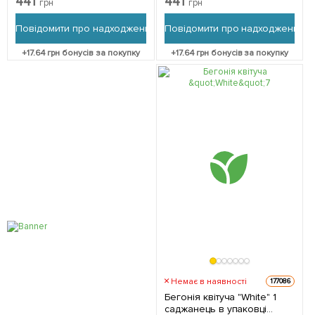
441
441
грн
грн
(кімнатний) Нідерланди
(кімнатний) Нідерланди
Повідомити про надходження
Повідомити про надходження
+
17.64
грн бонусів за покупку
+
17.64
грн бонусів за покупку
Немає в наявності
177086
Бегонія квітуча "White" 1
саджанець в упаковці