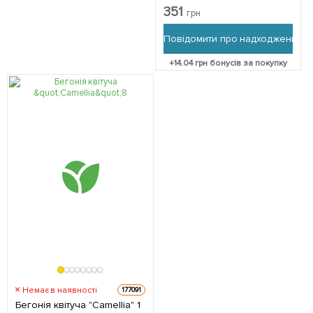
(кімнатний) Нідерланди
351
грн
Повідомити про надходження
+
14.04
грн бонусів за покупку
Немає в наявності
177091
Бегонія квітуча "Camellia" 1