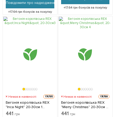
Повідомити про надходження
+
17.64
грн бонусів за покупку
+
17.64
грн бонусів за покупку
Немає в наявності
Немає в наявності
176795
176788
Бегонія королівська REX
Бегонія королівська REX
"Inca Night" 20-30см 1
"Merry Christmas" 20-30см 1
саджанець в упаковці
саджанець в упаковці
441
441
грн
грн
(кімнатний) Нідерланди
(кімнатний) Нідерланди