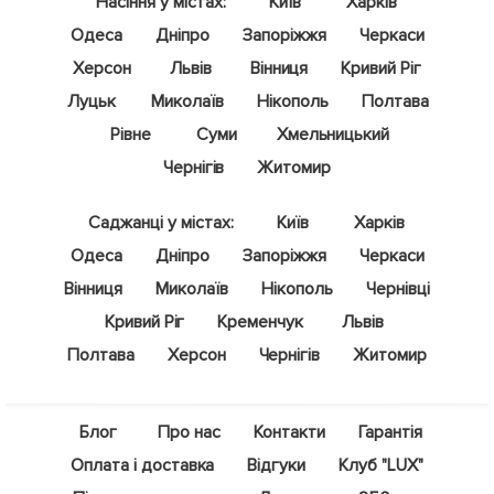
Насіння у містах:
Київ
Харків
Одеса
Дніпро
Запоріжжя
Черкаси
Херсон
Львів
Вінниця
Кривий Ріг
Луцьк
Миколаїв
Нікополь
Полтава
Рівне
Суми
Хмельницький
Чернігів
Житомир
Саджанці у містах:
Київ
Харків
Одеса
Дніпро
Запоріжжя
Черкаси
Вінниця
Миколаїв
Нікополь
Чернівці
Кривий Ріг
Кременчук
Львів
Полтава
Херсон
Чернігів
Житомир
Блог
Про нас
Контакти
Гарантія
Оплата і доставка
Відгуки
Клуб "LUX"