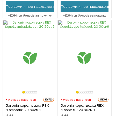
Повідомити про надходження
Повідомити про надходження
+
17.64
грн бонусів за покупку
+
17.64
грн бонусів за покупку
Немає в наявності
Немає в наявності
176790
176794
Бегонія королівська REX
Бегонія королівська REX
"Lambada" 20-30см 1
"Lospe-tu" 20-30см 1
саджанець в упаковці
саджанець в упаковці