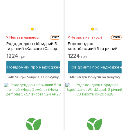
Немає в наявності
Немає в наявності
71967
71968
Рододендрон гібридний 5-
Рододендрон
ти річний «Калсап» (Calsap)
кетевбінський 5-ти річний
С7,5л 1 саджанець в
"Розеум Елеганс" (Roseum
1224
1224
грн
грн
упаковці
Elegans) С7,5л висота 1,2-
1,4м 1 саджанець в упаковці
Повідомити про надходження
Повідомити про надходження
+
48.96
грн бонусів за покупку
+
48.96
грн бонусів за покупку