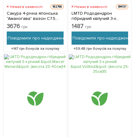
Немає в наявності
Немає в наявності
182766
184131
Сакура 4-річна японська
LMTD Рододендрон
"Аманогава" вазон С7.5,
гібридний квітучий 3-х
висота 160-180см 1
річний "Madame Masson"
3676
1487
грн
грн
саджанець в упаковці
(висота 25-35см) з
Нідерландів 1 саджанець в
Повідомити про надходження
Повідомити про надходження
упаковці
+
147
грн бонусів за покупку
+
59.48
грн бонусів за покупку