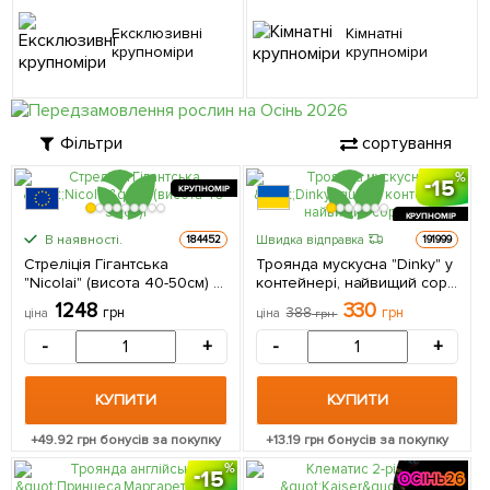
Ексклюзивні
Кімнатні
крупноміри
крупноміри
Фільтри
сортування
15
КРУПНОМІР
КРУПНОМІР
В наявності.
Швидка відправка
184452
191999
Стреліція Гігантська
Троянда мускусна "Dinky" у
"Nicolai" (висота 40-50см) 1
контейнері, найвищий сорт
саджанець в упаковці
1 саджанець в упаковці
1248
330
грн
388
грн
ціна
ціна
грн
(кімнатний)
-
+
-
+
КУПИТИ
КУПИТИ
+
49.92
грн бонусів за покупку
+
13.19
грн бонусів за покупку
15