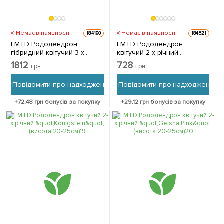
Немає в наявності
Немає в наявності
184190
184521
LMTD Рододендрон
LMTD Рододендрон
гібридний квітучий 3-х
квітучий 2-х річний
річний "Caroline Allbrook"
"Gristede" (висота 20см) 1
1812
728
грн
грн
(висота 25-35см) з
саджанець в упаковці
Нідерландів 1 саджанець в
Нідерланди
Повідомити про надходження
Повідомити про надходження
упаковці
+
72.48
грн бонусів за покупку
+
29.12
грн бонусів за покупку