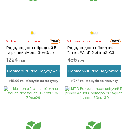
Немає в наявності
Немає в наявності
71969
90913
Рододендрон гібридний 5-
Рододендрон гібридний
ти річний «Нова Зембла»
"Janet Ward" 2 річний, С3
(Nova Zembla) С7,5л висота
висота 10-20см 1 саджанець
1224
436
грн
грн
1,2-1,4м 1 саджанець в
в упаковці
упаковці
Повідомити про надходження
Повідомити про надходження
+
48.96
грн бонусів за покупку
+
17.44
грн бонусів за покупку