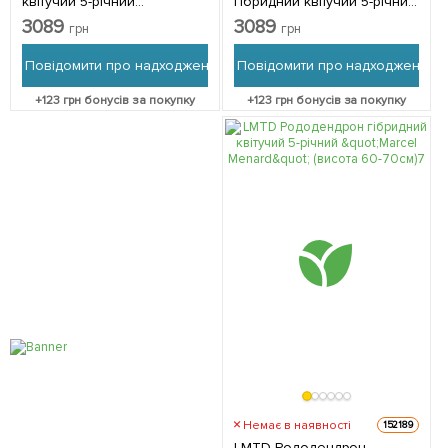
квітучий 5-річний
гібридний квітучий 5-річний
"Germania" (висота 50-
"Madame Masson" (висота
3089
3089
грн
грн
60см) з Нідерландів 1
60-70см) з Нідерландів 1
саджанець в упаковці
саджанець в упаковці
Повідомити про надходження
Повідомити про надходження
+
123
грн бонусів за покупку
+
123
грн бонусів за покупку
Немає в наявності
152189
LMTD Рододендрон