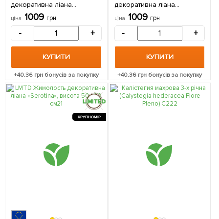
декоративна ліана
декоративна ліана
«Goldflame», висота 50–60
«Halliana», висота 50–60 см
1009
1009
грн
грн
ціна
ціна
см з Нідерландів 1
з Нідерландів 1 саджанець
саджанець в упаковці
в упаковці
-
+
-
+
КУПИТИ
КУПИТИ
+
40.36
грн бонусів за покупку
+
40.36
грн бонусів за покупку
КРУПНОМІР