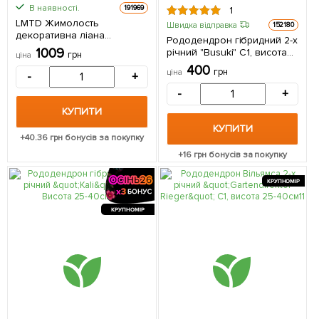
В наявності.
191969
1
LMTD Жимолость
Швидка відправка
152180
декоративна ліана
Рододендрон гібридний 2-х
«Dropmore Scarlet», висота
1009
річний "Busuki" С1, висота
грн
ціна
50–60 см з Нідерландів 1
25-40см 1 саджанець в
400
саджанець в упаковці
грн
ціна
-
+
упаковці
-
+
КУПИТИ
КУПИТИ
+
40.36
грн бонусів за покупку
+
16
грн бонусів за покупку
КРУПНОМІР
КРУПНОМІР