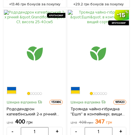
+
13.46
грн бонусів за покупку
+
29.2
грн бонусів за покупку
15
КРУПНОМІР
КРУПНОМІР
Швидка відправка
Швидка відправка
153986
185420
Рододендрон
Троянда чайно-гібридна
катевбінський 2-х річний
"Ешлі" в контейнері, вищий
"Grandiflorum" С1, висота 25-
сорт 1 саджанець в
400
347
грн
408
грн
ціна
ціна
грн
40см 1 саджанець в
упаковці
упаковці
-
+
-
+