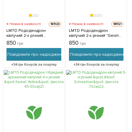
Немає в наявності
Немає в наявності
185120
185121
LMTD Рододендрон
LMTD Рододендрон
квітучий 2-х річний
квітучий 2-х річний "Geisha
"Konigstein" (висота 20-
Pink" (висота 20-25см) з
850
850
грн
грн
25см) з Нідерландів 1
Нідерландів 1 саджанець в
саджанець в упаковці
упаковці
Повідомити про надходження
Повідомити про надходження
+
34
грн бонусів за покупку
+
34
грн бонусів за покупку