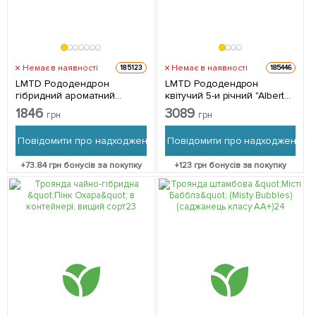
Немає в наявності
Немає в наявності
185123
185446
LMTD Рододендрон
LMTD Рододендрон
гібридний ароматний
квітучий 5-и річний "Albert
квітучий 4-х річний "Sweet
Schweitzer" (висота 70см) з
1846
3089
грн
грн
Yellow" (висота 45-55см) з
Нідерландів 1 саджанець в
Нідерландів 1 саджанець в
упаковці
Повідомити про надходження
Повідомити про надходження
упаковці
+
73.84
грн бонусів за покупку
+
123
грн бонусів за покупку