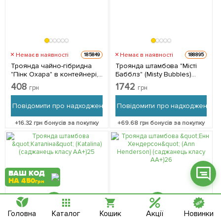
Немає в наявності
Немає в наявності
Фейсбук
185849
188895
Троянда чайно-гібридна
Троянда штамбова "Місті
"Пінк Охара" в контейнері,
Бабблз" (Misty Bubbles)
Телеграм
вищий сорт 1 саджанець в
(саджанець класу АА+) 1 шт
408
1742
грн
грн
упаковці
в упаковці
Вайбер
Повідомити про надходження
Повідомити про надходження
Інстаграм
+
16.32
грн бонусів за покупку
+
69.68
грн бонусів за покупку
Онлайн чат
ВАШ КОД
НА 450
грн
Головна
Каталог
Кошик
Акції
Новинки