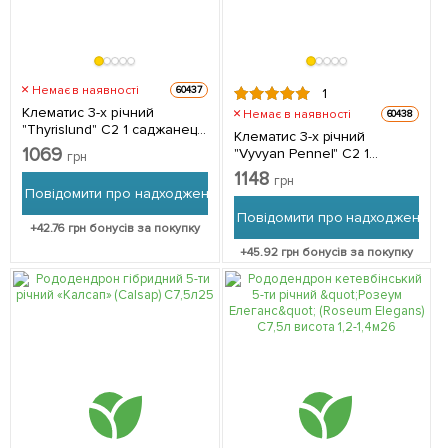
Немає в наявності
60437
1
Клематис 3-х річний
Немає в наявності
60438
"Thyrislund" С2 1 саджанець
Клематис 3-х річний
в упаковці
1069
"Vyvyan Pennel" С2 1
грн
саджанець в упаковці
1148
грн
Повідомити про надходження
Повідомити про надходження
+
42.76
грн бонусів за покупку
+
45.92
грн бонусів за покупку