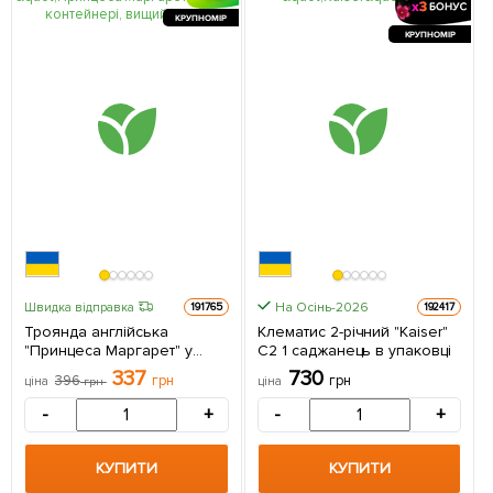
КРУПНОМІР
КРУПНОМІР
На Осінь-2026
Швидка відправка
191765
192417
Троянда англійська
Клематис 2-річний "Kaiser"
"Принцеса Маргарет" у
С2 1 саджанець в упаковці
контейнері, вищий сорт 1
337
730
396
грн
грн
ціна
грн
ціна
саджанець в упаковці
-
+
-
+
КУПИТИ
КУПИТИ