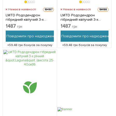
Немає в наявності
Немає в наявності
184187
184188
LMTD Рододендрон
LMTD Рододендрон
гібридний квітучий 3-х
гібридний квітучий 3-х
річний "Marcel Menard"
річний "Vollblut" (висота 25-
1487
1487
грн
грн
(висота 25-40см) з
35см) з Нідерландів 1
Нідерландів 1 саджанець в
саджанець в упаковці
Повідомити про надходження
Повідомити про надходження
упаковці
+
59.48
грн бонусів за покупку
+
59.48
грн бонусів за покупку