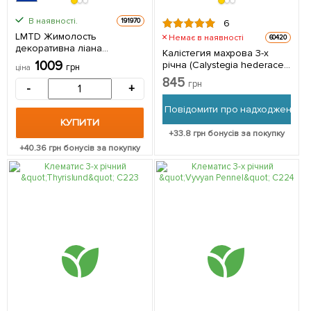
В наявності.
191970
6
LMTD Жимолость
Немає в наявності
60420
декоративна ліана
Калістегия махрова 3-х
«Serotina», висота 50–60 см
1009
річна (Calystegia hederacea
грн
ціна
з Нідерландів 1 саджанець
Flore Pleno) С2 1 саджанець
845
в упаковці
грн
-
+
в упаковці
Повідомити про надходження
КУПИТИ
+
33.8
грн бонусів за покупку
+
40.36
грн бонусів за покупку