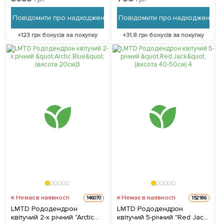
(висота 70см) з
Нідерландів 1 саджанець в
Нідерландів 1 саджанець в
упаковці
Повідомити про надходження
Повідомити про надходження
упаковці
+
123
грн бонусів за покупку
+
31.8
грн бонусів за покупку
Немає в наявності
Немає в наявності
146070
152186
LMTD Рододендрон
LMTD Рододендрон
квітучий 2-х річний "Arctic
квітучий 5-річний "Red Jack"