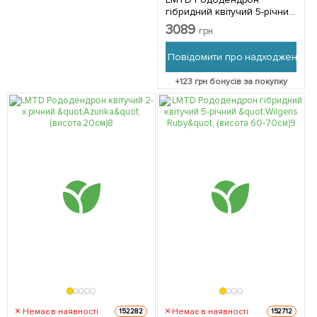
гібридний квітучий 5-річний
"Marcel Menard" (висота 60-
3089
грн
70см) з Нідерландів 1
саджанець в упаковці
Повідомити про надходження
+
123
грн бонусів за покупку
Немає в наявності
Немає в наявності
152282
152712