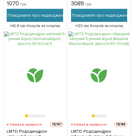
Blue" (висота 20см) з
(висота 40-50см) з
1070
3089
грн
грн
Нідерландів 1 саджанець в
Нідерландів 1 саджанець в
упаковці
упаковці
Повідомити про надходження
Повідомити про надходження
+
42.8
грн бонусів за покупку
+
123
грн бонусів за покупку
Немає в наявності
Немає в наявності
152187
152188
LMTD Рододендрон
LMTD Рододендрон