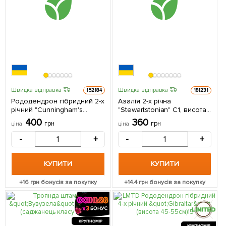
Швидка відправка
Швидка відправка
152184
181231
Рододендрон гібридний 2-х
Азалія 2-х річна
річний "Cunningham's
"Stewartstonian" С1, висота
White" С1, висота 25-40см 1
25-50см 1 саджанець в
400
360
грн
грн
ціна
ціна
саджанець в упаковці
упаковці
-
+
-
+
КУПИТИ
КУПИТИ
+
16
грн бонусів за покупку
+
14.4
грн бонусів за покупку
КРУПНОМІР
КРУПНОМІР