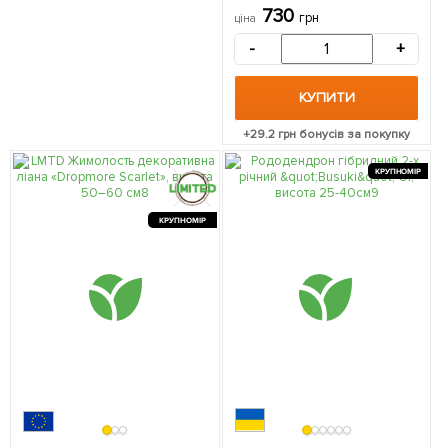
саджанець в упаковці
730
грн
ціна
-
+
КУПИТИ
+
29.2
грн бонусів за покупку
КРУПНОМІР
КРУПНОМІР