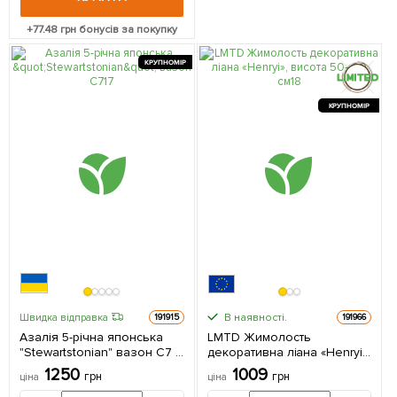
+
77.48
грн бонусів за покупку
КРУПНОМІР
КРУПНОМІР
В наявності.
Швидка відправка
191915
191966
Азалія 5-річна японська
LMTD Жимолость
"Stewartstonian" вазон С7 1
декоративна ліана «Henryi»,
саджанець в упаковці
висота 50–60 см з
1250
1009
грн
грн
ціна
ціна
Нідерландів 1 саджанець в