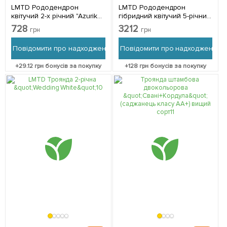
LMTD Рододендрон
LMTD Рододендрон
квітучий 2-х річний "Azurika"
гібридний квітучий 5-річний
(висота 20см) з
"Wilgens Ruby" (висота 60-
728
3212
грн
грн
Нідерландів 1 саджанець в
70см) з Нідерландів 1
упаковці
саджанець в упаковці
Повідомити про надходження
Повідомити про надходження
+
29.12
грн бонусів за покупку
+
128
грн бонусів за покупку