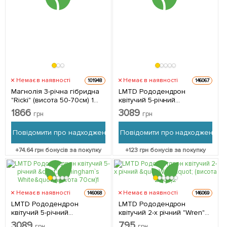
Немає в наявності
Немає в наявності
101948
146067
Магнолія 3-річна гібридна
LMTD Рододендрон
"Ricki" (висота 50-70см) 1
квітучий 5-річний
саджанець в упаковці
"Cosmopolitan" (висота
1866
3089
грн
грн
70см) з Нідерландів 1
саджанець в упаковці
Повідомити про надходження
Повідомити про надходження
+
74.64
грн бонусів за покупку
+
123
грн бонусів за покупку
Немає в наявності
Немає в наявності
146068
146069
LMTD Рододендрон
LMTD Рододендрон
квітучий 5-річний
квітучий 2-х річний "Wren"
"Cunningham`s White"
(висота 20см) з
3089
795
грн
грн