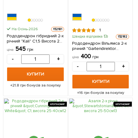
На Осінь-2026
152181
1
Рододендрон гібридний 2-х
Швидка відправка
152182
річний "Kali" С1,5 Висота 25-
Рододендрон Вільямса 2-х
40см 1 саджанець в
545
річний "Gartendirektor
грн
ціна
упаковці
Rieger" С1, висота 25-40см 1
400
грн
ціна
-
+
саджанець в упаковці
-
+
КУПИТИ
КУПИТИ
+
21.8
грн бонусів за покупку
+
16
грн бонусів за покупку
КРУПНОМІР
КРУПНОМІР