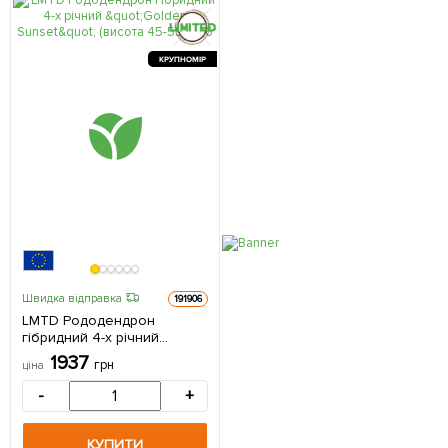
КРУПНОМІР
Швидка відправка
191906
LMTD Рододендрон
гібридний 4-х річний
"Golden Sunset" (висота 45-
1937
грн
ціна
55см) з Нідерландів 1
саджанець в упаковці
-
+
КУПИТИ