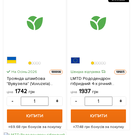
На Осінь-2026
Швидка відправка
188899
191905
Троянда штамбова
LMTD Рододендрон
"Вувузела" (Vuvuzela)
гібридний 4-х річний
(саджанець класу АА+) 1
"Gibraltar" (висота 45-55см)
1742
1937
грн
грн
ціна
ціна
саджанець в упаковці
з Нідерландів 1 саджанець
в упаковці
-
+
-
+
КУПИТИ
КУПИТИ
+
69.68
грн бонусів за покупку
+
77.48
грн бонусів за покупку