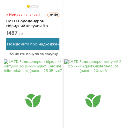
Немає в наявності
184189
LMTD Рододендрон
гібридний квітучий 3-х
річний "Laguna" (висота 25-
1487
грн
40см) з Нідерландів 1
саджанець в упаковці
Повідомити про надходження
+
59.48
грн бонусів за покупку