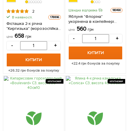
Швидка відправка
180490
2
Яблуня "Флоріна"
В наявності.
178896
укорінена в контейнері
Фісташка 2-х річна
(саджанець 2 роки) 1
560
"Киргизька" (морозостійка,
грн
ціна
саджанець в упаковці
не схильна до хвороб) 1
658
грн
ціна
-
+
саджанець в упаковці
-
+
КУПИТИ
КУПИТИ
+
22.4
грн бонусів за покупку
+
26.32
грн бонусів за покупку
КРУПНОМІР
КРУПНОМІР