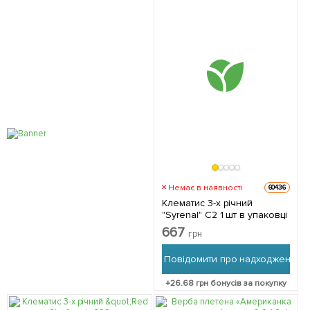
Немає в наявності
60436
Клематис 3-х річний
"Syrenal" С2 1 шт в упаковці
667
грн
Повідомити про надходження
+
26.68
грн бонусів за покупку