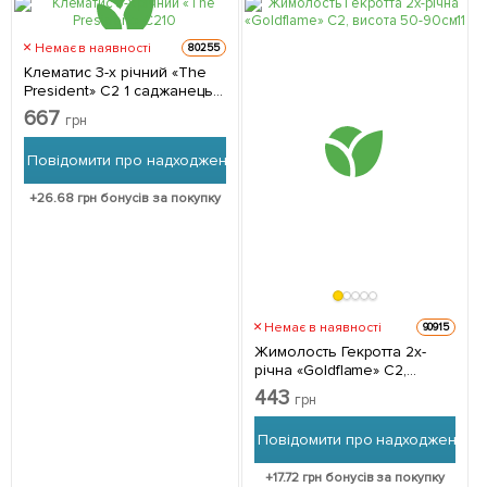
Немає в наявності
80255
Клематис 3-х річний «The
President» C2 1 саджанець в
упаковці
667
грн
Повідомити про надходження
+
26.68
грн бонусів за покупку
Немає в наявності
90915
Жимолость Гекротта 2x-
річна «Goldflame» С2,
висота 50-90см 1
443
грн
саджанець в упаковці
Повідомити про надходження
+
17.72
грн бонусів за покупку