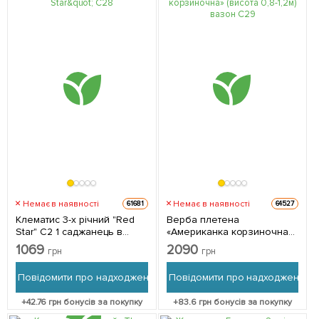
Немає в наявності
Немає в наявності
61681
64527
Клематис 3-х річний "Red
Верба плетена
Star" С2 1 саджанець в
«Американка корзиночна»
упаковці
(висота 0,8-1,2м) вазон С2 1
1069
2090
грн
грн
саджанець в упаковці
Повідомити про надходження
Повідомити про надходження
+
42.76
грн бонусів за покупку
+
83.6
грн бонусів за покупку