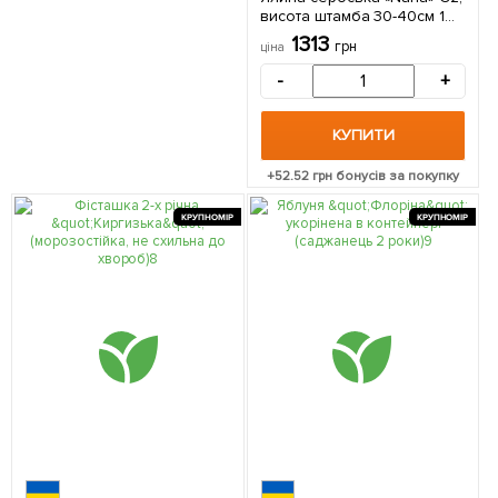
висота штамба 30-40см 1
саджанець в упаковці
1313
грн
ціна
-
+
КУПИТИ
+
52.52
грн бонусів за покупку
КРУПНОМІР
КРУПНОМІР