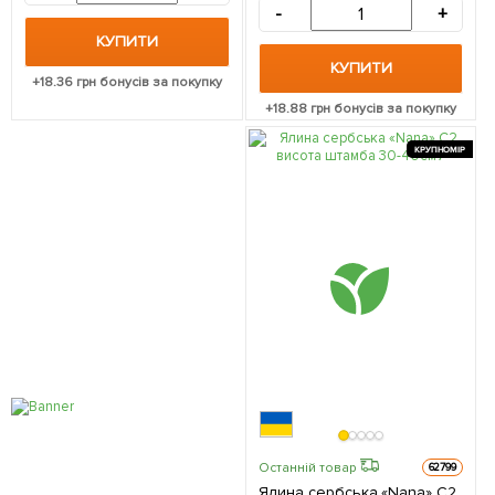
-
+
КУПИТИ
КУПИТИ
+
18.36
грн бонусів за покупку
+
18.88
грн бонусів за покупку
КРУПНОМІР
Останній товар
62799
Ялина сербська «Nana» С2,