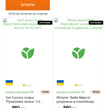
КУПИТИ
+
37.6
грн бонусів за покупку
КРУПНОМІР
КРУПНОМІР
Швидка відправка
Швидка відправка
116269
153206
Туя 5-річна східна
Яблуня "Байя Маріса"
"Pyramidalis Aurea" С3,
укорінена в контейнері
висота 50-60 см 1
(саджанець 2 роки) 1
860
560