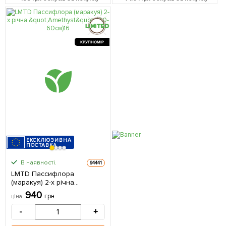
КРУПНОМІР
ЕКСКЛЮЗИВНА
ПОСТАВКА
В наявності.
94441
LMTD Пассифлора
(маракуя) 2-х річна
"Amethyst" (40-60см) з
940
грн
ціна
Нідерландів 1 саджанець в
упаковці
-
+