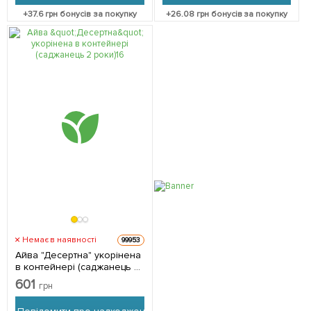
+
37.6
грн бонусів за покупку
+
26.08
грн бонусів за покупку
Немає в наявності
99953
Айва "Десертна" укорінена
в контейнері (саджанець 2
роки) 1 саджанець в
601
грн
упаковці