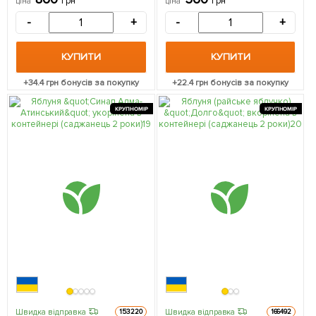
грн
грн
ціна
ціна
саджанець в упаковці
саджанець в упаковці
-
+
-
+
КУПИТИ
КУПИТИ
+
34.4
грн бонусів за покупку
+
22.4
грн бонусів за покупку
КРУПНОМІР
КРУПНОМІР
Швидка відправка
Швидка відправка
153220
166492