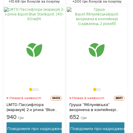
+
13.68
грн бонусів за покупку
+
200
грн бонусів за покупку
Немає в наявності
Немає в наявності
94439
99951
LMTD Пассифлора
Груша "Яблунівська"
(маракуя) 2-х річна "Blue
вкорінена в контейнері
Star" (40-60см) з
(саджанець 2 роки) 1
940
652
грн
грн
Нідерландів 1 саджанець в
саджанець в упаковці
упаковці
Повідомити про надходження
Повідомити про надходження