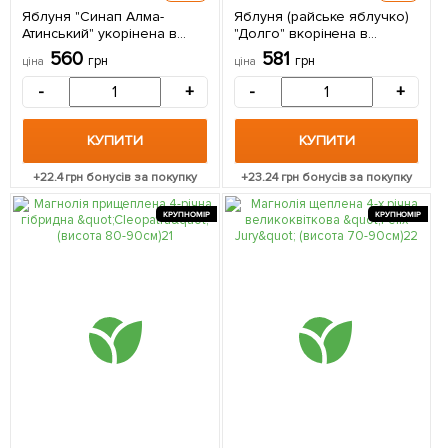
Яблуня "Синап Алма-
Яблуня (райське яблучко)
Атинський" укорінена в
"Долго" вкорінена в
контейнері (саджанець 2
контейнері (саджанець 2
560
581
грн
грн
ціна
ціна
роки) 1 саджанець в
роки) 1 саджанець в
упаковці
упаковці
-
+
-
+
КУПИТИ
КУПИТИ
+
22.4
грн бонусів за покупку
+
23.24
грн бонусів за покупку
КРУПНОМІР
КРУПНОМІР