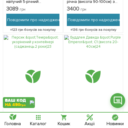
квітучий 5-річний
річна (висота 90-100см) з
"Cosmopolitan" (висота
Нідерландів 1 саджанець в
3089
3400
грн
грн
70см) з Нідерландів 1
упаковці
саджанець в упаковці
Повідомити про надходження
Повідомити про надходження
+
123
грн бонусів за покупку
+
136
грн бонусів за покупку
Фейсбук
Телеграм
Вайбер
Інстаграм
Онлайн чат
ВАШ КОД
НА 450
грн
Немає в наявності
Немає в наявності
Головна
Каталог
Кошик
Акції
Новинки
153147
153167