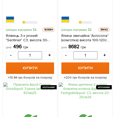
Швидка відправка
Швидка відправка
183884
184142
Ялівець 3-х річний
Ялина звичайна "Acrocona"
"Sentinel" С3, висота 30-
(ком/сітка) висота 100-120см
40см 1 саджанець в
1 саджанець в упаковці
496
8682
грн
грн
ціна
ціна
упаковці
-
+
-
+
КУПИТИ
КУПИТИ
+
19.84
грн бонусів за покупку
+
200
грн бонусів за покупку
КРУПНОМІР
КРУПНОМІР