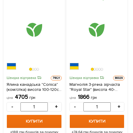
Швидка відправка
Швидка відправка
71821
80029
Ялина канадська "Conica"
Магнолія 3-річна зірчаста
(ком/сітка) висота 100-120см
"Royal Star" (висота 40-
1 саджанець в упаковці
50см) 1 саджанець в
4705
1866
грн
грн
ціна
ціна
упаковці
-
+
-
+
КУПИТИ
КУПИТИ
+
188
грн бонусів за покупку
+
74.64
грн бонусів за покупку