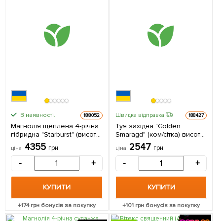
В наявності.
Швидка відправка
188052
188427
Магнолія щеплена 4-річна
Туя західна "Golden
гібридна "Starburst" (висота
Smaragd" (ком/сітка) висота
60-70см) 1 саджанець в
130-150см 1 саджанець в
4355
2547
грн
грн
ціна
ціна
упаковці
упаковці
-
+
-
+
КУПИТИ
КУПИТИ
+
174
грн бонусів за покупку
+
101
грн бонусів за покупку