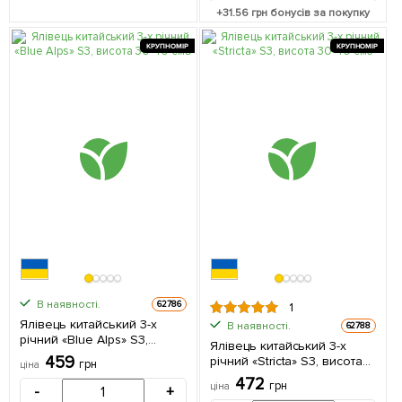
+
31.56
грн бонусів за покупку
КРУПНОМІР
КРУПНОМІР
В наявності.
62786
1
Ялівець китайський 3-х
В наявності.
62788
річний «Blue Alps» S3,
Ялівець китайський 3-х
висота 30-40 см 1
459
річний «Stricta» S3, висота
грн
ціна
саджанець в упаковці
30-40 см 1 саджанець в
472
грн
ціна
-
+
упаковці