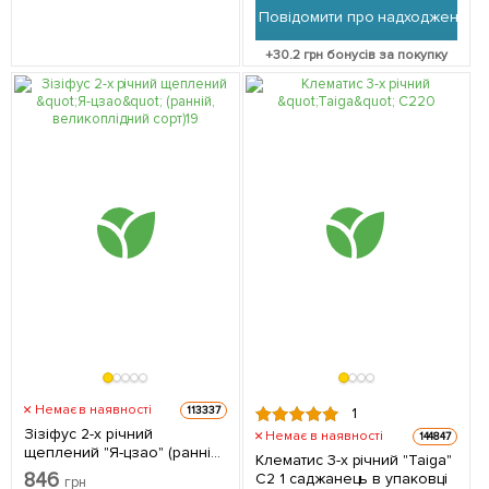
Повідомити про надходження
+
30.2
грн бонусів за покупку
Немає в наявності
113337
1
Зізіфус 2-х річний
Немає в наявності
144847
щеплений "Я-цзао" (ранній,
Клематис 3-х річний "Taiga"
великоплідний сорт) 1
846
С2 1 саджанець в упаковці
грн