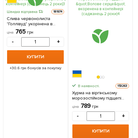
Швидка відправка
181974
Слива червонолиста
"Голлівуд" укорінена в
контейнері (саджанець 2
765
грн
ціна
роки) 1 саджанець в
упаковці
-
+
КУПИТИ
+
30.6
грн бонусів за покупку
В наявності.
153263
Хурма на віргінському
морозостійкому підщепі
"Волове серце" вкоренена
789
грн
ціна
в контейнері (саджанець 2
роки) 1 саджанець в
-
+
упаковці
КУПИТИ