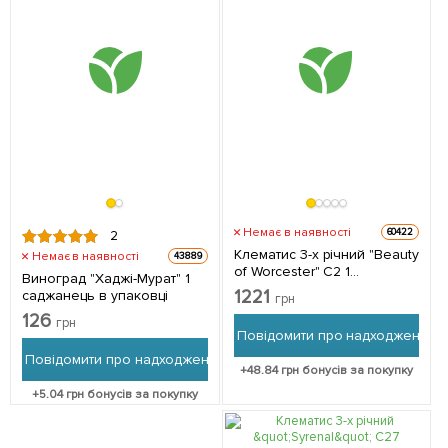
Немає в наявності
60422
2
Клематис 3-х річний "Beauty
Немає в наявності
43889
of Worcester" С2 1
Виноград "Хаджі-Мурат" 1
саджанець в упаковці
1221
саджанець в упаковці
грн
126
грн
Повідомити про надходження
Повідомити про надходження
+
48.84
грн бонусів за покупку
+
5.04
грн бонусів за покупку