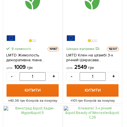
В наявності.
Швидка відправка
191967
192307
LMTD Жимолость
LMTD Клен на штамбі 3-х
декоративна ліана
річний Ширасава
«Goldflame», висота 50–60
"Moonrise" (80-100см) з
1009
2549
грн
грн
ціна
ціна
см з Нідерландів 1
Нідерландів 1 саджанець в
саджанець в упаковці
упаковці
-
+
-
+
КУПИТИ
КУПИТИ
+
40.36
грн бонусів за покупку
+
101
грн бонусів за покупку