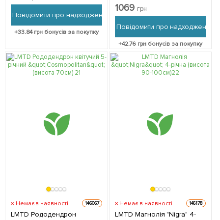
саджанець в упаковці
1069
грн
Повідомити про надходження
Повідомити про надходження
+
33.84
грн бонусів за покупку
+
42.76
грн бонусів за покупку
Немає в наявності
Немає в наявності
146067
146178
LMTD Рододендрон
LMTD Магнолія "Nigra" 4-