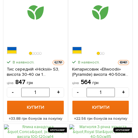
В наявності.
В наявності.
62791
63461
Тис середній «Hicksiiі» S3,
Кипарисовик «Ellwoodii»
висота 30-40 см 1
(Pyramide) висота 40-50см 1
саджанець в упаковці
саджанець в упаковці
847
564
грн
грн
ціна
ціна
-
+
-
+
КУПИТИ
КУПИТИ
+
33.88
грн бонусів за покупку
+
22.56
грн бонусів за покупку
КРУПНОМІР
КРУПНОМІР