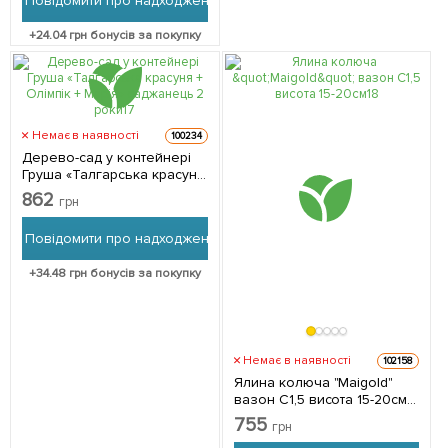
Повідомити про надходження
+
24.04
грн бонусів за покупку
Немає в наявності
100234
Дерево-сад у контейнері
Груша «Талгарська красуня
+ Олімпік + Марія»
862
грн
саджанець 2 роки 1
саджанець в упаковці
Повідомити про надходження
+
34.48
грн бонусів за покупку
Немає в наявності
102158
Ялина колюча "Maigold"
вазон С1,5 висота 15-20см 1
саджанець в упаковці
755
грн