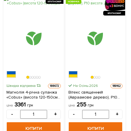
КРУПНОМІР
НОВИНКА
КРУПНОМІР
На Осінь-2026
Швидка відправка
188672
189162
Магнолія 4-річна суланжа
Вітекс священний
«Cobus» (висота 120-150см)
(Авраамове дерево), Р10
1 шт в упаковці
висота 20-30см 1
3361
255
грн
грн
ціна
ціна
саджанець в упаковці
-
+
-
+
КУПИТИ
КУПИТИ