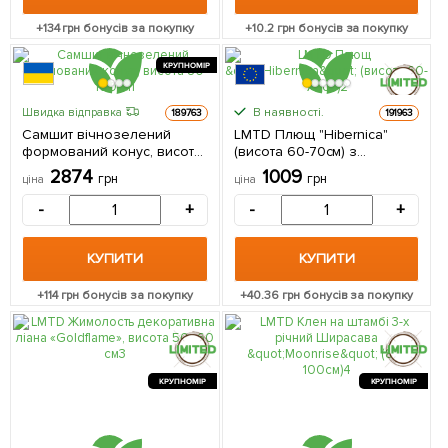
+
134
грн бонусів за покупку
+
10.2
грн бонусів за покупку
КРУПНОМІР
В наявності.
Швидка відправка
189763
191963
КРУПНОМІР
Самшит вічнозелений
LMTD Плющ "Hibernica"
формований конус, висота
(висота 60-70см) з
80-100см 1 саджанець в
Нідерландів 1 саджанець в
2874
1009
грн
грн
ціна
ціна
упаковці
упаковці
-
+
-
+
КУПИТИ
КУПИТИ
+
114
грн бонусів за покупку
+
40.36
грн бонусів за покупку
КРУПНОМІР
КРУПНОМІР