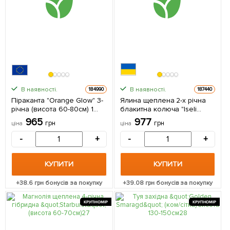
В наявності.
В наявності.
184990
187440
Піраканта "Orange Glow" 3-
Ялина щеплена 2-х річна
річна (висота 60-80см) 1
блакитна колюча "Iseli
саджанець в упаковці
Fastigiate" С2, висота 20-
965
977
грн
грн
ціна
ціна
Нідерланди
25см 1 саджанець в
упаковці
-
+
-
+
КУПИТИ
КУПИТИ
+
38.6
грн бонусів за покупку
+
39.08
грн бонусів за покупку
КРУПНОМІР
КРУПНОМІР