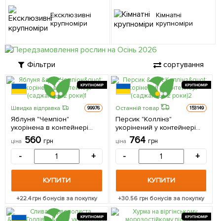
Ексклюзивні
Кімнатні
крупноміри
крупноміри
Фільтри
сортування
КРУПНОМІР
КРУПНОМІР
Останній товар
Швидка відправка
99976
153149
Яблуня "Чемпіон"
Персик "Коллінз"
укорінена в контейнері
укорінений у контейнері
(саджанець 2 роки) 1
(саджанець 2 роки) 1
560
764
грн
грн
ціна
ціна
саджанець в упаковці
саджанець в упаковці
-
+
-
+
КУПИТИ
КУПИТИ
+
22.4
грн бонусів за покупку
+
30.56
грн бонусів за покупку
КРУПНОМІР
КРУПНОМІР