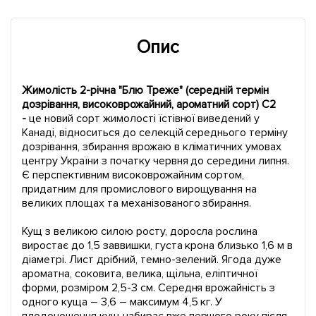
Опис
Жимолість 2-річна "Блю Треже" (середній термін
дозрівання, високоврожайний, ароматний сорт) С2
-
це новий сорт жимолості їстівної виведений у
Канаді, відноситься до селекцій середнього терміну
дозрівання, збирання врожаю в кліматичних умовах
центру України з початку червня до середини липня.
Є перспективним високоврожайним сортом,
придатним для промислового вирощування на
великих площах та механізованого збирання.
Кущ з великою силою росту, доросла рослина
виростає до 1,5 заввишки, густа крона близько 1,6 м в
діаметрі. Лист дрібний, темно-зелений. Ягода дуже
ароматна, соковита, велика, щільна, еліптичної
форми, розміром 2,5-3 см. Середня врожайність з
одного куща – 3,6 – максимум 4,5 кг. У