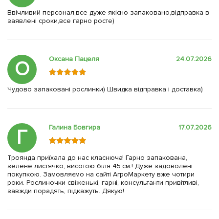
Ввічливий персонал,все дуже якісно запаковано,відправка в
заявлені сроки,все гарно росте)
Оксана Пацеля
24.07.2026
О
Чудово запаковані рослинки) Швидка відправка і доставка)
Галина Бовгира
17.07.2026
Г
Троянда приїхала до нас класнюча! Гарно запакована,
зелене листячко, висотою біля 45 см.! Дуже задоволені
покупкою. Замовляємо на сайті АгроМаркету вже чотири
роки. Рослиночки свіженькі, гарні, консультанти привітливі,
завжди порадять, підкажуть. Дякую!