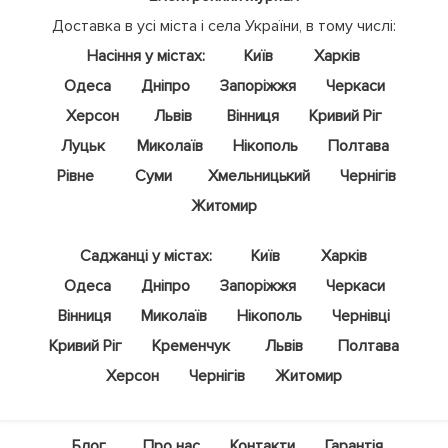
Доставка в усі міста і села України, в тому числі:
Насіння у містах:
Київ
Харків
Одеса
Дніпро
Запоріжжя
Черкаси
Херсон
Львів
Вінниця
Кривий Ріг
Луцьк
Миколаїв
Нікополь
Полтава
Рівне
Суми
Хмельницький
Чернігів
Житомир
Саджанці у містах:
Київ
Харків
Одеса
Дніпро
Запоріжжя
Черкаси
Вінниця
Миколаїв
Нікополь
Чернівці
Кривий Ріг
Кременчук
Львів
Полтава
Херсон
Чернігів
Житомир
Блог
Про нас
Контакти
Гарантія