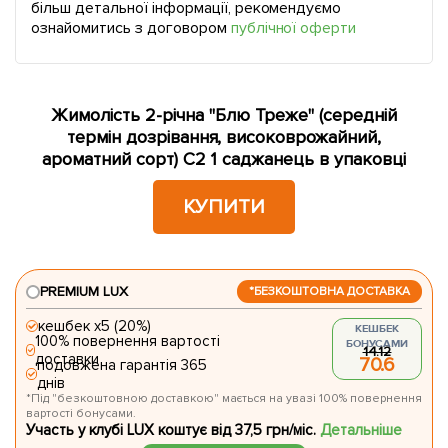
більш детальної інформації, рекомендуємо
ознайомитись з договором
публічної оферти
Жимолість 2-річна "Блю Треже" (середній
термін дозрівання, високоврожайний,
ароматний сорт) С2 1 саджанець в упаковці
КУПИТИ
PREMIUM LUX
*БЕЗКОШТОВНА ДОСТАВКА
кешбек х5 (20%)
КЕШБЕК
100% повернення вартості
БОНУСАМИ
14.12
доставки
70.6
подовжена гарантія 365
днів
*Під "безкоштовною доставкою" мається на увазі 100% повернення
вартості бонусами.
Участь у клубі LUX коштує від 37,5 грн/міс.
Детальніше