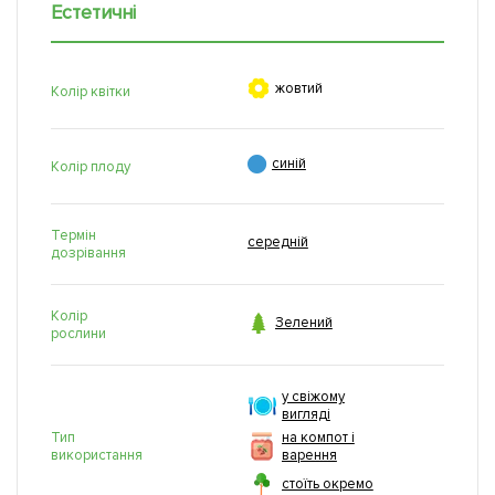
Естетичні

жовтий
Колір квітки

синій
Колір плоду
Термін
середній
дозрівання
Колір

Зелений
рослини
у свіжому
вигляді
Тип
на компот і
використання
варення
стоїть окремо