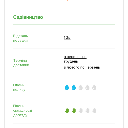
Садівництво
Відстань
1-3м
посадки
з вересня по
Терміни
грудень
доставки
з лютого по червень
Рівень
поливу
Рівень
складності
догляду