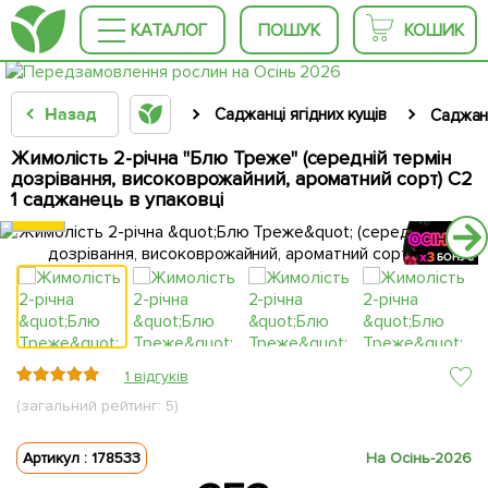
КАТАЛОГ
ПОШУК
КОШИК
Назад
Саджанці ягідних кущів
Саджан
Жимолість 2-річна "Блю Треже" (середній термін
дозрівання, високоврожайний, ароматний сорт) С2
1 саджанець в упаковці
КРУПНОМІР
КРУПНОМІР
КРУПНОМІР
КРУПНОМІР
КРУПНОМІР
КРУПНОМІР
КРУПНОМІР
1 відгуків
(загальний рейтинг: 5)
Артикул : 178533
На Осінь-2026