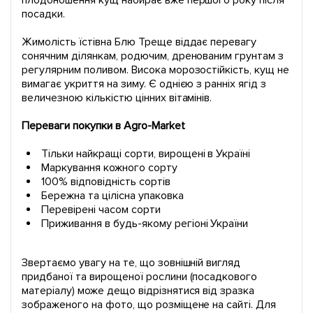
плодоношення кущ набирає вже першого року після
посадки.
Жимолість їстівна Блю Треще віддає перевагу
сонячним ділянкам, родючим, дренованим грунтам з
регулярним поливом. Висока морозостійкість, кущ не
вимагає укриття на зиму. Є однією з ранніх ягід з
величезною кількістю цінних вітамінів.
Переваги покупки в Agro-Market
Тільки найкращі сорти, вирощені в Україні
Маркування кожного сорту
100% відповідність сортів
Бережна та цілісна упаковка
Перевірені часом сорти
Приживання в будь-якому регіоні України
Звертаємо увагу на те, що зовнішній вигляд
придбаної та вирощеної рослини (посадкового
матеріалу) може дещо відрізнятися від зразка
зображеного на фото, що розміщене на сайті. Для