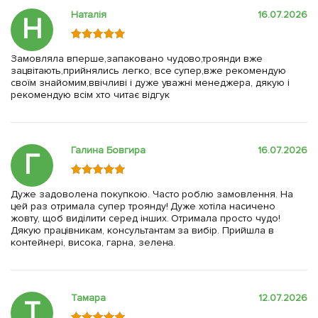
Наталія
16.07.2026
Н
Замовляла вперше,запаковано чудово,троянди вже
зацвітають,прийнялись легко, все супер,вже рекомендую
своїм знайомим,ввічливі і дуже уважні менеджера, дякую і
рекомендую всім хто читає відгук
Галина Бовгира
16.07.2026
Г
Дуже задоволена покупкою. Часто роблю замовлення. На
цей раз отримала супер троянду! Дуже хотіла насичено
жовту, щоб виділити серед інших. Отримала просто чудо!
Дякую працівникам, консультантам за вибір. Прийшла в
контейнері, висока, гарна, зелена.
Тамара
12.07.2026
Т