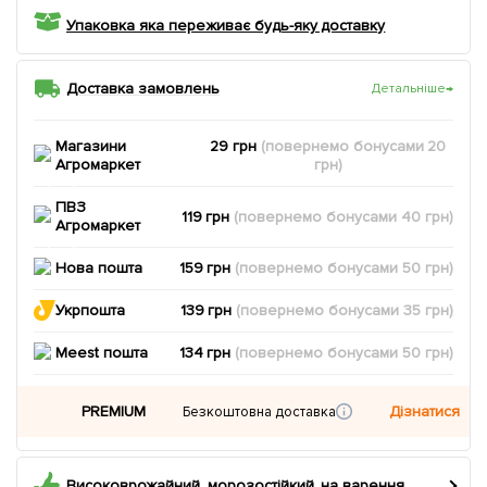
Упаковка яка переживає будь-яку доставку
Доставка замовлень
Детальніше
→
Магазини
29 грн
(повернемо
бонусами
20
Агромаркет
грн)
ПВЗ
119 грн
(повернемо
бонусами
40
грн)
Агромаркет
Нова пошта
159 грн
(повернемо
бонусами
50
грн)
Укрпошта
139 грн
(повернемо
бонусами
35
грн)
Meest пошта
134 грн
(повернемо
бонусами
50
грн)
PREMIUM
Дізнатися
Безкоштовна доставка
Високоврожайний, морозостійкий, на варення