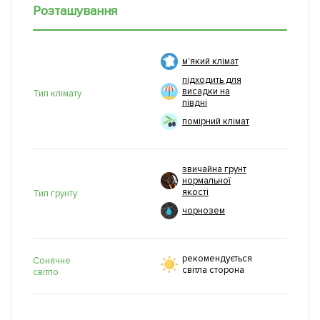
Розташування
м'який клімат
підходить для
висадки на
Тип клімату
півдні
помірний клімат
звичайна грунт
нормальної
якості
Тип грунту
чорнозем
рекомендується
Сонячне
світла сторона
світло