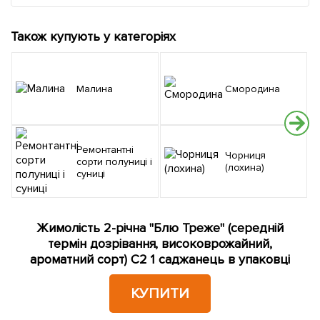
Також купують у категоріях
Малина
Смородина
Ремонтантні
Чорниця
сорти полуниці і
(лохина)
суниці
Жимолість 2-річна "Блю Треже" (середній
термін дозрівання, високоврожайний,
ароматний сорт) С2 1 саджанець в упаковці
КУПИТИ