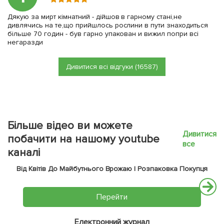
Дякую за мирт кімнатний - дійшов в гарному стані,не
дивлячись на те,що прийшлось рослини в пути знаходиться
більше 70 годин - був гарно упакован и вижил попри всі
негаразди
Дивитися всі відгуки (16587)
Більше відео ви можете
Дивитися
побачити на нашому youtube
все
каналі
Від Квітів До Майбутнього Врожаю | Розпаковка Покупця
Перейти
Електронний журнал