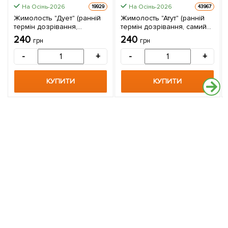
На Осінь-2026
На Осінь-2026
19929
43967
Жимолость "Дует" (ранній
Жимолость "Атут" (ранній
термін дозрівання,
термін дозрівання, самий
зимостійкий сорт) 1
невибагливий і
240
240
грн
грн
саджанець в упаковці
зимостійкий сорт) 1
саджанець в упаковці
-
+
-
+
КУПИТИ
КУПИТИ