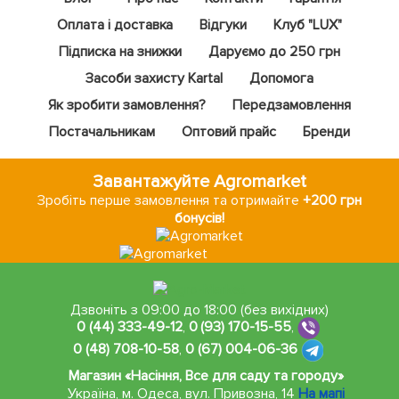
Оплата і доставка
Відгуки
Клуб "LUX"
Підписка на знижки
Даруємо до 250 грн
Засоби захисту Kartal
Допомога
Як зробити замовлення?
Передзамовлення
Постачальникам
Оптовий прайс
Бренди
Завантажуйте Agromarket
Зробіть перше замовлення та отримайте
+200 грн
бонусів!
Дзвоніть з 09:00 до 18:00 (без вихідних)
0 (44) 333-49-12
,
0 (93) 170-15-55
,
0 (48) 708-10-58
,
0 (67) 004-06-36
Магазин «Насіння, Все для саду та городу»
Україна, м. Одеса
,
вул. Привозна, 14
На мапі