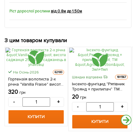
Ріст дорослої рослини
від 0.8м до 1.50м
З цим товаром купували
На Осінь-2026
62100
Швидка відправка
181567
Гортензія волотиста 2-х
Інсекто-фунгіцид "Рятівник
річна "Vanilla Fraise" висота
Троянд + прилипач" ТМ
саджанця 25-45см 1
320
грн
"AgroProtection" 3мл+11мл
саджанець в упаковці
20
грн
-
+
-
+
КУПИТИ
КУПИТИ