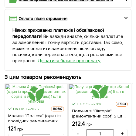
Оплата після отримання
Ніяких прихованих платежів і обов'язкової
передоплати!
Ви завжди знаєте, скільки заплатите
за замовлення і точну вартість доставки. Так само,
можете оплатити замовлення після огляду
посилки, коли переконаєтеся, що з рослинами все
прекрасно.
Дізнатися більше про оплату
З цим товаром рекомендують
На Осінь-2026
37303
На Осінь-2026
189507
Полуниця "Вікторія"
Малина "Полісся" (один із
(ремонтантний сорт) 5 шт в
провідних ремонтантних
упаковці
212.4
грн
сортів, великоплідна) 1 шт в
121
грн
упаковці
-
+