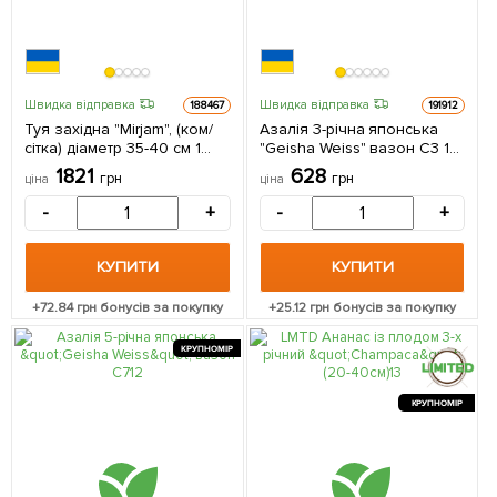
Швидка відправка
Швидка відправка
188467
191912
Туя західна "Mirjam", (ком/
Азалія 3-річна японська
сітка) діаметр 35-40 см 1
"Geisha Weiss" вазон С3 1
саджанець в упаковці
саджанець в упаковці
1821
628
грн
грн
ціна
ціна
-
+
-
+
КУПИТИ
КУПИТИ
+
72.84
грн бонусів за покупку
+
25.12
грн бонусів за покупку
КРУПНОМІР
КРУПНОМІР