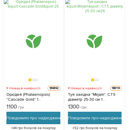
Немає в наявності
Немає в наявності
186892
188114
Орхідея (Phalaenopsis)
Туя західна "Mirjam", С7.5
"Cascade Gold" 1
діаметр 25-30 см 1
саджанець в упаковці
саджанець в упаковці
1100
1300
грн
грн
(кімнатний)
Повідомити про надходження
Повідомити про надходження
+
44
грн бонусів за покупку
+
52
грн бонусів за покупку