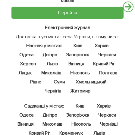
"Kobold"
Перейти
Електронний журнал
Доставка в усі міста і села України, в тому числі:
Насіння у містах:
Київ
Харків
Одеса
Дніпро
Запоріжжя
Черкаси
Херсон
Львів
Вінниця
Кривий Ріг
Луцьк
Миколаїв
Нікополь
Полтава
Рівне
Суми
Хмельницький
Чернігів
Житомир
Саджанці у містах:
Київ
Харків
Одеса
Дніпро
Запоріжжя
Черкаси
Вінниця
Миколаїв
Нікополь
Чернівці
Кривий Ріг
Кременчук
Львів