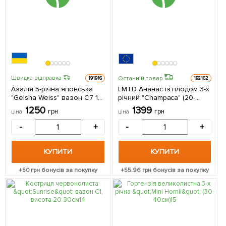
Останній товар
Швидка відправка
191916
192162
Азалія 5-річна японська
LMTD Ананас із плодом 3-х
"Geisha Weiss" вазон С7 1
річний "Champaca" (20-
саджанець в упаковці
40см) з Нідерландів 1
1250
1399
грн
грн
ціна
ціна
саджанець в упаковці
(кімнатний)
-
+
-
+
КУПИТИ
КУПИТИ
+
50
грн бонусів за покупку
+
55.96
грн бонусів за покупку