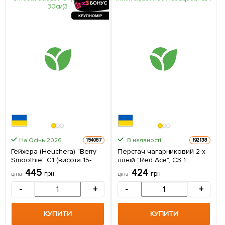
КРУПНОМІР
На Осінь-2026
В наявності.
154087
192138
Гейхера (Heuchera) "Berry
Перстач чагарниковий 2-х
Smoothie" С1 (висота 15-
літній "Red Ace", С3 1
30см) 1 саджанець в
саджанець в упаковці
445
424
грн
грн
ціна
ціна
упаковці
-
+
-
+
КУПИТИ
КУПИТИ