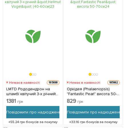
Немає в наявності
Немає в наявності
185698
185962
LMTD Рододендрон на
Орхідея (Phalaenopsis)
штамбі квітучий 3-х річний
"Fantastic Pearl" висота 50-
"Hellmut Vogel" (40-60см) з
70см 1 саджанець в
1381
829
грн
грн
Нідерландів 1 саджанець в
упаковці (кімнатний)
упаковці (кімнатний)
Нідерланди
Повідомити про надходження
Повідомити про надходження
+
55.24
грн бонусів за покупку
+
33.16
грн бонусів за покупку