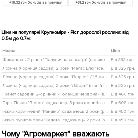
+
16.32
грн бонусів за покупку
+
31.2
грн бонусів за покупку
Ціни на популярні Крупноміри - Ріст дорослої рослини: від
0.5м до 0.7м:
Назва
Ціна
Жимолость 2-річна "Полунична сенсація" (великоплідний, ранній сорт) С1,5
Від 353 грн.
Лохина (чорниця садова) 2 роки "Мегас Блю" (середній термін дозрівання) С2 висота 50-60см
Від 325 грн.
Лохина (чорниця садова) 2 роки "Патріот" С1,5 висота 50-60см
Від 325 грн.
Лохина (чорниця садова) 2 роки "Ліберті" (пізній термін дозрівання) С2 висота 50-60см
Від 325 грн.
Гранат садовий 2-х річний «Гюлейша червона» (висота саджанця 40-60см)
Від 466 грн.
Горіх Пекан "Barton" саджанець 3 роки (невибагливий, високоврожайний)
Від 608 грн.
Інжир коричневий "Рандіно" саджанець 2 роки (ремонтантний, ранній сорт)
Від 450 грн.
Інжир бурштиновий "Кадота" саджанець 2 роки (ремонтантний, ранній сорт)
Від 450 грн.
Чому "Агромаркет" вважають