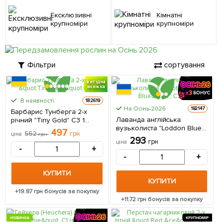
Ексклюзивні
Кімнатні
крупноміри
крупноміри
Фільтри
сортування
вигідна
знижка
КРУПНОМІР
В наявності.
182619
КРУПНОМІР
На Осінь-2026
192147
Барбарис Тунберга 2-х
Лаванда англійська
річний "Tiny Gold" С3 1
вузьколиста "Loddon Blue",
саджанець в упаковці
497
552
грн
ціна
грн
С2 1 саджанець в упаковці
293
грн
ціна
-
+
-
+
КУПИТИ
КУПИТИ
+
19.87
грн бонусів за покупку
+
11.72
грн бонусів за покупку
НОВИНКА
КРУПНОМІР