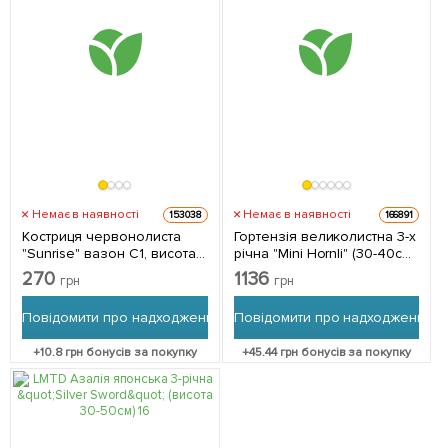
Немає в наявності
Немає в наявності
153038
166891
Костриця червонолиста
Гортензія великолистна 3-х
"Sunrise" вазон С1, висота
річна "Mini Hornli" (30-40см)
20-30см 1 саджанець в
1 саджанець в упаковці
270
1136
грн
грн
упаковці
Повідомити про надходження
Повідомити про надходження
+
10.8
грн бонусів за покупку
+
45.44
грн бонусів за покупку