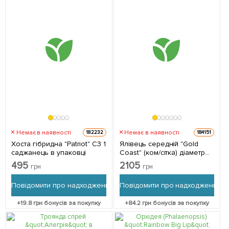
Немає в наявності
Немає в наявності
182232
184151
Хоста гібридна "Patriot" С3 1
Ялівець середній "Gold
саджанець в упаковці
Coast" (ком/сітка) діаметр
100-120 см 1 саджанець в
495
2105
грн
грн
упаковці
Повідомити про надходження
Повідомити про надходження
+
19.8
грн бонусів за покупку
+
84.2
грн бонусів за покупку