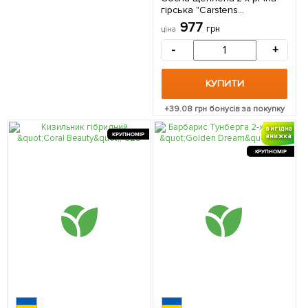
гірська "Carstens
Wintergold" С2 висота 20-25
977
грн
ціна
см 1 саджанець в упаковці
-
+
КУПИТИ
+
39.08
грн бонусів за покупку
вигідна
КРУПНОМІР
знижка
КРУПНОМІР