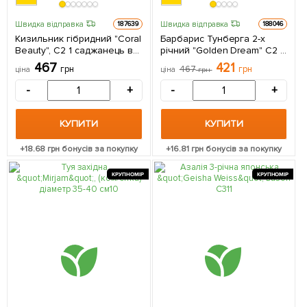
Швидка відправка
Швидка відправка
187639
188046
Кизильник гібридний "Coral
Барбарис Тунберга 2-х
Beauty", С2 1 саджанець в
річний "Golden Dream" С2 1
упаковці
саджанець в упаковці
467
421
грн
467
грн
ціна
ціна
грн
-
+
-
+
КУПИТИ
КУПИТИ
+
18.68
грн бонусів за покупку
+
16.81
грн бонусів за покупку
КРУПНОМІР
КРУПНОМІР