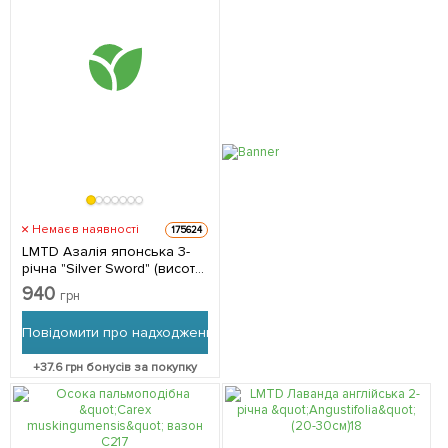
Немає в наявності
175624
LMTD Азалія японська 3-
річна "Silver Sword" (висота
30-50см) з Нідерландів 1
940
грн
саджанець в упаковці
Повідомити про надходження
+
37.6
грн бонусів за покупку