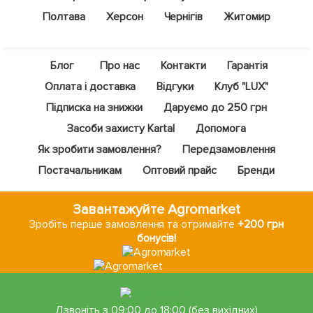
Полтава
Херсон
Чернігів
Житомир
Блог
Про нас
Контакти
Гарантія
Оплата і доставка
Відгуки
Клуб "LUX"
Підписка на знижки
Даруємо до 250 грн
Засоби захисту Kartal
Допомога
Як зробити замовлення?
Передзамовлення
Постачальникам
Оптовий прайс
Бренди
Завантажуйте Agromarket
Зробіть перше замовлення та отримайте
+200 грн
бонусів!
Дзвоніть з 09:00 до 18:00 (без вихідних)