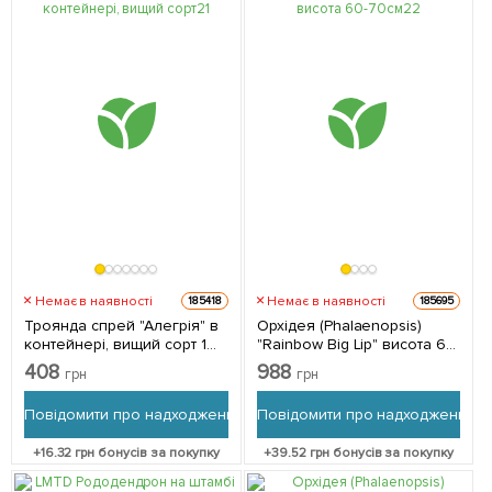
Немає в наявності
Немає в наявності
185418
185695
Троянда спрей "Алегрія" в
Орхідея (Phalaenopsis)
контейнері, вищий сорт 1
"Rainbow Big Lip" висота 60-
саджанець в упаковці
70см 1 саджанець в
408
988
грн
грн
упаковці (кімнатний)
Нідерланди
Повідомити про надходження
Повідомити про надходження
+
16.32
грн бонусів за покупку
+
39.52
грн бонусів за покупку