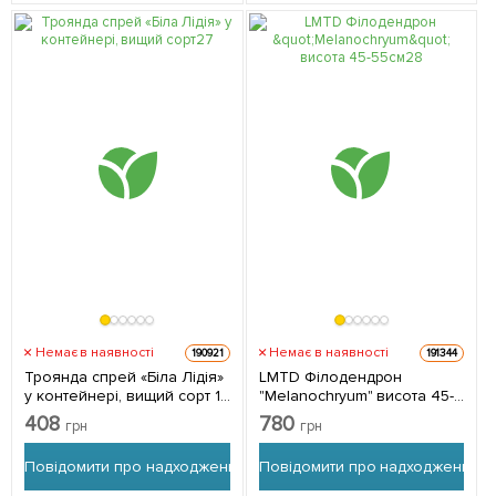
Немає в наявності
Немає в наявності
190921
191344
Троянда спрей «Біла Лідія»
LMTD Філодендрон
у контейнері, вищий сорт 1
"Melanochryum" висота 45-
саджанець в упаковці
55см 1 саджанець в
408
780
грн
грн
упаковці (кімнатний)
Нідерланди
Повідомити про надходження
Повідомити про надходження