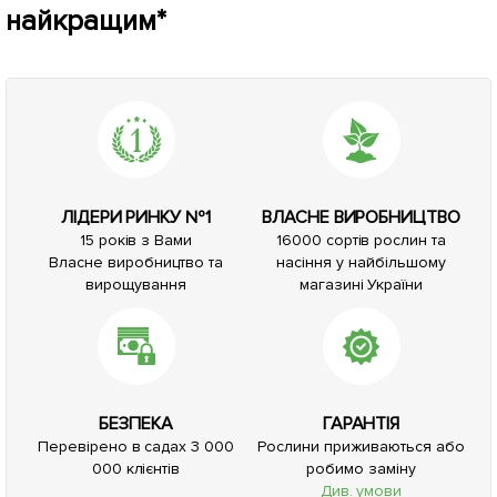
найкращим*
ЛІДЕРИ РИНКУ №1
ВЛАСНЕ ВИРОБНИЦТВО
15 років з Вами
16000 сортів рослин та
Власне виробництво та
насіння у найбільшому
вирощування
магазині України
БЕЗПЕКА
ГАРАНТІЯ
Перевірено в садах 3 000
Рослини приживаються або
000 клієнтів
робимо заміну
Див. умови