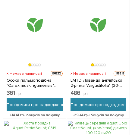
Немає в наявності
Немає в наявності
176622
178218
Осока пальмоподібна
LMTD Лаванда англійська
"Carex muskingumensis"
2-річна "Angustifolia" (20-
вазон С2 1 саджанець в
30см) з Нідерландів 1
361
486
грн
грн
упаковці
саджанець в упаковці
(кімнатний)
Повідомити про надходження
Повідомити про надходження
+
14.44
грн бонусів за покупку
+
19.44
грн бонусів за покупку