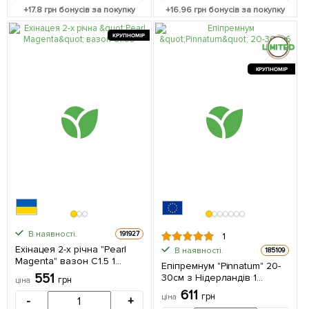
+
17.8
грн бонусів за покупку
+
16.96
грн бонусів за покупку
КРУПНОМІР
КРУПНОМІР
В наявності.
191927
1
Ехінацея 2-х річна "Pearl
В наявності.
185109
Magenta" вазон С1.5 1
Епіпремнум "Pinnatum" 20-
саджанець в упаковці
551
30см з Нідерландів 1
грн
ціна
саджанець в упаковці
611
грн
ціна
-
+