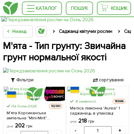
КАТАЛОГ
ПОШУК
КОШИК
Назад
Саджанці квітучих рослин
Садо
М'ята - Тип грунту: Звичайна
грунт нормальної якості
Фільтри
сортування
В наявності.
183696
На Осінь-2026
192380
Меліса лимонна "Aurea" 1
М'ята Корсиканська
саджанець в упаковці
ампельна "Mini-Mint"
218
грн
ціна
(контейнер Р9) 1 саджанець
202
грн
ціна
в упаковці
-
+