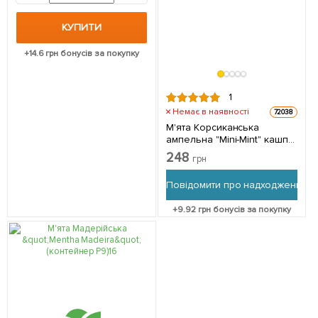
КУПИТИ
+
14.6
грн бонусів за покупку
1
Немає в наявності
72038
М'ята Корсиканська
ампельна "Mini-Mint" кашпо
C3 1 саджанець в упаковці
248
грн
Повідомити про надходження
+
9.92
грн бонусів за покупку