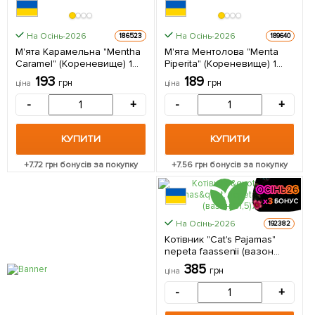
На Осінь-2026
На Осінь-2026
186523
189640
М'ята Карамельна "Mentha
М'ята Ментолова "Menta
Caramel" (Кореневище) 1
Piperita" (Кореневище) 1
саджанець в упаковці
саджанець в упаковці
193
189
грн
грн
ціна
ціна
-
+
-
+
КУПИТИ
КУПИТИ
+
7.72
грн бонусів за покупку
+
7.56
грн бонусів за покупку
КРУПНОМІР
На Осінь-2026
192382
Котівник "Cat's Pajamas"
nepeta faassenii (вазон
С1,5) 1 саджанець в
385
грн
ціна
упаковці
-
+