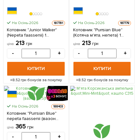
На Осінь-2026
На Осінь-2026
187781
187779
Котовник "Junior Walker"
Котовник "Purrsian Blue"
(Nepeta faassenii) 1
(Котяча м'ята, непета) 1
саджанець в упаковці
саджанець в упаковці
213
213
грн
грн
ціна
ціна
-
+
-
+
КУПИТИ
КУПИТИ
+
8.52
грн бонусів за покупку
+
8.52
грн бонусів за покупку
КРУПНОМІР
На Осінь-2026
188403
Котовник "Purrsian Blue"
nepeta faassenii (вазон
С1,5) 1 саджанець в
365
грн
ціна
упаковці
-
+