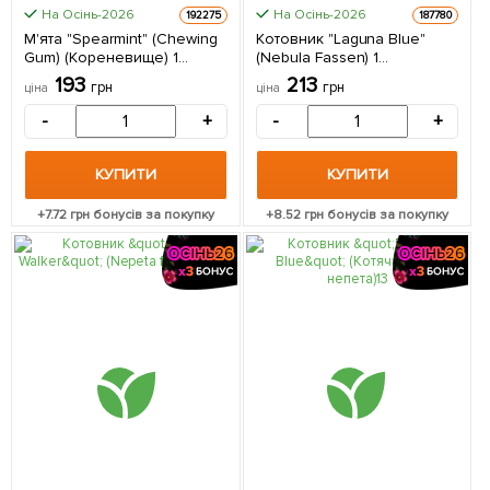
На Осінь-2026
На Осінь-2026
192275
187780
М'ята "Spearmint" (Chewing
Котовник "Laguna Blue"
Gum) (Кореневище) 1
(Nebula Fassen) 1
саджанець в упаковці
саджанець в упаковці
193
213
грн
грн
ціна
ціна
-
+
-
+
КУПИТИ
КУПИТИ
+
7.72
грн бонусів за покупку
+
8.52
грн бонусів за покупку