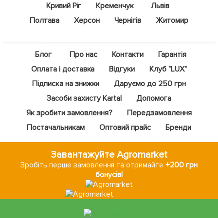
Кривий Ріг
Кременчук
Львів
Полтава
Херсон
Чернігів
Житомир
Блог
Про нас
Контакти
Гарантія
Оплата і доставка
Відгуки
Клуб "LUX"
Підписка на знижки
Даруємо до 250 грн
Засоби захисту Kartal
Допомога
Як зробити замовлення?
Передзамовлення
Постачальникам
Оптовий прайс
Бренди
Завантажуйте Agromarket
Зробіть перше замовлення та отримайте
+200 грн
бонусів!