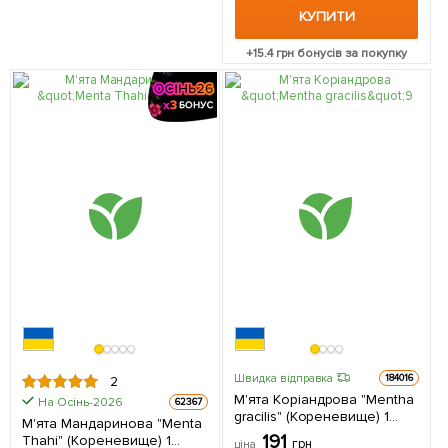
КУПИТИ
+
15.4
грн бонусів за покупку
Швидка відправка
184016
2
М'ята Коріандрова "Mentha
На Осінь-2026
62367
gracilis" (Кореневище) 1
М'ята Мандаринова "Menta
саджанець в упаковці
191
Thahi" (Кореневище) 1
грн
ціна