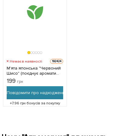
Немає в наявності
192424
М'ята японська "Червоний
Шисо" (поєднує аромати
м'яти, базиліка, анісу та
199
грн
кориці) 1 саджанець в
упаковці
Повідомити про надходження
+
7.96
грн бонусів за покупку