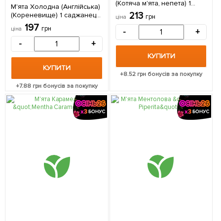
(Котяча м'ята, непета) 1
М'ята Холодна (Англійська)
саджанець в упаковці
213
(Кореневище) 1 саджанець
грн
ціна
в упаковці
197
грн
ціна
-
+
-
+
КУПИТИ
КУПИТИ
+
8.52
грн бонусів за покупку
+
7.88
грн бонусів за покупку