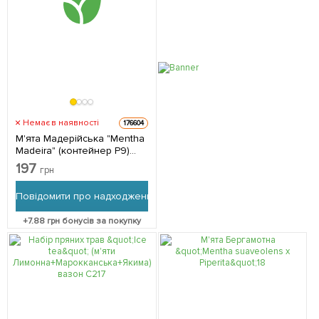
Немає в наявності
176604
М'ята Мадерійська "Mentha
Madeira" (контейнер Р9)
(Кореневище) 1 саджанець
197
грн
в упаковці
Повідомити про надходження
+
7.88
грн бонусів за покупку