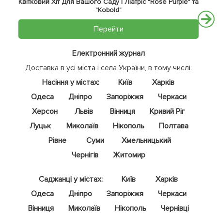
Квітковий Хіт Для Вашого Саду | Ліатріс "Rose Purple" та
"Kobold"
Перейти
Електронний журнал
Доставка в усі міста і села України, в тому числі:
Насіння у містах:
Київ
Харків
Одеса
Дніпро
Запоріжжя
Черкаси
Херсон
Львів
Вінниця
Кривий Ріг
Луцьк
Миколаїв
Нікополь
Полтава
Рівне
Суми
Хмельницький
Чернігів
Житомир
Саджанці у містах:
Київ
Харків
Одеса
Дніпро
Запоріжжя
Черкаси
Вінниця
Миколаїв
Нікополь
Чернівці