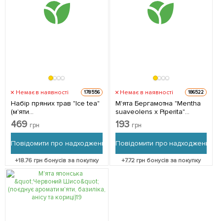
Немає в наявності
Немає в наявності
178556
186522
Набір пряних трав "Ice tea"
М'ята Бергамотна "Mentha
(м'яти
suaveolens x Piperita"
Лимонна+Марокканська+Якима)
(Кореневище) 1 саджанець
469
193
грн
грн
вазон С2 3 шт в упаковці
в упаковці
Повідомити про надходження
Повідомити про надходження
+
18.76
грн бонусів за покупку
+
7.72
грн бонусів за покупку