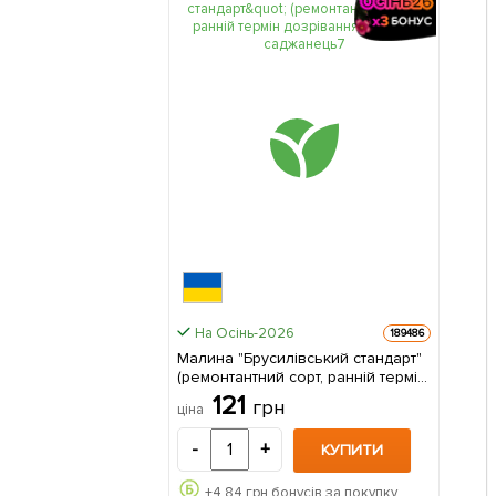
На Осінь-2026
189486
Малина "Брусилівський стандарт"
(ремонтантний сорт, ранній термін
дозрівання) 1-річний саджанець 1
121
грн
ціна
шт в упаковці
-
+
КУПИТИ
+
4.84
грн бонусів за покупку