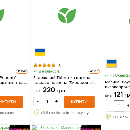
6
В наявності.
101845
48185
На Осінь-2
Розолін"
Ексклюзив! Тібетська малина
Малина "Бру
зрівання, дає
яскраво-червона "Дивовижна"
високоврожа
 плоди)
(Amazing) (преміальний гібридний
220
грн
ціна
великоплідни
в упаковці
сорт, великі ягоди) (Кореневище)
121
г
ціна
са
1 шт в упаковці
-
+
КУПИТИ
КУПИТИ
-
+
 покупку
+
8.8
грн бонусів за покупку
+
4.84
грн 