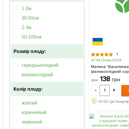
1-2м
30-50см
2-3м
50-100см
Розмір плоду:
1
На Осінь-2026
середньоплідний
Малина "Василинка
(великоплідний сор
великоплідний
термін дозрівання) 
138
грн
ціна
саджанець 1 саджанець в
упаковці
Колір плоду:
-
+
+
5.52
грн бонусів
жовтий
коричневий
червоний