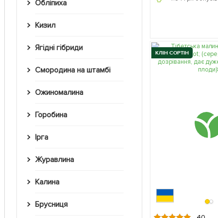
Обліпиха
Кизил
Ягідні гібриди
КЛІН СОРТІН
Смородина на штамбі
Ожиномалина
Горобина
Ірга
Журавлина
Калина
Брусниця
40