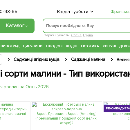
70-93-65
Відділ турботи
Франшиз
Каталог
Зараз шукають:
Сосна
Груша
ВИНОГРАД
ЦИБУЛИНИ
ПЛОДОВІ
ЯГІДНІ
ЕКЗОТИКА
КВІТУЧІ
ДЕКОР
Саджанці ягідних кущів
Саджанці малини
Великі
 сорти малини - Тип використан
РЕКОМЕНДУЄМ