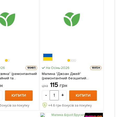
026
На Осінь-2026
189485
189534
свяна" (ремонтантний
Малина "Джоан Джей"
йний та
(ремонтантний безшипий
й сорт) 1-річний
високоврожайний сорт
115
рн
грн
ціна
джанець 1 шт в упаковці
шотландської селекції) 1-річний
саджанець 1 шт в упаковці
-
+
КУПИТИ
КУПИТИ
бонусів за покупку
+
4.6
грн бонусів за покупку