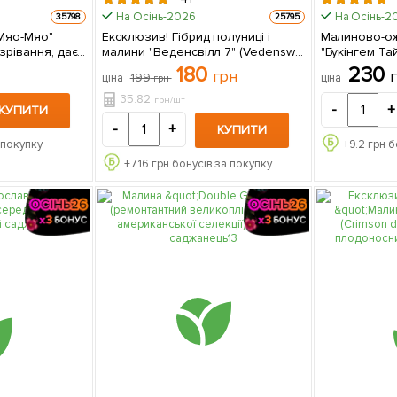
На Осінь-2026
На Осінь-2
35798
25795
"Мяо-Мяо"
Ексклюзив! Гібрид полуниці і
Малиново-ож
зрівання, дає
малини "Веденсвілл 7" (Vedenswil)
"Букінгем Та
 плоди)
(середній термін дозрівання) 5 шт
Tayberry) (се
180
230
грн
199
ціна
ціна
грн
в упаковці
в упаковці
дозрівання, 
(Кореневище)
35.82
грн/шт
-
+
КУПИТИ
-
+
КУПИТИ
 покупку
+
9.2
грн б
+
7.16
грн бонусів за покупку