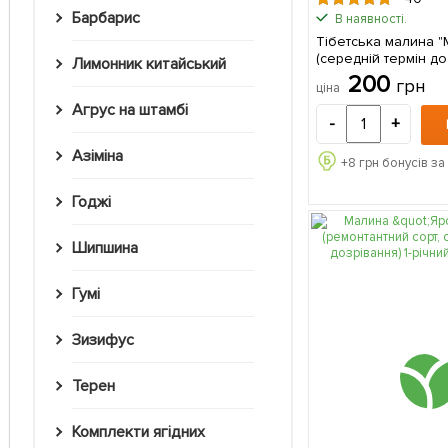
Барбарис
В наявності.
Тібетська малина 
(середній термін до
Лимонник китайський
дуже великі смачні
200
грн
ціна
(Кореневище) 1 шт 
Агрус на штамбі
-
+
Азіміна
+
8
грн бонусів за
Годжі
Шипшина
Гумі
Зизифус
Терен
Комплекти ягідних