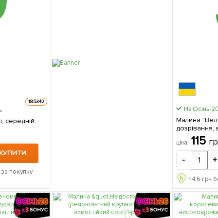
185342
На Осінь-2
"
Малина "Веле
т, середній
дозрівання,
1-річний
безшипий сор
115
г
ціна
са
КУПИТИ
-
+
 за покупку
+
4.6
грн б