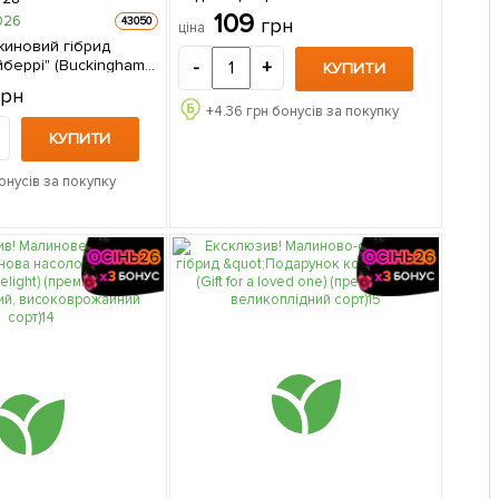
(1-річний саджанець) 1 шт в
109
026
грн
43050
ціна
упаковці
иновий гібрид
йберрі" (Buckingham
-
+
КУПИТИ
редній термін
грн
великоплідний сорт)
+
4.36
грн бонусів за покупку
 1 шт в упаковці
КУПИТИ
онусів за покупку