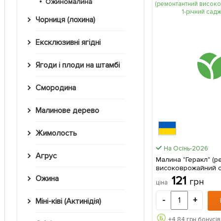
Ожиномалина
Чорниця (лохина)
Ексклюзивні ягідні
Ягоди і плоди на штамбі
Смородина
Малинове дерево
Жимолость
На Осінь-2026
Агрус
Малина "Геракл" (р
високоврожайний со
саджанець 1 шт
121
Ожина
грн
ціна
-
+
Міні-ківі (Актинідія)
+
4.84
грн бонусів