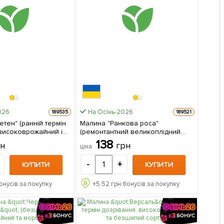
026
На Осінь-2026
189535
189521
тен" (ранній термін
Малина "Ранкова роса"
 високоврожайний і
(ремонтантний великоплідний
т) 1-річний
сорт) 1-річний саджанець 1 шт в
138
рн
грн
ціна
джанець 1 шт в упаковці
упаковці
-
+
КУПИТИ
КУПИТИ
онусів за покупку
+
5.52
грн бонусів за покупку