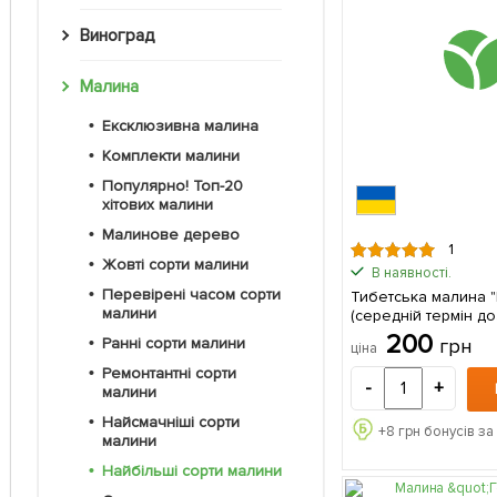
Виноград
Малина
Ексклюзивна малина
Комплекти малини
Популярно! Топ-20
хітових малини
Малинове дерево
1
Жовті сорти малини
В наявності.
Перевірені часом сорти
Тибетська малина "
малини
(середній термін до
дуже великі смачні
200
грн
Ранні сорти малини
ціна
(Кореневище) 1 шт 
Ремонтантні сорти
-
+
малини
Найсмачніші сорти
+
8
грн бонусів за
малини
Найбільші сорти малини