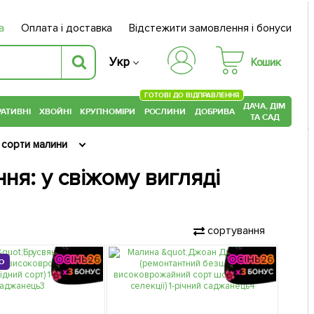
а
Оплата і доставка
Відстежити замовлення і бонуси
Укр
Кошик
ГОТОВІ ДО ВІДПРАВЛЕННЯ
ДАЧА, ДІМ
АТИВНІ
ХВОЙНІ
КРУПНОМІРИ
РОСЛИНИ
ДОБРИВА
ТА САД
 сорти малини
ня: у свіжому вигляді
сортування
О