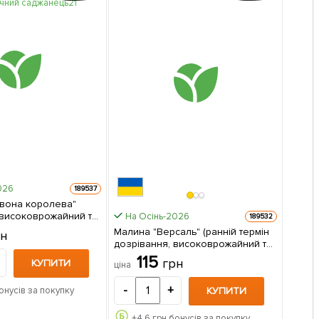
026
189537
вона королева"
високоврожайний та
На Осінь-2026
189532
й сорт) 1-річний
Малина "Версаль" (ранній термін
рн
джанець 1 шт в упаковці
дозрівання, високоврожайний та
безшипий сорт) 1 шт в упаковці
115
грн
КУПИТИ
ціна
-
+
КУПИТИ
онусів за покупку
+
4.6
грн бонусів за покупку