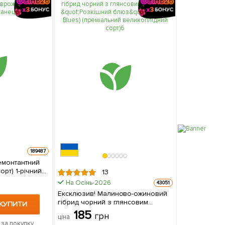
189487
емонтантний
рт) 1-річний
13
 в упаковці
На Осінь-2026
43051
Ексклюзив! Малиново-ожиновий
гібрид чорний з глянсовим
КУПИТИ
блиском "Розкішний блюз"
185
грн
ціна
(Luxury Blues) (преміальний
 за покупку