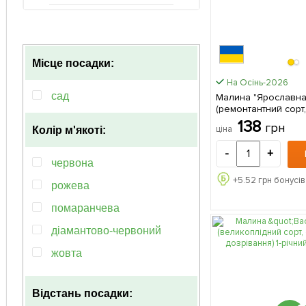
Місце посадки:
На Осінь-2026
сад
Малина "Ярославна
(ремонтантний сорт
термін дозрівання) 
138
грн
ціна
Колір м'якоті:
саджанець 1 шт
-
+
червона
+
5.52
грн бонусів
рожева
помаранчева
діамантово-червоний
жовта
чорна
Відстань посадки: