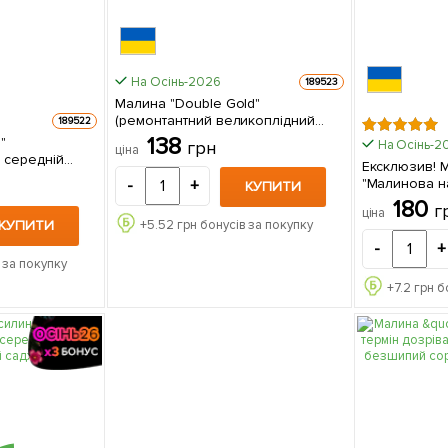
На Осінь-2026
189523
Малина "Double Gold"
(ремонтантний великоплідний
189522
сорт американської селекції) 1-
138
"
На Осінь-2
грн
ціна
річний саджанець 1 шт в упаковці
, середній
Ексклюзив! 
1-річний
"Малинова н
-
+
КУПИТИ
 в упаковці
delight) (пре
180
г
ціна
плодоносний
КУПИТИ
+
5.52
грн бонусів за покупку
сорт) 1 шт
-
+
 за покупку
+
7.2
грн б