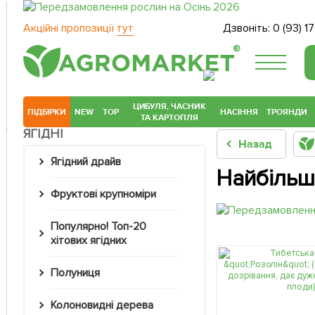
Акційні пропозиції
тут
Дзвоніть:
0 (93) 1
®
ЦИБУЛЯ, ЧАСНИК
ПІДБІРКИ
NEW
TOP
НАСІННЯ
ТРОЯНДИ
ТА КАРТОПЛЯ
ЯГІДНІ
Назад
Ягідний драйв
Найбільші
Фруктові крупноміри
Популярно! Топ-20
хітових ягідних
Полуниця
Колоновидні дерева