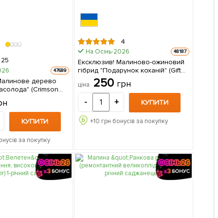
4
На Осінь-2026
48187
25
Ексклюзив! Малиново-ожиновий
гібрид "Подарунок коханій" (Gift
026
47689
for a loved one) (преміальний
250
Малинове дерево
грн
ціна
великоплідний сорт)
асолода" (Сrimson
(Кореневище) 1 шт в упаковці
міальний,
рн
-
+
КУПИТИ
, високоврожайний
 в упаковці
КУПИТИ
+
10
грн бонусів за покупку
онусів за покупку