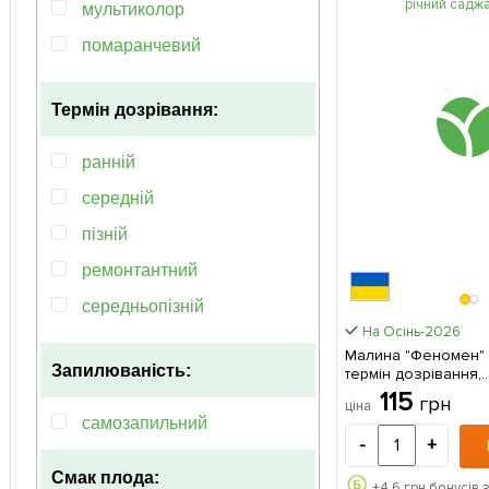
мультиколор
помаранчевий
рожевий
Термін дозрівання:
фіолетовий
чорний
ранній
середній
пізній
ремонтантний
середньопізній
На Осінь-2026
середньоранній
Малина "Феномен" 
Запилюваність:
термін дозрівання,
великоплідний, не
115
грн
ціна
сорт) 1-річний саджанець
самозапильний
упаковці
-
+
Смак плода:
+
4.6
грн бонусів 