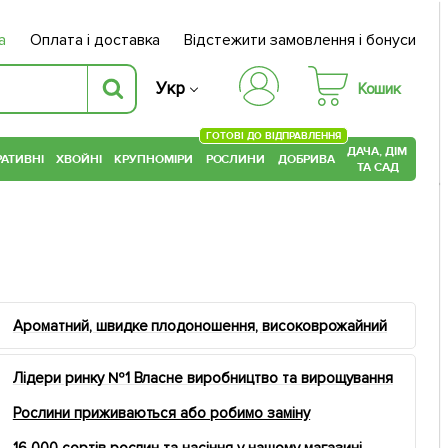
а
Оплата і доставка
Відстежити замовлення і бонуси
Укр
Кошик
ГОТОВІ ДО ВІДПРАВЛЕННЯ
ДАЧА, ДІМ
АТИВНІ
ХВОЙНІ
КРУПНОМІРИ
РОСЛИНИ
ДОБРИВА
ТА САД
Ароматний, швидке плодоношення, високоврожайний
Лідери ринку №1 Власне виробництво та вирощування
Рослини приживаються або робимо заміну
16 000 сортів рослин та насіння у нашому магазині