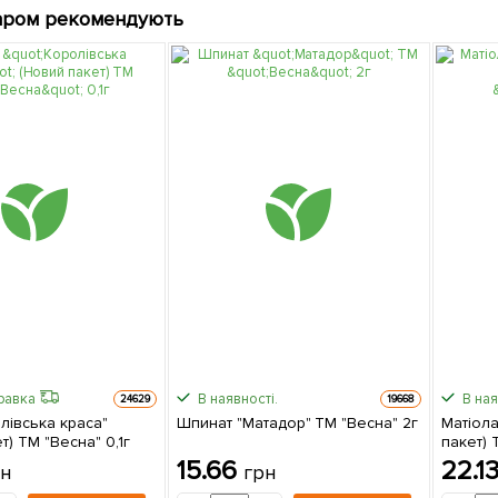
аром рекомендують
равка
В наявності.
В ная
24629
19668
лівська краса"
Шпинат "Матадор" ТМ "Весна" 2г
Матіола
т) ТМ "Весна" 0,1г
пакет) 
15.66
22.1
рн
грн