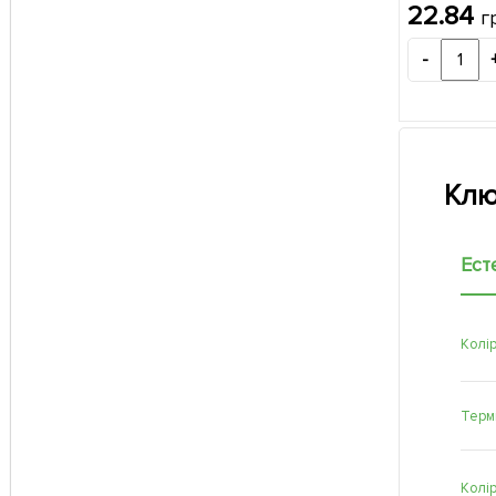
22.84
г
-
Клю
Ест
Колі
Терм
Колі