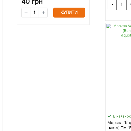
40
грн
-
КУПИТИ
В наявност
Морква "Ка
пакет) ТМ "