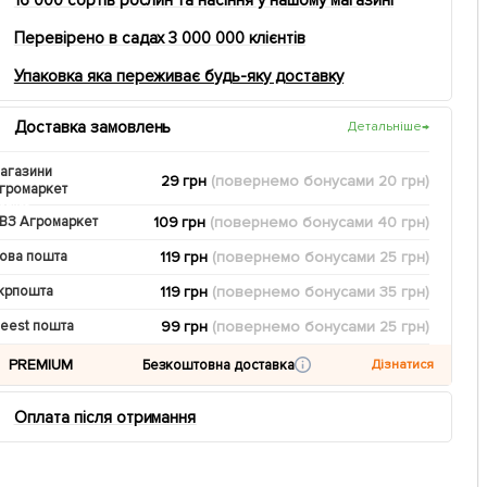
Перевірено в садах 3 000 000 клієнтів
Упаковка яка переживає будь-яку доставку
Доставка замовлень
Детальніше
→
агазини
29 грн
(повернемо
бонусами
20
грн)
громаркет
109 грн
(повернемо
бонусами
40
грн)
ВЗ Агромаркет
119 грн
(повернемо
бонусами
25
грн)
ова пошта
119 грн
(повернемо
бонусами
35
грн)
крпошта
99 грн
(повернемо
бонусами
25
грн)
eest пошта
PREMIUM
Безкоштовна доставка
Дізнатися
Оплата після отримання