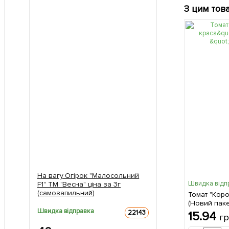
З цим тов
На вагу Огірок "Малосольний
Швидка відп
F1" ТМ "Весна" ціна за 3г
(самозапильний)
Томат "Коро
(Новий паке
Швидка відправка
22143
15.94
г