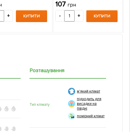
107
н
грн
ТМ 
11
+
-
+
КУПИТИ
КУПИТИ
-
Розташування
м'який клімат
підходить для
висадки на
Тип клімату
півдні
помірний клімат