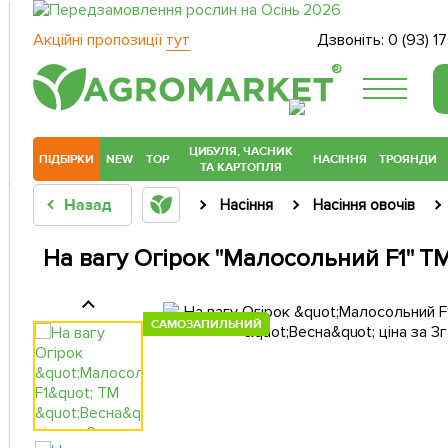
Акційні пропозиції
тут
Дзвоніть:
0 (93) 1
®
ЦИБУЛЯ, ЧАСНИК
ПІДБІРКИ
NEW
TOP
НАСІННЯ
ТРОЯНДИ
ТА КАРТОПЛЯ
Назад
Насіння
Насіння овочів
На вагу Огірок "Малосольний F1" ТМ
САМОЗАПИЛЬНИЙ
САМОЗАПИЛЬНИЙ
САМОЗАПИЛЬНИЙ
САМОЗАПИЛЬНИЙ
САМОЗАПИЛЬНИЙ