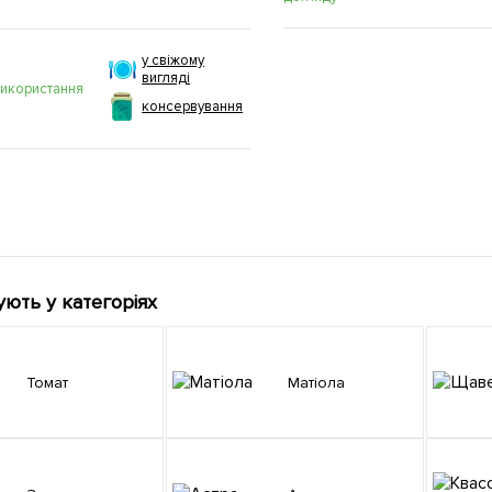
у свіжому
вигляді
використання
консервування
ують у категоріях
Томат
Матіола