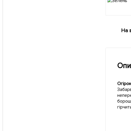
На 
Опи
Огірок
Забарв
непере
борошн
гірчит