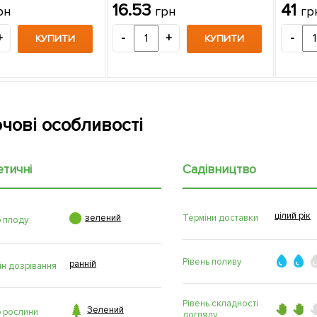
16.53
41
рн
грн
гр
+
-
+
-
КУПИТИ
КУПИТИ
чові особливості
етичні
Садівництво
цілий рік

Терміни доставки
зелений
р плоду
Рівень поливу
ранній
ін дозрівання
Рівень складності

Зелений
р рослини
догляду