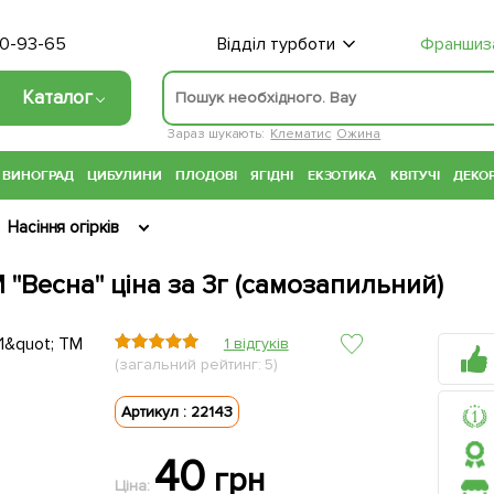
70-93-65
Відділ турботи
Франшиз
Каталог
Зараз шукають:
Клематис
Ожина
ВИНОГРАД
ЦИБУЛИНИ
ПЛОДОВІ
ЯГІДНІ
ЕКЗОТИКА
КВІТУЧІ
ДЕКОР
Насіння огірків
 "Весна" ціна за 3г (самозапильний)
1 відгуків
(загальний рейтинг: 5)
Артикул : 22143
40
грн
Ціна: