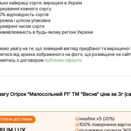
льки найкращі сорти, вирощені в Україні
ркування кожного сорту
0% відповідність сортів
режна і цілісна упаковка
ревірені часом сорти
иживлюваність в будь-якому регіоні України
ємо увагу на те, що зовнішній вигляд придбаної та вирощено
нятися від зразка зображеного на фото, що розміщене на сайт
омитись з договором
публічної оферти
вагу Огірок "Малосольний F1" ТМ "Весна" ціна за 3г (
кешбек х5 (20%)
ШТОВНА ДОСТАВКА
100% повернення вартос
MIUM LUX
подовжена гарантія 365