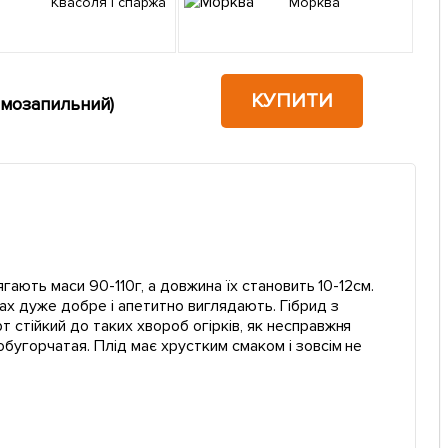
Квасоля і спаржа
Морква
КУПИТИ
самозапильний)
гають маси 90-110г, а довжина їх становить 10-12см.
ах дуже добре і апетитно виглядають. Гібрид з
 стійкий до таких хвороб огірків, як несправжня
бугорчатая. Плід має хрустким смаком і зовсім не