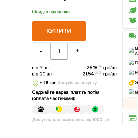
Швидка відправка
КУПИТИ
М
-
+
А
П
від 3 шт
26.18
40
грн/шт
Н
від 20 шт
21.54
26.18
грн/шт
+ 1.6 грн
бонусів за покупку
У
Саджайте зараз, платіть потім
M
(оплата частинами):
Доступно для замовлень від 1000 грн.