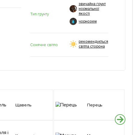
звичайна грунт
нормальної
якості
Тип грунту
чорнозем
рекомендується
Сонячне світло
світла сторона
Щавель
Перець