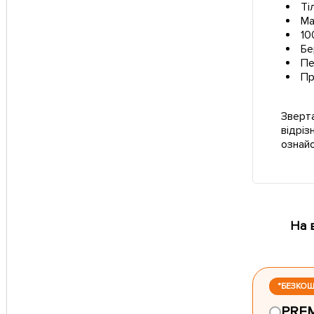
Ті
Ма
10
Бе
Пе
Пр
Зверта
відріз
ознай
На 
*БЕЗКО
PRE