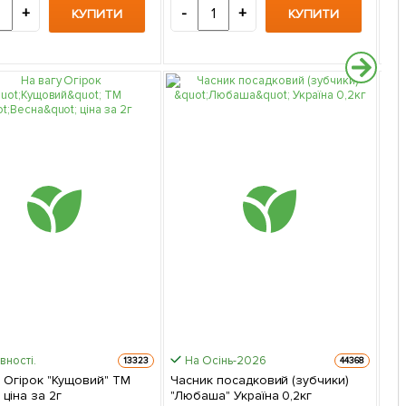
+
-
+
-
КУПИТИ
КУПИТИ
вності.
На Осінь-2026
13323
44368
 Огірок "Кущовий" ТМ
Часник посадковий (зубчики)
Шви
 ціна за 2г
"Любаша" Україна 0,2кг
Том