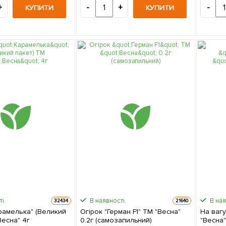
+
-
+
-
КУПИТИ
КУПИТИ
і.
В наявності.
В ная
32434
21640
рамелька" (Великий
Огірок "Герман F1" ТМ "Весна"
На вагу
Весна" 4г
0.2г (самозапильний)
"Весна"