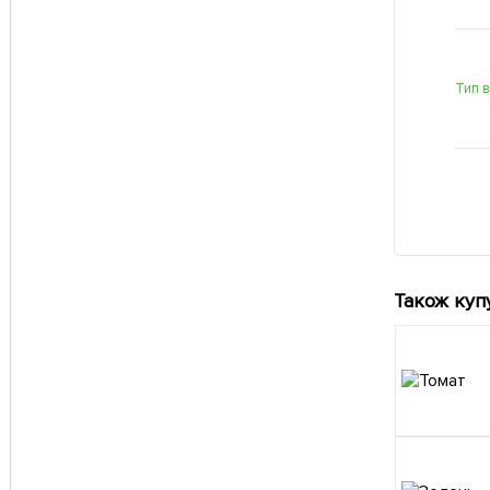
Тип 
Також куп