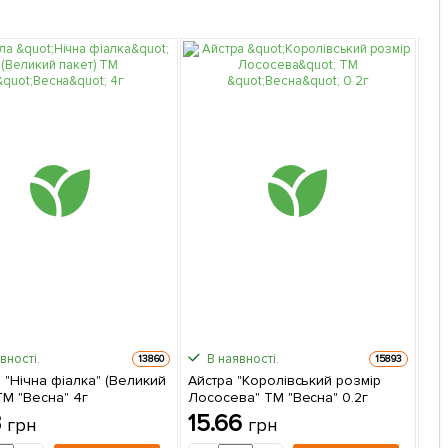
вності.
В наявності.
13860
15893
 "Нічна фіалка" (Великий
Айстра "Королівський розмір
На
ТМ "Весна" 4г
Лососева" ТМ "Весна" 0.2г
ТМ 
3
15.66
4
грн
грн