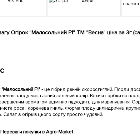
Зелень
Астра
вагу Огірок "Малосольний F1" ТМ "Весна" ціна за 3г (
с
 "Малосольний F1"
- це гібрид ранній скоростиглий. Плоди дося
лення плоду має гарний зелений колір. Великі горбки на плод
вершеним ароматом відмінно підходить для маринування. Сорт
иста роса і коренева гниль. Форма плоду циліндрична, крупно
ь. Салат з огірків цього сорту просто чудовий.
Переваги покупки в Agro-Market