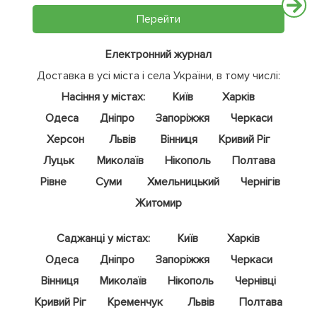
Перейти
Електронний журнал
Доставка в усі міста і села України, в тому числі:
Насіння у містах:
Київ
Харків
Одеса
Дніпро
Запоріжжя
Черкаси
Херсон
Львів
Вінниця
Кривий Ріг
Луцьк
Миколаїв
Нікополь
Полтава
Рівне
Суми
Хмельницький
Чернігів
Житомир
Саджанці у містах:
Київ
Харків
Одеса
Дніпро
Запоріжжя
Черкаси
Вінниця
Миколаїв
Нікополь
Чернівці
Кривий Ріг
Кременчук
Львів
Полтава