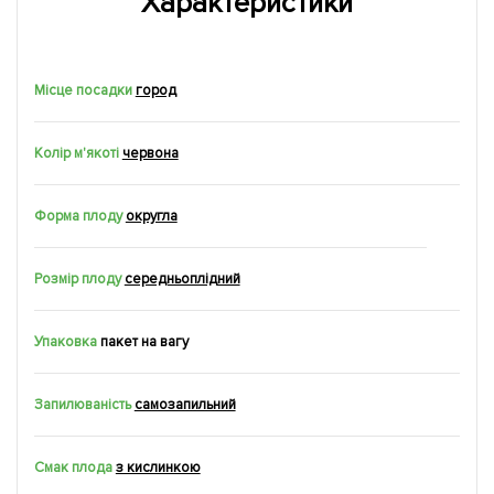
Характеристики
Місце посадки
город
Колір м'якоті
червона
Форма плоду
округла
Розмір плоду
середньоплідний
Упаковка
пакет на вагу
Запилюваність
самозапильний
Смак плода
з кислинкою