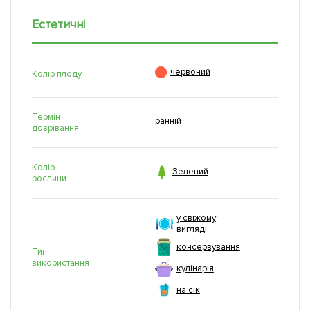
Естетичні

червоний
Колір плоду
Термін
ранній
дозрівання
Колір

Зелений
рослини
у свіжому
вигляді
консервування
Тип
використання
кулінарія
на сік