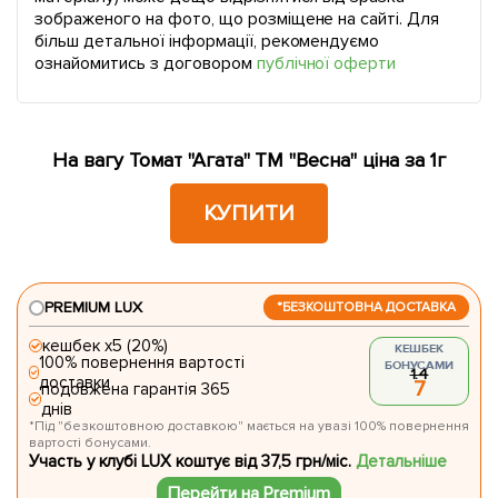
зображеного на фото, що розміщене на сайті. Для
більш детальної інформації, рекомендуємо
ознайомитись з договором
публічної оферти
На вагу Томат "Агата" ТМ "Весна" ціна за 1г
КУПИТИ
PREMIUM LUX
*БЕЗКОШТОВНА ДОСТАВКА
кешбек х5 (20%)
КЕШБЕК
100% повернення вартості
БОНУСАМИ
1.4
доставки
7
подовжена гарантія 365
днів
*Під "безкоштовною доставкою" мається на увазі 100% повернення
вартості бонусами.
Участь у клубі LUX коштує від 37,5 грн/міс.
Детальніше
Перейти на Premium