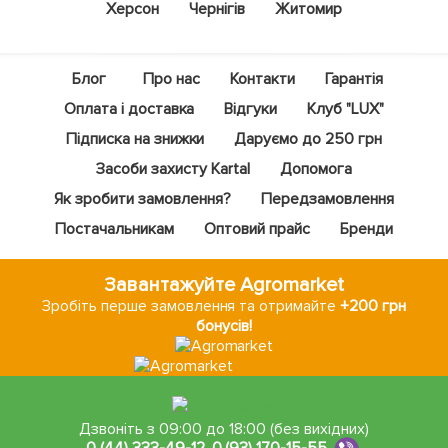
Херсон
Чернігів
Житомир
Блог
Про нас
Контакти
Гарантія
Оплата і доставка
Відгуки
Клуб "LUX"
Підписка на знижки
Даруємо до 250 грн
Засоби захисту Kartal
Допомога
Як зробити замовлення?
Передзамовлення
Постачальникам
Оптовий прайс
Бренди
Завантажуйте Agromarket
Зробіть перше замовлення та отримайте
+200 грн
бонусів!
Дзвоніть з 09:00 до 18:00 (без вихідних)