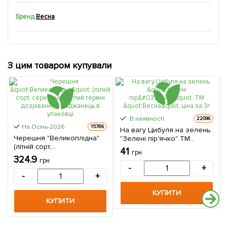
Бренд
Весна
З цим товаром купували
В наявності.
22096
На Осінь-2026
15786
На вагу Цибуля на зелень
Черешня "Великоплідна"
"Зелені пір'ячко" ТМ
(літній сорт,
"Весна" ціна за 3г
41
грн
середньостиглий термін
324.9
грн
дозрівання) 1 саджанець в
-
+
упаковці
-
+
КУПИТИ
КУПИТИ