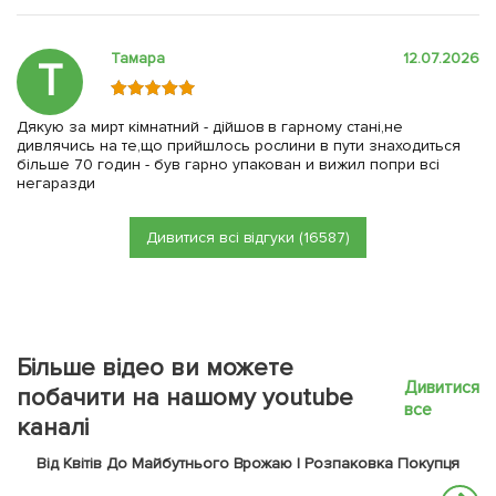
Тамара
12.07.2026
Т
Дякую за мирт кімнатний - дійшов в гарному стані,не
дивлячись на те,що прийшлось рослини в пути знаходиться
більше 70 годин - був гарно упакован и вижил попри всі
негаразди
Дивитися всі відгуки (16587)
Більше відео ви можете
Дивитися
побачити на нашому youtube
все
каналі
Від Квітів До Майбутнього Врожаю | Розпаковка Покупця