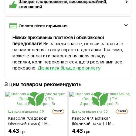
Швидке плодоношення, високоврожайний,
компактний
Оплата після отримання
Ніяких прихованих платежів і обов'язкової
передоплати!
Ви завжди знаєте, скільки заплатите
за замовлення і точну вартість доставки. Так само,
можете оплатити замовлення після огляду
посилки, коли переконаєтеся, що з рослинами все
прекрасно.
Дізнатися більше про оплату
З цим товаром рекомендують
Швидка відправка
Швидка відправка
23631
32697
Квасоля "Садовод"
Квасоля "Ластівка"
(Великий пакет) ТМ
(Великий пакет) ТМ
"Весна" 5г
"Весна" 5г
4.43
4.43
грн
грн