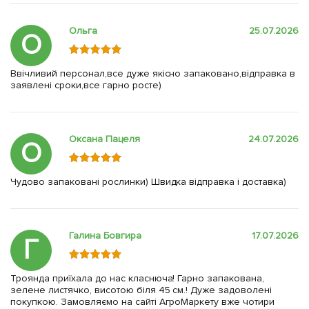
Ольга
25.07.2026
О
Ввічливий персонал,все дуже якісно запаковано,відправка в
заявлені сроки,все гарно росте)
Оксана Пацеля
24.07.2026
О
Чудово запаковані рослинки) Швидка відправка і доставка)
Галина Бовгира
17.07.2026
Г
Троянда приїхала до нас класнюча! Гарно запакована,
зелене листячко, висотою біля 45 см.! Дуже задоволені
покупкою. Замовляємо на сайті АгроМаркету вже чотири