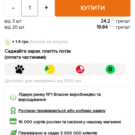
-
+
КУПИТИ
від 3 шт
24.2
35
грн/шт
від 20 шт
19.84
24.2
грн/шт
+ 1.4 грн
бонусів за покупку
Саджайте зараз, платіть потім
(оплата частинами):
Доступно для замовлень від 1000 грн.
Лідери ринку №1 Власне виробництво та
вирощування
Рослини приживаються або робимо заміну
16 000 сортів рослин та насіння у нашому магазині
Перевірено в садах 3 000 000 клієнтів