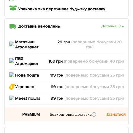
Упаковка яка переживає будь-яку доставку
Доставка замовлень
Детальніше
→
Магазини
29 грн
(повернемо
бонусами
20
Агромаркет
грн)
ПВЗ
109 грн
(повернемо
бонусами
40
грн)
Агромаркет
Нова пошта
119 грн
(повернемо
бонусами
25
грн)
Укрпошта
119 грн
(повернемо
бонусами
35
грн)
Meest пошта
99 грн
(повернемо
бонусами
25
грн)
PREMIUM
Дізнатися
Безкоштовна доставка