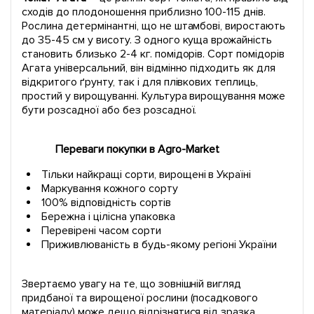
сходів до плодоношення приблизно 100-115 днів.
Рослина детермінантні, що не штамбові, виростають
до 35-45 см у висоту. З одного куща врожайність
становить близько 2-4 кг. помідорів. Сорт помідорів
Агата універсальний, він відмінно підходить як для
відкритого ґрунту, так і для плівкових теплиць,
простий у вирощуванні. Культура вирощування може
бути розсадної або без розсадної.
Переваги покупки в Agro-Market
Тільки найкращі сорти, вирощені в Україні
Маркування кожного сорту
100% відповідність сортів
Бережна і цілісна упаковка
Перевірені часом сорти
Приживлюваність в будь-якому регіоні України
Звертаємо увагу на те, що зовнішній вигляд
придбаної та вирощеної рослини (посадкового
матеріалу) може дещо відрізнятися від зразка