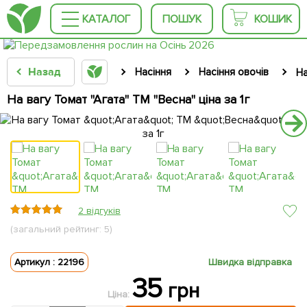
КАТАЛОГ
ПОШУК
КОШИК
Назад
Насіння
Насіння овочів
На
На вагу Томат "Агата" ТМ "Весна" ціна за 1г
2 відгуків
(загальний рейтинг: 5)
Артикул : 22196
Швидка відправка
35
грн
Ціна: