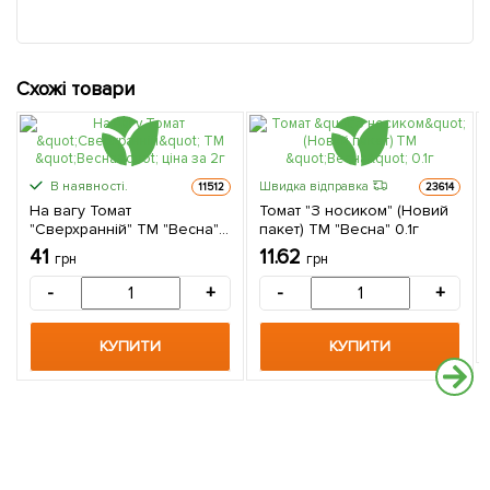
Схожі товари
В наявності.
Швидка відправка
11512
23614
На вагу Томат
Томат "З носиком" (Новий
"Сверхранній" ТМ "Весна"
пакет) ТМ "Весна" 0.1г
ціна за 2г
41
11.62
грн
грн
-
+
-
+
КУПИТИ
КУПИТИ