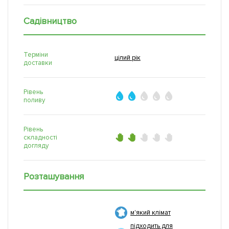
Садівництво
Терміни
цілий рік
доставки
Рівень
поливу
Рівень
складності
догляду
Розташування
м'який клімат
підходить для