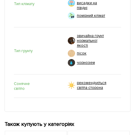
висадки на
Тип клімату
півдні
помірний клімат
звичайна грунт
нормальної
якості
Тип грунту
пісок
чорнозем
рекомендується
Сонячне
світла сторона
світло
Також купують у категоріях
Н