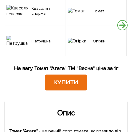
Квасоля і
Томат
спаржа
Петрушка
Огірки
На вагу Томат "Агата" ТМ "Весна" ціна за 1г
КУПИТИ
Опис
Томат "Агата"
- це ранній сорт томата, як правило від