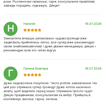
роки. Рослиночки свіженькі, гарні, консультанти привітливі,
завжди порадять, підкажуть. Дякую!
Наталія
16.07.2026
Н
Замовляла вперше,запаковано чудово,троянди вже
зацвітають,прийнялись легко, все супер,вже рекомендую
своїм знайомим,ввічливі і дуже уважні менеджера, дякую і
рекомендую всім хто читає відгук
Галина Бовгира
16.07.2026
Г
Дуже задоволена покупкою. Часто роблю замовлення. На
цей раз отримала супер троянду! Дуже хотіла насичено
жовту, щоб виділити серед інших. Отримала просто чудо!
Дякую працівникам, консультантам за вибір. Прийшла в
контейнері, висока, гарна, зелена.