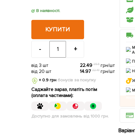
В наявності.
КУПИТИ
М
-
+
А
П
від 3 шт
22.49
25.5
грн/шт
від 20 шт
14.97
22.49
грн/шт
Н
+ 0.9 грн
бонусів за покупку
У
Саджайте зараз, платіть потім
M
(оплата частинами):
Доступно для замовлень від 1000 грн.
Варіан