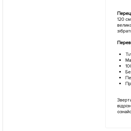
Перець
120 см
велико
зібрат
Перева
Ті
Ма
10
Бе
Пе
Пр
Зверта
відріз
ознай