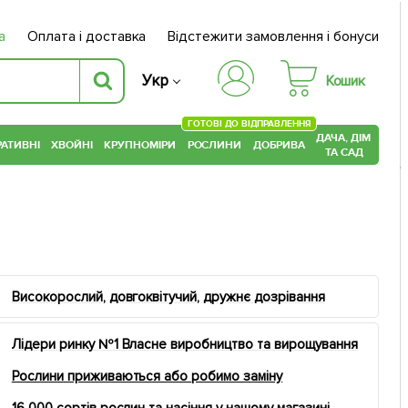
а
Оплата і доставка
Відстежити замовлення і бонуси
Укр
Кошик
ГОТОВІ ДО ВІДПРАВЛЕННЯ
ДАЧА, ДІМ
АТИВНІ
ХВОЙНІ
КРУПНОМІРИ
РОСЛИНИ
ДОБРИВА
ТА САД
Високорослий, довгоквітучий, дружнє дозрівання
Лідери ринку №1 Власне виробництво та вирощування
Рослини приживаються або робимо заміну
16 000 сортів рослин та насіння у нашому магазині