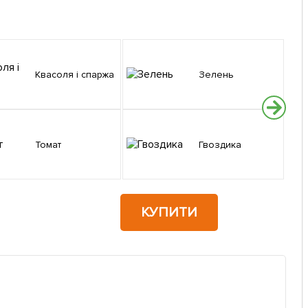
Квасоля і спаржа
Зелень
Томат
Гвоздика
КУПИТИ