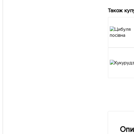
Також куп
Опи