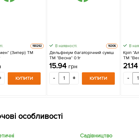
і.
В наявності.
В ная
190292
16306
мен" (Зипер) ТМ
Дельфініум багаторічний суміш
Кріп "А
г
ТМ "Весна" 0.1г
ТМ "Вес
15.94
21.1
н
грн
+
-
+
-
КУПИТИ
КУПИТИ
чові особливості
етичні
Садівництво