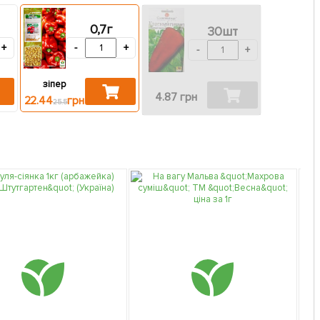
0,7г
30шт
+
-
+
-
+
зіпер
4.87 грн
22.44
грн
25.5