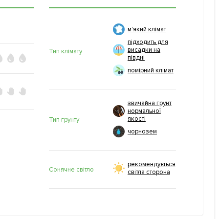
м'який клімат
підходить для
висадки на
Тип клімату
півдні
помірний клімат
звичайна грунт
нормальної
якості
Тип грунту
чорнозем
рекомендується
Сонячне світло
світла сторона