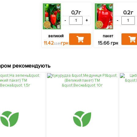
0,7г
0.2г
-
+
-
великий
пакет
11.42
грн
15.66 грн
22.84
аром рекомендують