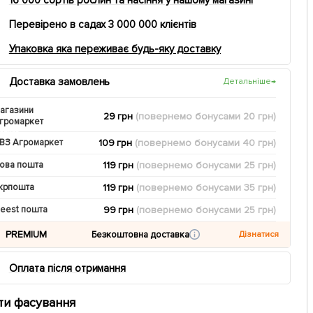
Перевірено в садах 3 000 000 клієнтів
Упаковка яка переживає будь-яку доставку
Доставка замовлень
Детальніше
→
агазини
29 грн
(повернемо
бонусами
20
грн)
громаркет
109 грн
(повернемо
бонусами
40
грн)
ВЗ Агромаркет
119 грн
(повернемо
бонусами
25
грн)
ова пошта
119 грн
(повернемо
бонусами
35
грн)
крпошта
99 грн
(повернемо
бонусами
25
грн)
eest пошта
PREMIUM
Безкоштовна доставка
Дізнатися
Оплата після отримання
ти фасування