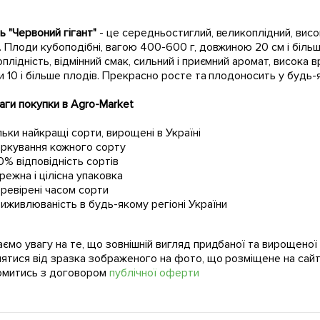
 "Червоний гігант"
- це середньостиглий, великоплідний, вис
. Плоди кубоподібні, вагою 400-600 г, довжиною 20 см і більш
плідність, відмінний смак, сильний і приємний аромат, висока 
и 10 і більше плодів. Прекрасно росте та плодоносить у будь-
ги покупки в Agro-Market
льки найкращі сорти, вирощені в Україні
ркування кожного сорту
0% відповідність сортів
режна і цілісна упаковка
ревірені часом сорти
иживлюваність в будь-якому регіоні України
ємо увагу на те, що зовнішній вигляд придбаної та вирощено
нятися від зразка зображеного на фото, що розміщене на сайт
омитись з договором
публічної оферти