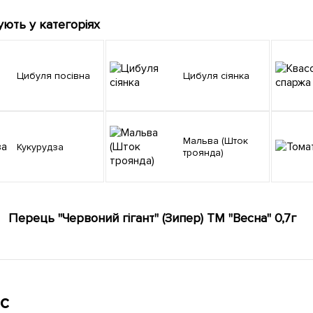
ують у категоріях
Цибуля посівна
Цибуля сіянка
Мальва (Шток
Кукурудза
троянда)
Перець "Червоний гігант" (Зипер) ТМ "Весна" 0,7г
с