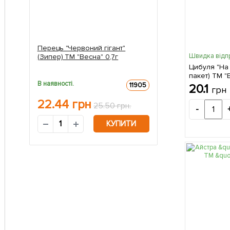
Перець "Червоний гігант"
Швидка відп
(Зипер) ТМ "Весна" 0,7г
Цибуля "На
пакет) ТМ "В
В наявності.
11905
20.1
грн
22.44
грн
25.50 грн.
-
КУПИТИ