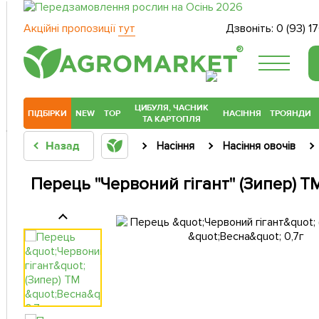
Акційні пропозиції
тут
Дзвоніть:
0 (93) 1
®
ЦИБУЛЯ, ЧАСНИК
ПІДБІРКИ
NEW
TOP
НАСІННЯ
ТРОЯНДИ
ТА КАРТОПЛЯ
Назад
Насіння
Насіння овочів
Перець "Червоний гігант" (Зипер) ТМ