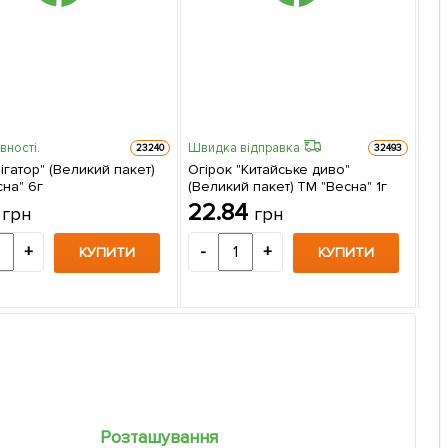
вності.
Швидка відправка
23240
32493
лігатор" (Великий пакет)
Огірок "Китайське диво"
на" 6г
(Великий пакет) ТМ "Весна" 1г
То
4
22.84
грн
грн
"Ве
1
+
-
+
КУПИТИ
КУПИТИ
-
Розташування