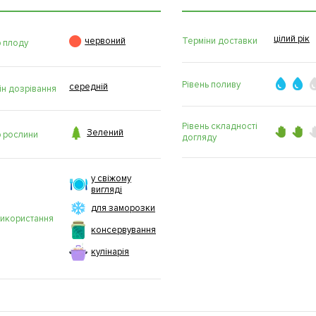
цілий рік

Терміни доставки
червоний
р плоду
Рівень поливу
середній
ін дозрівання
Рівень складності

Зелений
р рослини
догляду
у свіжому
вигляді
для заморозки
використання
консервування
кулінарія