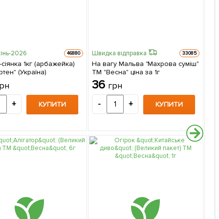
інь-2026
Швидка відправка
Шви
46880
33085
сіянка 1кг (арбажейка)
На вагу Мальва "Махрова суміш"
Кв
ртен" (Україна)
ТМ "Весна" ціна за 1г
(Ве
36
4
рн
грн
+
-
+
-
КУПИТИ
КУПИТИ