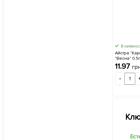
В наявност
Айстра "Кар
"Весна" 0,5
11.97
гр
-
Клю
Ест