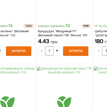
равка
Швидка відправка
На Ос
32632
45461
 зелень" (Великий
Кукурудза "Медуниця F1"
Цибуля-
есна" 1,5г
(Великий пакет) ТМ "Весна" 10г
"Штутга
4.43
180
грн
г
+
-
+
-
КУПИТИ
КУПИТИ