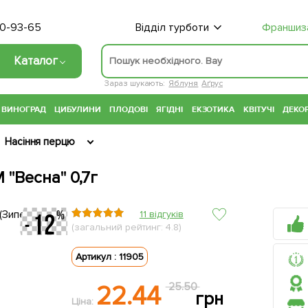
70-93-65
Відділ турботи
Франшиз
Каталог
Зараз шукають:
Яблуня
Аґрус
ВИНОГРАД
ЦИБУЛИНИ
ПЛОДОВІ
ЯГІДНІ
ЕКЗОТИКА
КВІТУЧІ
ДЕКОР
Насіння перцю
 "Весна" 0,7г
11 відгуків
(загальний рейтинг: 4.8)
Артикул : 11905
22.44
25.50
грн
Ціна: