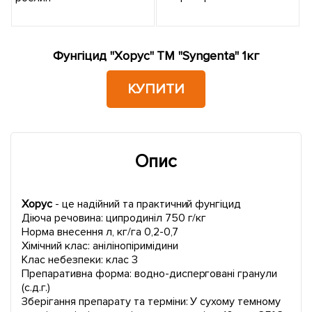
Фунгіцид "Хорус" ТМ "Syngenta" 1кг
КУПИТИ
Опис
Хорус
- це надійний та практичний фунгіцид
Діюча речовина: ципродиніл 750 г/кг
Норма внесення л, кг/га 0,2-0,7
Хімічний клас: анілінопіримідини
Клас небезпеки: клас 3
Препаративна форма: водно-дисперговані гранули
(с.д.г.)
Зберігання препарату та терміни: У сухому темному