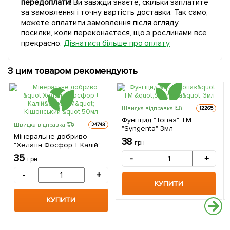
передоплати!
Ви завжди знаєте, скільки заплатите
за замовлення і точну вартість доставки. Так само,
можете оплатити замовлення після огляду
посилки, коли переконаєтеся, що з рослинами все
прекрасно.
Дізнатися більше про оплату
З цим товаром рекомендують
Швидка відправка
12265
Фунгіцид "Топаз" ТМ
Швидка відправка
24743
"Syngenta" 3мл
Мінеральне добриво
38
грн
"Хелатін Фосфор + Калій"
ТМ" Кішонський "50мл
35
-
+
грн
-
+
КУПИТИ
КУПИТИ