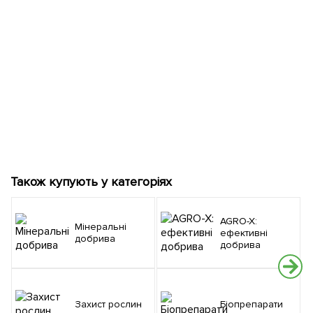
Також купують у категоріях
AGRO-X:
Мінеральні
ефективні
добрива
добрива
Захист рослин
Біопрепарати