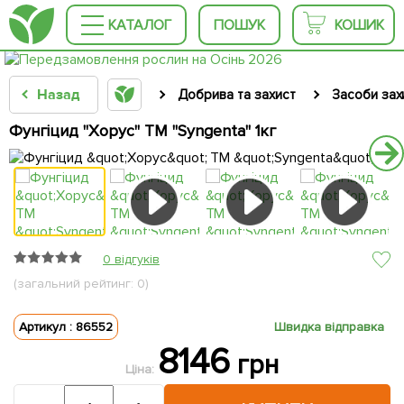
КАТАЛОГ
ПОШУК
КОШИК
Назад
Добрива та захист
Засоби зах
Фунгіцид "Хорус" ТМ "Syngenta" 1кг
0 відгуків
(загальний рейтинг: 0)
Артикул : 86552
Швидка відправка
8146
грн
Ціна: