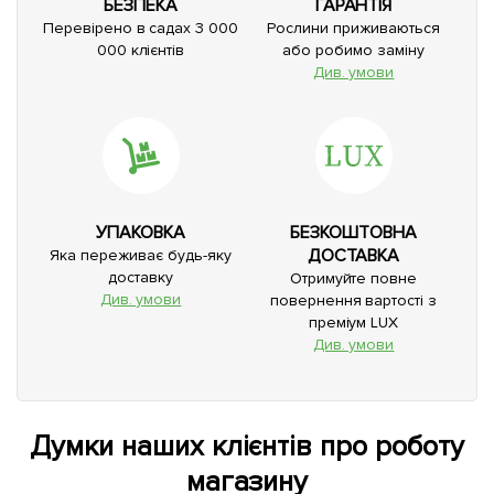
БЕЗПЕКА
ГАРАНТІЯ
Перевірено в садах 3 000
Рослини приживаються
000 клієнтів
або робимо заміну
Див. умови
УПАКОВКА
БЕЗКОШТОВНА
ДОСТАВКА
Яка переживає будь-яку
доставку
Отримуйте повне
Див. умови
повернення вартості з
преміум LUX
Див. умови
Думки наших клієнтів про роботу
магазину