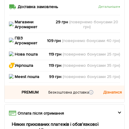
Доставка замовлень
Детальніше
→
Магазини
29 грн
(повернемо
бонусами
20
Агромаркет
грн)
ПВЗ
109 грн
(повернемо
бонусами
40
грн)
Агромаркет
Нова пошта
119 грн
(повернемо
бонусами
25
грн)
Укрпошта
119 грн
(повернемо
бонусами
35
грн)
Meest пошта
99 грн
(повернемо
бонусами
25
грн)
PREMIUM
Дізнатися
Безкоштовна доставка
Оплата після отримання
Ніяких прихованих платежів і обов'язкової