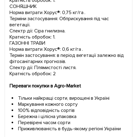
Кратність обробок: 1.
СОНЯШНИК
Норма витрати Хорус®: 0,75 кг/га .
Терміни застосування: Обприскування під час
вегетації.
Спектр дії: Сіра гнилизна.
Кратність обробок: 1.
ГАЗОННІ ТРАВИ
Норма витрати Хорус®: 0,6 кг/га .
Термін застосування: в період вегетації залежно від
фітосанітарних прогнозів.
Спектр дії: Плямистості листя.
Кратність обробок: 2
Переваги покупки в Agro-Market
Тільки найкращі сорти, вирощені в Україні
Маркування кожного сорту
100% відповідність сортів
Бережна і цілісна упаковка
Перевірені часом сорти
Приживлюваність в будь-якому регіоні України