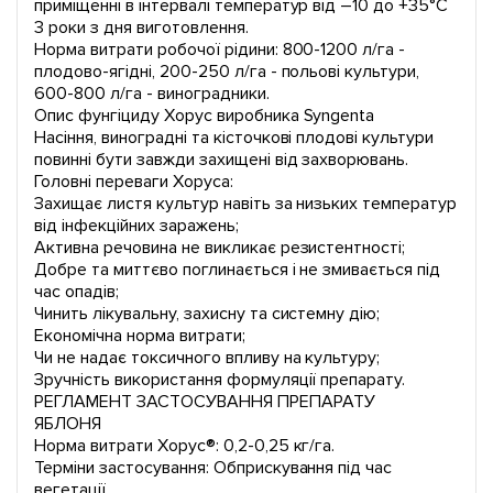
приміщенні в інтервалі температур від –10 до +35°С
3 роки з дня виготовлення.
Норма витрати робочої рідини: 800-1200 л/га -
плодово-ягідні, 200-250 л/га - польові культури,
600-800 л/га - виноградники.
Опис фунгіциду Хорус виробника Syngenta
Насіння, виноградні та кісточкові плодові культури
повинні бути завжди захищені від захворювань.
Головні переваги Хоруса:
Захищає листя культур навіть за низьких температур
від інфекційних заражень;
Активна речовина не викликає резистентності;
Добре та миттєво поглинається і не змивається під
час опадів;
Чинить лікувальну, захисну та системну дію;
Економічна норма витрати;
Чи не надає токсичного впливу на культуру;
Зручність використання формуляції препарату.
РЕГЛАМЕНТ ЗАСТОСУВАННЯ ПРЕПАРАТУ
ЯБЛОНЯ
Норма витрати Хорус®: 0,2-0,25 кг/га.
Терміни застосування: Обприскування під час
вегетації.