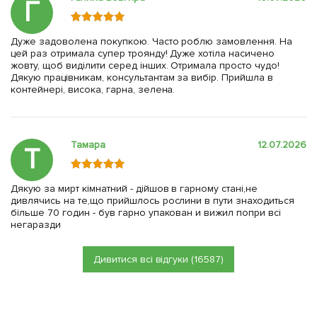
Г
Дуже задоволена покупкою. Часто роблю замовлення. На
цей раз отримала супер троянду! Дуже хотіла насичено
жовту, щоб виділити серед інших. Отримала просто чудо!
Дякую працівникам, консультантам за вибір. Прийшла в
контейнері, висока, гарна, зелена.
Тамара
12.07.2026
Т
Дякую за мирт кімнатний - дійшов в гарному стані,не
дивлячись на те,що прийшлось рослини в пути знаходиться
більше 70 годин - був гарно упакован и вижил попри всі
негаразди
Дивитися всі відгуки (16587)