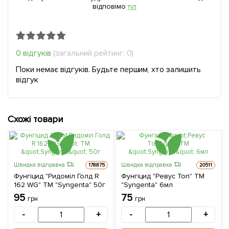
відповімо
тут
0 відгуків
(загальний рейтинг: 0)
Поки немає відгуків. Будьте першим, хто залишить
відгук
Схожі товари
Швидка відправка
Швидка відправка
178875
20511
Фунгіцид "Ридоміл Голд R
Фунгіцид "Ревус Топ" ТМ
162 WG" ТМ "Syngenta" 50г
"Syngenta" 6мл
95
75
грн
грн
-
+
-
+