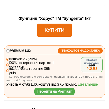
Фунгіцид "Хорус" ТМ "Syngenta" 1кг
КУПИТИ
PREMIUM LUX
*БЕЗКОШТОВНА ДОСТАВКА
кешбек х5 (20%)
КЕШБЕК
100% повернення вартості
БОНУСАМИ
200
доставки
1000
подовжена гарантія 365
днів
*Під "безкоштовною доставкою" мається на увазі 100% повернення
вартості бонусами.
Участь у клубі LUX коштує від 37,5 грн/міс.
Детальніше
Перейти на Premium