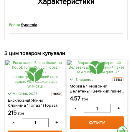
Характеристики
Бренд
Syngenta
З цим товаром купували
В наявності.
35563
Морква "Червоний
Велетень" (Великий пакет)
На Осінь-2026
48960
ТМ "Весна" 4г
4.57
грн
Ексклюзив! Ялина
блакитна "Топаз" (Topaz)
-
+
(преміальний
215
грн
високодекоративний сорт,
горщик P9) 1 саджанець в
-
+
КУПИТИ
упаковці