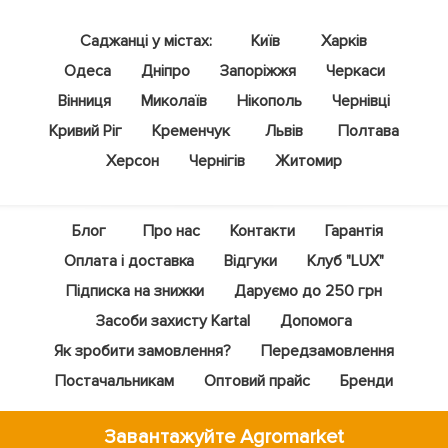
Саджанці у містах:
Київ
Харків
Одеса
Дніпро
Запоріжжя
Черкаси
Вінниця
Миколаїв
Нікополь
Чернівці
Кривий Ріг
Кременчук
Львів
Полтава
Херсон
Чернігів
Житомир
Блог
Про нас
Контакти
Гарантія
Оплата і доставка
Відгуки
Клуб "LUX"
Підписка на знижки
Даруємо до 250 грн
Засоби захисту Kartal
Допомога
Як зробити замовлення?
Передзамовлення
Постачальникам
Оптовий прайс
Бренди
Завантажуйте Agromarket