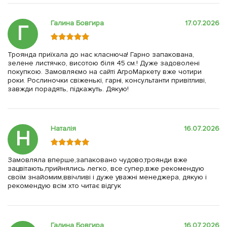
Галина Бовгира
17.07.2026
Г
Троянда приїхала до нас класнюча! Гарно запакована,
зелене листячко, висотою біля 45 см.! Дуже задоволені
покупкою. Замовляємо на сайті АгроМаркету вже чотири
роки. Рослиночки свіженькі, гарні, консультанти привітливі,
завжди порадять, підкажуть. Дякую!
Наталія
16.07.2026
Н
Замовляла вперше,запаковано чудово,троянди вже
зацвітають,прийнялись легко, все супер,вже рекомендую
своїм знайомим,ввічливі і дуже уважні менеджера, дякую і
рекомендую всім хто читає відгук
Галина Бовгира
16.07.2026