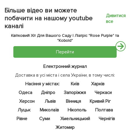
Більше відео ви можете
Дивитися
побачити на нашому youtube
все
каналі
Квітковий Хіт Для Вашого Саду | Ліатріс "Rose Purple" та
"Kobold"
Перейти
Електронний журнал
Доставка в усі міста і села України, в тому числі:
Насіння у містах:
Київ
Харків
Одеса
Дніпро
Запоріжжя
Черкаси
Херсон
Львів
Вінниця
Кривий Ріг
Луцьк
Миколаїв
Нікополь
Полтава
Рівне
Суми
Хмельницький
Чернігів
Житомир