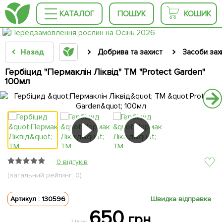
КАТАЛОГ
ПОШУК
КОШИК
Назад
Добрива та захист
Засоби зах
Гербіцид "Пермаклін Ліквід" ТМ "Protect Garden"
100мл
0 відгуків
(загальний рейтинг: 0)
Артикул : 130596
Швидка відправка
650
грн