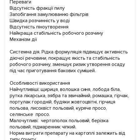
Переваги
Відсутність фракції пилу
Запобігання замулюванню фільтрів
Швидка розчинність у воді
Відсутність піноутворення
Найкраща стабільність робочого розчину
Механізм дії
Системна дія. Рідка формуляція підвищує активність
діючої речовини, покращує якість та стабільність
робочого розчину, зменшує ризик утворення осаду
під час приготування бакових сумішей.
Особливості використання
Найчутливіші: щириця, волошка синя, лобода біла,
рутка лікарська, зябра та звичайний, ромашка, гірчак,
портулак городній, будяки жовтоцвітні, гірчиця
польова, лисохвіст польовий, куряче просо,
селянське просо.
Малочутливі: чертополох польовий, берізка
польовий, підмаренник чіпкий.
Норма витрати препарату на картоплі залежить від
типу ґрунту.