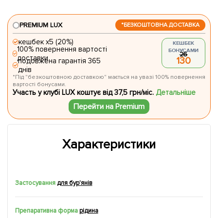
PREMIUM LUX
*БЕЗКОШТОВНА ДОСТАВКА
кешбек х5 (20%)
КЕШБЕК
100% повернення вартості
БОНУСАМИ
26
доставки
130
подовжена гарантія 365
днів
*Під "безкоштовною доставкою" мається на увазі 100% повернення
вартості бонусами.
Участь у клубі LUX коштує від 37,5 грн/міс.
Детальніше
Перейти на Premium
Характеристики
Застосування
для бур'янів
Препаративна форма
рідина