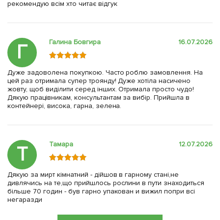
рекомендую всім хто читає відгук
Галина Бовгира
16.07.2026
Г
Дуже задоволена покупкою. Часто роблю замовлення. На
цей раз отримала супер троянду! Дуже хотіла насичено
жовту, щоб виділити серед інших. Отримала просто чудо!
Дякую працівникам, консультантам за вибір. Прийшла в
контейнері, висока, гарна, зелена.
Тамара
12.07.2026
Т
Дякую за мирт кімнатний - дійшов в гарному стані,не
дивлячись на те,що прийшлось рослини в пути знаходиться
більше 70 годин - був гарно упакован и вижил попри всі
негаразди