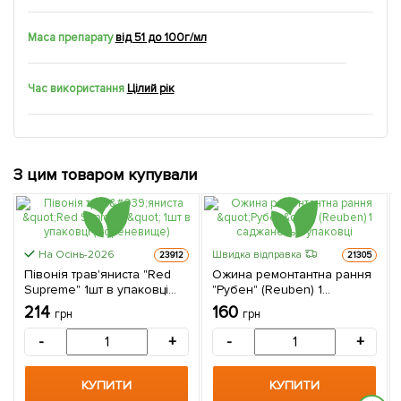
Маса препарату
від 51 до 100г/мл
Час використання
Цілий рік
З цим товаром купували
На Осінь-2026
Швидка відправка
23912
21305
Півонія трав'яниста "Red
Ожина ремонтантна рання
Supreme" 1шт в упаковці
"Рубен" (Reuben) 1
(Кореневище)
саджанець в упаковці
214
160
грн
грн
-
+
-
+
КУПИТИ
КУПИТИ