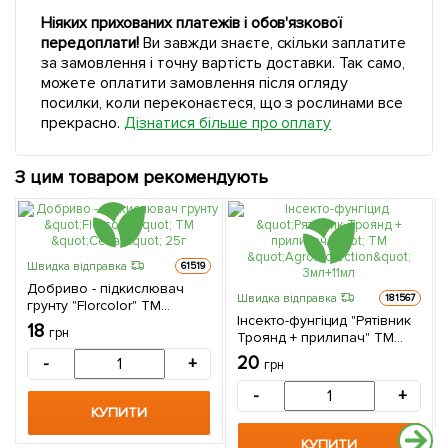
Ніяких прихованих платежів і обов'язкової
передоплати!
Ви завжди знаєте, скільки заплатите
за замовлення і точну вартість доставки. Так само,
можете оплатити замовлення після огляду
посилки, коли переконаєтеся, що з рослинами все
прекрасно.
Дізнатися більше про оплату
З цим товаром рекомендують
Швидка відправка
61519
Добриво - підкислювач
Швидка відправка
181567
грунту "Florcolor" ТМ
Інсекто-фунгіцид "Рятівник
"Сенат" 25г
18
грн
Троянд + прилипач" ТМ
"AgroProtection" 3мл+11мл
20
-
+
грн
-
+
КУПИТИ
КУПИТИ