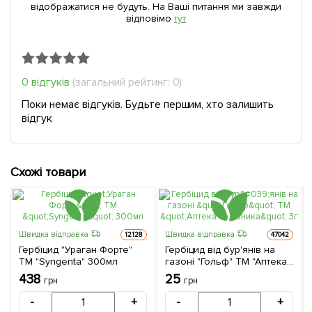
відображатися не будуть. На Ваші питання ми завжди
відповімо
тут
0 відгуків
(загальний рейтинг: 0)
Поки немає відгуків. Будьте першим, хто залишить
відгук
Схожі товари
Швидка відправка
Швидка відправка
12128
47042
Гербіцид "Ураган Форте"
Гербіцид від бур'янів на
ТМ "Syngenta" 300мл
газоні "Гольф" ТМ "Аптека
садівника" 3г
438
25
грн
грн
-
+
-
+