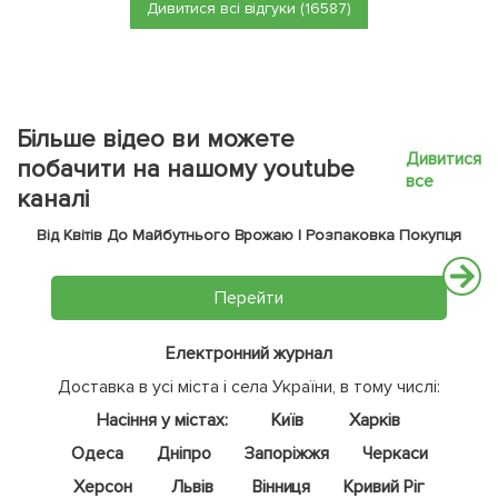
Дивитися всі відгуки (16587)
Більше відео ви можете
Дивитися
побачити на нашому youtube
все
каналі
Від Квітів До Майбутнього Врожаю | Розпаковка Покупця
Перейти
Електронний журнал
Доставка в усі міста і села України, в тому числі:
Насіння у містах:
Київ
Харків
Одеса
Дніпро
Запоріжжя
Черкаси
Херсон
Львів
Вінниця
Кривий Ріг