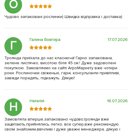
О
Чудово запаковані рослинки) Швидка відправка і доставка)
Галина Бовгира
17.07.2026
Г
Троянда приїхала до нас класнюча! Гарно запакована,
зелене листячко, висотою біля 45 см.! Дуже задоволені
покупкою. Замовляємо на сайті АгроМаркету вже чотири
роки. Рослиночки свіженькі, гарні, консультанти привітливі,
завжди порадять, підкажуть. Дякую!
Наталія
16.07.2026
Н
Замовляла вперше,запаковано чудово,троянди вже
зацвітають,прийнялись легко, все супер,вже рекомендую
своїм знайомим,ввічливі і дуже уважні менеджера, дякую і