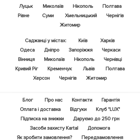
Луцьк
Миколаїв
Нікополь
Полтава
Рівне
Суми
Хмельницький
Чернігів
Житомир
Саджанці у містах:
Київ
Харків
Одеса
Дніпро
Запоріжжя
Черкаси
Вінниця
Миколаїв
Нікополь
Чернівці
Кривий Ріг
Кременчук
Львів
Полтава
Херсон
Чернігів
Житомир
Блог
Про нас
Контакти
Гарантія
Оплата і доставка
Відгуки
Клуб "LUX"
Підписка на знижки
Даруємо до 250 грн
Засоби захисту Kartal
Допомога
Як зробити замовлення?
Передзамовлення