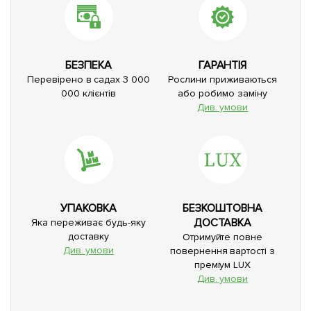
БЕЗПЕКА
ГАРАНТІЯ
Перевірено в садах 3 000
Рослини приживаються
000 клієнтів
або робимо заміну
Див. умови
УПАКОВКА
БЕЗКОШТОВНА
ДОСТАВКА
Яка переживає будь-яку
доставку
Отримуйте повне
Див. умови
повернення вартості з
преміум LUX
Див. умови