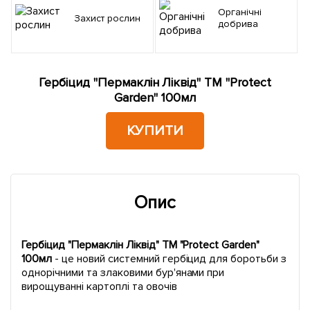
Органічні
Захист рослин
добрива
Гербіцид "Пермаклін Ліквід" ТМ "Protect
Garden" 100мл
КУПИТИ
Опис
Гербіцид "Пермаклін Ліквід" ТМ "Protect Garden"
100мл
- це новий системний гербіцид для боротьби з
однорічними та злаковими бур'янами при
вирощуванні картоплі та овочів