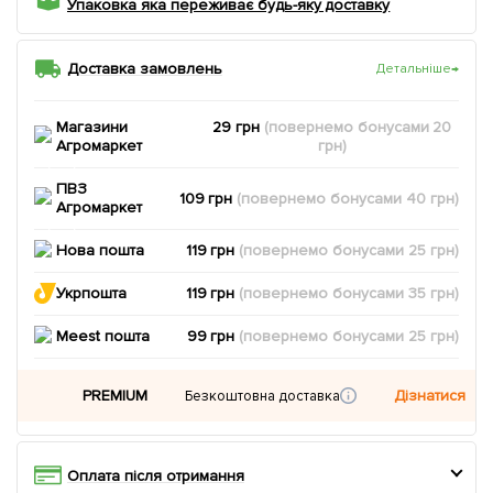
Упаковка яка переживає будь-яку доставку
Доставка замовлень
Детальніше
→
Магазини
29 грн
(повернемо
бонусами
20
Агромаркет
грн)
ПВЗ
109 грн
(повернемо
бонусами
40
грн)
Агромаркет
Нова пошта
119 грн
(повернемо
бонусами
25
грн)
Укрпошта
119 грн
(повернемо
бонусами
35
грн)
Meest пошта
99 грн
(повернемо
бонусами
25
грн)
PREMIUM
Дізнатися
Безкоштовна доставка
Оплата після отримання