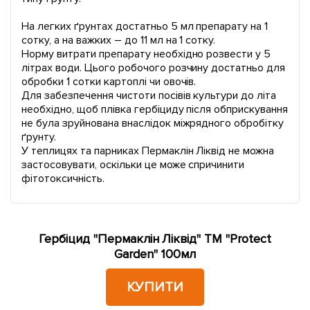
На легких ґрунтах достатньо 5 мл препарату на 1
сотку, а на важких – до 11 мл на 1 сотку.
Норму витрати препарату необхідно розвести у 5
літрах води. Цього робочого розчину достатньо для
обробки 1 сотки картоплі чи овочів.
Для забезпечення чистоти посівів культури до літа
необхідно, щоб плівка гербіциду після обприскування
не була зруйнована внаслідок міжрядного обробітку
ґрунту.
У теплицях та парниках Пермаклін Ліквід не можна
застосовувати, оскільки це може спричинити
фітотоксичність.
Гербіцид "Пермаклін Ліквід" ТМ "Protect
Garden" 100мл
КУПИТИ