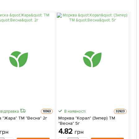
відправка
В наявності.
10363
32923
 "Жара" ТМ "Весна" 2г
Морква "Корал" (Зипер) ТМ
Огі
"Весна" 5г
пак
4.82
1
грн
грн