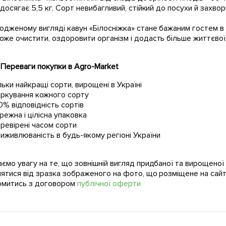
 досягає 5,5 кг. Сорт невибагливий, стійкий до посухи й захво
одженому вигляді кавун «Білосніжка» стане бажаним гостем в 
же очистити, оздоровити організм і додасть більше життєвої 
Переваги покупки в Agro-Market
льки найкращі сорти, вирощені в Україні
ркування кожного сорту
0% відповідність сортів
режна і цілісна упаковка
ревірені часом сорти
иживлюваність в будь-якому регіоні України
ємо увагу на те, що зовнішній вигляд придбаної та вирощено
нятися від зразка зображеного на фото, що розміщене на сайт
омитись з договором
публічної оферти