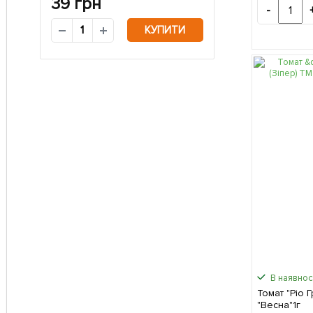
39
грн
-
КУПИТИ
В наявност
Томат "Ріо 
"Весна"1г