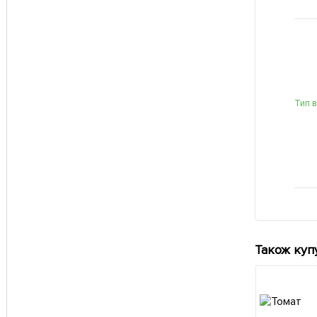
Тип 
Також куп