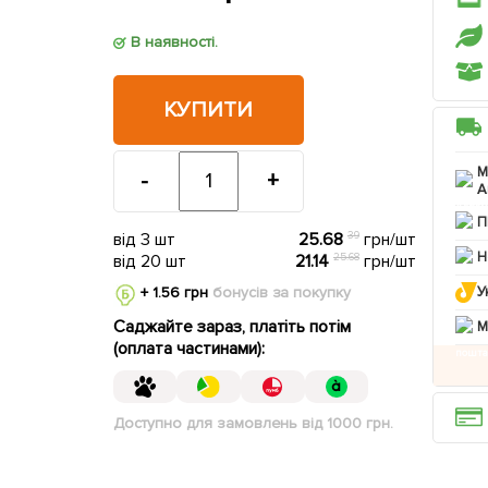
В наявності.
КУПИТИ
М
-
+
А
П
від 3 шт
25.68
39
грн/шт
Н
від 20 шт
21.14
25.68
грн/шт
+ 1.56 грн
бонусів за покупку
У
Саджайте зараз, платіть потім
M
(оплата частинами):
Доступно для замовлень від 1000 грн.