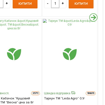
+
-
+
-
КУПИТИ
КУПИТИ
вності.
Швидка відправка
35711
186670
у Кабачок "Кущовий
Тархун ТМ "Leda Agro" 0,1г
 ТМ "Весна" ціна за 8г
Час