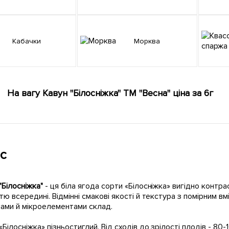
Кабачки
Морква
На вагу Кавун "Білосніжка" ТМ "Весна" ціна за 6г
с
"Білосніжка"
- ця біла ягода сорти «Білосніжка» вигідно кон
тю всередині. Відмінні смакові якості й текстура з помірним 
нами й мікроелементами склад.
«Білосніжка» пізньостиглий. Від сходів до зрілості плодів - 80