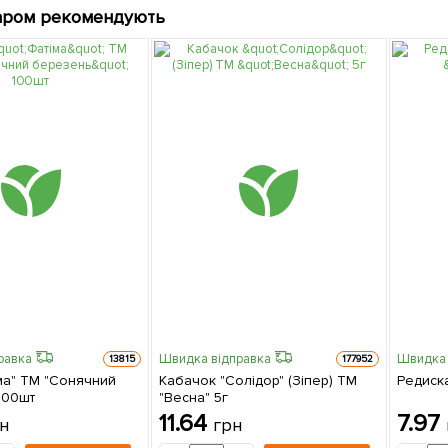
аром рекомендують
равка
Швидка відправка
Швидка 
13815
177952
ма" ТМ "Сонячний
Кабачок "Солідор" (Зіпер) ТМ
Редиска
100шт
"Весна" 5г
11.64
7.97
н
грн