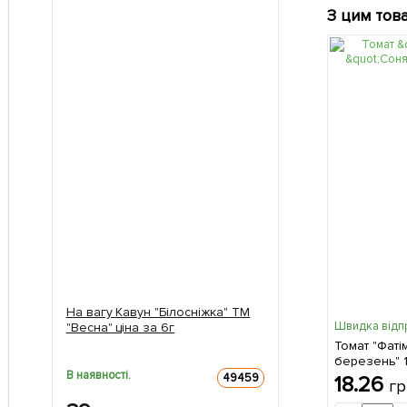
З цим тов
На вагу Кавун "Білосніжка" ТМ
Швидка відп
"Весна" ціна за 6г
Томат "Фаті
березень" 
В наявності.
49459
18.26
гр