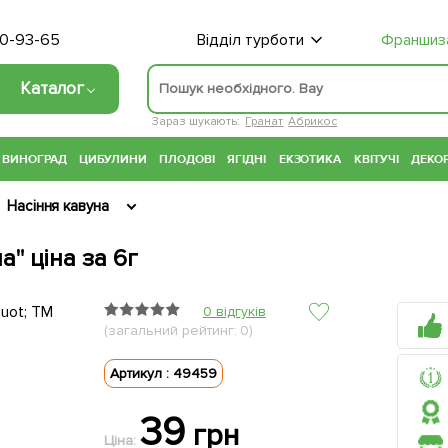
70-93-65
Відділ турботи
Франшиз
Каталог
Зараз шукають:
Гранат
Абрикос
ВИНОГРАД
ЦИБУЛИНИ
ПЛОДОВІ
ЯГІДНІ
ЕКЗОТИКА
КВІТУЧІ
ДЕКОР
Насіння кавуна
а" ціна за 6г
0 відгуків
(загальний рейтинг: 0)
Артикул : 49459
39
грн
Ціна: