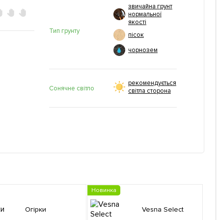
звичайна грунт
нормальної
якості
Тип грунту
пісок
чорнозем
рекомендується
Сонячне світло
світла сторона
Новинка
Огірки
Vesna Select