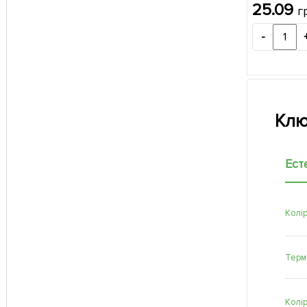
25.09
г
-
Клю
Ест
Колі
Терм
Колі