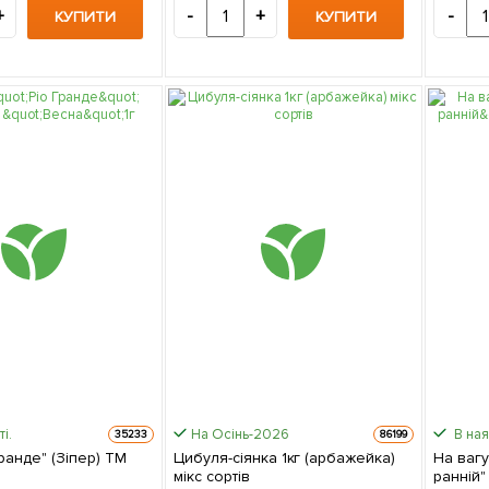
+
-
+
-
КУПИТИ
КУПИТИ
і.
На Осінь-2026
В ная
35233
86199
Гранде" (Зіпер) ТМ
Цибуля-сіянка 1кг (арбажейка)
На ваг
мікс сортів
ранній"