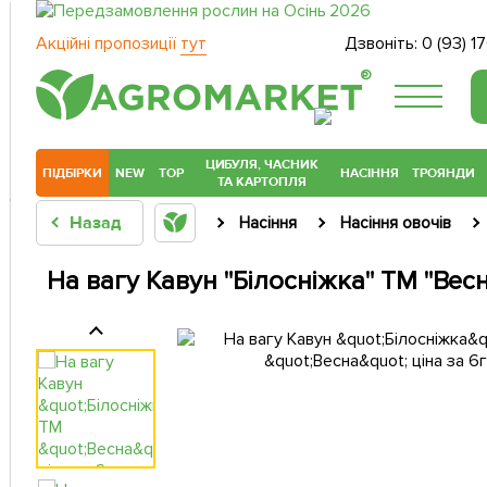
Акційні пропозиції
тут
Дзвоніть:
0 (93) 1
®
ЦИБУЛЯ, ЧАСНИК
ПІДБІРКИ
NEW
TOP
НАСІННЯ
ТРОЯНДИ
ТА КАРТОПЛЯ
Назад
Насіння
Насіння овочів
На вагу Кавун "Білосніжка" ТМ "Весн