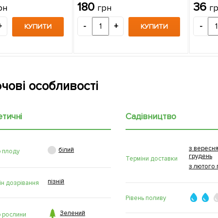
180
36
рн
грн
г
+
-
+
-
КУПИТИ
КУПИТИ
чові особливості
етичні
Садівництво
з вересня

білий
р плоду
грудень
Терміни доставки
з лютого 
пізній
ін дозрівання
Рівень поливу

Зелений
р рослини