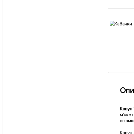
Опи
Кавун 
м'якот
вітамі
Кавун 