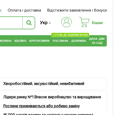
а
Оплата і доставка
Відстежити замовлення і бонуси
Укр
Кошик
ГОТОВІ ДО ВІДПРАВЛЕННЯ
ДАЧА, ДІМ
АТИВНІ
ХВОЙНІ
КРУПНОМІРИ
РОСЛИНИ
ДОБРИВА
ТА САД
Хворобостійкий, засухостійкий, невибагливий
Лідери ринку №1 Власне виробництво та вирощування
Рослини приживаються або робимо заміну
16 000 сортів рослин та насіння у нашому магазині