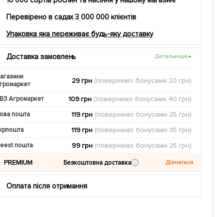
Перевірено в садах 3 000 000 клієнтів
Упаковка яка переживає будь-яку доставку
Доставка замовлень
Детальніше
→
агазини
29 грн
(повернемо
бонусами
20
грн)
громаркет
109 грн
(повернемо
бонусами
40
грн)
ВЗ Агромаркет
119 грн
(повернемо
бонусами
25
грн)
ова пошта
119 грн
(повернемо
бонусами
35
грн)
крпошта
99 грн
(повернемо
бонусами
25
грн)
eest пошта
PREMIUM
Безкоштовна доставка
Дізнатися
Оплата після отримання