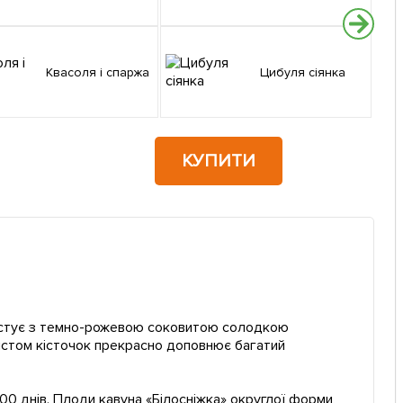
Квасоля і спаржа
Цибуля сіянка
КУПИТИ
трастує з темно-рожевою соковитою солодкою
вмістом кісточок прекрасно доповнює багатий
-100 днів. Плоди кавуна «Білосніжка» округлої форми,