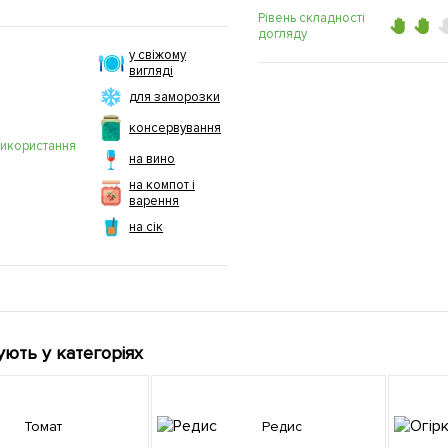
Рівень складності
догляду
у свіжому
вигляді
для заморозки
консервування
використання
на вино
на компот і
варення
на сік
ують у категоріях
Томат
Редис