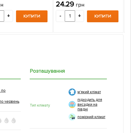
24.29
рн
грн
2
+
-
+
КУПИТИ
КУПИТИ
-
Розташування
 по
м'який клімат
підходить для
по червень
висадки на
Тип клімату
півдні
помірний клімат