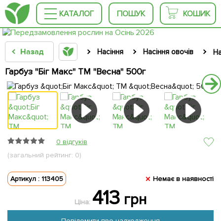
КАТАЛОГ
ПОШУК
КОШИК
Назад
Насіння
Насіння овочів
На
Гарбуз "Біг Макс" ТМ "Весна" 500г
0 відгуків
(загальний рейтинг: 0)
Артикул : 113405
Немає в наявності
413
грн
Ціна:
Повідомити про надходження