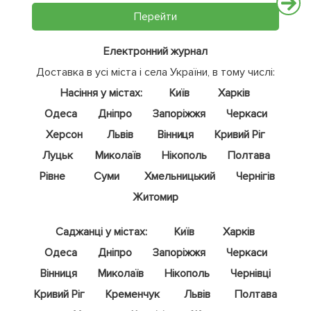
Перейти
Електронний журнал
Доставка в усі міста і села України, в тому числі:
Насіння у містах:
Київ
Харків
Одеса
Дніпро
Запоріжжя
Черкаси
Херсон
Львів
Вінниця
Кривий Ріг
Луцьк
Миколаїв
Нікополь
Полтава
Рівне
Суми
Хмельницький
Чернігів
Житомир
Саджанці у містах:
Київ
Харків
Одеса
Дніпро
Запоріжжя
Черкаси
Вінниця
Миколаїв
Нікополь
Чернівці
Кривий Ріг
Кременчук
Львів
Полтава