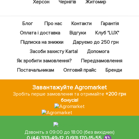
Херсон
Чернігів
Житомир
Блог
Про нас
Контакти
Гарантія
Оплата і доставка
Відгуки
Клуб "LUX"
Підписка на знижки
Даруємо до 250 грн
Засоби захисту Kartal
Допомога
Як зробити замовлення?
Передзамовлення
Постачальникам
Оптовий прайс
Бренди
Завантажуйте Agromarket
Зробіть перше замовлення та отримайте
+200 грн
бонусів!
Дзвоніть з 09:00 до 18:00 (без вихідних)
0 (44) 333-49-12
,
0 (93) 170-15-55
,