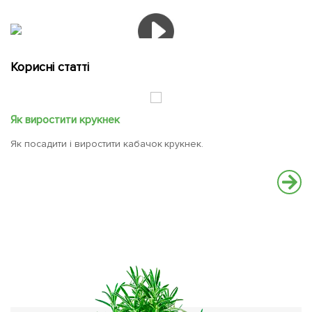
Корисні статті
Як виростити крукнек
Я
Як посадити і виростити кабачок крукнек.
Ре