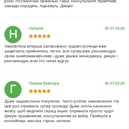
роки. Рослиночки свіженькі, гарні, консультанти привітливі,
завжди порадять, підкажуть. Дякую!
Наталія
16.07.2026
Н
Замовляла вперше,запаковано чудово,троянди вже
зацвітають,прийнялись легко, все супер,вже рекомендую
своїм знайомим,ввічливі і дуже уважні менеджера, дякую і
рекомендую всім хто читає відгук
Галина Бовгира
16.07.2026
Г
Дуже задоволена покупкою. Часто роблю замовлення. На
цей раз отримала супер троянду! Дуже хотіла насичено
жовту, щоб виділити серед інших. Отримала просто чудо!
Дякую працівникам, консультантам за вибір. Прийшла в
контейнері, висока, гарна, зелена.