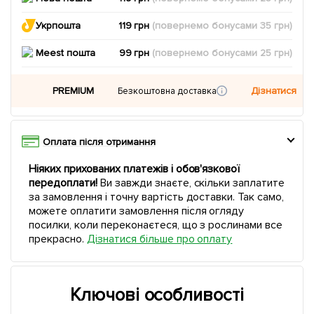
Укрпошта
119 грн
(повернемо
бонусами
35
грн)
Meest пошта
99 грн
(повернемо
бонусами
25
грн)
PREMIUM
Дізнатися
Безкоштовна доставка
Оплата після отримання
Ніяких прихованих платежів і обов'язкової
передоплати!
Ви завжди знаєте, скільки заплатите
за замовлення і точну вартість доставки. Так само,
можете оплатити замовлення після огляду
посилки, коли переконаєтеся, що з рослинами все
прекрасно.
Дізнатися більше про оплату
Ключові особливості