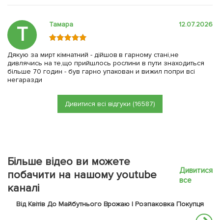
Тамара
12.07.2026
Т
Дякую за мирт кімнатний - дійшов в гарному стані,не
дивлячись на те,що прийшлось рослини в пути знаходиться
більше 70 годин - був гарно упакован и вижил попри всі
негаразди
Дивитися всі відгуки (16587)
Більше відео ви можете
Дивитися
побачити на нашому youtube
все
каналі
Від Квітів До Майбутнього Врожаю | Розпаковка Покупця