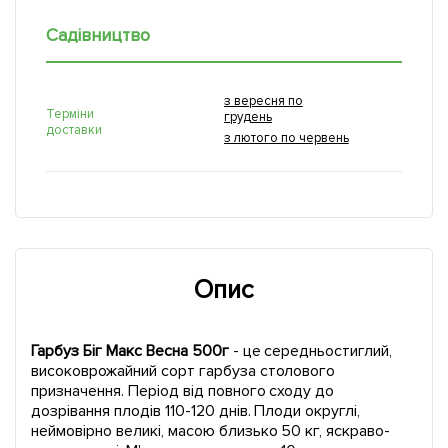
Садівництво
з вересня по
Терміни
грудень
доставки
з лютого по червень
Опис
Гарбуз Біг Макс Весна 500г
- це середньостиглий,
високоврожайний сорт гарбуза столового
призначення. Період від повного сходу до
дозрівання плодів 110-120 днів. Плоди округлі,
неймовірно великі, масою близько 50 кг, яскраво-