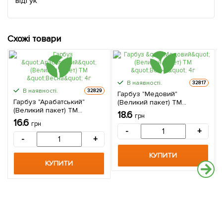
відгук
Схожі товари
В наявності.
32817
В наявності.
32829
Гарбуз "Медовий"
Гарбуз "Арабатський"
(Великий пакет) ТМ
(Великий пакет) ТМ
"Весна" 4г
18.6
грн
"Весна" 4г
16.6
грн
-
+
-
+
КУПИТИ
КУПИТИ