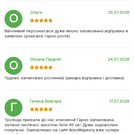
Ольга
25.07.2026
О
Ввічливий персонал,все дуже якісно запаковано,відправка в
заявлені сроки,все гарно росте)
Оксана Пацеля
24.07.2026
О
Чудово запаковані рослинки) Швидка відправка і доставка)
Галина Бовгира
17.07.2026
Г
Троянда приїхала до нас класнюча! Гарно запакована,
зелене листячко, висотою біля 45 см.! Дуже задоволені
покупкою. Замовляємо на сайті АгроМаркету вже чотири