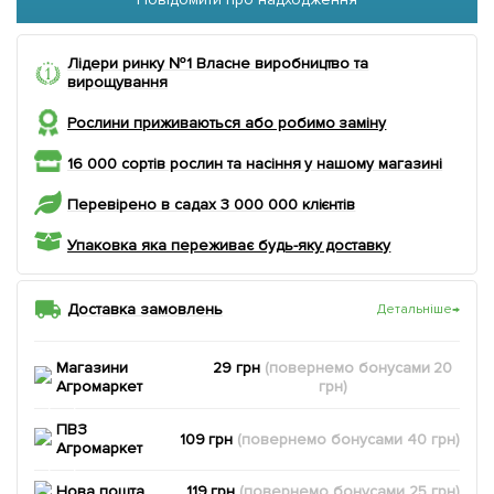
Лідери ринку №1 Власне виробництво та
вирощування
Рослини приживаються або робимо заміну
16 000 сортів рослин та насіння у нашому магазині
Перевірено в садах 3 000 000 клієнтів
Упаковка яка переживає будь-яку доставку
Доставка замовлень
Детальніше
→
Магазини
29 грн
(повернемо
бонусами
20
Агромаркет
грн)
ПВЗ
109 грн
(повернемо
бонусами
40
грн)
Агромаркет
Нова пошта
119 грн
(повернемо
бонусами
25
грн)