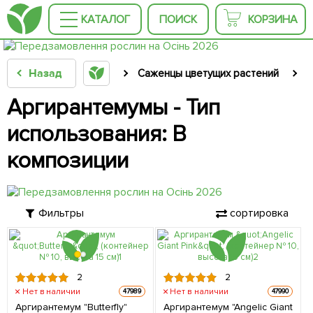
КАТАЛОГ
ПОИСК
КОРЗИНА
Назад
Саженцы цветущих растений
С
Аргирантемумы - Тип
использования: В
композиции
Фильтры
сортировка
2
2
Нет в наличии
Нет в наличии
47989
47990
Аргирантемум "Butterfly"
Аргирантемум "Angelic Giant