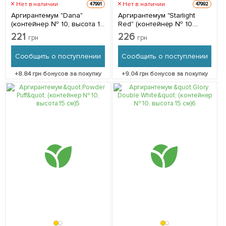
Нет в наличии
Нет в наличии
47991
47992
Аргирантемум "Dana"
Аргирантемум "Starlight
(контейнер № 10, высота 15
Red" (контейнер № 10.
см) 1 саженец в упаковке
высота 15 см) 1 саженец в
221
226
грн
грн
упаковке
Сообщить о поступлении
Сообщить о поступлении
+
8.84
грн бонусов за покупку
+
9.04
грн бонусов за покупку