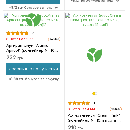
+
8.12
грн бонусов за покупку
+
8.12
грн бонусов за покупку
2
Нет в наличии
52253
Аргирантемум "Aramis
Apricot" (контейнер № 10,
высота 15 см) 1 саженец в
222
грн
упаковке
Сообщить о поступлении
+
8.88
грн бонусов за покупку
1
Нет в наличии
176636
Аргирантемум "Cream Pink"
(контейнер № 10, высота 15
см) 1 саженец в упаковке
210
грн