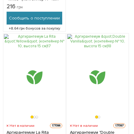
высота 15 см) 1 саженец в
216
грн
упаковке
Сообщить о поступлении
+
8.64
грн бонусов за покупку
Нет в наличии
Нет в наличии
177096
177097
Аргирантемум La Rita
Аргирантемум "Double