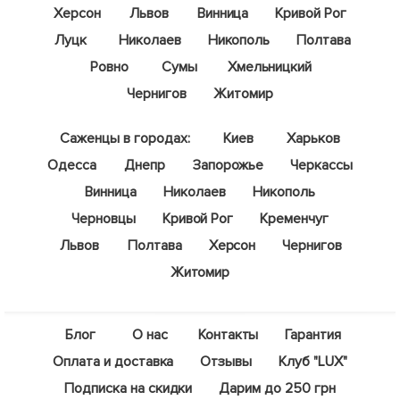
Херсон
Львов
Винница
Кривой Рог
Луцк
Николаев
Никополь
Полтава
Ровно
Сумы
Хмельницкий
Чернигов
Житомир
Саженцы в городах:
Киев
Харьков
Одесса
Днепр
Запорожье
Черкассы
Винница
Николаев
Никополь
Черновцы
Кривой Рог
Кременчуг
Львов
Полтава
Херсон
Чернигов
Житомир
Блог
О нас
Контакты
Гарантия
Оплата и доставка
Отзывы
Клуб "LUX"
Подписка на скидки
Дарим до 250 грн