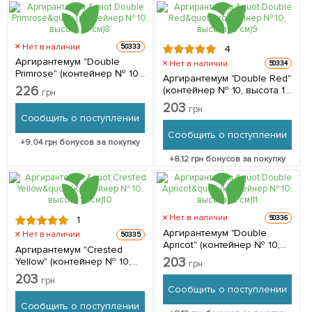
Нет в наличии
50333
4
Аргирантемум "Double
Нет в наличии
50334
Primrose" (контейнер № 10,
Аргирантемум "Double Red"
высота 15 см) 1 саженец в
226
(контейнер № 10, высота 15
грн
упаковке
см) 1 саженец в упаковке
203
грн
Сообщить о поступлении
Сообщить о поступлении
+
9.04
грн бонусов за покупку
+
8.12
грн бонусов за покупку
Нет в наличии
50336
1
Аргирантемум "Double
Нет в наличии
50335
Apricot" (контейнер № 10,
Аргирантемум "Crested
высота 15 см) 1 саженец в
203
Yellow" (контейнер № 10,
грн
упаковке
высота 15 см) 1 саженец в
203
грн
упаковке
Сообщить о поступлении
Сообщить о поступлении