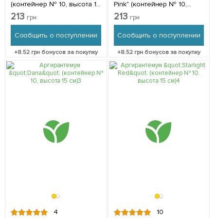
(контейнер № 10, высота 15
Pink" (контейнер № 10,
см) 1 саженец в упаковке
высота 15 см) 1 саженец в
213
213
грн
грн
упаковке
Сообщить о поступлении
Сообщить о поступлении
+
8.52
грн бонусов за покупку
+
8.52
грн бонусов за покупку
4
10