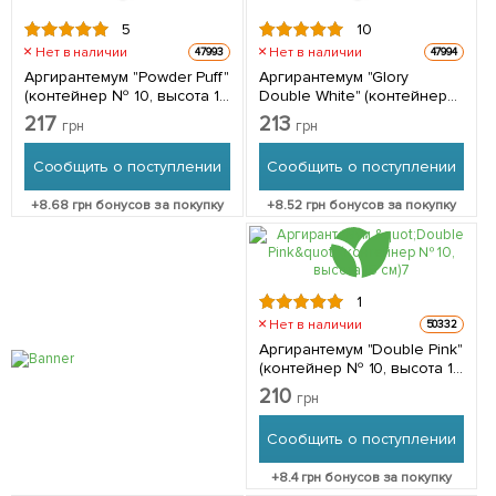
5
10
Нет в наличии
Нет в наличии
47993
47994
Аргирантемум "Powder Puff"
Аргирантемум "Glory
(контейнер № 10, высота 15
Double White" (контейнер
см) 1 саженец в упаковке
№ 10, высота 15 см) 1
217
213
грн
грн
саженец в упаковке
Сообщить о поступлении
Сообщить о поступлении
+
8.68
грн бонусов за покупку
+
8.52
грн бонусов за покупку
1
Нет в наличии
50332
Аргирантемум "Double Pink"
(контейнер № 10, высота 15
см) 1 саженец в упаковке
210
грн
Сообщить о поступлении
+
8.4
грн бонусов за покупку