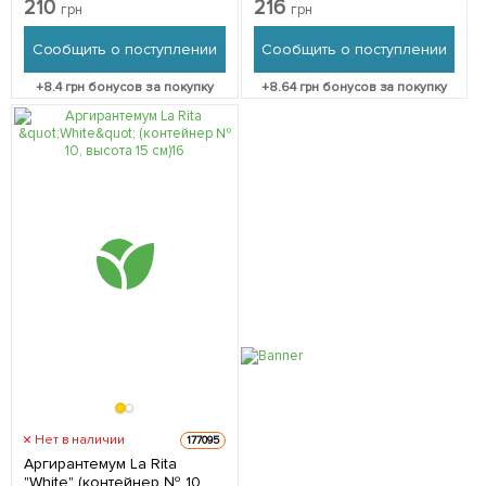
210
216
грн
грн
упаковке
Сообщить о поступлении
Сообщить о поступлении
+
8.4
грн бонусов за покупку
+
8.64
грн бонусов за покупку
Нет в наличии
177095
Аргирантемум La Rita
"White" (контейнер № 10,