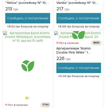
"Yellow" (контейнер № 10,
Vanilla" (контейнер № 10,
высота 15 см) 1 саженец в
высота 15 см) 1 саженец в
213
217
грн
грн
упаковке
упаковке
Сообщить о поступлении
Сообщить о поступлении
+
8.52
грн бонусов за покупку
+
8.68
грн бонусов за покупку
Нет в наличии
184161
Аргирантемум "Aramis
Double Pink White" 1
саженец в упаковке
226
грн
Сообщить о поступлении
+
9.04
грн бонусов за покупку
Нет в наличии
177101