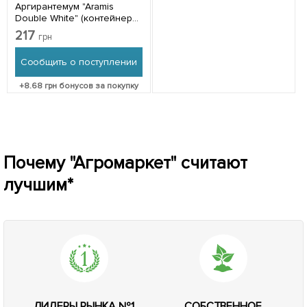
Аргирантемум "Aramis
Double White" (контейнер
№ 10, высота 15 см) 1
217
грн
саженец в упаковке
Сообщить о поступлении
+
8.68
грн бонусов за покупку
Почему "Агромаркет" считают
лучшим*
ЛИДЕРЫ РЫНКА №1
СОБСТВЕННОЕ