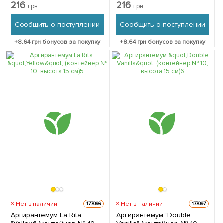
высота 15 см) 1 саженец в
высота 15 см) 1 саженец в
216
216
грн
грн
упаковке
упаковке
Сообщить о поступлении
Сообщить о поступлении
+
8.64
грн бонусов за покупку
+
8.64
грн бонусов за покупку
Нет в наличии
Нет в наличии
177096
177097
Аргирантемум La Rita
Аргирантемум "Double