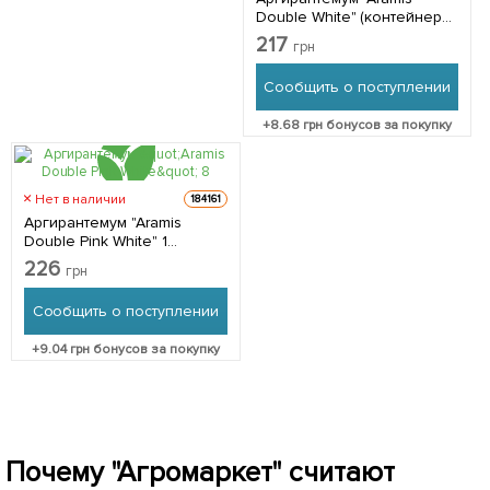
Double White" (контейнер
№ 10, высота 15 см) 1
217
грн
саженец в упаковке
Сообщить о поступлении
+
8.68
грн бонусов за покупку
Нет в наличии
184161
Аргирантемум "Aramis
Double Pink White" 1
саженец в упаковке
226
грн
Сообщить о поступлении
+
9.04
грн бонусов за покупку
Почему "Агромаркет" считают