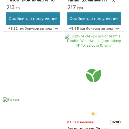
"Yellow" (контейнер № 10,
Vanilla" (контейнер № 10,
высота 15 см) 1 саженец в
высота 15 см) 1 саженец в
213
217
грн
грн
упаковке
упаковке
Сообщить о поступлении
Сообщить о поступлении
+
8.52
грн бонусов за покупку
+
8.68
грн бонусов за покупку
Нет в наличии
177101
Аргирантемум "Aramis