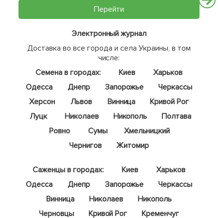
Перейти
Электронный журнал
Доставка во все города и села Украины, в том
числе:
Семена в городах:
Киев
Харьков
Одесса
Днепр
Запорожье
Черкассы
Херсон
Львов
Винница
Кривой Рог
Луцк
Николаев
Никополь
Полтава
Ровно
Сумы
Хмельницкий
Чернигов
Житомир
Саженцы в городах:
Киев
Харьков
Одесса
Днепр
Запорожье
Черкассы
Винница
Николаев
Никополь
Черновцы
Кривой Рог
Кременчуг