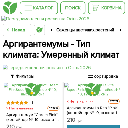
КАТАЛОГ
ПОИСК
КОРЗИНА
Назад
Саженцы цветущих растений
С
Аргирантемумы - Тип
климата: Умеренный климат
Фильтры
сортировка
Нет в наличии
177074
1
Аргирантемум La Rita "Pink"
Нет в наличии
176636
(контейнер № 10, высота 15
Аргирантемум "Cream Pink"
см) 1 саженец в упаковке
210
(контейнер № 10, высота 15
грн
см) 1 саженец в упаковке
210
грн