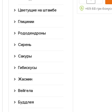
+
69.68
грн бонус
Цветущие на штамбе
Глицинии
Рододендроны
Сирень
Сакуры
Гибискусы
Жасмин
Вейгела
Буддлея