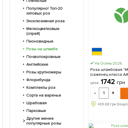
Плетистые
Популярно! Топ-20
хитовых роз
Эксклюзивная роза
Мелкоцветковые
(спрей)
Пионовидные
Розы на штамбе
Почвопокровные
На Осень-2026
Английские
Роза штамбовая "Mi
Розы крупномеры
(саженец класса А
сорт 1 саженец в 
Флорибунда
1742
грн
цена
Комплекты роз
-
+
Сорта на варенье
Шрабовая
+
69.68
грн бонус
Парковые
Другие менее
популярные розы