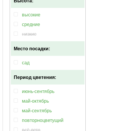
Высота:
фиолетовый
высокие
средние
низкие
Место посадки:
сад
Период цветения:
июнь-сентябрь
май-октябрь
май-сентябрь
повторноцветущий
всё лето