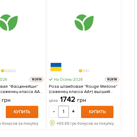
2026
На Осень-2026
182856
182858
вая "Фасцинейшн"
Роза штамбовая "Rouge Meilove"
) (саженец класса АА+)
(саженец класса АА+) высший
 упаковке
сорт 1 саженец в упаковке
2
1742
грн
грн
цена
-
+
КУПИТЬ
КУПИТЬ
н бонусов за покупку
+
69.68
грн бонусов за покупку