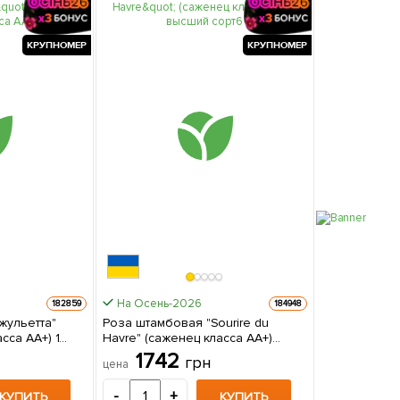
КРУПНОМЕР
КРУПНОМЕР
На Осень-2026
182859
184948
жульетта"
Роза штамбовая "Sourire du
сса АА+) 1
Havre" (саженец класса АА+)
е
высший сорт 1 саженец в
1742
грн
цена
упаковке
-
+
КУПИТЬ
КУПИТЬ