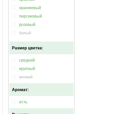
оранжевый
персиковый
розовый
белый
бордовый
Размер цветка:
голубой
жёлтый
средний
коричневый
крупный
кремовый
мелкий
лососевый
Аромат:
мультиколор
пурпурный
есть
сиреневый