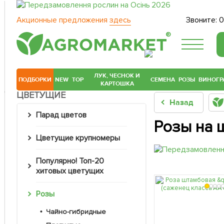
Акционные предложения
здесь
Звоните:
0
®
ЛУК, ЧЕСНОК И
ПОДБОРКИ
NEW
TOP
СЕМЕНА
РОЗЫ
ВИНОГР
КАРТОШКА
ЦВЕТУЩИЕ
Назад
Парад цветов
Розы на 
Цветущие крупномеры
Популярно! Топ-20
хитовых цветущих
Розы
Чайно-гибридные