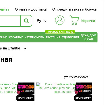
ншиза
Оплата и доставка
Отследить заказ и бонусы
Ру
Корзина
ГОТОВЫЕ К ОТПРАВКЕ
ДАЧА, ДОМ
ВНЫЕ
ХВОЙНЫЕ
КРУПНОМЕРЫ
РАСТЕНИЯ
УДОБРЕНИЯ
И САД
ы на штамбе
нная
сортировка
КРУПНОМЕР
КРУПНОМЕР