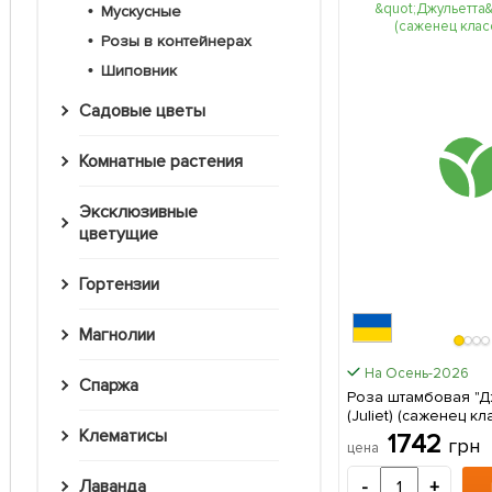
Мускусные
Розы в контейнерах
Шиповник
Садовые цветы
Комнатные растения
Эксклюзивные
цветущие
Гортензии
Магнолии
На Осень-2026
Спаржа
Роза штамбовая "Д
(Juliet) (саженец кла
саженец в упаковк
Клематисы
1742
грн
цена
Лаванда
-
+