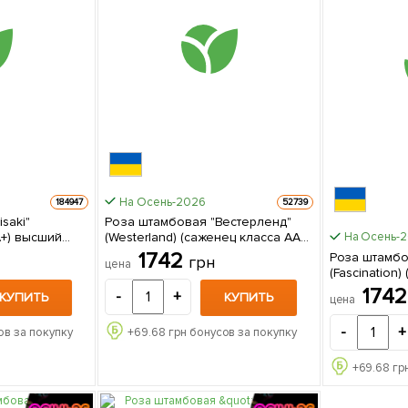
На Осень-2026
184947
52739
saki"
Роза штамбовая "Вестерленд"
А+) высший
(Westerland) (саженец класса АА+)
На Осень-
упаковке
высший сорт 1 саженец в
1742
Роза штамбо
грн
цена
упаковке
(Fascination
1 саженец в
174
-
+
КУПИТЬ
КУПИТЬ
цена
-
+
ов за покупку
+
69.68
грн бонусов за покупку
+
69.68
гр