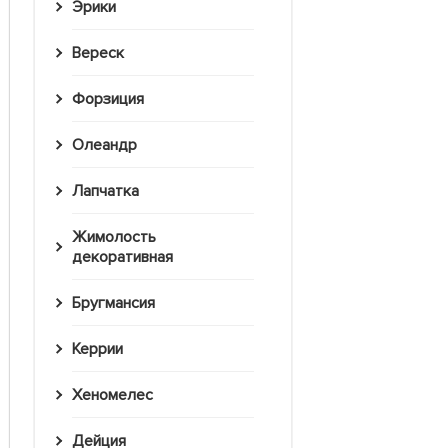
Эрики
Вереск
Форзиция
Олеандр
Лапчатка
Жимолость
декоративная
Бругмансия
Керрии
Хеномелес
Дейция